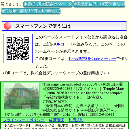
認できます。
市区町村別寺院数ランキング
寺院数順位(人口10万人当たり)
寺院数順位(面積100平方Km当たり)
スマートフォンで使うには
このページをスマートフォンなどから読み込む場合
は、上記の
QRコード
を読み取ると、このページの
ホームページが表示されます。
このQRコードは、
100%無料QRCodeメーカー
で作り
ました。
（QRコードは、株式会社デンソーウェーブの登録商標です）
[This page was uploaded on 2026年07月28日(火曜
日)08時25分22秒]
『お寺メイト』 ｜ Temple Mate
｜
2006-2026
It's fun to see
the shrines and temples.
「寺社情報検索サイト」
《お寺巡り・
寺院仏閣探索》
【全国日本の寺院－お寺の名前リスト】
「全国の
寺院の総合情報サイト ～寺院仏閣超入門～」
【更新日時：2026年(令和08年)07月25日（土曜日）13時13分55秒】
プライバシー・ポリシー
、
稼働環境
、
利用規約
【仏教キーワード】：御魂入れ;倶会一処;本堂・お堂・御々堂;仏法;散骨;合祀墓;改葬許