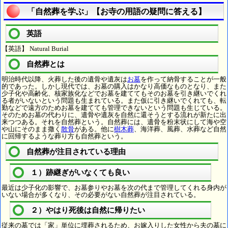
「自然葬を学ぶ」【お寺の用語の疑問に答える】
英語
【英語】 Natural Burial
自然葬とは
明治時代以降、火葬した後の遺骨や遺灰は
お墓
を作って納骨することが一般
的であった。しかし現代では、お墓の購入はかなり高価なものとなり、また
少子化や高齢化、核家族化などでお墓を建ててもそのお墓を引き継いでくれ
る者がいないという問題も生まれている。また仮に引き継いでくれても、転
勤などで遠方のためお墓を建てても管理できないという問題も生じている。
そのためお墓の代わりに、遺骨や遺灰を自然に還そうとする流れが新たに出
来つつある。それを自然葬という。自然葬には、遺骨を粉末状にして海や空
や山にそのまま撒く
散骨
がある。他に
樹木葬
、海洋葬、風葬、水葬など自然
に回帰するような葬り方も自然葬という。
自然葬が注目されている理由
１）跡継ぎがいなくても良い
最近は少子化の影響で、お墓参りやお墓を次の代まで管理してくれる身内が
いない場合が多くなり、その必要がない自然葬が注目されている。
２）やはり死後は自然に帰りたい
従来の墓では「家」単位に埋葬されるため、お嫁入りした女性から夫の墓に