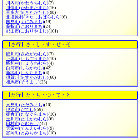
川内村
(かわうちむら)
(2)
川俣町
(かわまたまち)
(16)
喜多方市
(きたかたし)
(98)
北塩原村
(きたしおばらむら)
(6)
国見町
(くにみまち)
(19)
桑折町
(こおりまち)
(24)
郡山市
(こおりやまし)
(101)
【さ行】さ・し・す・せ・そ
鮫川村
(さめがわむら)
(3)
下郷町
(しもごうまち)
(10)
昭和村
(しょうわむら)
(4)
白河市
(しらかわし)
(42)
新地町
(しんちまち)
(4)
須賀川市
(すかがわし)
(60)
相馬市
(そうまし)
(23)
【た行】た・ち・つ・て・と
只見町
(ただみまち)
(10)
伊達市
(だてし)
(59)
棚倉町
(たなぐらまち)
(16)
玉川村
(たまかわむら)
(6)
田村市
(たむらし)
(47)
天栄村
(てんえいむら)
(9)
富岡町
(とみおかまち)
(10)