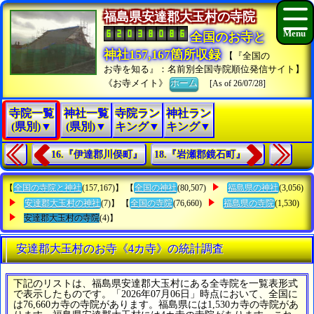
福島県安達郡大玉村の寺院
全国のお寺と
神社157,167箇所収録
【『全国の
お寺を知る』：名前別全国寺院順位発信サイト】
《お寺メイト》
ホーム
[As of 26/07/28]
寺院一覧
神社一覧
寺院ラン
神社ラン
(県別)▼
(県別)▼
キング▼
キング▼
16.『伊達郡川俣町』
18.『岩瀬郡鏡石町』
【
全国の寺院と神社
(157,167)】 【
全国の神社
(80,507)
福島県の神社
(3,056)
安達郡大玉村の神社
(7)】 【
全国の寺院
(76,660)
福島県の寺院
(1,530)
安達郡大玉村の寺院
(4)】
安達郡大玉村のお寺《4カ寺》の統計調査
下記のリストは、福島県安達郡大玉村にある全寺院を一覧表形式
で表示したものです。「2026年07月06日」時点において、全国に
は76,660カ寺の寺院があります。福島県には1,530カ寺の寺院があ