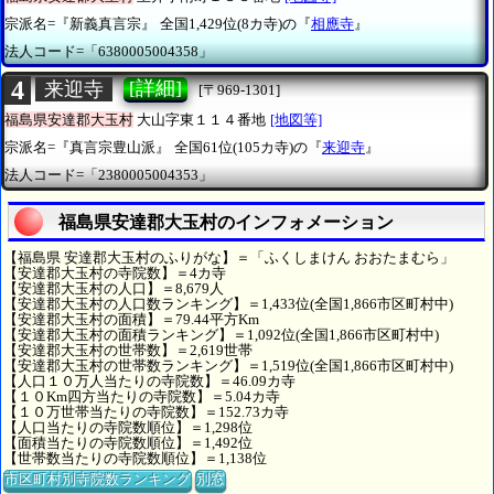
宗派名=『新義真言宗』
全国1,429位(8カ寺)の『
相應寺
』
法人コード=「6380005004358」
4
[詳細]
来迎寺
[〒969-1301]
福島県安達郡大玉村
大山字東１１４番地
[地図等]
宗派名=『真言宗豊山派』
全国61位(105カ寺)の『
来迎寺
』
法人コード=「2380005004353」
福島県安達郡大玉村のインフォメーション
【福島県 安達郡大玉村のふりがな】＝「ふくしまけん おおたまむら」
【安達郡大玉村の寺院数】＝4カ寺
【安達郡大玉村の人口】＝8,679人
【安達郡大玉村の人口数ランキング】＝1,433位(全国1,866市区町村中)
【安達郡大玉村の面積】＝79.44平方Km
【安達郡大玉村の面積ランキング】＝1,092位(全国1,866市区町村中)
【安達郡大玉村の世帯数】＝2,619世帯
【安達郡大玉村の世帯数ランキング】＝1,519位(全国1,866市区町村中)
【人口１０万人当たりの寺院数】＝46.09カ寺
【１０Km四方当たりの寺院数】＝5.04カ寺
【１０万世帯当たりの寺院数】＝152.73カ寺
【人口当たりの寺院数順位】＝1,298位
【面積当たりの寺院数順位】＝1,492位
【世帯数当たりの寺院数順位】＝1,138位
市区町村別寺院数ランキング
別窓