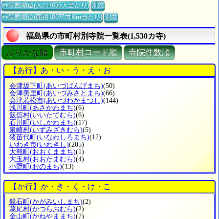
寺院数順位(人口10万人当たり)
別窓
寺院数順位(面積100平方Km当たり)
別窓
福島県の市町村別寺院一覧表(1,530カ寺)
ぶりがな順
市町村コード順
寺院件数順
【あ行】あ・い・う・え・お
会津坂下町
(あいづばんげまち)
(50)
会津美里町
(あいづみさとまち)
(66)
会津若松市
(あいづわかまつし)
(144)
浅川町
(あさかわまち)
(6)
飯舘村
(いいたてむら)
(6)
石川町
(いしかわまち)
(17)
泉崎村
(いずみざきむら)
(5)
猪苗代町
(いなわしろまち)
(12)
いわき市
(いわきし)
(205)
大熊町
(おおくままち)
(1)
大玉村
(おおたまむら)
(4)
小野町
(おのまち)
(13)
【か行】か・き・く・け・こ
鏡石町
(かがみいしまち)
(2)
葛尾村
(かつらおむら)
(2)
金山町
(かねやままち)
(7)