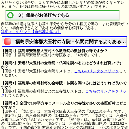
入りたくない場合や、１人で静かに永眠したいなどの希望が多くなってい
る。また、死後は自然に帰りたい人の希望満たすことができる。
３）価格がお値打ちである
自然葬の相場は従来のお墓の半分から数分の１程度で済み、また管理費がい
らない場合がほとんどであるため価格がお値打ちである。
詳細はこのリンク【自然葬を学ぶ】
福島県安達郡大玉村の寺院・仏閣に関するよくある質
【質問1】福島県安達郡大玉村の仏教寺院の数は何カ寺ですか？
【回答1】福島県安達郡大玉村の寺院数は、「4カ寺」です。
【質問2】安達郡大玉村の全寺院・仏閣を調べるにはどうすれば良いです
か？
【回答2】安達郡大玉村の全寺院リストは、
こちらのリンクをクリック
して
ください。
【質問3】福島県の市町村毎の全寺院・仏閣を調べるにはどうすれば良いで
すか？
【回答3】福島県の市町村ごとの全寺院リストは、
こちらのリンクをクリッ
ク
してください。
【質問４】全国で100平方キロメートル当りの寺院が多いの市区町村はどこ
ですか？
【回答４】「第1位」は、大阪府大阪市天王寺区の『3,822.31ヶ寺』です。
「第2位」は、東京都台東区の『3,422.35ヶ寺』です。「第3位」は、京都府
京都市上京区の『3,143.67ヶ寺』です。「第4位」は、京都府京都市下京区
の『2,595.87ヶ寺』です。「第5位」は、京都府京都市東山区の『2,232.62ヶ
寺』です。全国の市区町村県別寺院ランキングの詳細は、下記のボタンで確