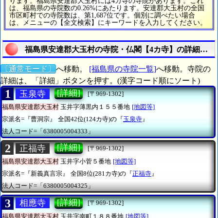
ります。福島県安達郡大玉村には4カ寺の寺院があります。これ
は、福島県の寺院数の0.26%にあたります。安達郡大玉村の全国
市区町村での寺院数は、第1,687位です。個別に調べたい場合
は、メニューの【全文検索】にキーワードを入力してください。
福島県安達郡大玉村の寺院・仏閣【4カ寺】の詳細リス
〔通常モード〕
へ移動。
[福島県の寺院一覧]
へ移動。寺院の
詳細は、「詳細」ボタンを押す。(漢字コード順にソート)
1
[詳細]
玉泉寺
[〒969-1302]
福島県安達郡大玉村
玉井字薄黒内１５５番地
[地図等]
宗派名=『曹洞宗』
全国42位(124カ寺)の『
玉泉寺
』
法人コード=「6380005004333」
2
[詳細]
正福寺
[〒969-1302]
福島県安達郡大玉村
玉井字小菅５番地
[地図等]
宗派名=『新義真言宗』
全国8位(281カ寺)の『
正福寺
』
法人コード=「6380005004325」
3
[詳細]
相應寺
[〒969-1302]
福島県安達郡大玉村
玉井字南町１８８番地
[地図等]