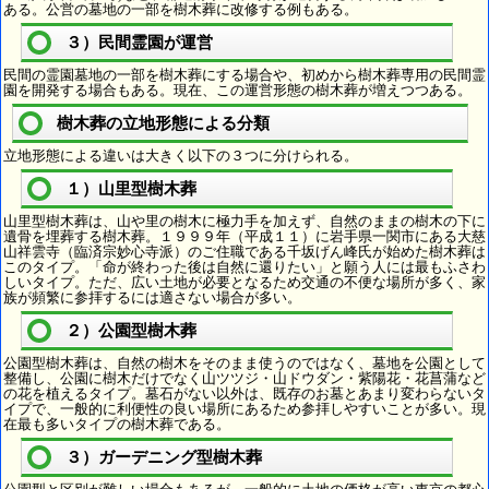
ある。公営の墓地の一部を樹木葬に改修する例もある。
３）民間霊園が運営
民間の霊園墓地の一部を樹木葬にする場合や、初めから樹木葬専用の民間霊
園を開発する場合もある。現在、この運営形態の樹木葬が増えつつある。
樹木葬の立地形態による分類
立地形態による違いは大きく以下の３つに分けられる。
１）山里型樹木葬
山里型樹木葬は、山や里の樹木に極力手を加えず、自然のままの樹木の下に
遺骨を埋葬する樹木葬。１９９９年（平成１１）に岩手県一関市にある大慈
山祥雲寺（臨済宗妙心寺派）のご住職である千坂げん峰氏が始めた樹木葬は
このタイプ。「命が終わった後は自然に還りたい」と願う人には最もふさわ
しいタイプ。ただ、広い土地が必要となるため交通の不便な場所が多く、家
族が頻繁に参拝するには適さない場合が多い。
２）公園型樹木葬
公園型樹木葬は、自然の樹木をそのまま使うのではなく、墓地を公園として
整備し、公園に樹木だけでなく山ツツジ・山ドウダン・紫陽花・花菖蒲など
の花を植えるタイプ。墓石がない以外は、既存のお墓とあまり変わらないタ
イプで、一般的に利便性の良い場所にあるため参拝しやすいことが多い。現
在最も多いタイプの樹木葬である。
３）ガーデニング型樹木葬