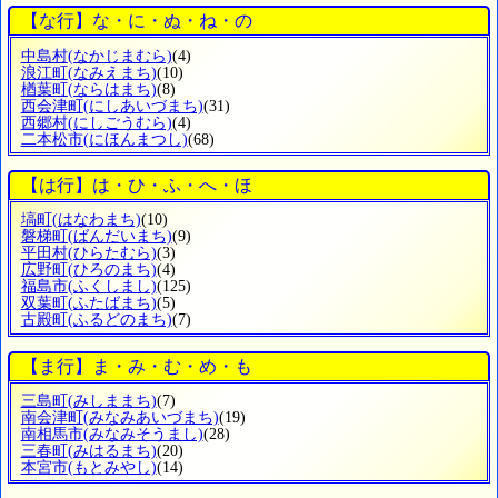
【な行】な・に・ぬ・ね・の
中島村
(なかじまむら)
(4)
浪江町
(なみえまち)
(10)
楢葉町
(ならはまち)
(8)
西会津町
(にしあいづまち)
(31)
西郷村
(にしごうむら)
(4)
二本松市
(にほんまつし)
(68)
【は行】は・ひ・ふ・へ・ほ
塙町
(はなわまち)
(10)
磐梯町
(ばんだいまち)
(9)
平田村
(ひらたむら)
(3)
広野町
(ひろのまち)
(4)
福島市
(ふくしまし)
(125)
双葉町
(ふたばまち)
(5)
古殿町
(ふるどのまち)
(7)
【ま行】ま・み・む・め・も
三島町
(みしままち)
(7)
南会津町
(みなみあいづまち)
(19)
南相馬市
(みなみそうまし)
(28)
三春町
(みはるまち)
(20)
本宮市
(もとみやし)
(14)