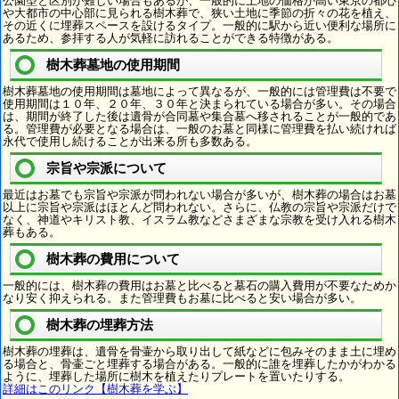
公園型と区別が難しい場合もあるが、一般的に土地の価格が高い東京の都心
や大都市の中心部に見られる樹木葬で、狭い土地に季節の折々の花を植え、
その近くに埋葬スペースを設けるタイプ。一般的に駅から近い便利な場所に
あるため、参拝する人が気軽に訪れることができる特徴がある。
樹木葬墓地の使用期間
樹木葬墓地の使用期間は墓地によって異なるが、一般的には管理費は不要で
使用期間は１０年、２０年、３０年と決まられている場合が多い。その場合
は、期間が終了した後は遺骨が合同墓や集合墓へ移されることが一般的であ
る。管理費が必要となる場合は、一般のお墓と同様に管理費を払い続ければ
永代で使用し続けることが出来る所も多数ある。
宗旨や宗派について
最近はお墓でも宗旨や宗派が問われない場合が多いが、樹木葬の場合はお墓
以上に宗旨や宗派はほとんど問われない。さらに、仏教の宗旨や宗派だけで
なく、神道やキリスト教、イスラム教などさまざまな宗教を受け入れる樹木
葬もある。
樹木葬の費用について
一般的には、樹木葬の費用はお墓と比べると墓石の購入費用が不要なためか
なり安く抑えられる。また管理費もお墓に比べると安い場合が多い。
樹木葬の埋葬方法
樹木葬の埋葬は、遺骨を骨壷から取り出して紙などに包みそのまま土に埋め
る場合と、骨壷ごと埋葬する場合がある。一般的に誰を埋葬したかがわかる
ように、埋葬した場所に樹木を植えたりプレートを置いたりする。
詳細はこのリンク【樹木葬を学ぶ】