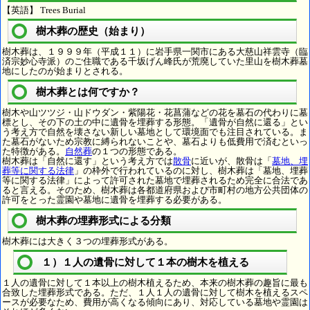
【英語】 Trees Burial
樹木葬の歴史（始まり）
樹木葬は、１９９９年（平成１１）に岩手県一関市にある大慈山祥雲寺（臨
済宗妙心寺派）のご住職である千坂げん峰氏が荒廃していた里山を樹木葬墓
地にしたのが始まりとされる。
樹木葬とは何ですか？
樹木や山ツツジ・山ドウダン・紫陽花・花菖蒲などの花を墓石の代わりに墓
標とし、その下の土の中に遺骨を埋葬する形態。「遺骨が自然に還る」とい
う考え方で自然を壊さない新しい墓地として環境面でも注目されている。ま
た墓石がないため宗教に縛られないことや、墓石よりも低費用で済むといっ
た特徴がある。
自然葬
の１つの形態である。
樹木葬は「自然に還す」という考え方では
散骨
に近いが、散骨は「
墓地、埋
葬等に関する法律
」の枠外で行われているのに対し、樹木葬は「墓地、埋葬
等に関する法律」によって許可された墓地で埋葬されるため完全に合法であ
ると言える。そのため、樹木葬は各都道府県および市町村の地方公共団体の
許可をとった霊園や墓地に遺骨を埋葬する必要がある。
樹木葬の埋葬形式による分類
樹木葬には大きく３つの埋葬形式がある。
１）１人の遺骨に対して１本の樹木を植える
１人の遺骨に対して１本以上の樹木植えるため、本来の樹木葬の趣旨に最も
合致した埋葬形式である。ただ、１人１人の遺骨に対して樹木を植えるスペ
ースが必要なため、費用が高くなる傾向にあり、対応している墓地や霊園は