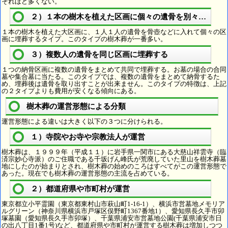
それほど多くない。
２）１本の樹木を植えた区画に個々の遺骨を別々に埋葬
１本の樹木を植えた大区画に、１人１人の遺骨を骨壺などに入れて個々の区
画に埋葬するタイプ。このタイプの樹木葬が一番多い。
３）複数人の遺骨を同じ区画に埋葬する
１つの納骨区画に複数の遺骨をまとめて共同で埋葬する。お墓の場合の合同
墓や集合墓に当たる。このタイプでは、複数の遺骨をまとめて納骨するた
め、埋葬後は遺骨を取り出すことが出来ません。このタイプの特徴は、上記
の２タイプよりも費用が安くなる傾向にある。
樹木葬の運営形態による分類
運営形態による違いは大きく以下の３つに分けられる。
１）寺院やお寺や宗教法人が運営
樹木葬は、１９９９年（平成１１）に岩手県一関市にある大慈山祥雲寺（臨
済宗妙心寺派）のご住職である千坂げん峰氏が荒廃していた里山を樹木葬墓
地にしたのが始まりとされ、樹木葬の始めのころはすべてがこの運営形態で
あった。現在でも樹木葬の運営形態の主流を占めている。
２）都道府県や市町村が運営
東京都立小平霊園（東京都東村山市萩山町1-16-1）、横浜市営墓地メモリア
ルグリーン（神奈川県横浜市戸塚区俣野町1367番地1）、愛知県長久手市卯
塚墓園（愛知県長久手市卯塚）、千葉県浦安市営墓地公園(千葉県浦安市日
の出八丁目1番1号)など、都道府県や市町村が運営する樹木葬は増加しつつ