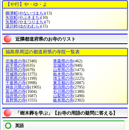
【や行】や・ゆ・よ
柳津町
(やないづまち)
(13)
矢吹町
(やぶきまち)
(10)
矢祭町
(やまつりまち)
(7)
湯川村
(ゆがわむら)
(15)
近隣都道府県のお寺のリスト
福島県周辺の都道府県の寺院一覧表
北海道の寺
(2340)
青森県の寺
(462)
岩手県の寺
(635)
宮城県の寺
(940)
秋田県の寺
(679)
山形県の寺
(1473)
茨城県の寺
(1275)
栃木県の寺
(983)
群馬県の寺
(1199)
埼玉県の寺
(2225)
千葉県の寺
(2998)
東京都の寺
(2887)
神奈川県の寺
(1905)
新潟県の寺
(2795)
富山県の寺
(1604)
石川県の寺
(1380)
福井県の寺
(1687)
山梨県の寺
(1490)
長野県の寺
(1555)
岐阜県の寺
(2302)
「樹木葬を学ぶ」【お寺の用語の疑問に答える】
英語