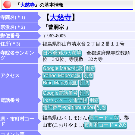
『
大慈寺
』の基本情報
【
大慈寺
】
寺院名(＊1)
『曹洞宗 』
宗派名(＊2)
郵便番号
〒963-8005
住所(＊3)
福島県郡山市清水台２丁目２番１１号
寺院名ランキン
日本全国の大慈寺
全都道府県寺院数順
グ
位＝342位、寺院数＝32カ寺
Google Mapの地図
別窓
アクセス
Yahoo Mapの地図
別窓
Bing Mapの地図
別窓
Google電話番号
別窓
電話番号
iタウンページ電話帳
別窓
電話番号検索(jpnumber)
別窓
福島県(ふくしまけん)
県コード = 07
、郡
県・市町村コー
ド
山市(こおりやまし)
市町村コード = 203
コメント等