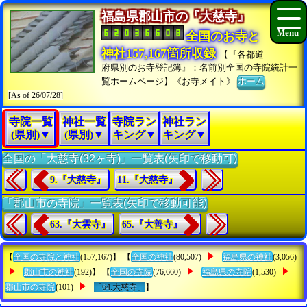
福島県郡山市の『大慈寺』
全国のお寺と
神社157,167箇所収録
【『各都道
府県別のお寺登記簿』：名前別全国の寺院統計一
覧ホームページ】《お寺メイト》
ホーム
[As of 26/07/28]
寺院一覧
神社一覧
寺院ラン
神社ラン
(県別)▼
(県別)▼
キング▼
キング▼
全国の「大慈寺(32ヶ寺)」一覧表(矢印で移動可)
9.『大慈寺』
11.『大慈寺』
「郡山市の寺院」一覧表(矢印で移動可能)
63.『大雲寺』
65.『大善寺』
【
全国の寺院と神社
(157,167)】 【
全国の神社
(80,507)
福島県の神社
(3,056)
郡山市の神社
(192)】 【
全国の寺院
(76,660)
福島県の寺院
(1,530)
郡山市の寺院
(101)
「64.大慈寺」
】