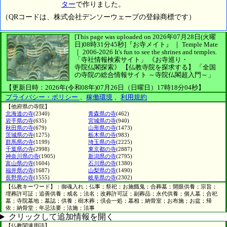
ター
で作りました。
（QRコードは、株式会社デンソーウェーブの登録商標です）
[This page was uploaded on 2026年07月28日(火曜
日)08時31分45秒]
『お寺メイト』 ｜ Temple Mate
｜
2006-2026
It's fun to see
the shrines and temples.
「寺社情報検索サイト」
《お寺巡り・
寺院仏閣探索》
【仏教寺院を探求する】
「全国
の寺院の総合情報サイト ～寺院仏閣超入門～」
【更新日時：2026年(令和08年)07月26日（日曜日）17時18分04秒】
プライバシー・ポリシー
、
稼働環境
、
利用規約
【他府県の寺院】
北海道の寺
(2340)
青森県の寺
(462)
岩手県の寺
(635)
宮城県の寺
(940)
秋田県の寺
(679)
山形県の寺
(1473)
茨城県の寺
(1275)
栃木県の寺
(983)
群馬県の寺
(1199)
埼玉県の寺
(2225)
千葉県の寺
(2998)
東京都の寺
(2887)
神奈川県の寺
(1905)
新潟県の寺
(2795)
富山県の寺
(1604)
石川県の寺
(1380)
福井県の寺
(1687)
山梨県の寺
(1490)
長野県の寺
(1555)
岐阜県の寺
(2302)
【仏教キーワード】：御魂入れ；仏事；祭祀；お施餓鬼；合葬墓；開眼供養；宗旨；
埋葬許可証；追善供養；戒名；法名；改葬許可証；副葬品；永代供養；個人墓；合祀
墓；寺院墓地；墓誌；供養；樹木葬；倶会一処；墓相；納骨室；お布施；お盆；帰
依；納骨堂；年忌法要；法施；法事
クリックして追加情報を開く
【仏教関連用語】