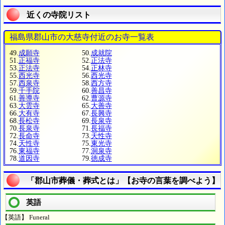
近くの寺院リスト
福島県郡山市の大慈寺付近のお寺一覧表
49.
成願寺
50.
成就院
51.
正福寺
52.
正法寺
53.
正法寺
54.
正林寺
55.
西光寺
56.
西光寺
57.
西泉寺
58.
西方寺
59.
千手院
60.
善昌寺
61.
善導寺
62.
曹源寺
63.
大雲寺
65.
大善寺
66.
大有寺
67.
長興寺
68.
長松寺
69.
長泉寺
70.
長泉寺
71.
長福寺
72.
長命寺
73.
天性寺
74.
天性寺
75.
東光寺
76.
東福寺
77.
洞泉寺
78.
道因寺
79.
徳成寺
「郡山市葬儀・葬式とは」【お寺の言葉を調べよう】
英語
【英語】 Funeral