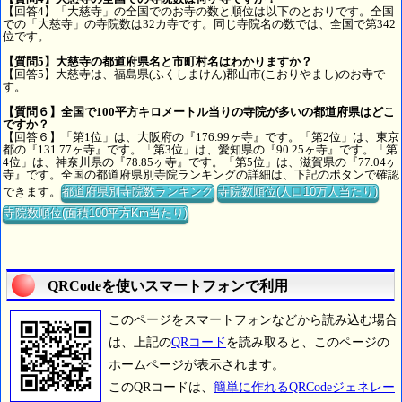
【回答4】「大慈寺」の全国でのお寺の数と順位は以下のとおりです。全国
での「大慈寺」の寺院数は32カ寺です。同じ寺院名の数では、全国で第342
位です。
【質問5】大慈寺の都道府県名と市町村名はわかりますか？
【回答5】大慈寺は、福島県(ふくしまけん)郡山市(こおりやまし)のお寺で
す。
【質問６】全国で100平方キロメートル当りの寺院が多いの都道府県はどこ
ですか？
【回答６】「第1位」は、大阪府の『176.99ヶ寺』です。「第2位」は、東京
都の『131.77ヶ寺』です。「第3位」は、愛知県の『90.25ヶ寺』です。「第
4位」は、神奈川県の『78.85ヶ寺』です。「第5位」は、滋賀県の『77.04ヶ
寺』です。全国の都道府県別寺院ランキングの詳細は、下記のボタンで確認
できます。
都道府県別寺院数ランキング
寺院数順位(人口10万人当たり)
寺院数順位(面積100平方Km当たり)
QRCodeを使いスマートフォンで利用
このページをスマートフォンなどから読み込む場合
は、上記の
QRコード
を読み取ると、このページの
ホームページが表示されます。
このQRコードは、
簡単に作れるQRCodeジェネレー