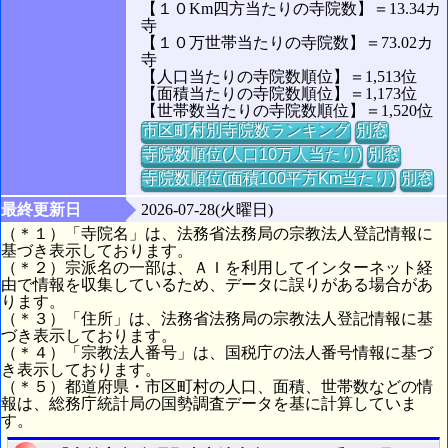
【１０Km四方当たりの寺院数】＝13.34カ
寺
【１０万世帯当たりの寺院数】＝73.02カ
寺
【人口当たりの寺院数順位】＝1,513位
【面積当たりの寺院数順位】＝1,173位
【世帯数当たりの寺院数順位】＝1,520位
市区町村別寺院数ランキング
別窓
寺院数順位(人口10万人当たり)
別窓
寺院数順位(面積100平方Km当たり)
別窓
最終更新日
2026-07-28(火曜日)
（＊１）「寺院名」は、法務省法務局の宗教法人登記情報に
基づき表示しております。
（＊２）宗派名の一部は、ＡＩを利用してインターネット経
由で情報を収集しているため、データに誤りがある場合があ
ります。
（＊３）「住所」は、法務省法務局の宗教法人登記情報に基
づき表示しております。
（＊４）「宗教法人番号」は、国税庁の法人番号情報に基づ
き表示しております。
（＊５）都道府県・市区町村の人口、面積、世帯数などの情
報は、総務庁統計局の国勢調査データを基に計算していま
す。