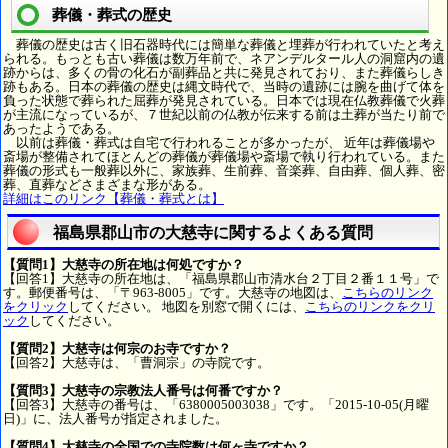
葬儀・葬式の歴史
葬儀の歴史は古く旧石器時代には簡単な葬儀と埋葬が行われていたと考え
られる。もっとも古い葬儀は数万年前で、ネアンデルタール人の洞窟内の遺
跡からは、多くの骨の化石が副葬品と共に発見されており、また葬儀らしき
跡もある。日本の葬儀の歴史は縄文時代で、当時の遺跡には腕を曲げて体を
負った状態で葬られた屈葬が発見されている。日本では現在仏教葬儀で火葬
が主流になっているが、７世紀以前の仏教が伝来する前は土葬が当たり前で
あったようである。
以前は葬儀・葬式は自宅で行われることが多かったが、 近年は葬儀場や
斎場が整備されてほとんどの葬儀が葬儀場や斎場で執り行われている。また
葬儀の形式も一般葬以外に、家族葬、生前葬、音楽葬、自由葬、個人葬、密
葬、直葬などさまざまな形がある。
詳細はこのリンク【葬儀・葬式とは】
福島県郡山市の大慈寺に関するよくある質問
【質問1】大慈寺の所在地は何処ですか？
【回答1】大慈寺の所在地は、「福島県郡山市清水台２丁目２番１１号」で
す。郵便番号は、「〒963-8005」です。大慈寺の地図は、
こちらのリンク
をクリック
してください。 地図を別窓で開くには、
こちらのリンクをクリ
ック
してください。
【質問2】大慈寺は何宗のお寺ですか？
【回答2】大慈寺は、「曹洞宗」の寺院です。
【質問3】大慈寺の宗教法人番号は何番ですか？
【回答3】大慈寺の番号は、「6380005003038」です。「2015-10-05(月曜
日)」に、法人番号が指定されました。
【質問4】大慈寺の全国での寺院数は何ヶ寺ですか？