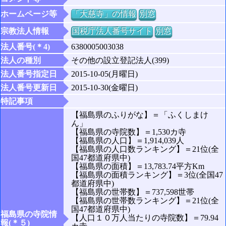
ホームページ等
「大慈寺」の情報
別窓
宗教法人情報
国税庁法人番号サイト
別窓
法人番号(＊4)
6380005003038
法人の種別
その他の設立登記法人(399)
法人番号指定日
2015-10-05(月曜日)
法人番号更新日
2015-10-30(金曜日)
特記事項
【福島県のふりがな】＝「ふくしまけ
ん」
【福島県の寺院数】＝1,530カ寺
【福島県の人口】＝1,914,039人
【福島県の人口数ランキング】＝21位(全
国47都道府県中)
【福島県の面積】＝13,783.74平方Km
【福島県の面積ランキング】＝3位(全国47
都道府県中)
【福島県の世帯数】＝737,598世帯
【福島県の世帯数ランキング】＝21位(全
国47都道府県中)
福島県の寺院情
【人口１０万人当たりの寺院数】＝79.94
報(＊５)