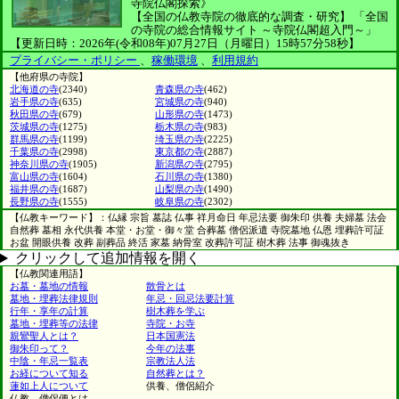
寺院仏閣探索》
【全国の仏教寺院の徹底的な調査・研究】
「全国
の寺院の総合情報サイト ～寺院仏閣超入門～」
【更新日時：2026年(令和08年)07月27日（月曜日）15時57分58秒】
プライバシー・ポリシー
、
稼働環境
、
利用規約
【他府県の寺院】
北海道の寺
(2340)
青森県の寺
(462)
岩手県の寺
(635)
宮城県の寺
(940)
秋田県の寺
(679)
山形県の寺
(1473)
茨城県の寺
(1275)
栃木県の寺
(983)
群馬県の寺
(1199)
埼玉県の寺
(2225)
千葉県の寺
(2998)
東京都の寺
(2887)
神奈川県の寺
(1905)
新潟県の寺
(2795)
富山県の寺
(1604)
石川県の寺
(1380)
福井県の寺
(1687)
山梨県の寺
(1490)
長野県の寺
(1555)
岐阜県の寺
(2302)
【仏教キーワード】：仏縁 宗旨 墓誌 仏事 祥月命日 年忌法要 御朱印 供養 夫婦墓 法会
自然葬 墓相 永代供養 本堂・お堂・御々堂 合葬墓 僧侶派遣 寺院墓地 仏恩 埋葬許可証
お盆 開眼供養 改葬 副葬品 終活 家墓 納骨室 改葬許可証 樹木葬 法事 御魂抜き
クリックして追加情報を開く
【仏教関連用語】
お墓・墓地の情報
散骨とは
墓地・埋葬法律規則
年忌・回忌法要計算
行年・享年の計算
樹木葬を学ぶ
墓地・埋葬等の法律
寺院・お寺
親鸞聖人とは？
日本国憲法
御朱印って？
今年の法事
中陰・年忌一覧表
宗教法人法
お経について知る
自然葬とは？
蓮如上人について
供養、僧侶紹介
仏教、僧侶便とは