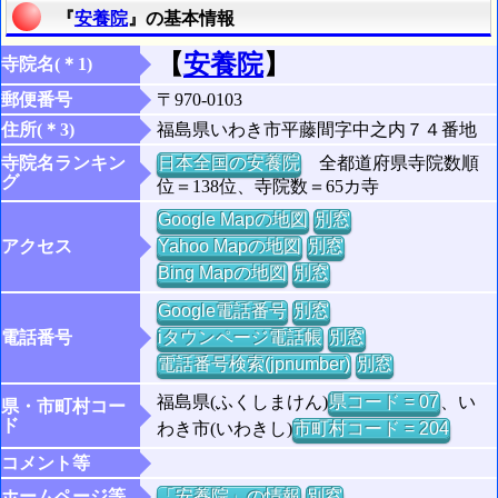
『
安養院
』の基本情報
【
安養院
】
寺院名(＊1)
郵便番号
〒970-0103
住所(＊3)
福島県いわき市平藤間字中之内７４番地
寺院名ランキン
日本全国の安養院
全都道府県寺院数順
グ
位＝138位、寺院数＝65カ寺
Google Mapの地図
別窓
アクセス
Yahoo Mapの地図
別窓
Bing Mapの地図
別窓
Google電話番号
別窓
電話番号
iタウンページ電話帳
別窓
電話番号検索(jpnumber)
別窓
福島県(ふくしまけん)
県コード = 07
、い
県・市町村コー
ド
わき市(いわきし)
市町村コード = 204
コメント等
ホームページ等
「安養院」の情報
別窓