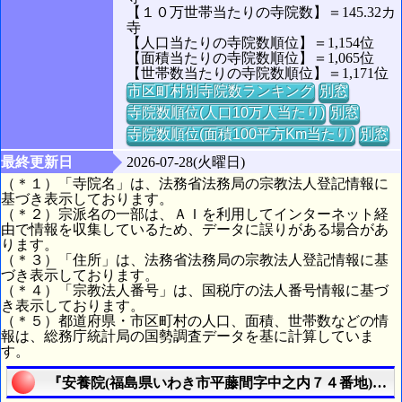
【１０万世帯当たりの寺院数】＝145.32カ
寺
【人口当たりの寺院数順位】＝1,154位
【面積当たりの寺院数順位】＝1,065位
【世帯数当たりの寺院数順位】＝1,171位
市区町村別寺院数ランキング
別窓
寺院数順位(人口10万人当たり)
別窓
寺院数順位(面積100平方Km当たり)
別窓
最終更新日
2026-07-28(火曜日)
（＊１）「寺院名」は、法務省法務局の宗教法人登記情報に
基づき表示しております。
（＊２）宗派名の一部は、ＡＩを利用してインターネット経
由で情報を収集しているため、データに誤りがある場合があ
ります。
（＊３）「住所」は、法務省法務局の宗教法人登記情報に基
づき表示しております。
（＊４）「宗教法人番号」は、国税庁の法人番号情報に基づ
き表示しております。
（＊５）都道府県・市区町村の人口、面積、世帯数などの情
報は、総務庁統計局の国勢調査データを基に計算していま
す。
『安養院(福島県いわき市平藤間字中之内７４番地)』