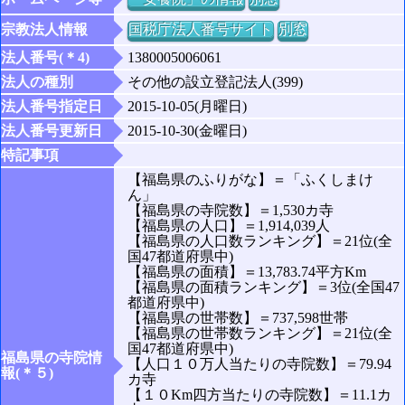
宗教法人情報
国税庁法人番号サイト
別窓
法人番号(＊4)
1380005006061
法人の種別
その他の設立登記法人(399)
法人番号指定日
2015-10-05(月曜日)
法人番号更新日
2015-10-30(金曜日)
特記事項
【福島県のふりがな】＝「ふくしまけ
ん」
【福島県の寺院数】＝1,530カ寺
【福島県の人口】＝1,914,039人
【福島県の人口数ランキング】＝21位(全
国47都道府県中)
【福島県の面積】＝13,783.74平方Km
【福島県の面積ランキング】＝3位(全国47
都道府県中)
【福島県の世帯数】＝737,598世帯
【福島県の世帯数ランキング】＝21位(全
国47都道府県中)
福島県の寺院情
【人口１０万人当たりの寺院数】＝79.94
報(＊５)
カ寺
【１０Km四方当たりの寺院数】＝11.1カ