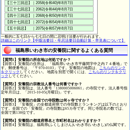
一般的に五七日から七七日の間に忌明け法要が行われます。
詳細はこのリンク【中陰法要日・年忌法要日自動計算・早見表について】
福島県いわき市の安養院に関するよくある質問
【質問1】安養院の所在地は何処ですか？
【回答1】安養院の住所は、「福島県いわき市平藤間字中之内７４番地」で
す。郵便番号は、「〒970-0103」です。安養院の地図は、
こちらのリンク
をクリック
してください。 地図を別窓で開くには、
こちらのリンクをクリ
ック
してください。
【質問2】安養院の宗教法人番号は何番ですか？
【回答2】安養院は、法人番号「1380005006061」の寺院です。法人番号指
定年月日は、「2015-10-05(月曜日)」です。
【質問3】安養院の全国での寺院数は何ヶ寺ですか？
【回答3】「安養院」の全都道府県での寺院数とランキングは以下のとおり
です。全国での「安養院」の寺院数は65カ寺です。同じ寺院名の数では、
全国で第138位です。
【質問4】安養院の都道府県名と市町村名はわかりますか？
【回答4】安養院は、福島県(ふくしまけん)いわき市(いわきし)の仏閣です。