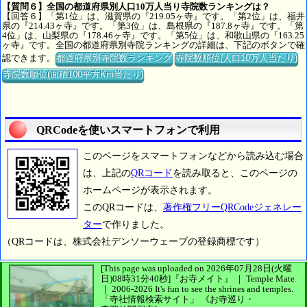
【質問６】全国の都道府県別人口10万人当り寺院数ランキングは？
【回答６】「第1位」は、滋賀県の『219.05ヶ寺』です。「第2位」は、福井
県の『214.43ヶ寺』です。「第3位」は、島根県の『187.8ヶ寺』です。「第
4位」は、山梨県の『178.46ヶ寺』です。「第5位」は、和歌山県の『163.25
ヶ寺』です。全国の都道府県別寺院ランキングの詳細は、下記のボタンで確
認できます。
都道府県別寺院数ランキング
寺院数順位(人口10万人当たり)
寺院数順位(面積100平方Km当たり)
QRCodeを使いスマートフォンで利用
このページをスマートフォンなどから読み込む場合
は、上記の
QRコード
を読み取ると、このページの
ホームページが表示されます。
このQRコードは、
著作権フリーQRCodeジェネレー
ター
で作りました。
（QRコードは、株式会社デンソーウェーブの登録商標です）
[This page was uploaded on 2026年07月28日(火曜
日)08時31分40秒]
『お寺メイト』 ｜ Temple Mate
｜
2006-2026
It's fun to see
the shrines and temples.
「寺社情報検索サイト」
《お寺巡り・