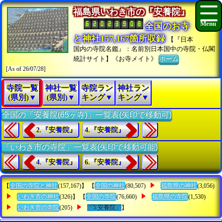
福島県いわき市の『安養院』
全国のお寺
と神社157,167箇所収録
【『日本
国内の寺院名鑑』：名前別日本国中の寺院・仏閣
統計サイト】《お寺メイト》
ホーム
[As of 26/07/28]
寺院一覧
神社一覧
寺院ラン
神社ラン
(県別)▼
(県別)▼
キング▼
キング▼
全国の「安養院(65ヶ寺)」一覧表(矢印で移動可)
2.『安養院』
4.『安養院』
「いわき市の寺院」一覧表(矢印で移動可能)
4.『安養院』
6.『安養院』
【
全国の寺院と神社
(157,167)】 【
全国の神社
(80,507)
福島県の神社
(3,056)
いわき市の神社
(326)】 【
全国の寺院
(76,660)
福島県の寺院
(1,530)
いわき市の寺院
(205)
「5.安養院」
】