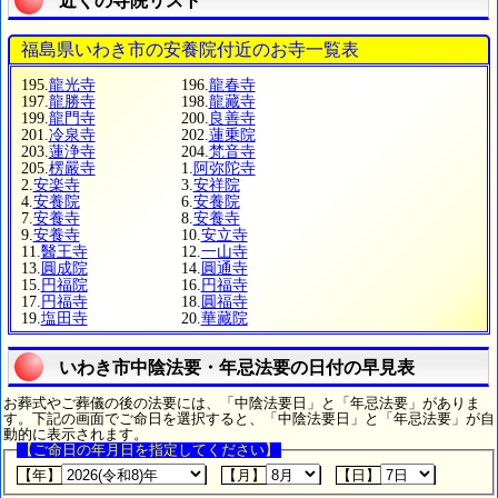
近くの寺院リスト
福島県いわき市の安養院付近のお寺一覧表
195.
龍光寺
196.
龍春寺
197.
龍勝寺
198.
龍藏寺
199.
龍門寺
200.
良善寺
201.
冷泉寺
202.
蓮乗院
203.
蓮浄寺
204.
梵音寺
205.
楞嚴寺
1.
阿弥陀寺
2.
安楽寺
3.
安祥院
4.
安養院
6.
安養院
7.
安養寺
8.
安養寺
9.
安養寺
10.
安立寺
11.
醫王寺
12.
一山寺
13.
圓成院
14.
圓通寺
15.
円福院
16.
円福寺
17.
円福寺
18.
圓福寺
19.
塩田寺
20.
華藏院
いわき市中陰法要・年忌法要の日付の早見表
お葬式やご葬儀の後の法要には、「中陰法要日」と「年忌法要」がありま
す。下記の画面でご命日を選択すると、「中陰法要日」と「年忌法要」が自
動的に表示されます。
【ご命日の年月日を指定してください】
【年】
【月】
【日】