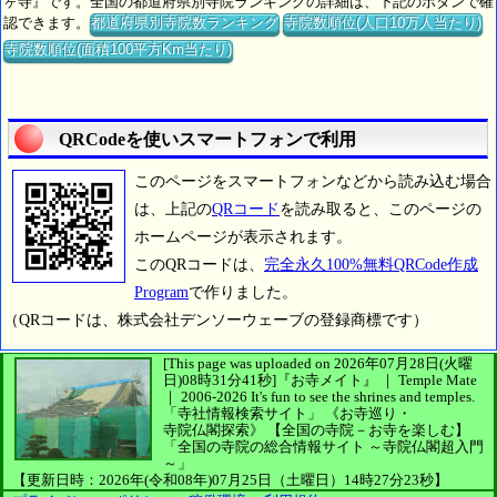
ヶ寺』です。全国の都道府県別寺院ランキングの詳細は、下記のボタンで確
認できます。
都道府県別寺院数ランキング
寺院数順位(人口10万人当たり)
寺院数順位(面積100平方Km当たり)
QRCodeを使いスマートフォンで利用
このページをスマートフォンなどから読み込む場合
は、上記の
QRコード
を読み取ると、このページの
ホームページが表示されます。
このQRコードは、
完全永久100%無料QRCode作成
Program
で作りました。
（QRコードは、株式会社デンソーウェーブの登録商標です）
[This page was uploaded on 2026年07月28日(火曜
日)08時31分41秒]
『お寺メイト』 ｜ Temple Mate
｜
2006-2026
It's fun to see
the shrines and temples.
「寺社情報検索サイト」
《お寺巡り・
寺院仏閣探索》
【全国の寺院－お寺を楽しむ】
「全国の寺院の総合情報サイト ～寺院仏閣超入門
～」
【更新日時：2026年(令和08年)07月25日（土曜日）14時27分23秒】