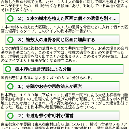
合致した埋葬形式である。ただ、１人１人の遺骨に対して樹木を植えるスペ
ースが必要なため、費用が高くなる傾向にあり、対応している墓地や霊園は
それほど多くない。
２）１本の樹木を植えた区画に個々の遺骨を別々に埋葬
１本の樹木を植えた大区画に、１人１人の遺骨を骨壺などに入れて個々の区
画に埋葬するタイプ。このタイプの樹木葬が一番多い。
３）複数人の遺骨を同じ区画に埋葬する
１つの納骨区画に複数の遺骨をまとめて共同で埋葬する。お墓の場合の合同
墓や集合墓に当たる。このタイプでは、複数の遺骨をまとめて納骨するた
め、埋葬後は遺骨を取り出すことが出来ません。このタイプの特徴は、上記
の２タイプよりも費用が安くなる傾向にある。
樹木葬の運営形態による分類
運営形態による違いは大きく以下の３つに分けられる。
１）寺院やお寺や宗教法人が運営
樹木葬は、１９９９年（平成１１）に岩手県一関市にある大慈山祥雲寺（臨
済宗妙心寺派）のご住職である千坂げん峰氏が荒廃していた里山を樹木葬墓
地にしたのが始まりとされ、樹木葬の始めのころはすべてがこの運営形態で
あった。現在でも樹木葬の運営形態の主流を占めている。
２）都道府県や市町村が運営
東京都立小平霊園（東京都東村山市萩山町1-16-1）、横浜市営墓地メモリア
ルグリーン（神奈川県横浜市戸塚区俣野町1367番地1）、愛知県長久手市卯