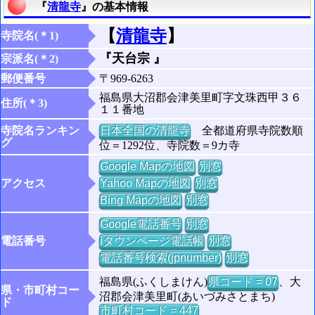
『
清龍寺
』の基本情報
【
清龍寺
】
寺院名(＊1)
『天台宗 』
宗派名(＊2)
郵便番号
〒969-6263
福島県大沼郡会津美里町字文珠西甲３６
住所(＊3)
１１番地
寺院名ランキン
日本全国の清龍寺
全都道府県寺院数順
グ
位＝1292位、寺院数＝9カ寺
Google Mapの地図
別窓
アクセス
Yahoo Mapの地図
別窓
Bing Mapの地図
別窓
Google電話番号
別窓
電話番号
iタウンページ電話帳
別窓
電話番号検索(jpnumber)
別窓
福島県(ふくしまけん)
県コード = 07
、大
県・市町村コー
沼郡会津美里町(あいづみさとまち)
ド
市町村コード = 447