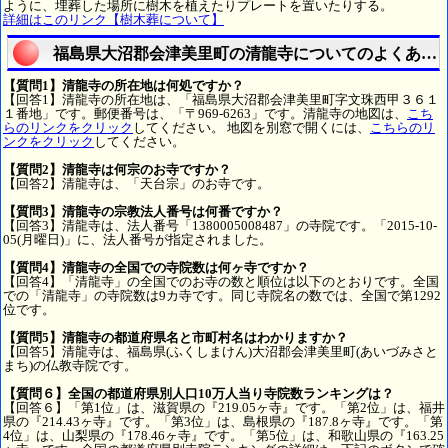
ように、埋葬した場所に樹木を植えたりプレートを置いたりする。
詳細はこのリンク【樹木葬について】
福島県大沼郡会津美里町の清龍寺についてのよくある
【質問1】清龍寺の所在地は何処ですか？
【回答1】清龍寺の所在地は、「福島県大沼郡会津美里町字文珠西甲３６１
１番地」です。郵便番号は、「〒969-6263」です。清龍寺の地図は、
こち
らのリンクをクリック
してください。 地図を別窓で開くには、
こちらのリ
ンクをクリック
してください。
【質問2】清龍寺は何宗のお寺ですか？
【回答2】清龍寺は、「天台宗」のお寺です。
【質問3】清龍寺の宗教法人番号は何番ですか？
【回答3】清龍寺は、法人番号「1380005008487」の寺院です。「2015-10-
05(月曜日)」に、法人番号が指定されました。
【質問4】清龍寺の全国での寺院数は何ヶ寺ですか？
【回答4】「清龍寺」の全国でのお寺の数と順位は以下のとおりです。全国
での「清龍寺」の寺院数は9カ寺です。同じ寺院名の数では、全国で第1292
位です。
【質問5】清龍寺の都道府県名と市町村名はわかりますか？
【回答5】清龍寺は、福島県(ふくしまけん)大沼郡会津美里町(あいづみさと
まち)の仏教寺院です。
【質問６】全国の都道府県別人口10万人当り寺院数ランキングは？
【回答６】「第1位」は、滋賀県の『219.05ヶ寺』です。「第2位」は、福井
県の『214.43ヶ寺』です。「第3位」は、島根県の『187.8ヶ寺』です。「第
4位」は、山梨県の『178.46ヶ寺』です。「第5位」は、和歌山県の『163.25