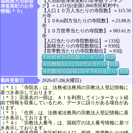
【大沼郡会津美里町の世帯数ランキン
福島県大沼郡会
グ】＝1,151位(全国1,866市区町村中)
津美里町のお寺
【人口１０万人当たりの寺院数】＝315.59
情報(＊５)
カ寺
【１０Km四方当たりの寺院数】＝23.88カ
寺
【１０万世帯当たりの寺院数】＝983.61カ
寺
【人口当たりの寺院数順位】＝133位
【面積当たりの寺院数順位】＝930位
【世帯数当たりの寺院数順位】＝93位
市区町村別寺院数ランキング
別窓
寺院数順位(人口10万人当たり)
別窓
寺院数順位(面積100平方Km当たり)
別窓
最終更新日
2026-07-28(火曜日)
（＊１）「寺院名」は、法務省法務局の宗教法人登記情報に
基づき表示しております。
（＊２）宗派名の一部は、ＡＩを利用してインターネット経
由で情報を収集しているため、データに誤りがある場合があ
ります。
（＊３）「住所」は、法務省法務局の宗教法人登記情報に基
づき表示しております。
（＊４）「宗教法人番号」は、国税庁の法人番号情報に基づ
き表示しております。
（＊５）都道府県・市区町村の人口、面積、世帯数などの情