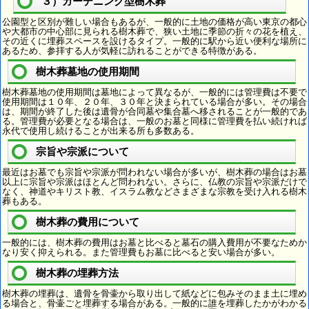
３）ガーデニング型樹木葬
公園型と区別が難しい場合もあるが、一般的に土地の価格が高い東京の都心
や大都市の中心部に見られる樹木葬で、狭い土地に季節の折々の花を植え、
その近くに埋葬スペースを設けるタイプ。一般的に駅から近い便利な場所に
あるため、参拝する人が気軽に訪れることができる特徴がある。
樹木葬墓地の使用期間
樹木葬墓地の使用期間は墓地によって異なるが、一般的には管理費は不要で
使用期間は１０年、２０年、３０年と決まられている場合が多い。その場合
は、期間が終了した後は遺骨が合同墓や集合墓へ移されることが一般的であ
る。管理費が必要となる場合は、一般のお墓と同様に管理費を払い続ければ
永代で使用し続けることが出来る所も多数ある。
宗旨や宗派について
最近はお墓でも宗旨や宗派が問われない場合が多いが、樹木葬の場合はお墓
以上に宗旨や宗派はほとんど問われない。さらに、仏教の宗旨や宗派だけで
なく、神道やキリスト教、イスラム教などさまざまな宗教を受け入れる樹木
葬もある。
樹木葬の費用について
一般的には、樹木葬の費用はお墓と比べると墓石の購入費用が不要なためか
なり安く抑えられる。また管理費もお墓に比べると安い場合が多い。
樹木葬の埋葬方法
樹木葬の埋葬は、遺骨を骨壷から取り出して紙などに包みそのまま土に埋め
る場合と、骨壷ごと埋葬する場合がある。一般的に誰を埋葬したかがわかる