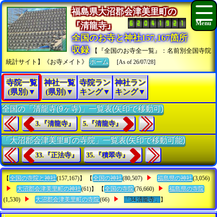
福島県大沼郡会津美里町の
『清龍寺』
全国のお寺と神社157,167箇所
収録
【『全国のお寺全一覧』：名前別全国寺院
統計サイト】《お寺メイト》
ホーム
[As of 26/07/28]
寺院一覧
神社一覧
寺院ラン
神社ラン
(県別)▼
(県別)▼
キング▼
キング▼
全国の「清龍寺(9ヶ寺)」一覧表(矢印で移動可)
3.『清龍寺』
5.『清龍寺』
「大沼郡会津美里町の寺院」一覧表(矢印で移動可能)
33.『正法寺』
35.『積翠寺』
【
全国の寺院と神社
(157,167)】 【
全国の神社
(80,507)
福島県の神社
(3,056)
大沼郡会津美里町の神社
(61)】 【
全国の寺院
(76,660)
福島県の寺院
(1,530)
大沼郡会津美里町の寺院
(66)
「34.清龍寺」
】