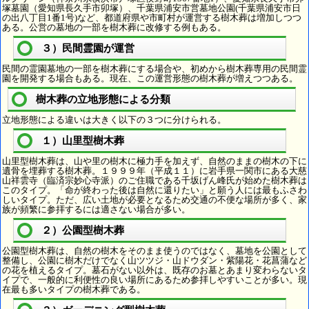
塚墓園（愛知県長久手市卯塚）、千葉県浦安市営墓地公園(千葉県浦安市日
の出八丁目1番1号)など、都道府県や市町村が運営する樹木葬は増加しつつ
ある。公営の墓地の一部を樹木葬に改修する例もある。
３）民間霊園が運営
民間の霊園墓地の一部を樹木葬にする場合や、初めから樹木葬専用の民間霊
園を開発する場合もある。現在、この運営形態の樹木葬が増えつつある。
樹木葬の立地形態による分類
立地形態による違いは大きく以下の３つに分けられる。
１）山里型樹木葬
山里型樹木葬は、山や里の樹木に極力手を加えず、自然のままの樹木の下に
遺骨を埋葬する樹木葬。１９９９年（平成１１）に岩手県一関市にある大慈
山祥雲寺（臨済宗妙心寺派）のご住職である千坂げん峰氏が始めた樹木葬は
このタイプ。「命が終わった後は自然に還りたい」と願う人には最もふさわ
しいタイプ。ただ、広い土地が必要となるため交通の不便な場所が多く、家
族が頻繁に参拝するには適さない場合が多い。
２）公園型樹木葬
公園型樹木葬は、自然の樹木をそのまま使うのではなく、墓地を公園として
整備し、公園に樹木だけでなく山ツツジ・山ドウダン・紫陽花・花菖蒲など
の花を植えるタイプ。墓石がない以外は、既存のお墓とあまり変わらないタ
イプで、一般的に利便性の良い場所にあるため参拝しやすいことが多い。現
在最も多いタイプの樹木葬である。