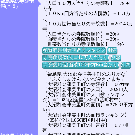
福島県の寺院情
【人口１０万人当たりの寺院数】＝79.94
報(＊５)
カ寺
【１０Km四方当たりの寺院数】＝11.1カ
寺
【１０万世帯当たりの寺院数】＝207.43カ
寺
【人口当たりの寺院数順位】＝20位
【面積当たりの寺院数順位】＝39位
【世帯数当たりの寺院数順位】＝19位
都道府県別寺院数ランキング
別窓
寺院数順位(人口10万人当たり)
別窓
寺院数順位(面積100平方Km当たり)
別窓
【福島県 大沼郡会津美里町のふりがな】
＝「ふくしまけん あいづみさとまち」
【大沼郡会津美里町の寺院数】＝66カ寺
【大沼郡会津美里町の人口】＝20,913人
【大沼郡会津美里町の人口数ランキン
グ】＝1,085位(全国1,866市区町村中)
【大沼郡会津美里町の面積】＝276.33平方
Km
【大沼郡会津美里町の面積ランキング】
＝435位(全国1,866市区町村中)
【大沼郡会津美里町の世帯数】＝6,710世
帯