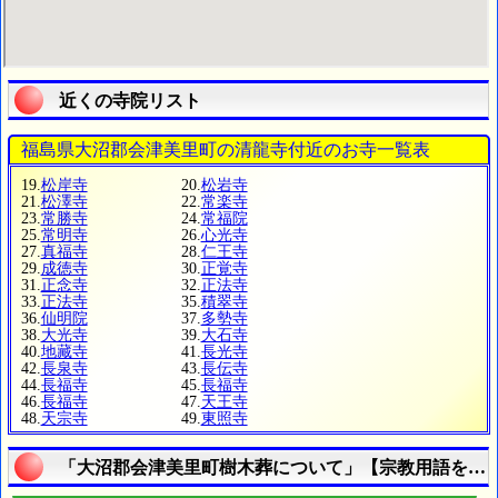
近くの寺院リスト
福島県大沼郡会津美里町の清龍寺付近のお寺一覧表
19.
松岸寺
20.
松岩寺
21.
松澤寺
22.
常楽寺
23.
常勝寺
24.
常福院
25.
常明寺
26.
心光寺
27.
真福寺
28.
仁王寺
29.
成徳寺
30.
正覚寺
31.
正念寺
32.
正法寺
33.
正法寺
35.
積翠寺
36.
仙明院
37.
多勢寺
38.
大光寺
39.
大石寺
40.
地藏寺
41.
長光寺
42.
長泉寺
43.
長伝寺
44.
長福寺
45.
長福寺
46.
長福寺
47.
天王寺
48.
天宗寺
49.
東照寺
「大沼郡会津美里町樹木葬について」【宗教用語を知