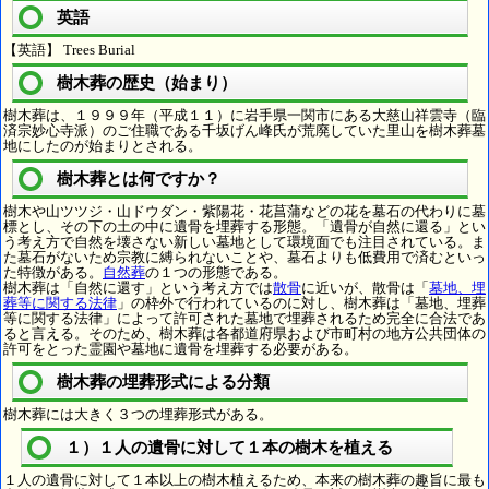
英語
【英語】 Trees Burial
樹木葬の歴史（始まり）
樹木葬は、１９９９年（平成１１）に岩手県一関市にある大慈山祥雲寺（臨
済宗妙心寺派）のご住職である千坂げん峰氏が荒廃していた里山を樹木葬墓
地にしたのが始まりとされる。
樹木葬とは何ですか？
樹木や山ツツジ・山ドウダン・紫陽花・花菖蒲などの花を墓石の代わりに墓
標とし、その下の土の中に遺骨を埋葬する形態。「遺骨が自然に還る」とい
う考え方で自然を壊さない新しい墓地として環境面でも注目されている。ま
た墓石がないため宗教に縛られないことや、墓石よりも低費用で済むといっ
た特徴がある。
自然葬
の１つの形態である。
樹木葬は「自然に還す」という考え方では
散骨
に近いが、散骨は「
墓地、埋
葬等に関する法律
」の枠外で行われているのに対し、樹木葬は「墓地、埋葬
等に関する法律」によって許可された墓地で埋葬されるため完全に合法であ
ると言える。そのため、樹木葬は各都道府県および市町村の地方公共団体の
許可をとった霊園や墓地に遺骨を埋葬する必要がある。
樹木葬の埋葬形式による分類
樹木葬には大きく３つの埋葬形式がある。
１）１人の遺骨に対して１本の樹木を植える
１人の遺骨に対して１本以上の樹木植えるため、本来の樹木葬の趣旨に最も