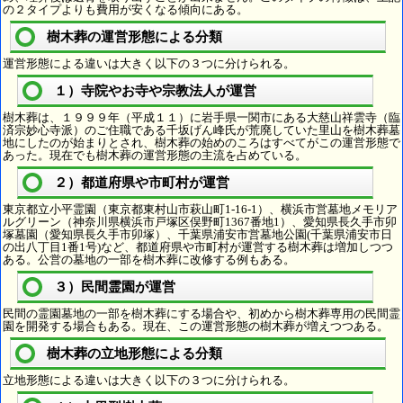
の２タイプよりも費用が安くなる傾向にある。
樹木葬の運営形態による分類
運営形態による違いは大きく以下の３つに分けられる。
１）寺院やお寺や宗教法人が運営
樹木葬は、１９９９年（平成１１）に岩手県一関市にある大慈山祥雲寺（臨
済宗妙心寺派）のご住職である千坂げん峰氏が荒廃していた里山を樹木葬墓
地にしたのが始まりとされ、樹木葬の始めのころはすべてがこの運営形態で
あった。現在でも樹木葬の運営形態の主流を占めている。
２）都道府県や市町村が運営
東京都立小平霊園（東京都東村山市萩山町1-16-1）、横浜市営墓地メモリア
ルグリーン（神奈川県横浜市戸塚区俣野町1367番地1）、愛知県長久手市卯
塚墓園（愛知県長久手市卯塚）、千葉県浦安市営墓地公園(千葉県浦安市日
の出八丁目1番1号)など、都道府県や市町村が運営する樹木葬は増加しつつ
ある。公営の墓地の一部を樹木葬に改修する例もある。
３）民間霊園が運営
民間の霊園墓地の一部を樹木葬にする場合や、初めから樹木葬専用の民間霊
園を開発する場合もある。現在、この運営形態の樹木葬が増えつつある。
樹木葬の立地形態による分類
立地形態による違いは大きく以下の３つに分けられる。