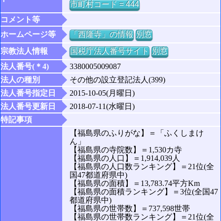
市町村コード = 444
コメント等
ホームページ等
「西隆寺」の情報
別窓
宗教法人情報
国税庁法人番号サイト
別窓
法人番号(＊4)
3380005009087
法人の種別
その他の設立登記法人(399)
法人番号指定日
2015-10-05(月曜日)
法人番号更新日
2018-07-11(水曜日)
特記事項
【福島県のふりがな】＝「ふくしまけ
ん」
【福島県の寺院数】＝1,530カ寺
【福島県の人口】＝1,914,039人
【福島県の人口数ランキング】＝21位(全
国47都道府県中)
【福島県の面積】＝13,783.74平方Km
【福島県の面積ランキング】＝3位(全国47
都道府県中)
【福島県の世帯数】＝737,598世帯
【福島県の世帯数ランキング】＝21位(全