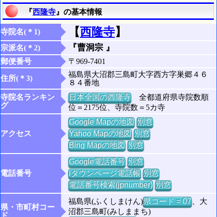
『
西隆寺
』の基本情報
【
西隆寺
】
寺院名(＊1)
『曹洞宗 』
宗派名(＊2)
郵便番号
〒969-7401
福島県大沼郡三島町大字西方字巣郷４６
住所(＊3)
８４番地
寺院名ランキン
日本全国の西隆寺
全都道府県寺院数順
グ
位＝2175位、寺院数＝5カ寺
Google Mapの地図
別窓
アクセス
Yahoo Mapの地図
別窓
Bing Mapの地図
別窓
Google電話番号
別窓
電話番号
iタウンページ電話帳
別窓
電話番号検索(jpnumber)
別窓
福島県(ふくしまけん)
県コード = 07
、大
県・市町村コー
沼郡三島町(みしままち)
ド