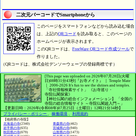
二次元バーコードでSmartphoneから
このページをスマートフォンなどから読み込む場合
は、上記の
QRコード
を読み取ると、このページの
ホームページが表示されます。
このQRコードは、
FreeWare QRコード作成ツール
で
作りました。
（QRコードは、株式会社デンソーウェーブの登録商標です）
[This page was uploaded on 2026年07月28日(火曜
日)08時31分43秒]
『お寺メイト』 ｜ Temple Mate
｜
2006-2026
It's fun to see
the shrines and temples.
「寺社情報検索サイト」
《お寺巡り・
寺院仏閣探索》
【神社仏閣の総合インフォメーション】
「全国の
寺院の総合情報サイト ～寺院仏閣超入門～」
【更新日時：2026年(令和08年)07月25日（土曜日）12時21分34秒】
プライバシー・ポリシー
、
稼働環境
、
利用規約
【他府県の寺院】
北海道の寺
(2340)
青森県の寺
(462)
岩手県の寺
(635)
宮城県の寺
(940)
秋田県の寺
(679)
山形県の寺
(1473)