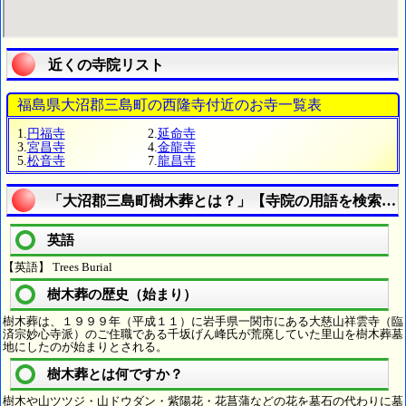
近くの寺院リスト
福島県大沼郡三島町の西隆寺付近のお寺一覧表
1.
円福寺
2.
延命寺
3.
宮昌寺
4.
金龍寺
5.
松音寺
7.
龍昌寺
「大沼郡三島町樹木葬とは？」【寺院の用語を検索す
英語
【英語】 Trees Burial
樹木葬の歴史（始まり）
樹木葬は、１９９９年（平成１１）に岩手県一関市にある大慈山祥雲寺（臨
済宗妙心寺派）のご住職である千坂げん峰氏が荒廃していた里山を樹木葬墓
地にしたのが始まりとされる。
樹木葬とは何ですか？
樹木や山ツツジ・山ドウダン・紫陽花・花菖蒲などの花を墓石の代わりに墓