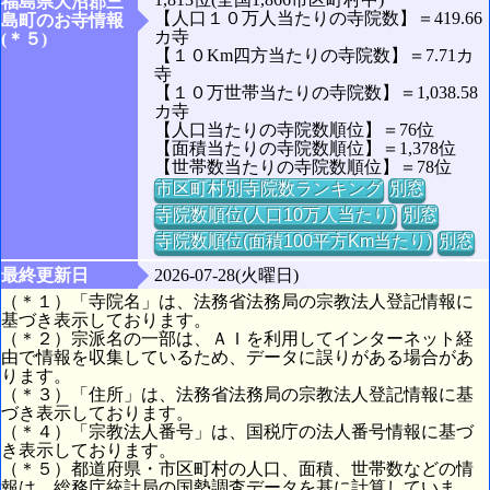
福島県大沼郡三
【人口１０万人当たりの寺院数】＝419.66
島町のお寺情報
カ寺
(＊５)
【１０Km四方当たりの寺院数】＝7.71カ
寺
【１０万世帯当たりの寺院数】＝1,038.58
カ寺
【人口当たりの寺院数順位】＝76位
【面積当たりの寺院数順位】＝1,378位
【世帯数当たりの寺院数順位】＝78位
市区町村別寺院数ランキング
別窓
寺院数順位(人口10万人当たり)
別窓
寺院数順位(面積100平方Km当たり)
別窓
最終更新日
2026-07-28(火曜日)
（＊１）「寺院名」は、法務省法務局の宗教法人登記情報に
基づき表示しております。
（＊２）宗派名の一部は、ＡＩを利用してインターネット経
由で情報を収集しているため、データに誤りがある場合があ
ります。
（＊３）「住所」は、法務省法務局の宗教法人登記情報に基
づき表示しております。
（＊４）「宗教法人番号」は、国税庁の法人番号情報に基づ
き表示しております。
（＊５）都道府県・市区町村の人口、面積、世帯数などの情
報は、総務庁統計局の国勢調査データを基に計算していま