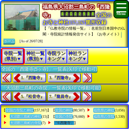
福島県大沼郡三島町の『西隆
寺』
全国の
お寺と神社157,167箇所収録
【『仏教寺院の情報一覧』：名前別日本国中の仏
閣・寺院統計情報発信サイト】《お寺メイト》
ホーム
[As of 26/07/28]
寺院一覧
神社一覧
寺院ラン
神社ラン
(県別)▼
(県別)▼
キング▼
キング▼
全国の「西隆寺(5ヶ寺)」一覧表(矢印で移動可)
1.『西隆寺』
3.『西隆寺』
「大沼郡三島町の寺院」一覧表(矢印で移動可能)
5.『松音寺』
7.『龍昌寺』
【
全国の寺院と神社
(157,167)】 【
全国の神社
(80,507)
福島県の神社
(3,056)
大沼郡三島町の神社
(15)】 【
全国の寺院
(76,660)
福島県の寺院
(1,530)
大沼郡三島町の寺院
(7)
「6.西隆寺」
】