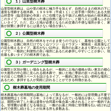
１）山里型樹木葬
山里型樹木葬は、山や里の樹木に極力手を加えず、自然のままの樹木の下に
遺骨を埋葬する樹木葬。１９９９年（平成１１）に岩手県一関市にある大慈
山祥雲寺（臨済宗妙心寺派）のご住職である千坂げん峰氏が始めた樹木葬は
このタイプ。「命が終わった後は自然に還りたい」と願う人には最もふさわ
しいタイプ。ただ、広い土地が必要となるため交通の不便な場所が多く、家
族が頻繁に参拝するには適さない場合が多い。
２）公園型樹木葬
公園型樹木葬は、自然の樹木をそのまま使うのではなく、墓地を公園として
整備し、公園に樹木だけでなく山ツツジ・山ドウダン・紫陽花・花菖蒲など
の花を植えるタイプ。墓石がない以外は、既存のお墓とあまり変わらないタ
イプで、一般的に利便性の良い場所にあるため参拝しやすいことが多い。現
在最も多いタイプの樹木葬である。
３）ガーデニング型樹木葬
公園型と区別が難しい場合もあるが、一般的に土地の価格が高い東京の都心
や大都市の中心部に見られる樹木葬で、狭い土地に季節の折々の花を植え、
その近くに埋葬スペースを設けるタイプ。一般的に駅から近い便利な場所に
あるため、参拝する人が気軽に訪れることができる特徴がある。
樹木葬墓地の使用期間
樹木葬墓地の使用期間は墓地によって異なるが、一般的には管理費は不要で
使用期間は１０年、２０年、３０年と決まられている場合が多い。その場合
は、期間が終了した後は遺骨が合同墓や集合墓へ移されることが一般的であ
る。管理費が必要となる場合は、一般のお墓と同様に管理費を払い続ければ
永代で使用し続けることが出来る所も多数ある。