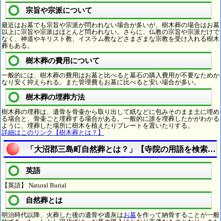
宗旨や宗派について
最近はお墓でも宗旨や宗派が問われない場合が多いが、樹木葬の場合はお墓
以上に宗旨や宗派はほとんど問われない。さらに、仏教の宗旨や宗派だけで
なく、神道やキリスト教、イスラム教などさまざまな宗教を受け入れる樹木
葬もある。
樹木葬の費用について
一般的には、樹木葬の費用はお墓と比べると墓石の購入費用が不要なためか
なり安く抑えられる。また管理費もお墓に比べると安い場合が多い。
樹木葬の埋葬方法
樹木葬の埋葬は、遺骨を骨壷から取り出して紙などに包みそのまま土に埋め
る場合と、骨壷ごと埋葬する場合がある。一般的に誰を埋葬したかがわかる
ように、埋葬した場所に樹木を植えたりプレートを置いたりする。
詳細はこのリンク【樹木葬とは？】
「大沼郡三島町自然葬とは？」【寺院の用語を検索す
英語
【英語】 Natural Burial
自然葬とは
明治時代以降、火葬した後の遺骨や遺灰は
お墓
を作って納骨することが一般