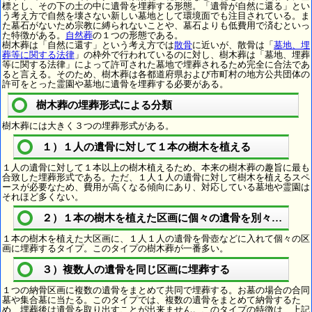
標とし、その下の土の中に遺骨を埋葬する形態。「遺骨が自然に還る」とい
う考え方で自然を壊さない新しい墓地として環境面でも注目されている。ま
た墓石がないため宗教に縛られないことや、墓石よりも低費用で済むといっ
た特徴がある。
自然葬
の１つの形態である。
樹木葬は「自然に還す」という考え方では
散骨
に近いが、散骨は「
墓地、埋
葬等に関する法律
」の枠外で行われているのに対し、樹木葬は「墓地、埋葬
等に関する法律」によって許可された墓地で埋葬されるため完全に合法であ
ると言える。そのため、樹木葬は各都道府県および市町村の地方公共団体の
許可をとった霊園や墓地に遺骨を埋葬する必要がある。
樹木葬の埋葬形式による分類
樹木葬には大きく３つの埋葬形式がある。
１）１人の遺骨に対して１本の樹木を植える
１人の遺骨に対して１本以上の樹木植えるため、本来の樹木葬の趣旨に最も
合致した埋葬形式である。ただ、１人１人の遺骨に対して樹木を植えるスペ
ースが必要なため、費用が高くなる傾向にあり、対応している墓地や霊園は
それほど多くない。
２）１本の樹木を植えた区画に個々の遺骨を別々に埋葬
１本の樹木を植えた大区画に、１人１人の遺骨を骨壺などに入れて個々の区
画に埋葬するタイプ。このタイプの樹木葬が一番多い。
３）複数人の遺骨を同じ区画に埋葬する
１つの納骨区画に複数の遺骨をまとめて共同で埋葬する。お墓の場合の合同
墓や集合墓に当たる。このタイプでは、複数の遺骨をまとめて納骨するた
め、埋葬後は遺骨を取り出すことが出来ません。このタイプの特徴は、上記