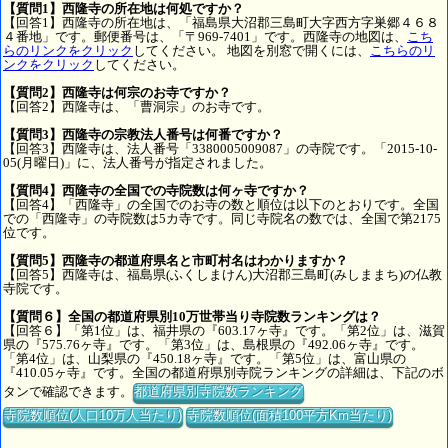
【質問1】西隆寺の所在地は何処ですか？
【回答1】西隆寺の所在地は、「福島県大沼郡三島町大字西方字巣郷４６８
４番地」です。郵便番号は、「〒969-7401」です。西隆寺の地図は、
こち
らのリンクをクリック
してください。 地図を別窓で開くには、
こちらのリ
ンクをクリック
してください。
【質問2】西隆寺は何宗のお寺ですか？
【回答2】西隆寺は、「曹洞宗」のお寺です。
【質問3】西隆寺の宗教法人番号は何番ですか？
【回答3】西隆寺は、法人番号「3380005009087」の寺院です。「2015-10-
05(月曜日)」に、法人番号が指定されました。
【質問4】西隆寺の全国での寺院数は何ヶ寺ですか？
【回答4】「西隆寺」の全国でのお寺の数と順位は以下のとおりです。全国
での「西隆寺」の寺院数は5カ寺です。同じ寺院名の数では、全国で第2175
位です。
【質問5】西隆寺の都道府県名と市町村名はわかりますか？
【回答5】西隆寺は、福島県(ふくしまけん)大沼郡三島町(みしままち)の仏教
寺院です。
【質問６】全国の都道府県別10万世帯当り寺院数ランキングは？
【回答６】「第1位」は、福井県の『603.17ヶ寺』です。「第2位」は、滋賀
県の『575.76ヶ寺』です。「第3位」は、島根県の『492.06ヶ寺』です。
「第4位」は、山梨県の『450.18ヶ寺』です。「第5位」は、富山県の
『410.05ヶ寺』です。全国の都道府県別寺院ランキングの詳細は、下記のボ
タンで確認できます。
都道府県別寺院数ランキング
寺院数順位(人口10万人当たり)
寺院数順位(面積100平方Km当たり)