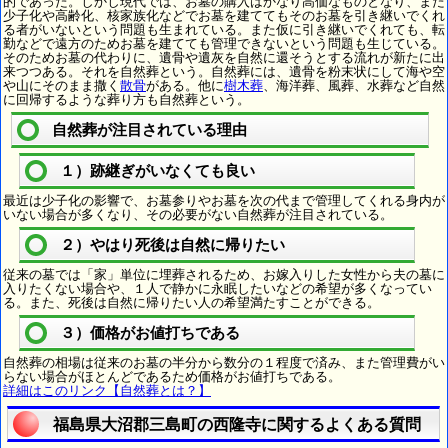
的であった。しかし現代では、お墓の購入はかなり高価なものとなり、また
少子化や高齢化、核家族化などでお墓を建ててもそのお墓を引き継いでくれ
る者がいないという問題も生まれている。また仮に引き継いでくれても、転
勤などで遠方のためお墓を建てても管理できないという問題も生じている。
そのためお墓の代わりに、遺骨や遺灰を自然に還そうとする流れが新たに出
来つつある。それを自然葬という。自然葬には、遺骨を粉末状にして海や空
や山にそのまま撒く
散骨
がある。他に
樹木葬
、海洋葬、風葬、水葬など自然
に回帰するような葬り方も自然葬という。
自然葬が注目されている理由
１）跡継ぎがいなくても良い
最近は少子化の影響で、お墓参りやお墓を次の代まで管理してくれる身内が
いない場合が多くなり、その必要がない自然葬が注目されている。
２）やはり死後は自然に帰りたい
従来の墓では「家」単位に埋葬されるため、お嫁入りした女性から夫の墓に
入りたくない場合や、１人で静かに永眠したいなどの希望が多くなってい
る。また、死後は自然に帰りたい人の希望満たすことができる。
３）価格がお値打ちである
自然葬の相場は従来のお墓の半分から数分の１程度で済み、また管理費がい
らない場合がほとんどであるため価格がお値打ちである。
詳細はこのリンク【自然葬とは？】
福島県大沼郡三島町の西隆寺に関するよくある質問