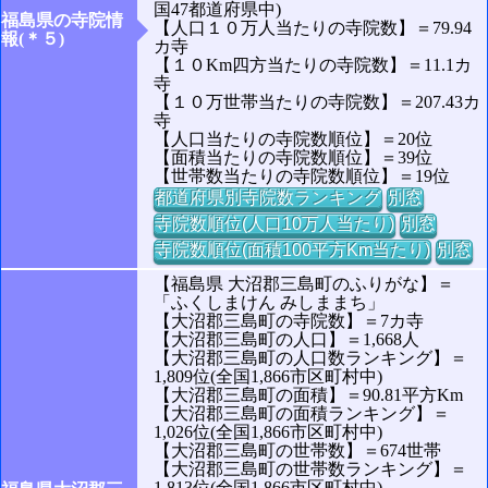
国47都道府県中)
福島県の寺院情
【人口１０万人当たりの寺院数】＝79.94
報(＊５)
カ寺
【１０Km四方当たりの寺院数】＝11.1カ
寺
【１０万世帯当たりの寺院数】＝207.43カ
寺
【人口当たりの寺院数順位】＝20位
【面積当たりの寺院数順位】＝39位
【世帯数当たりの寺院数順位】＝19位
都道府県別寺院数ランキング
別窓
寺院数順位(人口10万人当たり)
別窓
寺院数順位(面積100平方Km当たり)
別窓
【福島県 大沼郡三島町のふりがな】＝
「ふくしまけん みしままち」
【大沼郡三島町の寺院数】＝7カ寺
【大沼郡三島町の人口】＝1,668人
【大沼郡三島町の人口数ランキング】＝
1,809位(全国1,866市区町村中)
【大沼郡三島町の面積】＝90.81平方Km
【大沼郡三島町の面積ランキング】＝
1,026位(全国1,866市区町村中)
【大沼郡三島町の世帯数】＝674世帯
【大沼郡三島町の世帯数ランキング】＝
1,813位(全国1,866市区町村中)