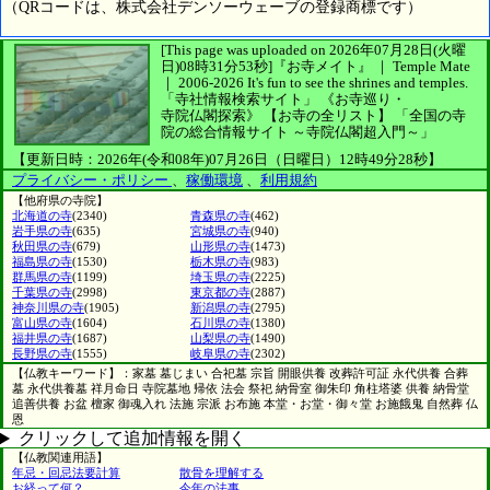
（QRコードは、株式会社デンソーウェーブの登録商標です）
[This page was uploaded on 2026年07月28日(火曜
日)08時31分53秒]
『お寺メイト』 ｜ Temple Mate
｜
2006-2026
It's fun to see
the shrines and temples.
「寺社情報検索サイト」
《お寺巡り・
寺院仏閣探索》
【お寺の全リスト】
「全国の寺
院の総合情報サイト ～寺院仏閣超入門～」
【更新日時：2026年(令和08年)07月26日（日曜日）12時49分28秒】
プライバシー・ポリシー
、
稼働環境
、
利用規約
【他府県の寺院】
北海道の寺
(2340)
青森県の寺
(462)
岩手県の寺
(635)
宮城県の寺
(940)
秋田県の寺
(679)
山形県の寺
(1473)
福島県の寺
(1530)
栃木県の寺
(983)
群馬県の寺
(1199)
埼玉県の寺
(2225)
千葉県の寺
(2998)
東京都の寺
(2887)
神奈川県の寺
(1905)
新潟県の寺
(2795)
富山県の寺
(1604)
石川県の寺
(1380)
福井県の寺
(1687)
山梨県の寺
(1490)
長野県の寺
(1555)
岐阜県の寺
(2302)
【仏教キーワード】：家墓 墓じまい 合祀墓 宗旨 開眼供養 改葬許可証 永代供養 合葬
墓 永代供養墓 祥月命日 寺院墓地 帰依 法会 祭祀 納骨室 御朱印 角柱塔婆 供養 納骨堂
追善供養 お盆 檀家 御魂入れ 法施 宗派 お布施 本堂・お堂・御々堂 お施餓鬼 自然葬 仏
恩
クリックして追加情報を開く
【仏教関連用語】
年忌・回忌法要計算
散骨を理解する
お経って何？
今年の法事