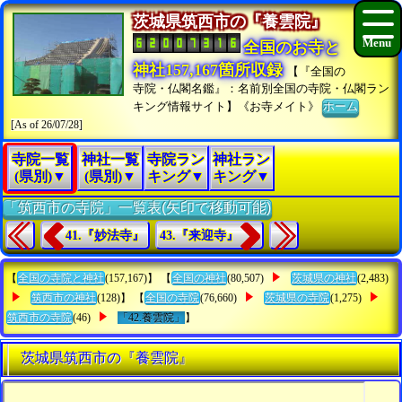
茨城県筑西市の『養雲院』
全国のお寺と
神社157,167箇所収録
【『全国の
寺院・仏閣名鑑』：名前別全国の寺院・仏閣ラン
キング情報サイト】《お寺メイト》
ホーム
[As of 26/07/28]
寺院一覧
神社一覧
寺院ラン
神社ラン
(県別)▼
(県別)▼
キング▼
キング▼
「筑西市の寺院」一覧表(矢印で移動可能)
41.『妙法寺』
43.『来迎寺』
【
全国の寺院と神社
(157,167)】 【
全国の神社
(80,507)
茨城県の神社
(2,483)
筑西市の神社
(128)】 【
全国の寺院
(76,660)
茨城県の寺院
(1,275)
筑西市の寺院
(46)
「42.養雲院」
】
茨城県筑西市の『養雲院』