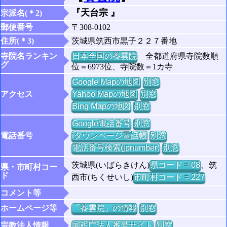
『天台宗 』
宗派名(＊2)
郵便番号
〒308-0102
住所(＊3)
茨城県筑西市黒子２２７番地
寺院名ランキン
日本全国の養雲院
全都道府県寺院数順
グ
位＝6973位、寺院数＝1カ寺
Google Mapの地図
別窓
アクセス
Yahoo Mapの地図
別窓
Bing Mapの地図
別窓
Google電話番号
別窓
電話番号
iタウンページ電話帳
別窓
電話番号検索(jpnumber)
別窓
茨城県(いばらきけん)
県コード = 08
、筑
県・市町村コー
ド
西市(ちくせいし)
市町村コード = 227
コメント等
ホームページ等
「養雲院」の情報
別窓
宗教法人情報
国税庁法人番号サイト
別窓