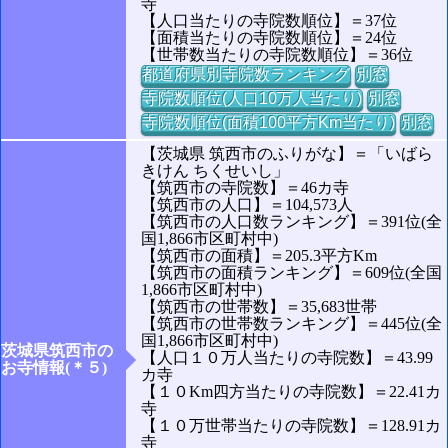
寺
【人口当たりの寺院数順位】＝37位
【面積当たりの寺院数順位】＝24位
【世帯数当たりの寺院数順位】＝36位
都道府県別寺院数ランキング
別窓
寺院数順位(人口10万人当たり)
別窓
寺院数順位(面積100平方Km当たり)
別窓
【茨城県 筑西市のふりがな】＝「いばら
きけん ちくせいし」
【筑西市の寺院数】＝46カ寺
【筑西市の人口】＝104,573人
【筑西市の人口数ランキング】＝391位(全
国1,866市区町村中)
【筑西市の面積】＝205.3平方Km
【筑西市の面積ランキング】＝609位(全国
1,866市区町村中)
【筑西市の世帯数】＝35,683世帯
【筑西市の世帯数ランキング】＝445位(全
国1,866市区町村中)
茨城県筑西市の
【人口１０万人当たりの寺院数】＝43.99
お寺情報(＊５)
カ寺
【１０Km四方当たりの寺院数】＝22.41カ
寺
【１０万世帯当たりの寺院数】＝128.91カ
寺