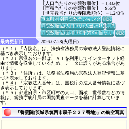
【人口当たりの寺院数順位】＝1,332位
【面積当たりの寺院数順位】＝956位
【世帯数当たりの寺院数順位】＝1,243位
市区町村別寺院数ランキング
別窓
寺院数順位(人口10万人当たり)
別窓
寺院数順位(面積100平方Km当たり)
別窓
最終更新日
2026-07-28(火曜日)
（＊１）「寺院名」は、法務省法務局の宗教法人登記情報に
基づき表示しております。
（＊２）宗派名の一部は、ＡＩを利用してインターネット経
由で情報を収集しているため、データに誤りがある場合があ
ります。
（＊３）「住所」は、法務省法務局の宗教法人登記情報に基
づき表示しております。
（＊４）「宗教法人番号」は、国税庁の法人番号情報に基づ
き表示しております。
（＊５）都道府県・市区町村の人口、面積、世帯数などの情
報は、総務庁統計局の国勢調査データを基に計算していま
す。
『養雲院(茨城県筑西市黒子２２７番地)』の航空写真