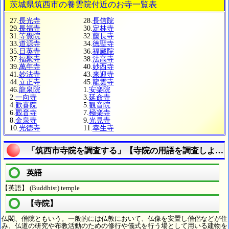
茨城県筑西市の養雲院付近のお寺一覧表
27.
長光寺
28.
長信院
29.
長福寺
30.
定林寺
31.
等覺院
32.
藤長寺
33.
道源寺
34.
徳聖寺
35.
日英寺
36.
福藏院
37.
福聚寺
38.
法高寺
39.
萬年寺
40.
妙西寺
41.
妙法寺
43.
来迎寺
44.
立正寺
45.
龍雲寺
46.
龍泉院
1.
安楽院
2.
一向寺
3.
延命寺
4.
歓喜院
5.
観音院
6.
觀音寺
7.
極楽寺
8.
金泉寺
9.
光見寺
10.
光徳寺
11.
幸生寺
「筑西市寺院を調査する」【寺院の用語を調査しよう
英語
【英語】 (Buddhist) temple
【寺院】
仏閣、僧院ともいう。一般的には仏教において、仏像を安置し僧侶などが住
み、仏道の研究や布教活動のための修行や儀式を行う場として用いる建物を