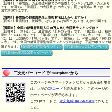
【回答4】「養雲院」の全都道府県での寺院数とランキングは以下のとおり
です。全国での「養雲院」の寺院数は1カ寺です。同じ寺院名の数では、全
国で第6973位です。
【質問5】養雲院の都道府県名と市町村名はわかりますか？
【回答5】養雲院は、茨城県(いばらきけん)筑西市(ちくせいし)の仏閣です。
【質問６】全国の都道府県別人口10万人当り寺院数ランキングは？
【回答６】「第1位」は、滋賀県の『219.05ヶ寺』です。「第2位」は、福井
県の『214.43ヶ寺』です。「第3位」は、島根県の『187.8ヶ寺』です。「第
4位」は、山梨県の『178.46ヶ寺』です。「第5位」は、和歌山県の『163.25
ヶ寺』です。全国の都道府県別寺院ランキングの詳細は、下記のボタンで確
認できます。
都道府県別寺院数ランキング
寺院数順位(人口10万人当たり)
寺院数順位(面積100平方Km当たり)
二次元バーコードでSmartphoneから
このページをスマートフォンなどから読み込む場合
は、上記の
QRコード
を読み取ると、このページの
ホームページが表示されます。
このQRコードは、
永久無料QRCodeMaker
で作りま
した。