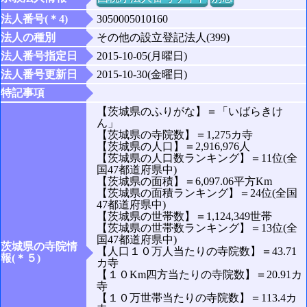
法人番号(＊4)
3050005010160
法人の種別
その他の設立登記法人(399)
法人番号指定日
2015-10-05(月曜日)
法人番号更新日
2015-10-30(金曜日)
特記事項
【茨城県のふりがな】＝「いばらきけ
ん」
【茨城県の寺院数】＝1,275カ寺
【茨城県の人口】＝2,916,976人
【茨城県の人口数ランキング】＝11位(全
国47都道府県中)
【茨城県の面積】＝6,097.06平方Km
【茨城県の面積ランキング】＝24位(全国
47都道府県中)
【茨城県の世帯数】＝1,124,349世帯
【茨城県の世帯数ランキング】＝13位(全
国47都道府県中)
茨城県の寺院情
【人口１０万人当たりの寺院数】＝43.71
報(＊５)
カ寺
【１０Km四方当たりの寺院数】＝20.91カ
寺
【１０万世帯当たりの寺院数】＝113.4カ