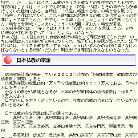
指す。しかし、広くはイスラム教やキリスト教などの礼拝堂のことも指す。
寺院のはじまりは、インドでお釈迦さま（釈尊・仏陀）とその弟子たちが修
行していた建物である。当時は、「仏道に精進する舎」の精と舎を取って
「精舎」と呼ばれていた。これら建物はお釈迦さまの教えを信ずる人々の寄
進によって建てられた。中でも、王舎城（おうしゃじょう）の竹林（ちくり
ん）精舎と舎衛城（しゃえいじょう）の祇園（ぎおん）精舎が有名。
その後中国では、「寺」とはもともと「役所」のことを意味したが、のち
に僧侶が住む所をすべて「寺」とよぶようになった。
日本では、古くは山の中に僧侶の修行の場として寺院が建てられたが、の
ちに寺院は人々の住む町の中につくられ、城下町にも寺院が造られた。江戸
時代には、キリスト教を禁止するため、人々はいずれかの寺院に属さなけれ
ばならないとする檀家（だんか）制度ができ寺院は身近なものとなった。
日本仏教の宗派
総務省統計局が発表している２０１２年現在の「宗教団体数，教師数及び
信者数」調査によると、
仏教系寺院の総数は約７万６千で信者数は約８５１３万人である。日本の
人口を考えると
かなりの数が仏教徒となるが、日本の全宗教団体の総信者数は１億９７１
０万人であり、
日本の人口を大きく超えているので、複数の宗教の信者になっている方が
多いと思われる。
日本仏教の主な宗派は以下の通りである。
真宗大谷派、浄土真宗本願寺派、真宗高田派、真宗佛光寺派、真宗興
正派、真宗木辺派、
天台宗、天台真盛宗、金峯山修験本宗、天台寺門宗、聖観音宗、和
宗、
孝道教団、妙見宗、念法眞教、高野山真言宗、真言宗智山派、真言宗