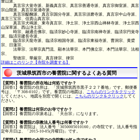
豊山派、
真言宗大覚寺派、新義真言宗、真言宗善通寺派、真言宗御室派、真言
宗山階派、真言宗泉涌寺派、
真言宗醍醐派、真言宗国分寺派、真言宗須磨寺派、真言宗中山寺派、
真言三宝宗、信貴山真言宗、
真言宗犬鳴派、東寺真言宗、浄土宗、浄土宗西山禅林寺派、浄土宗西
山深草派、西山浄土宗、
時宗、融通念佛宗、臨済宗妙心寺派、臨済宗南禅寺派、臨済宗円覚寺
派、臨済宗建長寺派、
臨済宗天龍寺派、臨済宗相国寺派、臨済宗東福寺派、曹洞宗、黄檗
宗、日蓮宗、
法華宗、法華宗真門流、顯本法華宗、本門佛立宗、本門法華宗、法相
宗、
聖徳宗、華厳宗、真言律宗、律宗
詳細はこのリンク【寺院を調査する】
茨城県筑西市の養雲院に関するよくある質問
【質問1】養雲院の所在地は何処ですか？
【回答1】養雲院の住所は、「茨城県筑西市黒子２２７番地」です。郵便番
号は、「〒308-0102」です。養雲院の地図は、
こちらのリンクをクリック
してください。 地図を別窓で開くには、
こちらのリンクをクリック
してく
ださい。
【質問2】養雲院は何宗のお寺ですか？
【回答2】養雲院の宗派名は、「天台宗」になります。
【質問3】養雲院の宗教法人番号は何番ですか？
【回答3】養雲院は、法人番号「3050005010160」の寺院です。法人番号指
定年月日は、「2015-10-05(月曜日)」です。
【質問4】養雲院の全国での寺院数は何ヶ寺ですか？