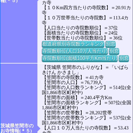
報(＊５)
カ寺
【１０Km四方当たりの寺院数】＝20.91カ
寺
【１０万世帯当たりの寺院数】＝113.4カ
寺
【人口当たりの寺院数順位】＝37位
【面積当たりの寺院数順位】＝24位
【世帯数当たりの寺院数順位】＝36位
都道府県別寺院数ランキング
別窓
寺院数順位(人口10万人当たり)
別窓
寺院数順位(面積100平方Km当たり)
別窓
【茨城県 笠間市のふりがな】＝「いばら
きけん かさまし」
【笠間市の寺院数】＝41カ寺
【笠間市の人口】＝76,739人
【笠間市の人口数ランキング】＝514位(全
国1,866市区町村中)
【笠間市の面積】＝240.4平方Km
【笠間市の面積ランキング】＝507位(全国
1,866市区町村中)
【笠間市の世帯数】＝28,202世帯
【笠間市の世帯数ランキング】＝537位(全
国1,866市区町村中)
茨城県笠間市の
【人口１０万人当たりの寺院数】＝53.43
お寺情報(＊５)
カ寺