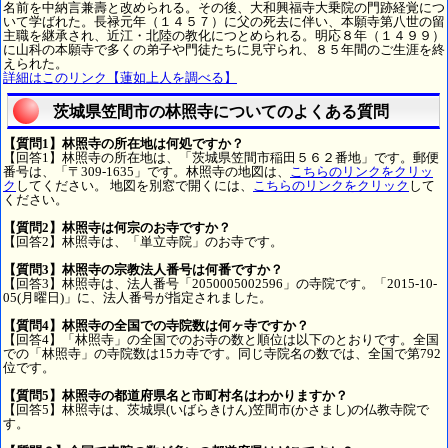
名前を中納言兼壽と改められる。その後、大和興福寺大乗院の門跡経覚につ
いて学ばれた。長禄元年（１４５７）に父の死去に伴い、本願寺第八世の留
主職を継承され、近江・北陸の教化につとめられる。明応８年（１４９９）
に山科の本願寺で多くの弟子や門徒たちに見守られ、８５年間のご生涯を終
えられた。
詳細はこのリンク【蓮如上人を調べる】
茨城県笠間市の林照寺についてのよくある質問
【質問1】林照寺の所在地は何処ですか？
【回答1】林照寺の所在地は、「茨城県笠間市稲田５６２番地」です。郵便
番号は、「〒309-1635」です。林照寺の地図は、
こちらのリンクをクリッ
ク
してください。 地図を別窓で開くには、
こちらのリンクをクリック
して
ください。
【質問2】林照寺は何宗のお寺ですか？
【回答2】林照寺は、「単立寺院」のお寺です。
【質問3】林照寺の宗教法人番号は何番ですか？
【回答3】林照寺は、法人番号「2050005002596」の寺院です。「2015-10-
05(月曜日)」に、法人番号が指定されました。
【質問4】林照寺の全国での寺院数は何ヶ寺ですか？
【回答4】「林照寺」の全国でのお寺の数と順位は以下のとおりです。全国
での「林照寺」の寺院数は15カ寺です。同じ寺院名の数では、全国で第792
位です。
【質問5】林照寺の都道府県名と市町村名はわかりますか？
【回答5】林照寺は、茨城県(いばらきけん)笠間市(かさまし)の仏教寺院で
す。