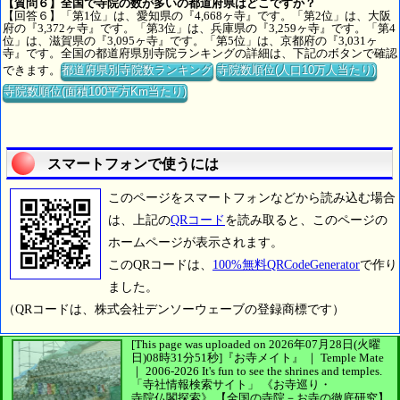
【質問６】全国で寺院の数が多いの都道府県はどこですか？
【回答６】「第1位」は、愛知県の『4,668ヶ寺』です。「第2位」は、大阪
府の『3,372ヶ寺』です。「第3位」は、兵庫県の『3,259ヶ寺』です。「第4
位」は、滋賀県の『3,095ヶ寺』です。「第5位」は、京都府の『3,031ヶ
寺』です。全国の都道府県別寺院ランキングの詳細は、下記のボタンで確認
できます。
都道府県別寺院数ランキング
寺院数順位(人口10万人当たり)
寺院数順位(面積100平方Km当たり)
スマートフォンで使うには
このページをスマートフォンなどから読み込む場合
は、上記の
QRコード
を読み取ると、このページの
ホームページが表示されます。
このQRコードは、
100%無料QRCodeGenerator
で作り
ました。
（QRコードは、株式会社デンソーウェーブの登録商標です）
[This page was uploaded on 2026年07月28日(火曜
日)08時31分51秒]
『お寺メイト』 ｜ Temple Mate
｜
2006-2026
It's fun to see
the shrines and temples.
「寺社情報検索サイト」
《お寺巡り・
寺院仏閣探索》
【全国の寺院－お寺の徹底研究】