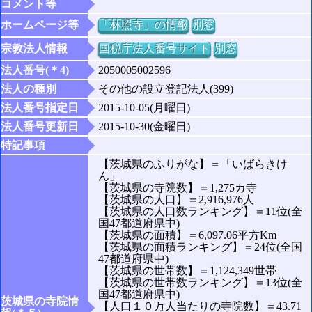
コメント等
ホームページ等
「林照寺」の情報
別窓
宗教法人情報
国税庁法人番号サイト
別窓
法人番号(＊4)
2050005002596
法人の種別
その他の設立登記法人(399)
法人番号指定日
2015-10-05(月曜日)
法人番号更新日
2015-10-30(金曜日)
特記事項
【茨城県のふりがな】＝「いばらきけ
ん」
【茨城県の寺院数】＝1,275カ寺
【茨城県の人口】＝2,916,976人
【茨城県の人口数ランキング】＝11位(全
国47都道府県中)
【茨城県の面積】＝6,097.06平方Km
【茨城県の面積ランキング】＝24位(全国
47都道府県中)
【茨城県の世帯数】＝1,124,349世帯
【茨城県の世帯数ランキング】＝13位(全
国47都道府県中)
茨城県の寺院情
【人口１０万人当たりの寺院数】＝43.71