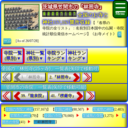
茨城県笠間市の『林照寺』
全国のお寺と
神社157,167箇所収録
【『各県の
寺院の全リスト』：名前別日本国中の仏閣・寺院
統計順位発信ホームページ】《お寺メイト》
ホ
ーム
[As of 26/07/28]
寺院一覧
神社一覧
寺院ラン
神社ラン
(県別)▼
(県別)▼
キング▼
キング▼
全国の「林照寺(15ヶ寺)」一覧表(矢印で移動可)
1.『林照寺』
2.『林照寺』
「笠間市の寺院」一覧表(矢印で移動可能)
39.『龍泉院』
41.『楞厳寺』
【
全国の寺院と神社
(157,167)】 【
全国の神社
(80,507)
茨城県の神社
(2,483)
笠間市の神社
(79)】 【
全国の寺院
(76,660)
茨城県の寺院
(1,275)
笠
間市の寺院
(41)
「40.林照寺」
】