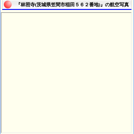
『林照寺(茨城県笠間市稲田５６２番地)』の航空写真