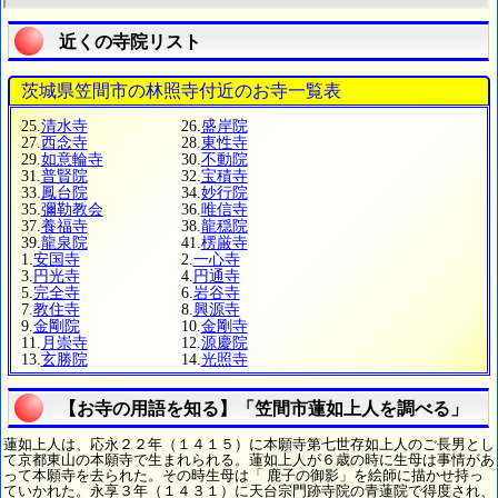
近くの寺院リスト
茨城県笠間市の林照寺付近のお寺一覧表
25.
清水寺
26.
盛岸院
27.
西念寺
28.
東性寺
29.
如意輪寺
30.
不動院
31.
普賢院
32.
宝積寺
33.
鳳台院
34.
妙行院
35.
彌勒教会
36.
唯信寺
37.
養福寺
38.
龍穏院
39.
龍泉院
41.
楞厳寺
1.
安国寺
2.
一心寺
3.
円光寺
4.
円通寺
5.
完全寺
6.
岩谷寺
7.
教住寺
8.
興源寺
9.
金剛院
10.
金剛寺
11.
月崇寺
12.
源慶院
13.
玄勝院
14.
光照寺
【お寺の用語を知る】「笠間市蓮如上人を調べる」
蓮如上人は、応永２２年（１４１５）に本願寺第七世存如上人のご長男とし
て京都東山の本願寺で生まれられる。蓮如上人が６歳の時に生母は事情があ
って本願寺を去られた。その時生母は「 鹿子の御影」を絵師に描かせ持っ
ていかれた。永享３年（１４３１）に天台宗門跡寺院の青蓮院で得度され、