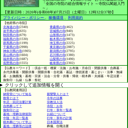
「全国の寺院の総合情報サイト ～寺院仏閣超入門
～」
【更新日時：2026年(令和08年)07月25日（土曜日）12時32分37秒】
プライバシー・ポリシー
、
稼働環境
、
利用規約
【他府県の寺院】
北海道の寺
(2340)
青森県の寺
(462)
岩手県の寺
(635)
宮城県の寺
(940)
秋田県の寺
(679)
山形県の寺
(1473)
福島県の寺
(1530)
栃木県の寺
(983)
群馬県の寺
(1199)
埼玉県の寺
(2225)
千葉県の寺
(2998)
東京都の寺
(2887)
神奈川県の寺
(1905)
新潟県の寺
(2795)
富山県の寺
(1604)
石川県の寺
(1380)
福井県の寺
(1687)
山梨県の寺
(1490)
長野県の寺
(1555)
岐阜県の寺
(2302)
【仏教キーワード】：倶会一処・檀家・法施・お布施・月命日・閉眼供養・合葬墓・
永代供養墓・開眼供養・開眼供養・合祀墓・墓誌・僧侶派遣・墓じまい・法事・無縁
墓・お施餓鬼・墓相・宗派・法会・分骨・供養・帰依・樹木葬・夫婦墓・年忌法要・
御朱印・仏縁・仏事・祭祀
クリックして追加情報を開く
【仏教関連用語】
納骨堂について知る
親鸞聖人とは？
散骨とは？
今年の法事
年忌・回忌法要計算
宗教法人法
自然葬って？
寺院・お寺
御朱印とは
行年・享年一覧表
墓地・埋葬法律規則
お経について
中陰・年忌一覧表
行年・享年の計算
樹木葬について学ぶ
日本国憲法
墓地・埋葬等の法律
葬儀、住職法要