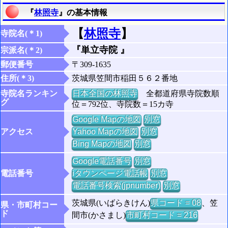
『
林照寺
』の基本情報
【
林照寺
】
寺院名(＊1)
『単立寺院 』
宗派名(＊2)
郵便番号
〒309-1635
住所(＊3)
茨城県笠間市稲田５６２番地
寺院名ランキン
日本全国の林照寺
全都道府県寺院数順
グ
位＝792位、寺院数＝15カ寺
Google Mapの地図
別窓
アクセス
Yahoo Mapの地図
別窓
Bing Mapの地図
別窓
Google電話番号
別窓
電話番号
iタウンページ電話帳
別窓
電話番号検索(jpnumber)
別窓
茨城県(いばらきけん)
県コード = 08
、笠
県・市町村コー
ド
間市(かさまし)
市町村コード = 216