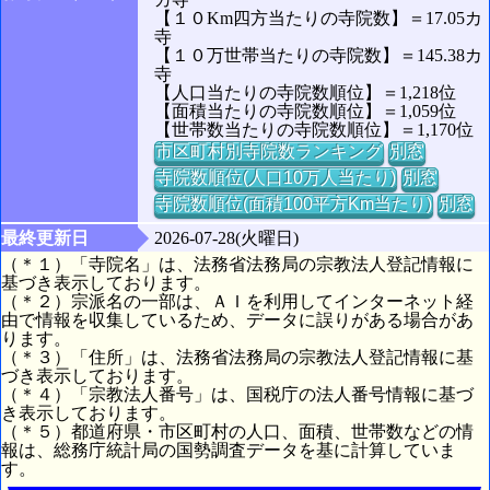
【１０Km四方当たりの寺院数】＝17.05カ
寺
【１０万世帯当たりの寺院数】＝145.38カ
寺
【人口当たりの寺院数順位】＝1,218位
【面積当たりの寺院数順位】＝1,059位
【世帯数当たりの寺院数順位】＝1,170位
市区町村別寺院数ランキング
別窓
寺院数順位(人口10万人当たり)
別窓
寺院数順位(面積100平方Km当たり)
別窓
最終更新日
2026-07-28(火曜日)
（＊１）「寺院名」は、法務省法務局の宗教法人登記情報に
基づき表示しております。
（＊２）宗派名の一部は、ＡＩを利用してインターネット経
由で情報を収集しているため、データに誤りがある場合があ
ります。
（＊３）「住所」は、法務省法務局の宗教法人登記情報に基
づき表示しております。
（＊４）「宗教法人番号」は、国税庁の法人番号情報に基づ
き表示しております。
（＊５）都道府県・市区町村の人口、面積、世帯数などの情
報は、総務庁統計局の国勢調査データを基に計算していま
す。