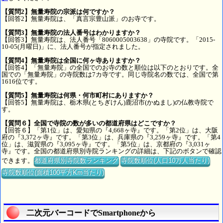
【質問2】無量寿院の宗派は何ですか？
【回答2】無量寿院は、「真言宗豊山派」のお寺です。
【質問3】無量寿院の法人番号はわかりますか？
【回答3】無量寿院は、法人番号「8060005003638」の寺院です。「2015-
10-05(月曜日)」に、法人番号が指定されました。
【質問4】無量寿院は全国に何ヶ寺ありますか？
【回答4】「無量寿院」の全国でのお寺の数と順位は以下のとおりです。全
国での「無量寿院」の寺院数は7カ寺です。同じ寺院名の数では、全国で第
1616位です。
【質問5】無量寿院は何県・何市町村にありますか？
【回答5】無量寿院は、栃木県(とちぎけん)鹿沼市(かぬまし)の仏教寺院で
す。
【質問６】全国で寺院の数が多いの都道府県はどこですか？
【回答６】「第1位」は、愛知県の『4,668ヶ寺』です。「第2位」は、大阪
府の『3,372ヶ寺』です。「第3位」は、兵庫県の『3,259ヶ寺』です。「第4
位」は、滋賀県の『3,095ヶ寺』です。「第5位」は、京都府の『3,031ヶ
寺』です。全国の都道府県別寺院ランキングの詳細は、下記のボタンで確認
できます。
都道府県別寺院数ランキング
寺院数順位(人口10万人当たり)
寺院数順位(面積100平方Km当たり)
二次元バーコードでSmartphoneから