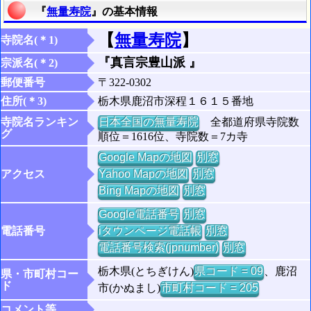
『
無量寿院
』の基本情報
【
無量寿院
】
寺院名(＊1)
『真言宗豊山派 』
宗派名(＊2)
郵便番号
〒322-0302
住所(＊3)
栃木県鹿沼市深程１６１５番地
寺院名ランキン
日本全国の無量寿院
全都道府県寺院数
グ
順位＝1616位、寺院数＝7カ寺
Google Mapの地図
別窓
アクセス
Yahoo Mapの地図
別窓
Bing Mapの地図
別窓
Google電話番号
別窓
電話番号
iタウンページ電話帳
別窓
電話番号検索(jpnumber)
別窓
栃木県(とちぎけん)
県コード = 09
、鹿沼
県・市町村コー
ド
市(かぬまし)
市町村コード = 205
コメント等