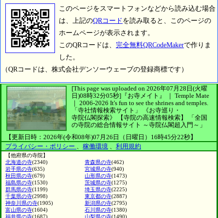
このページをスマートフォンなどから読み込む場合
は、上記の
QRコード
を読み取ると、このページの
ホームページが表示されます。
このQRコードは、
完全無料QRCodeMaker
で作りま
した。
（QRコードは、株式会社デンソーウェーブの登録商標です）
[This page was uploaded on 2026年07月28日(火曜
日)08時32分05秒]
『お寺メイト』 ｜ Temple Mate
｜
2006-2026
It's fun to see
the shrines and temples.
「寺社情報検索サイト」
《お寺巡り・
寺院仏閣探索》
【寺院の高速情報検索】
「全国
の寺院の総合情報サイト ～寺院仏閣超入門～」
【更新日時：2026年(令和08年)07月26日（日曜日）16時45分22秒】
プライバシー・ポリシー
、
稼働環境
、
利用規約
【他府県の寺院】
北海道の寺
(2340)
青森県の寺
(462)
岩手県の寺
(635)
宮城県の寺
(940)
秋田県の寺
(679)
山形県の寺
(1473)
福島県の寺
(1530)
茨城県の寺
(1275)
群馬県の寺
(1199)
埼玉県の寺
(2225)
千葉県の寺
(2998)
東京都の寺
(2887)
神奈川県の寺
(1905)
新潟県の寺
(2795)
富山県の寺
(1604)
石川県の寺
(1380)
福井県の寺
(1687)
山梨県の寺
(1490)