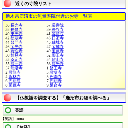
近くの寺院リスト
栃木県鹿沼市の無量寿院付近のお寺一覧表
36.
長光寺
37.
長壽院
38.
長昌寺
39.
長谷寺
40.
東光寺
41.
等持院
42.
徳蔵寺
43.
日迢寺
44.
普門寺
45.
佛城寺
46.
宝光寺
47.
宝城寺
48.
寳性寺
49.
宝藏寺
50.
妙見寺
52.
薬王寺
53.
薬定寺
54.
雄山寺
55.
龍元寺
56.
龍光寺
57.
龍蟠寺
1.
醫王寺
2.
雲龍寺
3.
雲叟寺
4.
永林寺
5.
円満寺
6.
円明院
7.
円明寺
8.
延藏寺
9.
延命寺
【仏教語を調査する】「鹿沼市お経を調べる」
英語
【英語】 sutra
【お経】