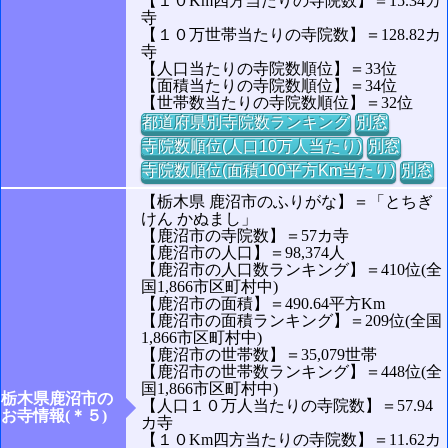
【１０Km四方当たりの寺院数】＝15.34カ
寺
【１０万世帯当たりの寺院数】＝128.82カ
寺
【人口当たりの寺院数順位】＝33位
【面積当たりの寺院数順位】＝34位
【世帯数当たりの寺院数順位】＝32位
都道府県別寺院数ランキング
別窓
寺院数順位(人口10万人当たり)
別窓
寺院数順位(面積100平方Km当たり)
別窓
【栃木県 鹿沼市のふりがな】＝「とちぎ
けん かぬまし」
【鹿沼市の寺院数】＝57カ寺
【鹿沼市の人口】＝98,374人
【鹿沼市の人口数ランキング】＝410位(全
国1,866市区町村中)
【鹿沼市の面積】＝490.64平方Km
【鹿沼市の面積ランキング】＝209位(全国
1,866市区町村中)
【鹿沼市の世帯数】＝35,079世帯
【鹿沼市の世帯数ランキング】＝448位(全
国1,866市区町村中)
栃木県鹿沼市の
【人口１０万人当たりの寺院数】＝57.94
お寺情報(＊５)
カ寺
【１０Km四方当たりの寺院数】＝11.62カ