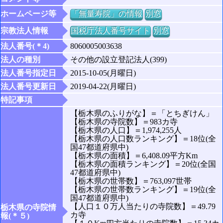
ホームページ等
「無量寿院」の情報
別窓
宗教法人情報
国税庁法人番号サイト
別窓
法人番号(＊4)
8060005003638
法人の種別
その他の設立登記法人(399)
法人番号指定日
2015-10-05(月曜日)
法人番号更新日
2019-04-22(月曜日)
特記事項
【栃木県のふりがな】＝「とちぎけん」
【栃木県の寺院数】＝983カ寺
【栃木県の人口】＝1,974,255人
【栃木県の人口数ランキング】＝18位(全
国47都道府県中)
【栃木県の面積】＝6,408.09平方Km
【栃木県の面積ランキング】＝20位(全国
47都道府県中)
【栃木県の世帯数】＝763,097世帯
【栃木県の世帯数ランキング】＝19位(全
国47都道府県中)
【人口１０万人当たりの寺院数】＝49.79
栃木県の寺院情
カ寺
報(＊５)