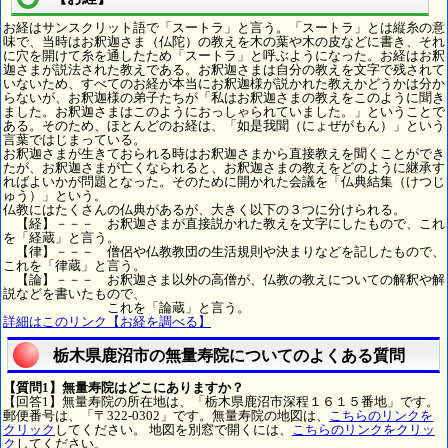
お経はサンスクリット語で「スートラ」と言う。「スートラ」とは縦糸の意
味で、当時はお釈迦さま（仏陀）の教えを木の葉や木の皮などに書き、それ
に穴を開けて糸を通したため「スートラ」と呼ぶようになった。お経はお釈
迦さまが説法された教えである。お釈迦さまは自分の教えを文字で残されて
いないため、すべてのお経が本当にお釈迦様が説かれた教えかどうかは分か
らないが、お釈迦様の弟子たちが「私はお釈迦さまの教えをこのように聞き
ました。お釈迦さまはこのようにおっしゃられていました。」ということで
ある。そのため、ほとんどのお経は、「如是我聞（にょぜがもん）」という
言葉ではじまっている。
お釈迦さまが生きておられる時はお釈迦さまから直接教えを聞くことができ
たが、お釈迦さまが亡くなられると、お釈迦さまの教えをどのように継承す
ればよいかが問題となった。そのために開かれた会議を「仏典結集（けつじ
ゅう）」という。
仏教にはたくさんの仏典があるが、大きく以下の３つに分けられる。
【経】－－－ お釈迦さまが直接説かれた教えを文字にしたもので、これ
を「経蔵」と言う。
【律】－－－ 僧侶や仏教教団の生活規則や決まりなどを記したもので、
これを「律蔵」と言う。
【論】－－－ お釈迦さま以外の高僧が、仏教の教えについての解釈や解
説などを書いたもので、
これを「論蔵」と言う。
詳細はこのリンク【お経を調べる】
栃木県鹿沼市の無量寿院についてのよくある質問
【質問1】無量寿院はどこにありますか？
【回答1】無量寿院の所在地は、「栃木県鹿沼市深程１６１５番地」です。
郵便番号は、「〒322-0302」です。無量寿院の地図は、
こちらのリンクを
クリック
してください。 地図を別窓で開くには、
こちらのリンクをクリッ
ク
してください。