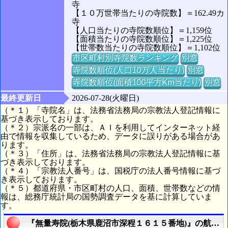
寺
【１０万世帯当たりの寺院数】＝162.49カ
寺
【人口当たりの寺院数順位】＝1,159位
【面積当たりの寺院数順位】＝1,225位
【世帯数当たりの寺院数順位】＝1,102位
市区町村別寺院数ランキング
別窓
寺院数順位(人口10万人当たり)
別窓
寺院数順位(面積100平方Km当たり)
別窓
最終更新日
2026-07-28(火曜日)
（＊１）「寺院名」は、法務省法務局の宗教法人登記情報に
基づき表示しております。
（＊２）宗派名の一部は、ＡＩを利用してインターネット経
由で情報を収集しているため、データに誤りがある場合があ
ります。
（＊３）「住所」は、法務省法務局の宗教法人登記情報に基
づき表示しております。
（＊４）「宗教法人番号」は、国税庁の法人番号情報に基づ
き表示しております。
（＊５）都道府県・市区町村の人口、面積、世帯数などの情
報は、総務庁統計局の国勢調査データを基に計算していま
す。
『無量寿院(栃木県鹿沼市深程１６１５番地)』の航空写