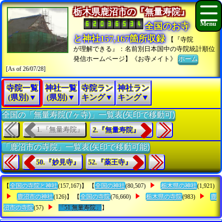
栃木県鹿沼市の『無量寿院』
全国のお寺
と神社157,167箇所収録
【『寺院
が理解できる』：名前別日本国中の寺院統計順位
発信ホームページ】《お寺メイト》
ホーム
[As of 26/07/28]
寺院一覧
神社一覧
寺院ラン
神社ラン
(県別)▼
(県別)▼
キング▼
キング▼
全国の「無量寿院(7ヶ寺)」一覧表(矢印で移動可)
1.『無量寿院』
2.『無量寿院』
「鹿沼市の寺院」一覧表(矢印で移動可能)
50.『妙見寺』
52.『薬王寺』
【
全国の寺院と神社
(157,167)】 【
全国の神社
(80,507)
栃木県の神社
(1,921)
鹿沼市の神社
(126)】 【
全国の寺院
(76,660)
栃木県の寺院
(983)
鹿
沼市の寺院
(57)
「51.無量寿院」
】