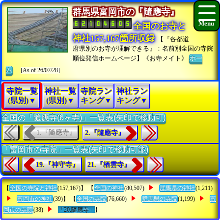
群馬県富岡市の『隨應寺』
全国のお寺と
神社157,167箇所収録
【『各都道
府県別のお寺が理解できる』：名前別全国の寺院
順位発信ホームページ】《お寺メイト》
ホー
ム
[As of 26/07/28]
寺院一覧
神社一覧
寺院ラン
神社ラン
(県別)▼
(県別)▼
キング▼
キング▼
全国の「隨應寺(6ヶ寺)」一覧表(矢印で移動可)
1.『隨應寺』
2.『隨應寺』
「富岡市の寺院」一覧表(矢印で移動可能)
19.『神守寺』
21.『栖雲寺』
【
全国の寺院と神社
(157,167)】 【
全国の神社
(80,507)
群馬県の神社
(1,211)
富岡市の神社
(39)】 【
全国の寺院
(76,660)
群馬県の寺院
(1,199)
富
岡市の寺院
(38)
「20.隨應寺」
】