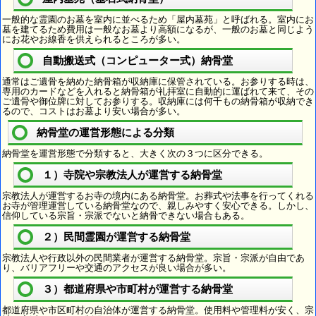
一般的な霊園のお墓を室内に並べるため「屋内墓苑」と呼ばれる。室内にお
墓を建てるため費用は一般なお墓より高額になるが、一般のお墓と同じよう
にお花やお線香を供えられるところが多い。
自動搬送式（コンピューター式）納骨堂
通常はご遺骨を納めた納骨箱が収納庫に保管されている。お参りする時は、
専用のカードなどを入れると納骨箱が礼拝室に自動的に運ばれて来て、その
ご遺骨や御位牌に対してお参りする。収納庫には何千もの納骨箱が収納でき
るので、コストはお墓より安い場合が多い。
納骨堂の運営形態による分類
納骨堂を運営形態で分類すると、大きく次の３つに区分できる。
１）寺院や宗教法人が運営する納骨堂
宗教法人が運営するお寺の境内にある納骨堂。お葬式や法事を行ってくれる
お寺が管理運営している納骨堂なので、親しみやすく安心できる。しかし、
信仰している宗旨・宗派でないと納骨できない場合もある。
２）民間霊園が運営する納骨堂
宗教法人や行政以外の民間業者が運営する納骨堂。宗旨・宗派が自由であ
り、バリアフリーや交通のアクセスが良い場合が多い。
３）都道府県や市町村が運営する納骨堂
都道府県や市区町村の自治体が運営する納骨堂。使用料や管理料が安く、宗