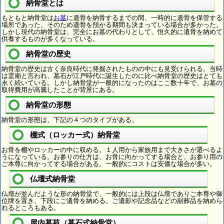
納骨堂とは
もともと納骨堂は
お墓
に遺骨を納骨するまでの間、一時的に遺骨を保管する
場所であった。そのため遺骨を預かる期間も決まっている場合が多かった。
しかし現代の納骨堂は、完全にお墓の代わりとして、恒久的に遺骨を納めて
供養するものが多くなっている。
納骨堂の歴史
納骨堂の歴史は古く奈良時代に発掘されたものの中にも見受けられる。当時
は霊廟と言われ、墓石が江戸時代に誕生したのに比べ納骨堂の歴史はとても
永く続いている。しかし納骨堂が一般的になったのはここ数十年で、お墓の
取得費用が高騰したことが背景にある。
納骨堂の形態
納骨堂の形態は、下記の４つのタイプがある。
棚式（ロッカー式）納骨堂
お骨を棚やロッカーの中に収める。１人用から家族用まで大きさが選べるよ
うになっている。お参りの仕方は、お骨に向かってする場合と、お参り用の
ご本尊に向かってする場合がある。一般的にコストは安価な場合が多い。
仏壇式納骨堂
仏壇が並んだような形の納骨堂で、一般的には上段は仏壇でありご本尊や御
位牌を置き、下段にご遺骨を納める。ご遺影や記念品などの副葬品を納めら
れるところもある。
屋内墓苑（墓石式納骨堂）