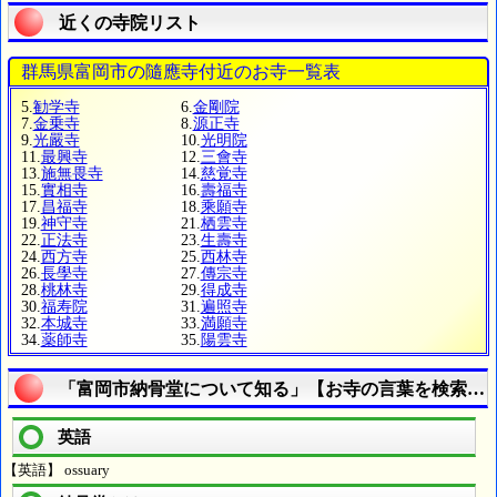
近くの寺院リスト
群馬県富岡市の隨應寺付近のお寺一覧表
5.
勧学寺
6.
金剛院
7.
金乗寺
8.
源正寺
9.
光嚴寺
10.
光明院
11.
最興寺
12.
三會寺
13.
施無畏寺
14.
慈覚寺
15.
實相寺
16.
壽福寺
17.
昌福寺
18.
乘願寺
19.
神守寺
21.
栖雲寺
22.
正法寺
23.
生壽寺
24.
西方寺
25.
西林寺
26.
長學寺
27.
傳宗寺
28.
桃林寺
29.
得成寺
30.
福寿院
31.
遍照寺
32.
本城寺
33.
満願寺
34.
薬師寺
35.
陽雲寺
「富岡市納骨堂について知る」【お寺の言葉を検索す
英語
【英語】 ossuary