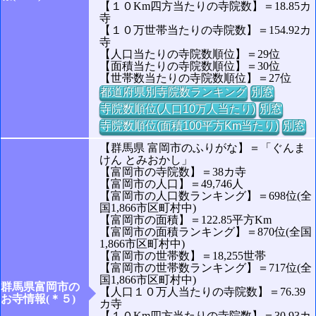
【１０Km四方当たりの寺院数】＝18.85カ
寺
【１０万世帯当たりの寺院数】＝154.92カ
寺
【人口当たりの寺院数順位】＝29位
【面積当たりの寺院数順位】＝30位
【世帯数当たりの寺院数順位】＝27位
都道府県別寺院数ランキング
別窓
寺院数順位(人口10万人当たり)
別窓
寺院数順位(面積100平方Km当たり)
別窓
【群馬県 富岡市のふりがな】＝「ぐんま
けん とみおかし」
【富岡市の寺院数】＝38カ寺
【富岡市の人口】＝49,746人
【富岡市の人口数ランキング】＝698位(全
国1,866市区町村中)
【富岡市の面積】＝122.85平方Km
【富岡市の面積ランキング】＝870位(全国
1,866市区町村中)
【富岡市の世帯数】＝18,255世帯
【富岡市の世帯数ランキング】＝717位(全
国1,866市区町村中)
群馬県富岡市の
【人口１０万人当たりの寺院数】＝76.39
お寺情報(＊５)
カ寺
【１０Km四方当たりの寺院数】＝30.93カ