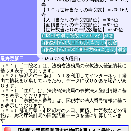
寺
【１０万世帯当たりの寺院数】＝208.16カ
寺
【人口当たりの寺院数順位】＝986位
【面積当たりの寺院数順位】＝829位
【世帯数当たりの寺院数順位】＝943位
市区町村別寺院数ランキング
別窓
寺院数順位(人口10万人当たり)
別窓
寺院数順位(面積100平方Km当たり)
別窓
最終更新日
2026-07-28(火曜日)
（＊１）「寺院名」は、法務省法務局の宗教法人登記情報に
基づき表示しております。
（＊２）宗派名の一部は、ＡＩを利用してインターネット経
由で情報を収集しているため、データに誤りがある場合があ
ります。
（＊３）「住所」は、法務省法務局の宗教法人登記情報に基
づき表示しております。
（＊４）「宗教法人番号」は、国税庁の法人番号情報に基づ
き表示しております。
（＊５）都道府県・市区町村の人口、面積、世帯数などの情
報は、総務庁統計局の国勢調査データを基に計算していま
す。
『隨應寺(群馬県富岡市妙義町諸戸１４７番地)』の航