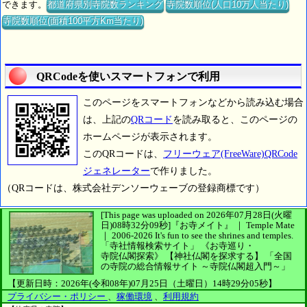
できます。
都道府県別寺院数ランキング
寺院数順位(人口10万人当たり)
寺院数順位(面積100平方Km当たり)
QRCodeを使いスマートフォンで利用
このページをスマートフォンなどから読み込む場合
は、上記の
QRコード
を読み取ると、このページの
ホームページが表示されます。
このQRコードは、
フリーウェア(FreeWare)QRCode
ジェネレーター
で作りました。
（QRコードは、株式会社デンソーウェーブの登録商標です）
[This page was uploaded on 2026年07月28日(火曜
日)08時32分09秒]
『お寺メイト』 ｜ Temple Mate
｜
2006-2026
It's fun to see
the shrines and temples.
「寺社情報検索サイト」
《お寺巡り・
寺院仏閣探索》
【神社仏閣を探求する】
「全国
の寺院の総合情報サイト ～寺院仏閣超入門～」
【更新日時：2026年(令和08年)07月25日（土曜日）14時29分05秒】
プライバシー・ポリシー
、
稼働環境
、
利用規約