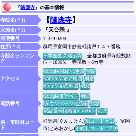
『
隨應寺
』の基本情報
【
隨應寺
】
寺院名(＊1)
『天台宗 』
宗派名(＊2)
郵便番号
〒379-0209
住所(＊3)
群馬県富岡市妙義町諸戸１４７番地
寺院名ランキン
日本全国の隨應寺
全都道府県寺院数順
グ
位＝1830位、寺院数＝6カ寺
Google Mapの地図
別窓
アクセス
Yahoo Mapの地図
別窓
Bing Mapの地図
別窓
Google電話番号
別窓
電話番号
iタウンページ電話帳
別窓
電話番号検索(jpnumber)
別窓
群馬県(ぐんまけん)
県コード = 10
、富岡
県・市町村コー
ド
市(とみおかし)
市町村コード = 210