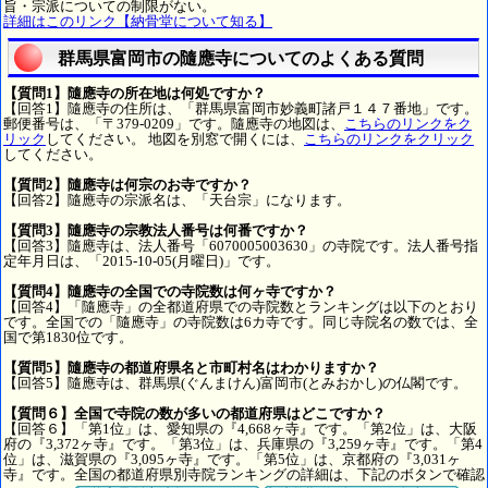
旨・宗派についての制限がない。
詳細はこのリンク【納骨堂について知る】
群馬県富岡市の隨應寺についてのよくある質問
【質問1】隨應寺の所在地は何処ですか？
【回答1】隨應寺の住所は、「群馬県富岡市妙義町諸戸１４７番地」です。
郵便番号は、「〒379-0209」です。隨應寺の地図は、
こちらのリンクをク
リック
してください。 地図を別窓で開くには、
こちらのリンクをクリック
してください。
【質問2】隨應寺は何宗のお寺ですか？
【回答2】隨應寺の宗派名は、「天台宗」になります。
【質問3】隨應寺の宗教法人番号は何番ですか？
【回答3】隨應寺は、法人番号「6070005003630」の寺院です。法人番号指
定年月日は、「2015-10-05(月曜日)」です。
【質問4】隨應寺の全国での寺院数は何ヶ寺ですか？
【回答4】「隨應寺」の全都道府県での寺院数とランキングは以下のとおり
です。全国での「隨應寺」の寺院数は6カ寺です。同じ寺院名の数では、全
国で第1830位です。
【質問5】隨應寺の都道府県名と市町村名はわかりますか？
【回答5】隨應寺は、群馬県(ぐんまけん)富岡市(とみおかし)の仏閣です。
【質問６】全国で寺院の数が多いの都道府県はどこですか？
【回答６】「第1位」は、愛知県の『4,668ヶ寺』です。「第2位」は、大阪
府の『3,372ヶ寺』です。「第3位」は、兵庫県の『3,259ヶ寺』です。「第4
位」は、滋賀県の『3,095ヶ寺』です。「第5位」は、京都府の『3,031ヶ
寺』です。全国の都道府県別寺院ランキングの詳細は、下記のボタンで確認