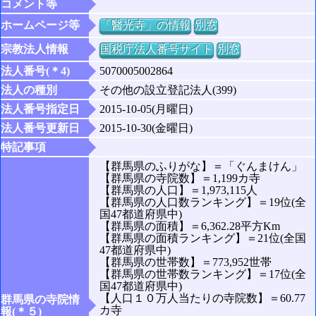
コメント等
ホームページ等
「醫光寺」の情報
別窓
宗教法人情報
国税庁法人番号サイト
別窓
法人番号(＊4)
5070005002864
法人の種別
その他の設立登記法人(399)
法人番号指定日
2015-10-05(月曜日)
法人番号更新日
2015-10-30(金曜日)
特記事項
【群馬県のふりがな】＝「ぐんまけん」
【群馬県の寺院数】＝1,199カ寺
【群馬県の人口】＝1,973,115人
【群馬県の人口数ランキング】＝19位(全
国47都道府県中)
【群馬県の面積】＝6,362.28平方Km
【群馬県の面積ランキング】＝21位(全国
47都道府県中)
【群馬県の世帯数】＝773,952世帯
【群馬県の世帯数ランキング】＝17位(全
国47都道府県中)
【人口１０万人当たりの寺院数】＝60.77
群馬県の寺院情
カ寺
報(＊５)