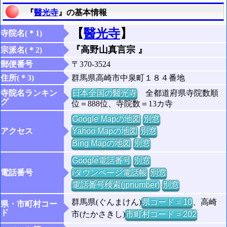
『
醫光寺
』の基本情報
【
醫光寺
】
寺院名(＊1)
『高野山真言宗 』
宗派名(＊2)
郵便番号
〒370-3524
住所(＊3)
群馬県高崎市中泉町１８４番地
寺院名ランキン
日本全国の醫光寺
全都道府県寺院数順
グ
位＝888位、寺院数＝13カ寺
Google Mapの地図
別窓
アクセス
Yahoo Mapの地図
別窓
Bing Mapの地図
別窓
Google電話番号
別窓
電話番号
iタウンページ電話帳
別窓
電話番号検索(jpnumber)
別窓
群馬県(ぐんまけん)
県コード = 10
、高崎
県・市町村コー
ド
市(たかさきし)
市町村コード = 202