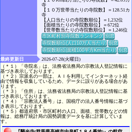
寺
【１０万世帯当たりの寺院数】＝128.51カ
寺
【人口当たりの寺院数順位】＝1,232位
【面積当たりの寺院数順位】＝672位
【世帯数当たりの寺院数順位】＝1,246位
市区町村別寺院数ランキング
別窓
寺院数順位(人口10万人当たり)
別窓
寺院数順位(面積100平方Km当たり)
別窓
最終更新日
2026-07-28(火曜日)
（＊１）「寺院名」は、法務省法務局の宗教法人登記情報に
基づき表示しております。
（＊２）宗派名の一部は、ＡＩを利用してインターネット経
由で情報を収集しているため、データに誤りがある場合があ
ります。
（＊３）「住所」は、法務省法務局の宗教法人登記情報に基
づき表示しております。
（＊４）「宗教法人番号」は、国税庁の法人番号情報に基づ
き表示しております。
（＊５）都道府県・市区町村の人口、面積、世帯数などの情
報は、総務庁統計局の国勢調査データを基に計算していま
す。
『醫光寺(群馬県高崎市中泉町１８４番地)』の航空写真