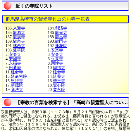
近くの寺院リスト
群馬県高崎市の醫光寺付近のお寺一覧表
183.
来迎寺
184.
利済寺
185.
龍源寺
186.
龍光寺
187.
龍廣寺
188.
龍昌寺
189.
龍泉寺
190.
龍門寺
191.
林西寺
192.
蓮花院
193.
蓮華院
1.
安楽寺
2.
安楽寺
3.
安楽寺
4.
安國寺
6.
永泉寺
7.
永福寺
8.
圓性寺
9.
円通庵
10.
圓福寺
11.
延命寺
12.
延命寺
13.
延命密院
14.
延養寺
15.
恩行寺
16.
華王寺
17.
華蔵院
18.
覺心院
19.
覚法寺
20.
寛永院
【宗教の言葉を検索する】「高崎市親鸞聖人について
宗祖親鸞聖人は、承安３年（１１７３年）５月２１日(旧暦の４月１日)に京
都の日野でご誕生になられる。お父さま（藤原有範と言われる）が親鸞聖人
が４歳の時に、お母さま（吉光御前と言われる）が８歳の時にご逝去され
る。治承５年（１１８１年）親鸞聖人が９歳の時に、慈円の下で出家得度さ
れ、比叡山天台宗の僧となられる。建仁元年（１２０１年）の春頃、親鸞聖