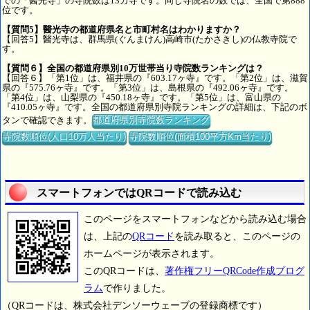
での「醫光寺」の寺院数は13カ寺です。同じ寺院名の数では、全国で第888
位です。
【質問5】醫光寺の都道府県名と市町村名はわかりますか？
【回答5】醫光寺は、群馬県(ぐんまけん)高崎市(たかさきし)の仏教寺院で
す。
【質問６】全国の都道府県別10万世帯当り寺院数ランキングは？
【回答６】「第1位」は、福井県の『603.17ヶ寺』です。「第2位」は、滋賀
県の『575.76ヶ寺』です。「第3位」は、島根県の『492.06ヶ寺』です。
「第4位」は、山梨県の『450.18ヶ寺』です。「第5位」は、富山県の
『410.05ヶ寺』です。全国の都道府県別寺院ランキングの詳細は、下記のボ
タンで確認できます。
都道府県別寺院数ランキング
寺院数順位(人口10万人当たり)
寺院数順位(面積100平方Km当たり)
スマートフォンではQRコードで読み込む
このページをスマートフォンなどから読み込む場合
は、上記の
QRコード
を読み取ると、このページの
ホームページが表示されます。
このQRコードは、
著作権フリーQRCode作成プログ
ラム
で作りました。
（QRコードは、株式会社デンソーウェーブの登録商標です）