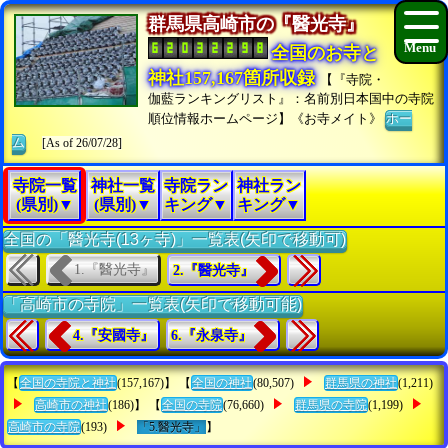
群馬県高崎市の『醫光寺』
全国のお寺と
神社157,167箇所収録
【『寺院・
伽藍ランキングリスト』：名前別日本国中の寺院
順位情報ホームページ】《お寺メイト》
ホー
ム
[As of 26/07/28]
寺院一覧
神社一覧
寺院ラン
神社ラン
(県別)▼
(県別)▼
キング▼
キング▼
全国の「醫光寺(13ヶ寺)」一覧表(矢印で移動可)
1.『醫光寺』
2.『醫光寺』
「高崎市の寺院」一覧表(矢印で移動可能)
4.『安國寺』
6.『永泉寺』
【
全国の寺院と神社
(157,167)】 【
全国の神社
(80,507)
群馬県の神社
(1,211)
高崎市の神社
(186)】 【
全国の寺院
(76,660)
群馬県の寺院
(1,199)
高崎市の寺院
(193)
「5.醫光寺」
】