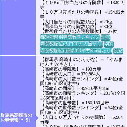
【１０Km四方当たりの寺院数】＝18.85カ
寺
【１０万世帯当たりの寺院数】＝154.92カ
寺
【人口当たりの寺院数順位】＝29位
【面積当たりの寺院数順位】＝30位
【世帯数当たりの寺院数順位】＝27位
都道府県別寺院数ランキング
別窓
寺院数順位(人口10万人当たり)
別窓
寺院数順位(面積100平方Km当たり)
別窓
【群馬県 高崎市のふりがな】＝「ぐんま
けん たかさきし」
【高崎市の寺院数】＝193カ寺
【高崎市の人口】＝370,884人
【高崎市の人口数ランキング】＝48位(全
国1,866市区町村中)
【高崎市の面積】＝459.16平方Km
【高崎市の面積ランキング】＝231位(全国
1,866市区町村中)
【高崎市の世帯数】＝150,180世帯
【高崎市の世帯数ランキング】＝54位(全
国1,866市区町村中)
群馬県高崎市の
【人口１０万人当たりの寺院数】＝52.04
お寺情報(＊５)
カ寺
【１０Km四方当たりの寺院数】＝42.03カ