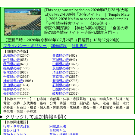
[This page was uploaded on 2026年07月28日(火曜
日)08時32分08秒]
『お寺メイト』 ｜ Temple Mate
｜
2006-2026
It's fun to see
the shrines and temples.
「寺社情報検索サイト」
《お寺巡り・
寺院仏閣探索》
【神社仏閣の調査】
「全国の寺
院の総合情報サイト ～寺院仏閣超入門～」
【更新日時：2026年(令和08年)07月26日（日曜日）18時37分29秒】
プライバシー・ポリシー
、
稼働環境
、
利用規約
【他府県の寺院】
北海道の寺
(2340)
青森県の寺
(462)
岩手県の寺
(635)
宮城県の寺
(940)
秋田県の寺
(679)
山形県の寺
(1473)
福島県の寺
(1530)
茨城県の寺
(1275)
栃木県の寺
(983)
埼玉県の寺
(2225)
千葉県の寺
(2998)
東京都の寺
(2887)
神奈川県の寺
(1905)
新潟県の寺
(2795)
富山県の寺
(1604)
石川県の寺
(1380)
福井県の寺
(1687)
山梨県の寺
(1490)
長野県の寺
(1555)
岐阜県の寺
(2302)
【仏教キーワード】：お布施・自然葬・仏事・寺院墓地・お盆・御魂入れ・法施・納
骨堂・改葬・永代供養・墓相・分骨・終活・宗旨・副葬品・祭祀・法会・墓誌・永代
供養墓・月命日・戒名・個人墓・開眼供養・無縁墓・倶会一処・角柱塔婆・家墓・追
善供養・散骨・合葬墓
クリックして追加情報を開く
【仏教関連用語】
行年・享年の計算
宗教法人法
散骨とは？
自然葬とは
蓮如上人とは？
墓地・埋葬法律規則