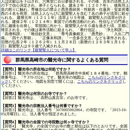
人は比叡山を下山され、六角堂に百日参籠される。その後、吉水の法然上人
の下で信心決定され、弟子となられる。建永２年（１２０７年）、後鳥羽上
皇の怒りに触れ、専修念仏の禁止と西意善綽房・性願房・住蓮房・安楽房遵
西の４名を死罪、法然上人ならびに親鸞聖人を含む７名の弟子が流罪に処せ
られる。 建暦元年（１２１１年）流罪より５年後、親鸞聖人の流罪が許さ
れる。建保２年（１２１４年）東国での布教活動のため、性信などの門弟と
共に越後を出発し、常陸国に向かう。親鸞聖人が６０歳を過ぎた頃、京都に
帰京される。その後は著作活動に励まられ、「教行信証」、「浄土和讃」、
「高僧和讃」、「唯信鈔文意」、「尊号真像銘文」「愚禿鈔」、「入出二門
偈」「四十八誓願」、「正像末和讃」「一念多念文意」などを著作される。
旧暦の弘長２年（１２６２年）１１月２８日（新暦の１２６３年１月１６
日）親鸞聖人は９０歳で入滅される。
詳細はこのリンク【親鸞聖人について学ぶ】
群馬県高崎市の醫光寺に関するよくある質問
【質問1】醫光寺の所在地は何処ですか？
【回答1】醫光寺の所在地は、「群馬県高崎市中泉町１８４番地」です。郵
便番号は、「〒370-3524」です。醫光寺の地図は、
こちらのリンクをクリ
ック
してください。 地図を別窓で開くには、
こちらのリンクをクリック
し
てください。
【質問2】醫光寺は何宗のお寺ですか？
【回答2】醫光寺は、「高野山真言宗」のお寺です。
【質問3】醫光寺の宗教法人番号は何番ですか？
【回答3】醫光寺は、法人番号「5070005002864」の寺院です。「2015-10-
05(月曜日)」に、法人番号が指定されました。
【質問4】醫光寺の全国での寺院数は何ヶ寺ですか？
【回答4】「醫光寺」の全国でのお寺の数と順位は以下のとおりです。全国