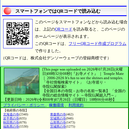
スマートフォンではQRコードで読み込む
このページをスマートフォンなどから読み込む場合
は、上記の
QRコード
を読み取ると、このページの
ホームページが表示されます。
このQRコードは、
フリーQRコード作成プログラム
で作りました。
（QRコードは、株式会社デンソーウェーブの登録商標です）
[This page was uploaded on 2026年07月28日(火曜
日)08時32分08秒]
『お寺メイト』 ｜ Temple Mate
｜
2006-2026
It's fun to see
the shrines and temples.
「寺社情報検索サイト」
《お寺巡り・
寺院仏閣探索》
【全国日本の寺院－お寺の名前一覧表】
「全国の
寺院の総合情報サイト ～寺院仏閣超入門～」
【更新日時：2026年(令和08年)07月26日（日曜日）18時06分46秒】
プライバシー・ポリシー
、
稼働環境
、
利用規約
【他府県の寺院】
北海道の寺
(2340)
青森県の寺
(462)
岩手県の寺
(635)
宮城県の寺
(940)
秋田県の寺
(679)
山形県の寺
(1473)
福島県の寺
(1530)
茨城県の寺
(1275)