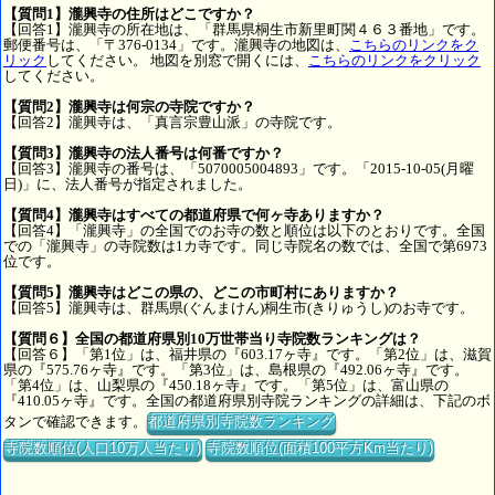
【質問1】瀧興寺の住所はどこですか？
【回答1】瀧興寺の所在地は、「群馬県桐生市新里町関４６３番地」です。
郵便番号は、「〒376-0134」です。瀧興寺の地図は、
こちらのリンクをク
リック
してください。 地図を別窓で開くには、
こちらのリンクをクリック
してください。
【質問2】瀧興寺は何宗の寺院ですか？
【回答2】瀧興寺は、「真言宗豊山派」の寺院です。
【質問3】瀧興寺の法人番号は何番ですか？
【回答3】瀧興寺の番号は、「5070005004893」です。「2015-10-05(月曜
日)」に、法人番号が指定されました。
【質問4】瀧興寺はすべての都道府県で何ヶ寺ありますか？
【回答4】「瀧興寺」の全国でのお寺の数と順位は以下のとおりです。全国
での「瀧興寺」の寺院数は1カ寺です。同じ寺院名の数では、全国で第6973
位です。
【質問5】瀧興寺はどこの県の、どこの市町村にありますか？
【回答5】瀧興寺は、群馬県(ぐんまけん)桐生市(きりゅうし)のお寺です。
【質問６】全国の都道府県別10万世帯当り寺院数ランキングは？
【回答６】「第1位」は、福井県の『603.17ヶ寺』です。「第2位」は、滋賀
県の『575.76ヶ寺』です。「第3位」は、島根県の『492.06ヶ寺』です。
「第4位」は、山梨県の『450.18ヶ寺』です。「第5位」は、富山県の
『410.05ヶ寺』です。全国の都道府県別寺院ランキングの詳細は、下記のボ
タンで確認できます。
都道府県別寺院数ランキング
寺院数順位(人口10万人当たり)
寺院数順位(面積100平方Km当たり)