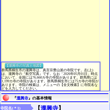
【瀧興寺の写真と地図】
群馬県桐生市の瀧興寺は、真言宗豊山派の寺院です。左(上)
は、瀧興寺の『航空写真』です。なお「2026年05月01日」時点
において、全国には76,660カ寺の寺院があります。群馬県には
1,199カ寺の寺院があります。群馬県桐生市には75カ寺の寺院が
あります。寺院の検索は、メニューの【全文検索】に寺院名な
どを入力してください。
『
瀧興寺
』の基本情報
【
瀧興寺
】
寺院名(＊1)