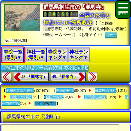
群馬県桐生市の『瀧興寺』
全国のお寺と
神社157,167箇所収録
【『全国都
道府県寺院・仏閣記録』：名前別全国のお寺順位
情報ホームページ】《お寺メイト》
ホーム
[As of 26/07/28]
寺院一覧
神社一覧
寺院ラン
神社ラン
(県別)▼
(県別)▼
キング▼
キング▼
「桐生市の寺院」一覧表(矢印で移動可能)
43.『鷹林寺』
45.『長泉寺』
【
全国の寺院と神社
(157,167)】 【
全国の神社
(80,507)
群馬県の神社
(1,211)
桐生市の神社
(56)】 【
全国の寺院
(76,660)
群馬県の寺院
(1,199)
桐
生市の寺院
(75)
「44.瀧興寺」
】
群馬県桐生市の『瀧興寺』