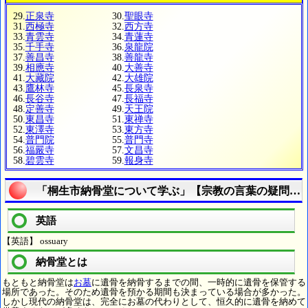
29.
正泉寺
30.
聖眼寺
31.
西極寺
32.
西方寺
33.
青雲寺
34.
青蓮寺
35.
千手寺
36.
泉龍院
37.
善昌寺
38.
善龍寺
39.
相應寺
40.
大善寺
41.
大藏院
42.
大雄院
43.
鷹林寺
45.
長泉寺
46.
長谷寺
47.
長福寺
48.
定善寺
49.
天王院
50.
東昌寺
51.
東禅寺
52.
東澤寺
53.
東方寺
54.
普門院
55.
普門寺
56.
福嚴寺
57.
文昌寺
58.
碧雲寺
59.
報身寺
「桐生市納骨堂について学ぶ」【宗教の言葉の疑問に
英語
【英語】 ossuary
納骨堂とは
もともと納骨堂は
お墓
に遺骨を納骨するまでの間、一時的に遺骨を保管する
場所であった。そのため遺骨を預かる期間も決まっている場合が多かった。
しかし現代の納骨堂は、完全にお墓の代わりとして、恒久的に遺骨を納めて