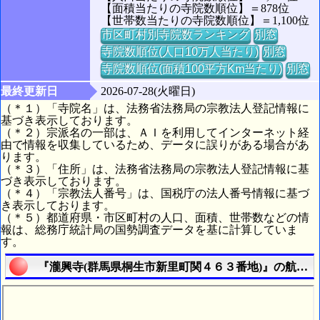
【面積当たりの寺院数順位】＝878位
【世帯数当たりの寺院数順位】＝1,100位
市区町村別寺院数ランキング
別窓
寺院数順位(人口10万人当たり)
別窓
寺院数順位(面積100平方Km当たり)
別窓
最終更新日
2026-07-28(火曜日)
（＊１）「寺院名」は、法務省法務局の宗教法人登記情報に
基づき表示しております。
（＊２）宗派名の一部は、ＡＩを利用してインターネット経
由で情報を収集しているため、データに誤りがある場合があ
ります。
（＊３）「住所」は、法務省法務局の宗教法人登記情報に基
づき表示しております。
（＊４）「宗教法人番号」は、国税庁の法人番号情報に基づ
き表示しております。
（＊５）都道府県・市区町村の人口、面積、世帯数などの情
報は、総務庁統計局の国勢調査データを基に計算していま
す。
『瀧興寺(群馬県桐生市新里町関４６３番地)』の航空写