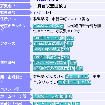
『真言宗豊山派 』
宗派名(＊2)
郵便番号
〒376-0134
住所(＊3)
群馬県桐生市新里町関４６３番地
寺院名ランキン
日本全国の瀧興寺
全都道府県寺院数順
グ
位＝6973位、寺院数＝1カ寺
Google Mapの地図
別窓
アクセス
Yahoo Mapの地図
別窓
Bing Mapの地図
別窓
Google電話番号
別窓
電話番号
iタウンページ電話帳
別窓
電話番号検索(jpnumber)
別窓
群馬県(ぐんまけん)
県コード = 10
、桐生
県・市町村コー
ド
市(きりゅうし)
市町村コード = 203
コメント等
ホームページ等
「瀧興寺」の情報
別窓
宗教法人情報
国税庁法人番号サイト
別窓