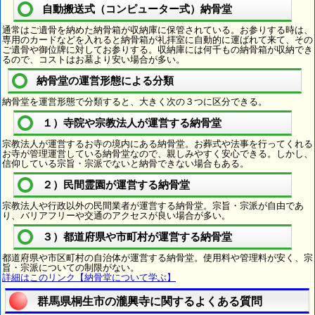
自動搬送式（コンピューター式）納骨堂
通常はご遺骨を納めた納骨箱が収納庫に保管されている。お参りする時は、
専用のカードなどを入れると納骨箱が礼拝室に自動的に運ばれて来て、その
ご遺骨や御位牌に対してお参りする。収納庫には何千もの納骨箱が収納でき
るので、コストはお墓より安い場合が多い。
納骨堂の運営形態による分類
納骨堂を運営形態で分類すると、大きく次の３つに区分できる。
１）寺院や宗教法人が運営する納骨堂
宗教法人が運営するお寺の境内にある納骨堂。お葬式や法事を行ってくれる
お寺が管理運営している納骨堂なので、親しみやすく安心できる。しかし、
信仰している宗旨・宗派でないと納骨できない場合もある。
２）民間霊園が運営する納骨堂
宗教法人や行政以外の民間業者が運営する納骨堂。宗旨・宗派が自由であ
り、バリアフリーや交通のアクセスが良い場合が多い。
３）都道府県や市町村が運営する納骨堂
都道府県や市区町村の自治体が運営する納骨堂。使用料や管理料が安く、宗
旨・宗派についての制限がない。
詳細はこのリンク【納骨堂について学ぶ】
群馬県桐生市の瀧興寺に関するよくある質問