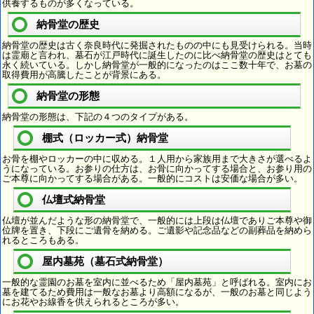
供養するものが多くなっている。
納骨堂の歴史
納骨堂の歴史は古く奈良時代に発掘されたものの中にも見受けられる。当時
は霊廟と言われ、墓石が江戸時代に誕生したのに比べ納骨堂の歴史はとても
永く続いている。しかし納骨堂が一般的になったのはここ数十年で、お墓の
取得費用が高騰したことが背景にある。
納骨堂の形態
納骨堂の形態は、下記の４つのタイプがある。
棚式（ロッカー式）納骨堂
お骨を棚やロッカーの中に収める。１人用から家族用まで大きさが選べるよ
うになっている。お参りの仕方は、お骨に向かってする場合と、お参り用の
ご本尊に向かってする場合がある。一般的にコストは安価な場合が多い。
仏壇式納骨堂
仏壇が並んだような形の納骨堂で、一般的には上段は仏壇でありご本尊や御
位牌を置き、下段にご遺骨を納める。ご遺影や記念品などの副葬品を納めら
れるところもある。
屋内墓苑（墓石式納骨堂）
一般的な霊園のお墓を室内に並べるため「屋内墓苑」と呼ばれる。室内にお
墓を建てるため費用は一般なお墓より高額になるが、一般のお墓と同じよう
にお花やお線香を供えられるところが多い。