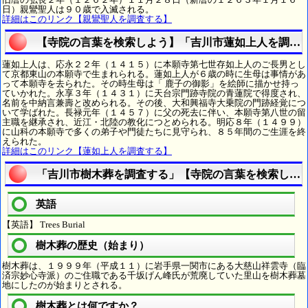
日）親鸞聖人は９０歳で入滅される。
詳細はこのリンク【親鸞聖人を調査する】
【寺院の言葉を検索しよう】「吉川市蓮如上人を調査
蓮如上人は、応永２２年（１４１５）に本願寺第七世存如上人のご長男とし
て京都東山の本願寺で生まれられる。蓮如上人が６歳の時に生母は事情があ
って本願寺を去られた。その時生母は「 鹿子の御影」を絵師に描かせ持っ
ていかれた。永享３年（１４３１）に天台宗門跡寺院の青蓮院で得度され、
名前を中納言兼壽と改められる。その後、大和興福寺大乗院の門跡経覚につ
いて学ばれた。長禄元年（１４５７）に父の死去に伴い、本願寺第八世の留
主職を継承され、近江・北陸の教化につとめられる。明応８年（１４９９）
に山科の本願寺で多くの弟子や門徒たちに見守られ、８５年間のご生涯を終
えられた。
詳細はこのリンク【蓮如上人を調査する】
「吉川市樹木葬を調査する」【寺院の言葉を検索しよ
英語
【英語】 Trees Burial
樹木葬の歴史（始まり）
樹木葬は、１９９９年（平成１１）に岩手県一関市にある大慈山祥雲寺（臨
済宗妙心寺派）のご住職である千坂げん峰氏が荒廃していた里山を樹木葬墓
地にしたのが始まりとされる。
樹木葬とは何ですか？