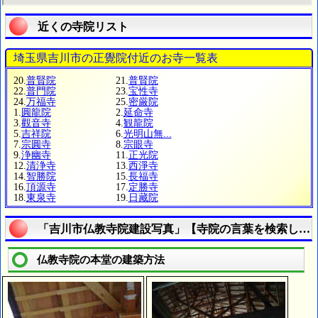
近くの寺院リスト
埼玉県吉川市の正覺院付近のお寺一覧表
20.
普賢院
21.
普賢院
22.
普門院
23.
宝性寺
24.
万福寺
25.
密厳院
1.
圓龍院
2.
延命寺
3.
觀音寺
4.
観龍院
5.
吉祥院
6.
光明山無...
7.
宗圓寺
8.
宗眼寺
9.
浄幽寺
11.
正光院
12.
清浄寺
13.
西淨寺
14.
智勝院
15.
長福寺
16.
頂源寺
17.
定勝寺
18.
東泉寺
19.
日藏院
「吉川市仏教寺院建設写真」【寺院の言葉を検索しよ
仏教寺院の本堂の建築方法