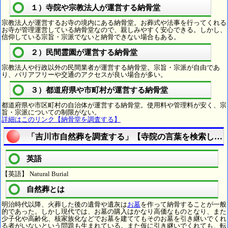
１）寺院や宗教法人が運営する納骨堂
宗教法人が運営するお寺の境内にある納骨堂。お葬式や法事を行ってくれる
お寺が管理運営している納骨堂なので、親しみやすく安心できる。しかし、
信仰している宗旨・宗派でないと納骨できない場合もある。
２）民間霊園が運営する納骨堂
宗教法人や行政以外の民間業者が運営する納骨堂。宗旨・宗派が自由であ
り、バリアフリーや交通のアクセスが良い場合が多い。
３）都道府県や市町村が運営する納骨堂
都道府県や市区町村の自治体が運営する納骨堂。使用料や管理料が安く、宗
旨・宗派についての制限がない。
詳細はこのリンク【納骨堂を調査する】
「吉川市自然葬を調査する」【寺院の言葉を検索しよ
英語
【英語】 Natural Burial
自然葬とは
明治時代以降、火葬した後の遺骨や遺灰は
お墓
を作って納骨することが一般
的であった。しかし現代では、お墓の購入はかなり高価なものとなり、また
少子化や高齢化、核家族化などでお墓を建ててもそのお墓を引き継いでくれ
る者がいないという問題も生まれている。また仮に引き継いでくれても、転