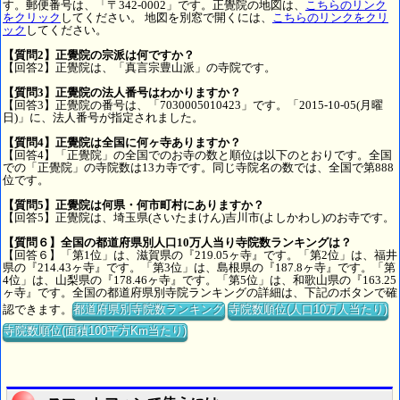
す。郵便番号は、「〒342-0002」です。正覺院の地図は、
こちらのリンク
をクリック
してください。 地図を別窓で開くには、
こちらのリンクをクリ
ック
してください。
【質問2】正覺院の宗派は何ですか？
【回答2】正覺院は、「真言宗豊山派」の寺院です。
【質問3】正覺院の法人番号はわかりますか？
【回答3】正覺院の番号は、「7030005010423」です。「2015-10-05(月曜
日)」に、法人番号が指定されました。
【質問4】正覺院は全国に何ヶ寺ありますか？
【回答4】「正覺院」の全国でのお寺の数と順位は以下のとおりです。全国
での「正覺院」の寺院数は13カ寺です。同じ寺院名の数では、全国で第888
位です。
【質問5】正覺院は何県・何市町村にありますか？
【回答5】正覺院は、埼玉県(さいたまけん)吉川市(よしかわし)のお寺です。
【質問６】全国の都道府県別人口10万人当り寺院数ランキングは？
【回答６】「第1位」は、滋賀県の『219.05ヶ寺』です。「第2位」は、福井
県の『214.43ヶ寺』です。「第3位」は、島根県の『187.8ヶ寺』です。「第
4位」は、山梨県の『178.46ヶ寺』です。「第5位」は、和歌山県の『163.25
ヶ寺』です。全国の都道府県別寺院ランキングの詳細は、下記のボタンで確
認できます。
都道府県別寺院数ランキング
寺院数順位(人口10万人当たり)
寺院数順位(面積100平方Km当たり)