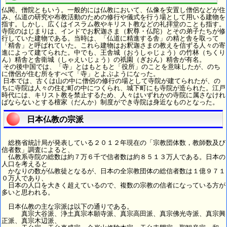
仏閣、僧院ともいう。一般的には仏教において、仏像を安置し僧侶などが住
み、仏道の研究や布教活動のための修行や儀式を行う場として用いる建物を
指す。しかし、広くはイスラム教やキリスト教などの礼拝堂のことも指す。
寺院のはじまりは、インドでお釈迦さま（釈尊・仏陀）とその弟子たちが修
行していた建物である。当時は、「仏道に精進する舎」の精と舎を取って
「精舎」と呼ばれていた。これら建物はお釈迦さまの教えを信ずる人々の寄
進によって建てられた。中でも、王舎城（おうしゃじょう）の竹林（ちくり
ん）精舎と舎衛城（しゃえいじょう）の祇園（ぎおん）精舎が有名。
その後中国では、「寺」とはもともと「役所」のことを意味したが、のち
に僧侶が住む所をすべて「寺」とよぶようになった。
日本では、古くは山の中に僧侶の修行の場として寺院が建てられたが、の
ちに寺院は人々の住む町の中につくられ、城下町にも寺院が造られた。江戸
時代には、キリスト教を禁止するため、人々はいずれかの寺院に属さなけれ
ばならないとする檀家（だんか）制度ができ寺院は身近なものとなった。
日本仏教の宗派
総務省統計局が発表している２０１２年現在の「宗教団体数，教師数及び
信者数」調査によると、
仏教系寺院の総数は約７万６千で信者数は約８５１３万人である。日本の
人口を考えると
かなりの数が仏教徒となるが、日本の全宗教団体の総信者数は１億９７１
０万人であり、
日本の人口を大きく超えているので、複数の宗教の信者になっている方が
多いと思われる。
日本仏教の主な宗派は以下の通りである。
真宗大谷派、浄土真宗本願寺派、真宗高田派、真宗佛光寺派、真宗興
正派、真宗木辺派、