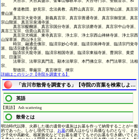
天台宗、天台真盛宗、金峯山修験本宗、天台寺門宗、聖観音宗、和
宗、
孝道教団、妙見宗、念法眞教、高野山真言宗、真言宗智山派、真言宗
豊山派、
真言宗大覚寺派、新義真言宗、真言宗善通寺派、真言宗御室派、真言
宗山階派、真言宗泉涌寺派、
真言宗醍醐派、真言宗国分寺派、真言宗須磨寺派、真言宗中山寺派、
真言三宝宗、信貴山真言宗、
真言宗犬鳴派、東寺真言宗、浄土宗、浄土宗西山禅林寺派、浄土宗西
山深草派、西山浄土宗、
時宗、融通念佛宗、臨済宗妙心寺派、臨済宗南禅寺派、臨済宗円覚寺
派、臨済宗建長寺派、
臨済宗天龍寺派、臨済宗相国寺派、臨済宗東福寺派、曹洞宗、黄檗
宗、日蓮宗、
法華宗、法華宗真門流、顯本法華宗、本門佛立宗、本門法華宗、法相
宗、
聖徳宗、華厳宗、真言律宗、律宗
詳細はこのリンク【寺院を調査する】
「吉川市散骨を調査する」【寺院の言葉を検索しよう
英語
【英語】 Ash scattering
散骨とは
明治時代以降、火葬した後の遺骨や遺灰はお墓を作って納骨することが一般
的であった。しかし現代では、
お墓
の購入はかなり高価なものとなり、また
少子化や高齢化、核家族化などでお墓を建ててもそのお墓を引き継いでくれ