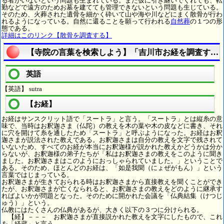
る者がいないという問題も生まれている。また仮に引き継いでくれても、転
勤などで遠方のためお墓を建てても管理できないという問題も生じている。
そのため、火葬された遺骨を細かく砕いて山や海や川などにまく散骨が行わ
れるようになっている。自然に還ることを願って行われる
自然葬
の１つの形
態である。
詳細はこのリンク【散骨を調査する】
【寺院の言葉を検索しよう】「吉川市お経を調査する
英語
【英語】 sutra
【お経】
お経はサンスクリット語で「スートラ」と言う。「スートラ」とは縦糸の意
味で、当時はお釈迦さま（仏陀）の教えを木の葉や木の皮などに書き、それ
に穴を開けて糸を通したため「スートラ」と呼ぶようになった。お経はお釈
迦さまが説法された教えである。お釈迦さまは自分の教えを文字で残されて
いないため、すべてのお経が本当にお釈迦様が説かれた教えかどうかは分か
らないが、お釈迦様の弟子たちが「私はお釈迦さまの教えをこのように聞き
ました。お釈迦さまはこのようにおっしゃられていました。」ということで
ある。そのため、ほとんどのお経は、「如是我聞（にょぜがもん）」という
言葉ではじまっている。
お釈迦さまが生きておられる時はお釈迦さまから直接教えを聞くことができ
たが、お釈迦さまが亡くなられると、お釈迦さまの教えをどのように継承す
ればよいかが問題となった。そのために開かれた会議を「仏典結集（けつじ
ゅう）」という。
仏教にはたくさんの仏典があるが、大きく以下の３つに分けられる。
【経】－－－ お釈迦さまが直接説かれた教えを文字にしたもので、これ
を「経蔵」と言う。