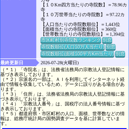
【１０Km四方当たりの寺院数】＝78.96カ
寺
【１０万世帯当たりの寺院数】＝97.22カ
寺
【人口当たりの寺院数順位】＝1,443位
【面積当たりの寺院数順位】＝360位
【世帯数当たりの寺院数順位】＝1,394位
市区町村別寺院数ランキング
別窓
寺院数順位(人口10万人当たり)
別窓
寺院数順位(面積100平方Km当たり)
別窓
最終更新日
2026-07-28(火曜日)
（＊１）「寺院名」は、法務省法務局の宗教法人登記情報に
基づき表示しております。
（＊２）宗派名の一部は、ＡＩを利用してインターネット経
由で情報を収集しているため、データに誤りがある場合があ
ります。
（＊３）「住所」は、法務省法務局の宗教法人登記情報に基
づき表示しております。
（＊４）「宗教法人番号」は、国税庁の法人番号情報に基づ
き表示しております。
（＊５）都道府県・市区町村の人口、面積、世帯数などの情
報は、総務庁統計局の国勢調査データを基に計算していま
す。