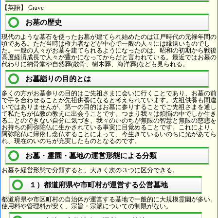
【英語】 Grave
お墓の歴史
現代のような墓石を使ったお墓が建てられ始めたのは江戸時代の元禄年間の
頃である。ただ当時は権力者などが中心で一般の人々には縁遠いものでし
た。一般の人々がお墓を建てられるようになったのは、昭和の初期から戦後
高度経済成長で人々が豊かになってからだと言われている。最近ではお墓の
代わりに納骨堂や自然葬(散骨、樹木葬、海洋葬)なども見られる。
お墓詣りの目的とは
多くの方がお墓参りの目的はご先祖さまに会いに行くことであり、お墓の前
で手を合わせることが先祖供養になると考えられています。先祖供養も間違
いではありませんが、第一の目的はお墓に参りすることでご先祖さまを通し
て私たちが仏教の教えに出会うことです。つまり我々は煩悩の中でしか生き
ることのできない自分に気づき、我々のいのちが無限の智慧と無限の慈悲を
お持ちの阿弥陀仏に生かされている事実に目覚めることです。これにより、
阿弥陀仏に帰依し念仏することによって、今生きているいのちに光があてら
れ、現在のいのちが充実したものとなるのです。
お墓・霊園・墓地の運営形態による分類
お墓を経営形態で分類すると、大きく次の３つに区分できる。
１）都道府県や市町村が運営する公営墓地
都道府県や市区町村の自治体が運営する墓地で一般的に大規模霊園が多い。
使用料や管理料が安く、宗旨・宗派についての制限がない。