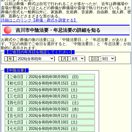
以前は葬儀・葬式は自宅で行われることが多かったが、 近年は葬儀場や
斎場が整備されてほとんどの葬儀が葬儀場や斎場で執り行われている。また
葬儀の形式も一般葬以外に、家族葬、生前葬、音楽葬、自由葬、個人葬、密
葬、直葬などさまざまな形がある。
詳細はこのリンク【葬儀・葬式を調査する】
吉川市中陰法要・年忌法要の詳細を知る
お葬式やご葬儀の後の法要には、「中陰法要日」と「年忌法要」がありま
す。下記の画面でご命日を選択すると、「中陰法要日」と「年忌法要」が自
動的に表示されます。
【ご命日の年月日を指定してください】
【年】
【月】
【日】
【中陰法要】