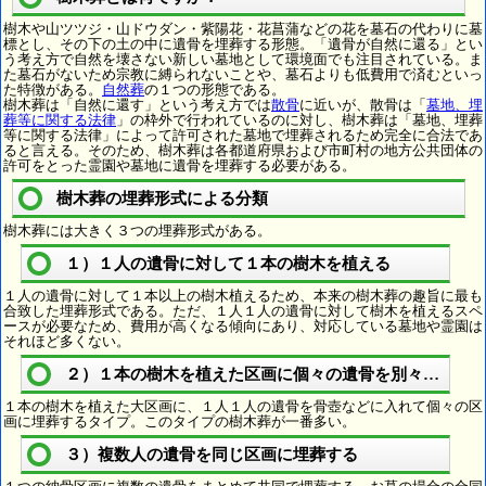
樹木や山ツツジ・山ドウダン・紫陽花・花菖蒲などの花を墓石の代わりに墓
標とし、その下の土の中に遺骨を埋葬する形態。「遺骨が自然に還る」とい
う考え方で自然を壊さない新しい墓地として環境面でも注目されている。ま
た墓石がないため宗教に縛られないことや、墓石よりも低費用で済むといっ
た特徴がある。
自然葬
の１つの形態である。
樹木葬は「自然に還す」という考え方では
散骨
に近いが、散骨は「
墓地、埋
葬等に関する法律
」の枠外で行われているのに対し、樹木葬は「墓地、埋葬
等に関する法律」によって許可された墓地で埋葬されるため完全に合法であ
ると言える。そのため、樹木葬は各都道府県および市町村の地方公共団体の
許可をとった霊園や墓地に遺骨を埋葬する必要がある。
樹木葬の埋葬形式による分類
樹木葬には大きく３つの埋葬形式がある。
１）１人の遺骨に対して１本の樹木を植える
１人の遺骨に対して１本以上の樹木植えるため、本来の樹木葬の趣旨に最も
合致した埋葬形式である。ただ、１人１人の遺骨に対して樹木を植えるスペ
ースが必要なため、費用が高くなる傾向にあり、対応している墓地や霊園は
それほど多くない。
２）１本の樹木を植えた区画に個々の遺骨を別々に埋葬
１本の樹木を植えた大区画に、１人１人の遺骨を骨壺などに入れて個々の区
画に埋葬するタイプ。このタイプの樹木葬が一番多い。
３）複数人の遺骨を同じ区画に埋葬する