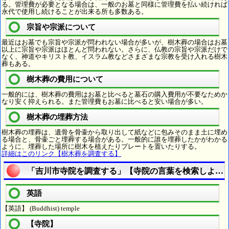
る。管理費が必要となる場合は、一般のお墓と同様に管理費を払い続ければ
永代で使用し続けることが出来る所も多数ある。
宗旨や宗派について
最近はお墓でも宗旨や宗派が問われない場合が多いが、樹木葬の場合はお墓
以上に宗旨や宗派はほとんど問われない。さらに、仏教の宗旨や宗派だけで
なく、神道やキリスト教、イスラム教などさまざまな宗教を受け入れる樹木
葬もある。
樹木葬の費用について
一般的には、樹木葬の費用はお墓と比べると墓石の購入費用が不要なためか
なり安く抑えられる。また管理費もお墓に比べると安い場合が多い。
樹木葬の埋葬方法
樹木葬の埋葬は、遺骨を骨壷から取り出して紙などに包みそのまま土に埋め
る場合と、骨壷ごと埋葬する場合がある。一般的に誰を埋葬したかがわかる
ように、埋葬した場所に樹木を植えたりプレートを置いたりする。
詳細はこのリンク【樹木葬を調査する】
「吉川市寺院を調査する」【寺院の言葉を検索しよう
英語
【英語】 (Buddhist) temple
【寺院】