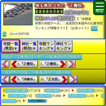
埼玉県吉川市の『正覺院』
全国のお寺と
神社157,167箇所収録
【『全都道
府県の寺院データ』：名前別日本国中の仏教寺院
ランキング情報サイト】《お寺メイト》
ホー
ム
[As of 26/07/28]
寺院一覧
神社一覧
寺院ラン
神社ラン
(県別)▼
(県別)▼
キング▼
キング▼
全国の「正覺院(13ヶ寺)」一覧表(矢印で移動可)
3.『正覺院』
5.『正覺院』
「吉川市の寺院」一覧表(矢印で移動可能)
9.『浄幽寺』
11.『正光院』
【
全国の寺院と神社
(157,167)】 【
全国の神社
(80,507)
埼玉県の神社
(2,011)
吉川市の神社
(27)】 【
全国の寺院
(76,660)
埼玉県の寺院
(2,225)
吉
川市の寺院
(25)
「10.正覺院」
】