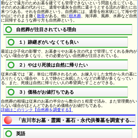
勤などで遠方のためお墓を建てても管理できないという問題も生じている。
そのためお墓の代わりに、遺骨や遺灰を自然に還そうとする流れが新たに出
来つつある。それを自然葬という。自然葬には、遺骨を粉末状にして海や空
や山にそのまま撒く
散骨
がある。他に
樹木葬
、海洋葬、風葬、水葬など自然
に回帰するような葬り方も自然葬という。
自然葬が注目されている理由
１）跡継ぎがいなくても良い
最近は少子化の影響で、お墓参りやお墓を次の代まで管理してくれる身内が
いない場合が多くなり、その必要がない自然葬が注目されている。
２）やはり死後は自然に帰りたい
従来の墓では「家」単位に埋葬されるため、お嫁入りした女性から夫の墓に
入りたくない場合や、１人で静かに永眠したいなどの希望が多くなってい
る。また、死後は自然に帰りたい人の希望満たすことができる。
３）価格がお値打ちである
自然葬の相場は従来のお墓の半分から数分の１程度で済み、また管理費がい
らない場合がほとんどであるため価格がお値打ちである。
詳細はこのリンク【自然葬を調査する】
「吉川市お墓・霊園・墓石・永代供養墓を調査する」
英語