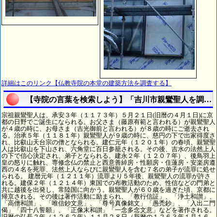
詳細はこのリンク【仏教寺院の本堂の建築方法を調査する】
【寺院の言葉を検索しよう】「吉川市親鸞聖人を調査
宗祖親鸞聖人は、承安３年（１１７３年）５月２１日(旧暦の４月１日)に京
都の日野でご誕生になられる。お父さま（藤原有範と言われる）が親鸞聖人
が４歳の時に、お母さま（吉光御前と言われる）が８歳の時にご逝去され
る。治承５年（１１８１年）親鸞聖人が９歳の時に、慈円の下で出家得度さ
れ、比叡山天台宗の僧となられる。建仁元年（１２０１年）の春頃、親鸞聖
人は比叡山を下山され、六角堂に百日参籠される。その後、吉水の法然上人
の下で信心決定され、弟子となられる。建永２年（１２０７年）、後鳥羽上
皇の怒りに触れ、専修念仏の禁止と西意善綽房・性願房・住蓮房・安楽房遵
西の４名を死罪、法然上人ならびに親鸞聖人を含む７名の弟子が流罪に処せ
られる。 建暦元年（１２１１年）流罪より５年後、親鸞聖人の流罪が許さ
れる。建保２年（１２１４年）東国での布教活動のため、性信などの門弟と
共に越後を出発し、常陸国に向かう。親鸞聖人が６０歳を過ぎた頃、京都に
帰京される。その後は著作活動に励まられ、「教行信証」、「浄土和讃」、
「高僧和讃」、「唯信鈔文意」、「尊号真像銘文」「愚禿鈔」、「入出二門
偈」「四十八誓願」、「正像末和讃」「一念多念文意」などを著作される。
旧暦の弘長２年（１２６２年）１１月２８日（新暦の１２６３年１月１６