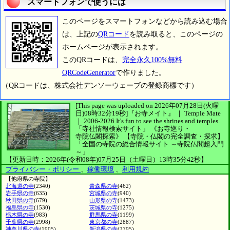
スマートフォンで使うには
このページをスマートフォンなどから読み込む場合
は、上記の
QRコード
を読み取ると、このページの
ホームページが表示されます。
このQRコードは、
完全永久100%無料
QRCodeGenerator
で作りました。
（QRコードは、株式会社デンソーウェーブの登録商標です）
[This page was uploaded on 2026年07月28日(火曜
日)08時32分19秒]
『お寺メイト』 ｜ Temple Mate
｜
2006-2026
It's fun to see
the shrines and temples.
「寺社情報検索サイト」
《お寺巡り・
寺院仏閣探索》
【寺院・仏閣の完全調査・探求】
「全国の寺院の総合情報サイト ～寺院仏閣超入門
～」
【更新日時：2026年(令和08年)07月25日（土曜日）13時35分42秒】
プライバシー・ポリシー
、
稼働環境
、
利用規約
【他府県の寺院】
北海道の寺
(2340)
青森県の寺
(462)
岩手県の寺
(635)
宮城県の寺
(940)
秋田県の寺
(679)
山形県の寺
(1473)
福島県の寺
(1530)
茨城県の寺
(1275)
栃木県の寺
(983)
群馬県の寺
(1199)
千葉県の寺
(2998)
東京都の寺
(2887)
神奈川県の寺
(1905)
新潟県の寺
(2795)