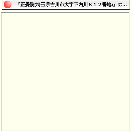
『正覺院(埼玉県吉川市大字下内川８１２番地)』の航