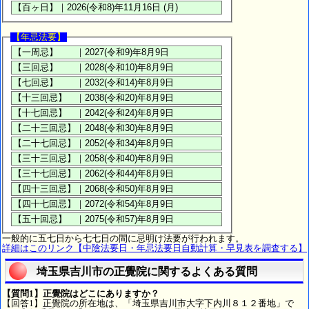
【年忌法要】
一般的に五七日から七七日の間に忌明け法要が行われます。
詳細はこのリンク【中陰法要日・年忌法要日自動計算・早見表を調査する】
埼玉県吉川市の正覺院に関するよくある質問
【質問1】正覺院はどこにありますか？
【回答1】正覺院の所在地は、「埼玉県吉川市大字下内川８１２番地」で