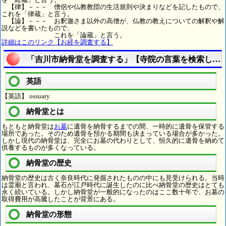
【律】－－－ 僧侶や仏教教団の生活規則や決まりなどを記したもので、
これを「律蔵」と言う。
【論】－－－ お釈迦さま以外の高僧が、仏教の教えについての解釈や解
説などを書いたもので、
これを「論蔵」と言う。
詳細はこのリンク【お経を調査する】
「吉川市納骨堂を調査する」【寺院の言葉を検索しよ
英語
【英語】 ossuary
納骨堂とは
もともと納骨堂は
お墓
に遺骨を納骨するまでの間、一時的に遺骨を保管する
場所であった。そのため遺骨を預かる期間も決まっている場合が多かった。
しかし現代の納骨堂は、完全にお墓の代わりとして、恒久的に遺骨を納めて
供養するものが多くなっている。
納骨堂の歴史
納骨堂の歴史は古く奈良時代に発掘されたものの中にも見受けられる。当時
は霊廟と言われ、墓石が江戸時代に誕生したのに比べ納骨堂の歴史はとても
永く続いている。しかし納骨堂が一般的になったのはここ数十年で、お墓の
取得費用が高騰したことが背景にある。
納骨堂の形態