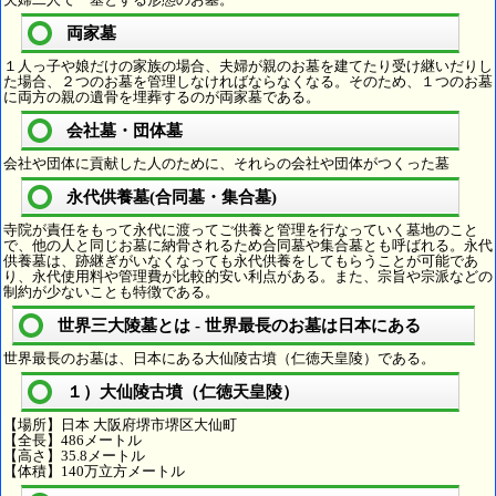
両家墓
１人っ子や娘だけの家族の場合、夫婦が親のお墓を建てたり受け継いだりし
た場合、２つのお墓を管理しなければならなくなる。そのため、１つのお墓
に両方の親の遺骨を埋葬するのが両家墓である。
会社墓・団体墓
会社や団体に貢献した人のために、それらの会社や団体がつくった墓
永代供養墓(合同墓・集合墓)
寺院が責任をもって永代に渡ってご供養と管理を行なっていく墓地のこと
で、他の人と同じお墓に納骨されるため合同墓や集合墓とも呼ばれる。永代
供養墓は、跡継ぎがいなくなっても永代供養をしてもらうことが可能であ
り、永代使用料や管理費が比較的安い利点がある。また、宗旨や宗派などの
制約が少ないことも特徴である。
世界三大陵墓とは - 世界最長のお墓は日本にある
世界最長のお墓は、日本にある大仙陵古墳（仁徳天皇陵）である。
１）大仙陵古墳（仁徳天皇陵）
【場所】日本 大阪府堺市堺区大仙町
【全長】486メートル
【高さ】35.8メートル
【体積】140万立方メートル