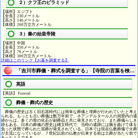
２）クフ王のピラミッド
【場所】エジプト
【全長】230メートル
【高さ】146メートル
【体積】260万立方メートル
３）秦の始皇帝陵
【場所】中国
【全長】350メートル
【高さ】76メートル
【体積】300万立方メートル
詳細はこのリンク【お墓を調査する】
「吉川市葬儀・葬式を調査する」【寺院の言葉を検索
英語
【英語】 Funeral
葬儀・葬式の歴史
葬儀の歴史は古く旧石器時代には簡単な葬儀と埋葬が行われていたと考え
られる。もっとも古い葬儀は数万年前で、ネアンデルタール人の洞窟内の遺
跡からは、多くの骨の化石が副葬品と共に発見されており、また葬儀らしき
跡もある。日本の葬儀の歴史は縄文時代で、当時の遺跡には腕を曲げて体を
負った状態で葬られた屈葬が発見されている。日本では現在仏教葬儀で火葬
が主流になっているが、７世紀以前の仏教が伝来する前は土葬が当たり前で
あったようである。