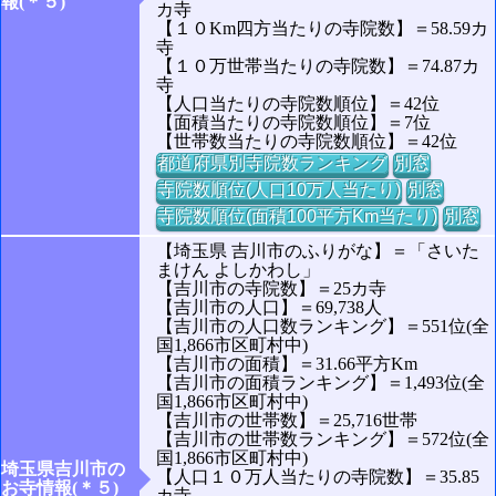
報(＊５)
カ寺
【１０Km四方当たりの寺院数】＝58.59カ
寺
【１０万世帯当たりの寺院数】＝74.87カ
寺
【人口当たりの寺院数順位】＝42位
【面積当たりの寺院数順位】＝7位
【世帯数当たりの寺院数順位】＝42位
都道府県別寺院数ランキング
別窓
寺院数順位(人口10万人当たり)
別窓
寺院数順位(面積100平方Km当たり)
別窓
【埼玉県 吉川市のふりがな】＝「さいた
まけん よしかわし」
【吉川市の寺院数】＝25カ寺
【吉川市の人口】＝69,738人
【吉川市の人口数ランキング】＝551位(全
国1,866市区町村中)
【吉川市の面積】＝31.66平方Km
【吉川市の面積ランキング】＝1,493位(全
国1,866市区町村中)
【吉川市の世帯数】＝25,716世帯
【吉川市の世帯数ランキング】＝572位(全
国1,866市区町村中)
埼玉県吉川市の
【人口１０万人当たりの寺院数】＝35.85
お寺情報(＊５)
カ寺