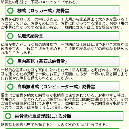
納骨堂の形態は、下記の４つのタイプがある。
棚式（ロッカー式）納骨堂
お骨を棚やロッカーの中に収める。１人用から家族用まで大きさが選べるよ
うになっている。お参りの仕方は、お骨に向かってする場合と、お参り用の
ご本尊に向かってする場合がある。一般的にコストは安価な場合が多い。
仏壇式納骨堂
仏壇が並んだような形の納骨堂で、一般的には上段は仏壇でありご本尊や御
位牌を置き、下段にご遺骨を納める。ご遺影や記念品などの副葬品を納めら
れるところもある。
屋内墓苑（墓石式納骨堂）
一般的な霊園のお墓を室内に並べるため「屋内墓苑」と呼ばれる。室内にお
墓を建てるため費用は一般なお墓より高額になるが、一般のお墓と同じよう
にお花やお線香を供えられるところが多い。
自動搬送式（コンピューター式）納骨堂
通常はご遺骨を納めた納骨箱が収納庫に保管されている。お参りする時は、
専用のカードなどを入れると納骨箱が礼拝室に自動的に運ばれて来て、その
ご遺骨や御位牌に対してお参りする。収納庫には何千もの納骨箱が収納でき
るので、コストはお墓より安い場合が多い。
納骨堂の運営形態による分類
納骨堂を運営形態で分類すると、大きく次の３つに区分できる。