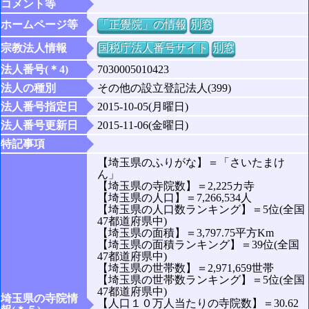
コメント等
ホームページ等
「正覺院」の情報
別窓
宗教法人情報
国税庁法人番号サイト
別窓
法人番号(＊4)
7030005010423
法人の種別
その他の設立登記法人(399)
法人番号指定日
2015-10-05(月曜日)
法人番号更新日
2015-11-06(金曜日)
特記事項
【埼玉県のふりがな】＝「さいたまけ
ん」
【埼玉県の寺院数】＝2,225カ寺
【埼玉県の人口】＝7,266,534人
【埼玉県の人口数ランキング】＝5位(全国
47都道府県中)
【埼玉県の面積】＝3,797.75平方Km
【埼玉県の面積ランキング】＝39位(全国
47都道府県中)
【埼玉県の世帯数】＝2,971,659世帯
【埼玉県の世帯数ランキング】＝5位(全国
47都道府県中)
埼玉県の寺院情
【人口１０万人当たりの寺院数】＝30.62