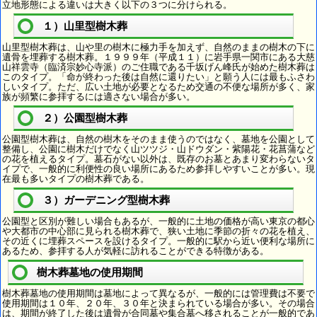
立地形態による違いは大きく以下の３つに分けられる。
１）山里型樹木葬
山里型樹木葬は、山や里の樹木に極力手を加えず、自然のままの樹木の下に
遺骨を埋葬する樹木葬。１９９９年（平成１１）に岩手県一関市にある大慈
山祥雲寺（臨済宗妙心寺派）のご住職である千坂げん峰氏が始めた樹木葬は
このタイプ。「命が終わった後は自然に還りたい」と願う人には最もふさわ
しいタイプ。ただ、広い土地が必要となるため交通の不便な場所が多く、家
族が頻繁に参拝するには適さない場合が多い。
２）公園型樹木葬
公園型樹木葬は、自然の樹木をそのまま使うのではなく、墓地を公園として
整備し、公園に樹木だけでなく山ツツジ・山ドウダン・紫陽花・花菖蒲など
の花を植えるタイプ。墓石がない以外は、既存のお墓とあまり変わらないタ
イプで、一般的に利便性の良い場所にあるため参拝しやすいことが多い。現
在最も多いタイプの樹木葬である。
３）ガーデニング型樹木葬
公園型と区別が難しい場合もあるが、一般的に土地の価格が高い東京の都心
や大都市の中心部に見られる樹木葬で、狭い土地に季節の折々の花を植え、
その近くに埋葬スペースを設けるタイプ。一般的に駅から近い便利な場所に
あるため、参拝する人が気軽に訪れることができる特徴がある。
樹木葬墓地の使用期間
樹木葬墓地の使用期間は墓地によって異なるが、一般的には管理費は不要で
使用期間は１０年、２０年、３０年と決まられている場合が多い。その場合
は、期間が終了した後は遺骨が合同墓や集合墓へ移されることが一般的であ