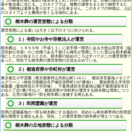
１つの納骨区画に複数の遺骨をまとめて共同で埋葬する。お墓の場合の合同
墓や集合墓に当たる。このタイプでは、複数の遺骨をまとめて納骨するた
め、埋葬後は遺骨を取り出すことが出来ません。このタイプの特徴は、上記
の２タイプよりも費用が安くなる傾向にある。
樹木葬の運営形態による分類
運営形態による違いは大きく以下の３つに分けられる。
１）寺院やお寺や宗教法人が運営
樹木葬は、１９９９年（平成１１）に岩手県一関市にある大慈山祥雲寺（臨
済宗妙心寺派）のご住職である千坂げん峰氏が荒廃していた里山を樹木葬墓
地にしたのが始まりとされ、樹木葬の始めのころはすべてがこの運営形態で
あった。現在でも樹木葬の運営形態の主流を占めている。
２）都道府県や市町村が運営
東京都立小平霊園（東京都東村山市萩山町1-16-1）、横浜市営墓地メモリア
ルグリーン（神奈川県横浜市戸塚区俣野町1367番地1）、愛知県長久手市卯
塚墓園（愛知県長久手市卯塚）、千葉県浦安市営墓地公園(千葉県浦安市日
の出八丁目1番1号)など、都道府県や市町村が運営する樹木葬は増加しつつ
ある。公営の墓地の一部を樹木葬に改修する例もある。
３）民間霊園が運営
民間の霊園墓地の一部を樹木葬にする場合や、初めから樹木葬専用の民間霊
園を開発する場合もある。現在、この運営形態の樹木葬が増えつつある。
樹木葬の立地形態による分類