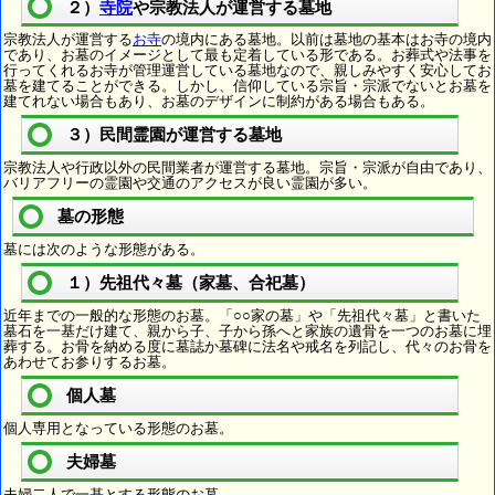
２）
寺院
や宗教法人が運営する墓地
宗教法人が運営する
お寺
の境内にある墓地。以前は墓地の基本はお寺の境内
であり、お墓のイメージとして最も定着している形である。お葬式や法事を
行ってくれるお寺が管理運営している墓地なので、親しみやすく安心してお
墓を建てることができる。しかし、信仰している宗旨・宗派でないとお墓を
建てれない場合もあり、お墓のデザインに制約がある場合もある。
３）民間霊園が運営する墓地
宗教法人や行政以外の民間業者が運営する墓地。宗旨・宗派が自由であり、
バリアフリーの霊園や交通のアクセスが良い霊園が多い。
墓の形態
墓には次のような形態がある。
１）先祖代々墓（家墓、合祀墓）
近年までの一般的な形態のお墓。「○○家の墓」や「先祖代々墓」と書いた
墓石を一基だけ建て、親から子、子から孫へと家族の遺骨を一つのお墓に埋
葬する。お骨を納める度に墓誌か墓碑に法名や戒名を列記し、代々のお骨を
あわせてお参りするお墓。
個人墓
個人専用となっている形態のお墓。
夫婦墓
夫婦二人で一基とする形態のお墓。