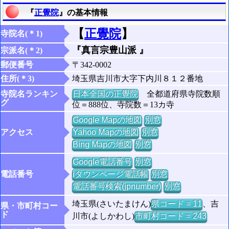
『
正覺院
』の基本情報
【
正覺院
】
寺院名(＊1)
『真言宗豊山派 』
宗派名(＊2)
郵便番号
〒342-0002
住所(＊3)
埼玉県吉川市大字下内川８１２番地
寺院名ランキン
日本全国の正覺院
全都道府県寺院数順
グ
位＝888位、寺院数＝13カ寺
Google Mapの地図
別窓
アクセス
Yahoo Mapの地図
別窓
Bing Mapの地図
別窓
Google電話番号
別窓
電話番号
iタウンページ電話帳
別窓
電話番号検索(jpnumber)
別窓
埼玉県(さいたまけん)
県コード = 11
、吉
県・市町村コー
ド
川市(よしかわし)
市町村コード = 243