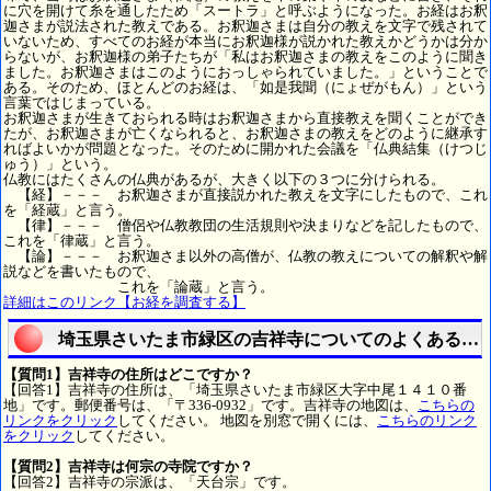
に穴を開けて糸を通したため「スートラ」と呼ぶようになった。お経はお釈
迦さまが説法された教えである。お釈迦さまは自分の教えを文字で残されて
いないため、すべてのお経が本当にお釈迦様が説かれた教えかどうかは分か
らないが、お釈迦様の弟子たちが「私はお釈迦さまの教えをこのように聞き
ました。お釈迦さまはこのようにおっしゃられていました。」ということで
ある。そのため、ほとんどのお経は、「如是我聞（にょぜがもん）」という
言葉ではじまっている。
お釈迦さまが生きておられる時はお釈迦さまから直接教えを聞くことができ
たが、お釈迦さまが亡くなられると、お釈迦さまの教えをどのように継承す
ればよいかが問題となった。そのために開かれた会議を「仏典結集（けつじ
ゅう）」という。
仏教にはたくさんの仏典があるが、大きく以下の３つに分けられる。
【経】－－－ お釈迦さまが直接説かれた教えを文字にしたもので、これ
を「経蔵」と言う。
【律】－－－ 僧侶や仏教教団の生活規則や決まりなどを記したもので、
これを「律蔵」と言う。
【論】－－－ お釈迦さま以外の高僧が、仏教の教えについての解釈や解
説などを書いたもので、
これを「論蔵」と言う。
詳細はこのリンク【お経を調査する】
埼玉県さいたま市緑区の吉祥寺についてのよくある質
【質問1】吉祥寺の住所はどこですか？
【回答1】吉祥寺の住所は、「埼玉県さいたま市緑区大字中尾１４１０番
地」です。郵便番号は、「〒336-0932」です。吉祥寺の地図は、
こちらの
リンクをクリック
してください。 地図を別窓で開くには、
こちらのリンク
をクリック
してください。
【質問2】吉祥寺は何宗の寺院ですか？
【回答2】吉祥寺の宗派は、「天台宗」です。