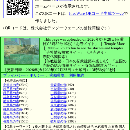
ホームページが表示されます。
このQRコードは、
FreeWare QRコード生成ツール
で
作りました。
（QRコードは、株式会社デンソーウェーブの登録商標です）
[This page was uploaded on 2026年07月28日(火曜
日)08時32分19秒]
『お寺メイト』 ｜ Temple Mate
｜
2006-2026
It's fun to see
the shrines and temples.
「寺社情報検索サイト」
《お寺巡り・
寺院仏閣探索》
【仏教建築・日本の伝統建築を楽しむ】
「全国の
寺院の総合情報サイト ～寺院仏閣超入門～」
【更新日時：2026年(令和08年)07月25日（土曜日）13時58分03秒】
プライバシー・ポリシー
、
稼働環境
、
利用規約
【他府県の寺院】
北海道の寺
(2340)
青森県の寺
(462)
岩手県の寺
(635)
宮城県の寺
(940)
秋田県の寺
(679)
山形県の寺
(1473)
福島県の寺
(1530)
茨城県の寺
(1275)
栃木県の寺
(983)
群馬県の寺
(1199)
千葉県の寺
(2998)
東京都の寺
(2887)
神奈川県の寺
(1905)
新潟県の寺
(2795)
富山県の寺
(1604)
石川県の寺
(1380)
福井県の寺
(1687)
山梨県の寺
(1490)
長野県の寺
(1555)
岐阜県の寺
(2302)
【仏教キーワード】：樹木葬 お盆 夫婦墓 御魂入れ 自然葬 終活 永代供養 お布施 個人