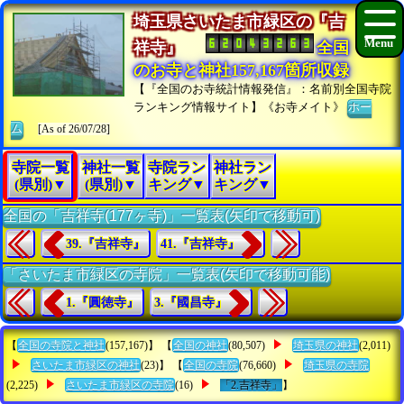
埼玉県さいたま市緑区の『吉
祥寺』
全国
のお寺と神社157,167箇所収録
【『全国のお寺統計情報発信』：名前別全国寺院
ランキング情報サイト】《お寺メイト》
ホー
ム
[As of 26/07/28]
寺院一覧
神社一覧
寺院ラン
神社ラン
(県別)▼
(県別)▼
キング▼
キング▼
全国の「吉祥寺(177ヶ寺)」一覧表(矢印で移動可)
39.『吉祥寺』
41.『吉祥寺』
「さいたま市緑区の寺院」一覧表(矢印で移動可能)
1.『圓徳寺』
3.『國昌寺』
【
全国の寺院と神社
(157,167)】 【
全国の神社
(80,507)
埼玉県の神社
(2,011)
さいたま市緑区の神社
(23)】 【
全国の寺院
(76,660)
埼玉県の寺院
(2,225)
さいたま市緑区の寺院
(16)
「2.吉祥寺」
】