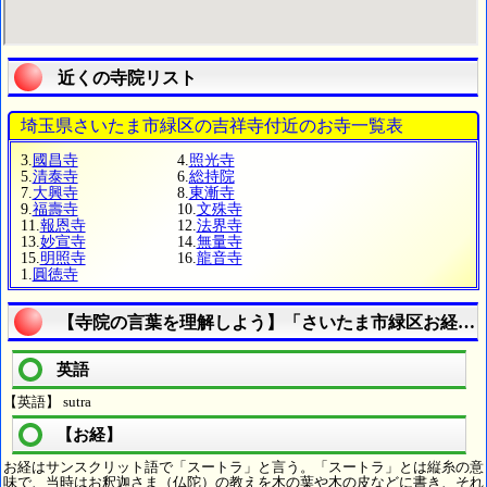
近くの寺院リスト
埼玉県さいたま市緑区の吉祥寺付近のお寺一覧表
3.
國昌寺
4.
照光寺
5.
清泰寺
6.
総持院
7.
大興寺
8.
東漸寺
9.
福壽寺
10.
文殊寺
11.
報恩寺
12.
法界寺
13.
妙宣寺
14.
無量寺
15.
明照寺
16.
龍音寺
1.
圓徳寺
【寺院の言葉を理解しよう】「さいたま市緑区お経を
英語
【英語】 sutra
【お経】
お経はサンスクリット語で「スートラ」と言う。「スートラ」とは縦糸の意
味で、当時はお釈迦さま（仏陀）の教えを木の葉や木の皮などに書き、それ