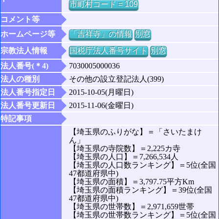
市町村コード = 109
コメント等
ホームページ等
「吉祥寺」の情報
別窓
宗教法人情報
国税庁法人番号サイト
別窓
法人番号(＊4)
7030005000036
法人の種別
その他の設立登記法人(399)
法人番号指定日
2015-10-05(月曜日)
法人番号更新日
2015-11-06(金曜日)
特記事項
【埼玉県のふりがな】＝「さいたまけ
ん」
【埼玉県の寺院数】＝2,225カ寺
【埼玉県の人口】＝7,266,534人
【埼玉県の人口数ランキング】＝5位(全国
47都道府県中)
【埼玉県の面積】＝3,797.75平方Km
【埼玉県の面積ランキング】＝39位(全国
47都道府県中)
【埼玉県の世帯数】＝2,971,659世帯
【埼玉県の世帯数ランキング】＝5位(全国