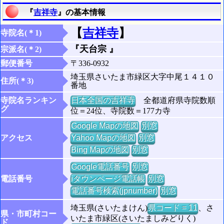
『
吉祥寺
』の基本情報
【
吉祥寺
】
寺院名(＊1)
『天台宗 』
宗派名(＊2)
郵便番号
〒336-0932
埼玉県さいたま市緑区大字中尾１４１０
住所(＊3)
番地
寺院名ランキン
日本全国の吉祥寺
全都道府県寺院数順
グ
位＝24位、寺院数＝177カ寺
Google Mapの地図
別窓
アクセス
Yahoo Mapの地図
別窓
Bing Mapの地図
別窓
Google電話番号
別窓
電話番号
iタウンページ電話帳
別窓
電話番号検索(jpnumber)
別窓
埼玉県(さいたまけん)
県コード = 11
、さ
県・市町村コー
いたま市緑区(さいたましみどりく)
ド