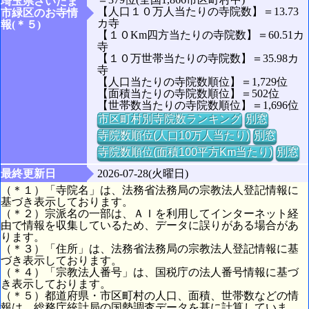
埼玉県さいたま
【人口１０万人当たりの寺院数】＝13.73
市緑区のお寺情
カ寺
報(＊５)
【１０Km四方当たりの寺院数】＝60.51カ
寺
【１０万世帯当たりの寺院数】＝35.98カ
寺
【人口当たりの寺院数順位】＝1,729位
【面積当たりの寺院数順位】＝502位
【世帯数当たりの寺院数順位】＝1,696位
市区町村別寺院数ランキング
別窓
寺院数順位(人口10万人当たり)
別窓
寺院数順位(面積100平方Km当たり)
別窓
最終更新日
2026-07-28(火曜日)
（＊１）「寺院名」は、法務省法務局の宗教法人登記情報に
基づき表示しております。
（＊２）宗派名の一部は、ＡＩを利用してインターネット経
由で情報を収集しているため、データに誤りがある場合があ
ります。
（＊３）「住所」は、法務省法務局の宗教法人登記情報に基
づき表示しております。
（＊４）「宗教法人番号」は、国税庁の法人番号情報に基づ
き表示しております。
（＊５）都道府県・市区町村の人口、面積、世帯数などの情
報は、総務庁統計局の国勢調査データを基に計算していま