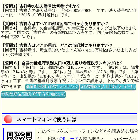
【質問3】吉祥寺の法人番号は何番ですか？
【回答3】吉祥寺の法人番号は、「7030005000036」です。法人番号指定年
月日は、「2015-10-05(月曜日)」です。
【質問4】吉祥寺はすべての都道府県で何ヶ寺ありますか？
【回答4】「吉祥寺」の全都道府県での寺院数とランキングは以下のとおり
です。全国での「吉祥寺」の寺院数は177カ寺です。同じ寺院名の数では、
全国で第24位です。
【質問5】吉祥寺はどこの県の、どこの市町村にありますか？
【回答5】吉祥寺は、埼玉県(さいたまけん)さいたま市緑区(さいたましみど
りく)の寺院です。
【質問６】全国の都道府県別人口10万人当り寺院数ランキングは？
【回答６】「第1位」は、滋賀県の『219.05ヶ寺』です。「第2位」は、福井
県の『214.43ヶ寺』です。「第3位」は、島根県の『187.8ヶ寺』です。「第
4位」は、山梨県の『178.46ヶ寺』です。「第5位」は、和歌山県の『163.25
ヶ寺』です。全国の都道府県別寺院ランキングの詳細は、下記のボタンで確
認できます。
都道府県別寺院数ランキング
寺院数順位(人口10万人当たり)
寺院数順位(面積100平方Km当たり)
スマートフォンで使うには
このページをスマートフォンなどから読み込む場合
は、上記の
QRコード
を読み取ると、このページの