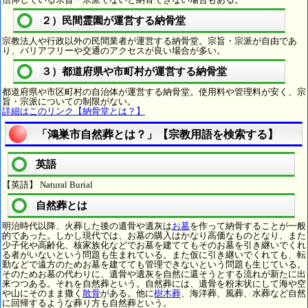
２）民間霊園が運営する納骨堂
宗教法人や行政以外の民間業者が運営する納骨堂。宗旨・宗派が自由であ
り、バリアフリーや交通のアクセスが良い場合が多い。
３）都道府県や市町村が運営する納骨堂
都道府県や市区町村の自治体が運営する納骨堂。使用料や管理料が安く、宗
旨・宗派についての制限がない。
詳細はこのリンク【納骨堂とは？】
「鴻巣市自然葬とは？」【宗教用語を検索する】
英語
【英語】 Natural Burial
自然葬とは
明治時代以降、火葬した後の遺骨や遺灰は
お墓
を作って納骨することが一般
的であった。しかし現代では、お墓の購入はかなり高価なものとなり、また
少子化や高齢化、核家族化などでお墓を建ててもそのお墓を引き継いでくれ
る者がいないという問題も生まれている。また仮に引き継いでくれても、転
勤などで遠方のためお墓を建てても管理できないという問題も生じている。
そのためお墓の代わりに、遺骨や遺灰を自然に還そうとする流れが新たに出
来つつある。それを自然葬という。自然葬には、遺骨を粉末状にして海や空
や山にそのまま撒く
散骨
がある。他に
樹木葬
、海洋葬、風葬、水葬など自然
に回帰するような葬り方も自然葬という。