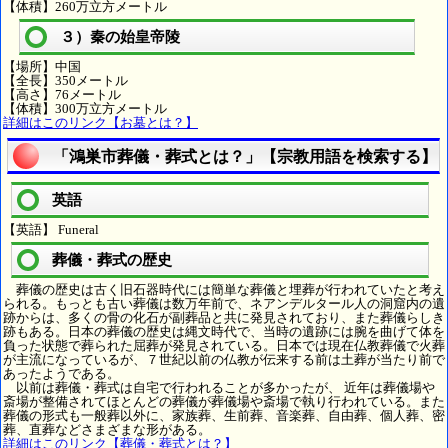
【体積】260万立方メートル
３）秦の始皇帝陵
【場所】中国
【全長】350メートル
【高さ】76メートル
【体積】300万立方メートル
詳細はこのリンク【お墓とは？】
「鴻巣市葬儀・葬式とは？」【宗教用語を検索する】
英語
【英語】 Funeral
葬儀・葬式の歴史
葬儀の歴史は古く旧石器時代には簡単な葬儀と埋葬が行われていたと考え
られる。もっとも古い葬儀は数万年前で、ネアンデルタール人の洞窟内の遺
跡からは、多くの骨の化石が副葬品と共に発見されており、また葬儀らしき
跡もある。日本の葬儀の歴史は縄文時代で、当時の遺跡には腕を曲げて体を
負った状態で葬られた屈葬が発見されている。日本では現在仏教葬儀で火葬
が主流になっているが、７世紀以前の仏教が伝来する前は土葬が当たり前で
あったようである。
以前は葬儀・葬式は自宅で行われることが多かったが、 近年は葬儀場や
斎場が整備されてほとんどの葬儀が葬儀場や斎場で執り行われている。また
葬儀の形式も一般葬以外に、家族葬、生前葬、音楽葬、自由葬、個人葬、密
葬、直葬などさまざまな形がある。
詳細はこのリンク【葬儀・葬式とは？】