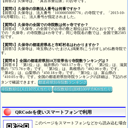
【回答2】久保寺は、「真言宗豊山派」のお寺です。
【質問3】久保寺の宗教法人番号は何番ですか？
【回答3】久保寺は、法人番号「1030005009776」の寺院です。「2015-10-
05(月曜日)」に、法人番号が指定されました。
【質問4】久保寺の全国での寺院数は何ヶ寺ですか？
【回答4】「久保寺」の全国でのお寺の数と順位は以下のとおりです。全国
での「久保寺」の寺院数は4カ寺です。同じ寺院名の数では、全国で第2585
位です。
【質問5】久保寺の都道府県名と市町村名はわかりますか？
【回答5】久保寺は、埼玉県(さいたまけん)鴻巣市(こうのすし)の仏教寺院で
す。
【質問６】全国の都道府県別10万世帯当り寺院数ランキングは？
【回答６】「第1位」は、福井県の『603.17ヶ寺』です。「第2位」は、滋賀
県の『575.76ヶ寺』です。「第3位」は、島根県の『492.06ヶ寺』です。
「第4位」は、山梨県の『450.18ヶ寺』です。「第5位」は、富山県の
『410.05ヶ寺』です。全国の都道府県別寺院ランキングの詳細は、下記のボ
タンで確認できます。
都道府県別寺院数ランキング
寺院数順位(人口10万人当たり)
寺院数順位(面積100平方Km当たり)
QRCodeを使いスマートフォンで利用
このページをスマートフォンなどから読み込む場合