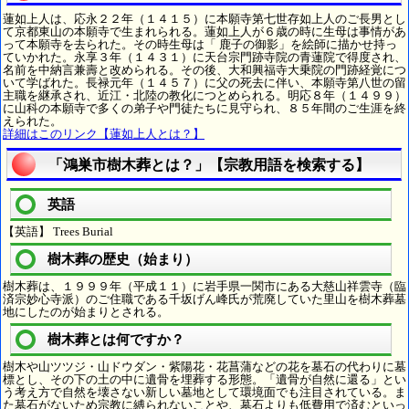
蓮如上人は、応永２２年（１４１５）に本願寺第七世存如上人のご長男とし
て京都東山の本願寺で生まれられる。蓮如上人が６歳の時に生母は事情があ
って本願寺を去られた。その時生母は「 鹿子の御影」を絵師に描かせ持っ
ていかれた。永享３年（１４３１）に天台宗門跡寺院の青蓮院で得度され、
名前を中納言兼壽と改められる。その後、大和興福寺大乗院の門跡経覚につ
いて学ばれた。長禄元年（１４５７）に父の死去に伴い、本願寺第八世の留
主職を継承され、近江・北陸の教化につとめられる。明応８年（１４９９）
に山科の本願寺で多くの弟子や門徒たちに見守られ、８５年間のご生涯を終
えられた。
詳細はこのリンク【蓮如上人とは？】
「鴻巣市樹木葬とは？」【宗教用語を検索する】
英語
【英語】 Trees Burial
樹木葬の歴史（始まり）
樹木葬は、１９９９年（平成１１）に岩手県一関市にある大慈山祥雲寺（臨
済宗妙心寺派）のご住職である千坂げん峰氏が荒廃していた里山を樹木葬墓
地にしたのが始まりとされる。
樹木葬とは何ですか？
樹木や山ツツジ・山ドウダン・紫陽花・花菖蒲などの花を墓石の代わりに墓
標とし、その下の土の中に遺骨を埋葬する形態。「遺骨が自然に還る」とい
う考え方で自然を壊さない新しい墓地として環境面でも注目されている。ま
た墓石がないため宗教に縛られないことや、墓石よりも低費用で済むといっ