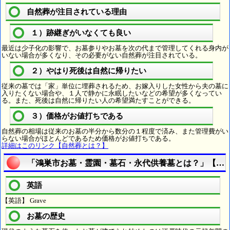
自然葬が注目されている理由
１）跡継ぎがいなくても良い
最近は少子化の影響で、お墓参りやお墓を次の代まで管理してくれる身内が
いない場合が多くなり、その必要がない自然葬が注目されている。
２）やはり死後は自然に帰りたい
従来の墓では「家」単位に埋葬されるため、お嫁入りした女性から夫の墓に
入りたくない場合や、１人で静かに永眠したいなどの希望が多くなってい
る。また、死後は自然に帰りたい人の希望満たすことができる。
３）価格がお値打ちである
自然葬の相場は従来のお墓の半分から数分の１程度で済み、また管理費がい
らない場合がほとんどであるため価格がお値打ちである。
詳細はこのリンク【自然葬とは？】
「鴻巣市お墓・霊園・墓石・永代供養墓とは？」【宗
英語
【英語】 Grave
お墓の歴史