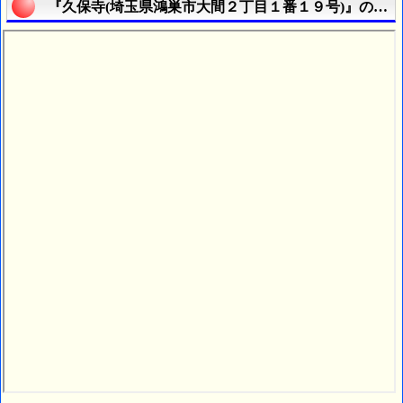
『久保寺(埼玉県鴻巣市大間２丁目１番１９号)』の航