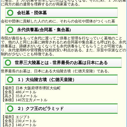
た場合、２つのお墓を管理しなければならなくなる。そのため、１つのお墓
に両方の親の遺骨を埋葬するのが両家墓である。
会社墓・団体墓
会社や団体に貢献した人のために、それらの会社や団体がつくった墓
永代供養墓(合同墓・集合墓)
寺院が責任をもって永代に渡ってご供養と管理を行なっていく墓地のこと
で、他の人と同じお墓に納骨されるため合同墓や集合墓とも呼ばれる。永代
供養墓は、跡継ぎがいなくなっても永代供養をしてもらうことが可能であ
り、永代使用料や管理費が比較的安い利点がある。また、宗旨や宗派などの
制約が少ないことも特徴である。
世界三大陵墓とは - 世界最長のお墓は日本にある
世界最長のお墓は、日本にある大仙陵古墳（仁徳天皇陵）である。
１）大仙陵古墳（仁徳天皇陵）
【場所】日本 大阪府堺市堺区大仙町
【全長】486メートル
【高さ】35.8メートル
【体積】140万立方メートル
２）クフ王のピラミッド
【場所】エジプト
【全長】230メートル
【高さ】146メートル