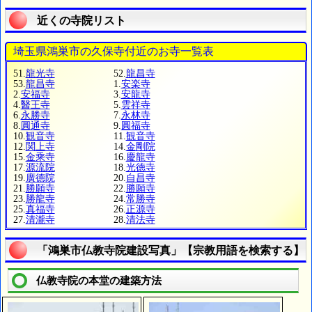
近くの寺院リスト
埼玉県鴻巣市の久保寺付近のお寺一覧表
51.
龍光寺
52.
龍昌寺
53.
龍昌寺
1.
安楽寺
2.
安福寺
3.
安龍寺
4.
醫王寺
5.
雲祥寺
6.
永勝寺
7.
永林寺
8.
圓通寺
9.
圓福寺
10.
観音寺
11.
観音寺
12.
関上寺
14.
金剛院
15.
金乘寺
16.
慶龍寺
17.
源流院
18.
光徳寺
19.
廣德院
20.
自昌寺
21.
勝願寺
22.
勝願寺
23.
勝龍寺
24.
常勝寺
25.
真福寺
26.
正源寺
27.
清瀧寺
28.
清法寺
「鴻巣市仏教寺院建設写真」【宗教用語を検索する】
仏教寺院の本堂の建築方法