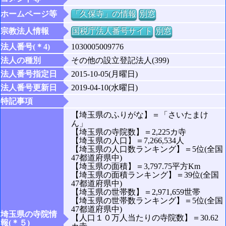
ホームページ等
「久保寺」の情報
別窓
宗教法人情報
国税庁法人番号サイト
別窓
法人番号(＊4)
1030005009776
法人の種別
その他の設立登記法人(399)
法人番号指定日
2015-10-05(月曜日)
法人番号更新日
2019-04-10(水曜日)
特記事項
【埼玉県のふりがな】＝「さいたまけ
ん」
【埼玉県の寺院数】＝2,225カ寺
【埼玉県の人口】＝7,266,534人
【埼玉県の人口数ランキング】＝5位(全国
47都道府県中)
【埼玉県の面積】＝3,797.75平方Km
【埼玉県の面積ランキング】＝39位(全国
47都道府県中)
【埼玉県の世帯数】＝2,971,659世帯
【埼玉県の世帯数ランキング】＝5位(全国
47都道府県中)
埼玉県の寺院情
【人口１０万人当たりの寺院数】＝30.62
報(＊５)