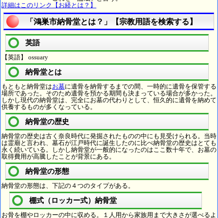
詳細はこのリンク【お経とは？】
「鴻巣市納骨堂とは？」【宗教用語を検索する】
英語
【英語】 ossuary
納骨堂とは
もともと納骨堂は
お墓
に遺骨を納骨するまでの間、一時的に遺骨を保管する
場所であった。そのため遺骨を預かる期間も決まっている場合が多かった。
しかし現代の納骨堂は、完全にお墓の代わりとして、恒久的に遺骨を納めて
供養するものが多くなっている。
納骨堂の歴史
納骨堂の歴史は古く奈良時代に発掘されたものの中にも見受けられる。当時
は霊廟と言われ、墓石が江戸時代に誕生したのに比べ納骨堂の歴史はとても
永く続いている。しかし納骨堂が一般的になったのはここ数十年で、お墓の
取得費用が高騰したことが背景にある。
納骨堂の形態
納骨堂の形態は、下記の４つのタイプがある。
棚式（ロッカー式）納骨堂
お骨を棚やロッカーの中に収める。１人用から家族用まで大きさが選べるよ