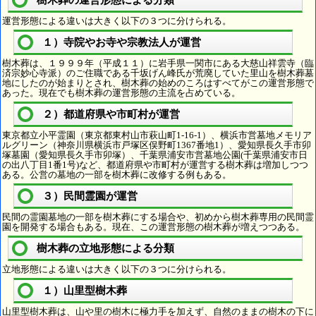
樹木葬の運営形態による分類
運営形態による違いは大きく以下の３つに分けられる。
１）寺院やお寺や宗教法人が運営
樹木葬は、１９９９年（平成１１）に岩手県一関市にある大慈山祥雲寺（臨
済宗妙心寺派）のご住職である千坂げん峰氏が荒廃していた里山を樹木葬墓
地にしたのが始まりとされ、樹木葬の始めのころはすべてがこの運営形態で
あった。現在でも樹木葬の運営形態の主流を占めている。
２）都道府県や市町村が運営
東京都立小平霊園（東京都東村山市萩山町1-16-1）、横浜市営墓地メモリア
ルグリーン（神奈川県横浜市戸塚区俣野町1367番地1）、愛知県長久手市卯
塚墓園（愛知県長久手市卯塚）、千葉県浦安市営墓地公園(千葉県浦安市日
の出八丁目1番1号)など、都道府県や市町村が運営する樹木葬は増加しつつ
ある。公営の墓地の一部を樹木葬に改修する例もある。
３）民間霊園が運営
民間の霊園墓地の一部を樹木葬にする場合や、初めから樹木葬専用の民間霊
園を開発する場合もある。現在、この運営形態の樹木葬が増えつつある。
樹木葬の立地形態による分類
立地形態による違いは大きく以下の３つに分けられる。
１）山里型樹木葬
山里型樹木葬は、山や里の樹木に極力手を加えず、自然のままの樹木の下に