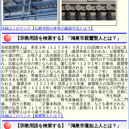
詳細はこのリンク【仏教寺院の本堂の建築方法とは？】
【宗教用語を検索する】「鴻巣市親鸞聖人とは？」
宗祖親鸞聖人は、承安３年（１１７３年）５月２１日(旧暦の４月１日)に京
都の日野でご誕生になられる。お父さま（藤原有範と言われる）が親鸞聖人
が４歳の時に、お母さま（吉光御前と言われる）が８歳の時にご逝去され
る。治承５年（１１８１年）親鸞聖人が９歳の時に、慈円の下で出家得度さ
れ、比叡山天台宗の僧となられる。建仁元年（１２０１年）の春頃、親鸞聖
人は比叡山を下山され、六角堂に百日参籠される。その後、吉水の法然上人
の下で信心決定され、弟子となられる。建永２年（１２０７年）、後鳥羽上
皇の怒りに触れ、専修念仏の禁止と西意善綽房・性願房・住蓮房・安楽房遵
西の４名を死罪、法然上人ならびに親鸞聖人を含む７名の弟子が流罪に処せ
られる。 建暦元年（１２１１年）流罪より５年後、親鸞聖人の流罪が許さ
れる。建保２年（１２１４年）東国での布教活動のため、性信などの門弟と
共に越後を出発し、常陸国に向かう。親鸞聖人が６０歳を過ぎた頃、京都に
帰京される。その後は著作活動に励まられ、「教行信証」、「浄土和讃」、
「高僧和讃」、「唯信鈔文意」、「尊号真像銘文」「愚禿鈔」、「入出二門
偈」「四十八誓願」、「正像末和讃」「一念多念文意」などを著作される。
旧暦の弘長２年（１２６２年）１１月２８日（新暦の１２６３年１月１６
日）親鸞聖人は９０歳で入滅される。
詳細はこのリンク【親鸞聖人とは？】
【宗教用語を検索する】「鴻巣市蓮如上人とは？」