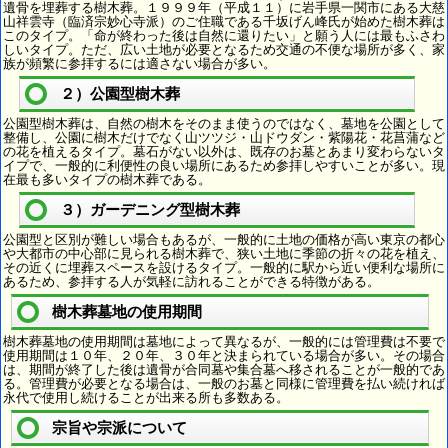
遺骨を埋葬する樹木葬。１９９９年（平成１１）に岩手県一関市にある大慈
山祥雲寺（臨済宗妙心寺派）のご住職である千坂げん峰氏が始めた樹木葬は
このタイプ。「命が終わった後は自然に還りたい」と願う人には最もふさわ
しいタイプ。ただ、広い土地が必要となるため交通の不便な場所が多く、家
族が頻繁に参拝するには適さない場合が多い。
２）公園型樹木葬
公園型樹木葬は、自然の樹木をそのまま使うのではなく、墓地を公園として
整備し、公園に樹木だけでなく山ツツジ・山ドウダン・紫陽花・花菖蒲など
の花を植えるタイプ。墓石がない以外は、既存のお墓とあまり変わらないタ
イプで、一般的に利便性の良い場所にあるため参拝しやすいことが多い。現
在最も多いタイプの樹木葬である。
３）ガーデニング型樹木葬
公園型と区別が難しい場合もあるが、一般的に土地の価格が高い東京の都心
や大都市の中心部に見られる樹木葬で、狭い土地に季節の折々の花を植え、
その近くに埋葬スペースを設けるタイプ。一般的に駅から近い便利な場所に
あるため、参拝する人が気軽に訪れることができる特徴がある。
樹木葬墓地の使用期間
樹木葬墓地の使用期間は墓地によって異なるが、一般的には管理費は不要で
使用期間は１０年、２０年、３０年と決まられている場合が多い。その場合
は、期間が終了した後は遺骨が合同墓や集合墓へ移されることが一般的であ
る。管理費が必要となる場合は、一般のお墓と同様に管理費を払い続ければ
永代で使用し続けることが出来る所も多数ある。
宗旨や宗派について