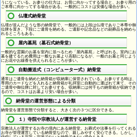
うになっている。お参りの仕方は、お骨に向かってする場合と、お参り用の
ご本尊に向かってする場合がある。一般的にコストは安価な場合が多い。
仏壇式納骨堂
仏壇が並んだような形の納骨堂で、一般的には上段は仏壇でありご本尊や御
位牌を置き、下段にご遺骨を納める。ご遺影や記念品などの副葬品を納めら
れるところもある。
屋内墓苑（墓石式納骨堂）
一般的な霊園のお墓を室内に並べるため「屋内墓苑」と呼ばれる。室内にお
墓を建てるため費用は一般なお墓より高額になるが、一般のお墓と同じよう
にお花やお線香を供えられるところが多い。
自動搬送式（コンピューター式）納骨堂
通常はご遺骨を納めた納骨箱が収納庫に保管されている。お参りする時は、
専用のカードなどを入れると納骨箱が礼拝室に自動的に運ばれて来て、その
ご遺骨や御位牌に対してお参りする。収納庫には何千もの納骨箱が収納でき
るので、コストはお墓より安い場合が多い。
納骨堂の運営形態による分類
納骨堂を運営形態で分類すると、大きく次の３つに区分できる。
１）寺院や宗教法人が運営する納骨堂
宗教法人が運営するお寺の境内にある納骨堂。お葬式や法事を行ってくれる
お寺が管理運営している納骨堂なので、親しみやすく安心できる。しかし、
信仰している宗旨・宗派でないと納骨できない場合もある。