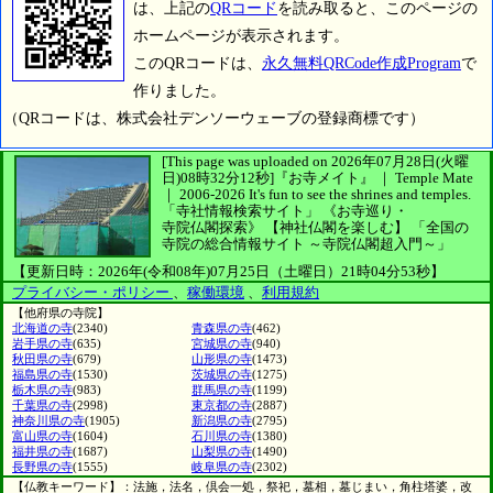
は、上記の
QRコード
を読み取ると、このページの
ホームページが表示されます。
このQRコードは、
永久無料QRCode作成Program
で
作りました。
（QRコードは、株式会社デンソーウェーブの登録商標です）
[This page was uploaded on 2026年07月28日(火曜
日)08時32分12秒]
『お寺メイト』 ｜ Temple Mate
｜
2006-2026
It's fun to see
the shrines and temples.
「寺社情報検索サイト」
《お寺巡り・
寺院仏閣探索》
【神社仏閣を楽しむ】
「全国の
寺院の総合情報サイト ～寺院仏閣超入門～」
【更新日時：2026年(令和08年)07月25日（土曜日）21時04分53秒】
プライバシー・ポリシー
、
稼働環境
、
利用規約
【他府県の寺院】
北海道の寺
(2340)
青森県の寺
(462)
岩手県の寺
(635)
宮城県の寺
(940)
秋田県の寺
(679)
山形県の寺
(1473)
福島県の寺
(1530)
茨城県の寺
(1275)
栃木県の寺
(983)
群馬県の寺
(1199)
千葉県の寺
(2998)
東京都の寺
(2887)
神奈川県の寺
(1905)
新潟県の寺
(2795)
富山県の寺
(1604)
石川県の寺
(1380)
福井県の寺
(1687)
山梨県の寺
(1490)
長野県の寺
(1555)
岐阜県の寺
(2302)
【仏教キーワード】：法施，法名，倶会一処，祭祀，墓相，墓じまい，角柱塔婆，改