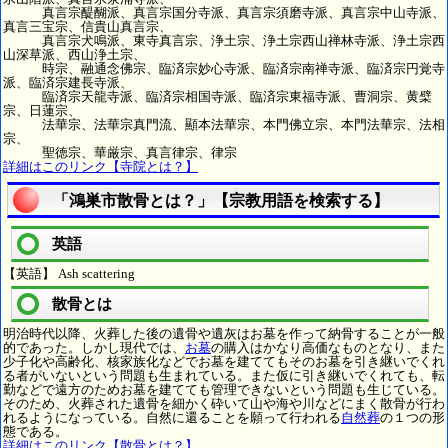
真言宗醍醐派、真言宗国分寺派、真言宗須磨寺派、真言宗中山寺派、
真言三宝宗、信貴山真言宗、
真言宗犬鳴派、東寺真言宗、浄土宗、浄土宗西山禅林寺派、浄土宗西
山深草派、西山浄土宗、
時宗、融通念佛宗、臨済宗妙心寺派、臨済宗南禅寺派、臨済宗円覚寺
派、臨済宗建長寺派、
臨済宗天龍寺派、臨済宗相国寺派、臨済宗東福寺派、曹洞宗、黄檗
宗、日蓮宗、
法華宗、法華宗真門流、顯本法華宗、本門佛立宗、本門法華宗、法相
宗、
聖徳宗、華厳宗、真言律宗、律宗
詳細はこのリンク【寺院とは？】
「鴻巣市散骨とは？」【宗教用語を検索する】
英語
【英語】 Ash scattering
散骨とは
明治時代以降、火葬した後の遺骨や遺灰はお墓を作って納骨することが一般
的であった。しかし現代では、
お墓
の購入はかなり高価なものとなり、また
少子化や高齢化、核家族化などでお墓を建ててもそのお墓を引き継いでくれ
る者がいないという問題も生まれている。また仮に引き継いでくれても、転
勤などで遠方のためお墓を建てても管理できないという問題も生じている。
そのため、火葬された遺骨を細かく砕いて山や海や川などにまく散骨が行わ
れるようになっている。自然に還ることを願って行われる
自然葬
の１つの形
態である。
詳細はこのリンク【散骨とは？】