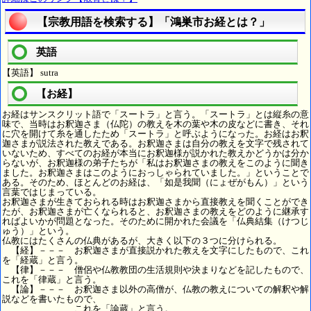
【宗教用語を検索する】「鴻巣市お経とは？」
英語
【英語】 sutra
【お経】
お経はサンスクリット語で「スートラ」と言う。「スートラ」とは縦糸の意
味で、当時はお釈迦さま（仏陀）の教えを木の葉や木の皮などに書き、それ
に穴を開けて糸を通したため「スートラ」と呼ぶようになった。お経はお釈
迦さまが説法された教えである。お釈迦さまは自分の教えを文字で残されて
いないため、すべてのお経が本当にお釈迦様が説かれた教えかどうかは分か
らないが、お釈迦様の弟子たちが「私はお釈迦さまの教えをこのように聞き
ました。お釈迦さまはこのようにおっしゃられていました。」ということで
ある。そのため、ほとんどのお経は、「如是我聞（にょぜがもん）」という
言葉ではじまっている。
お釈迦さまが生きておられる時はお釈迦さまから直接教えを聞くことができ
たが、お釈迦さまが亡くなられると、お釈迦さまの教えをどのように継承す
ればよいかが問題となった。そのために開かれた会議を「仏典結集（けつじ
ゅう）」という。
仏教にはたくさんの仏典があるが、大きく以下の３つに分けられる。
【経】－－－ お釈迦さまが直接説かれた教えを文字にしたもので、これ
を「経蔵」と言う。
【律】－－－ 僧侶や仏教教団の生活規則や決まりなどを記したもので、
これを「律蔵」と言う。
【論】－－－ お釈迦さま以外の高僧が、仏教の教えについての解釈や解
説などを書いたもので、
これを「論蔵」と言う。