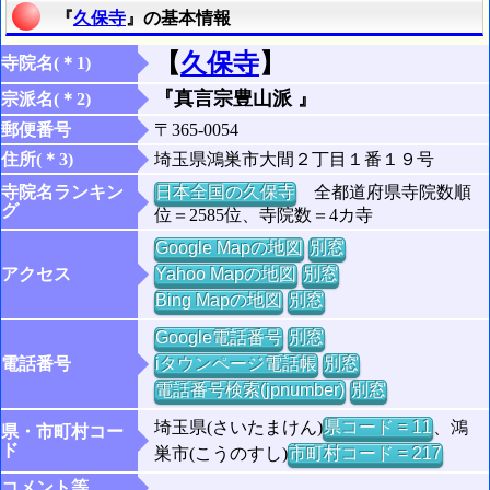
『
久保寺
』の基本情報
【
久保寺
】
寺院名(＊1)
『真言宗豊山派 』
宗派名(＊2)
郵便番号
〒365-0054
住所(＊3)
埼玉県鴻巣市大間２丁目１番１９号
寺院名ランキン
日本全国の久保寺
全都道府県寺院数順
グ
位＝2585位、寺院数＝4カ寺
Google Mapの地図
別窓
アクセス
Yahoo Mapの地図
別窓
Bing Mapの地図
別窓
Google電話番号
別窓
電話番号
iタウンページ電話帳
別窓
電話番号検索(jpnumber)
別窓
埼玉県(さいたまけん)
県コード = 11
、鴻
県・市町村コー
ド
巣市(こうのすし)
市町村コード = 217
コメント等