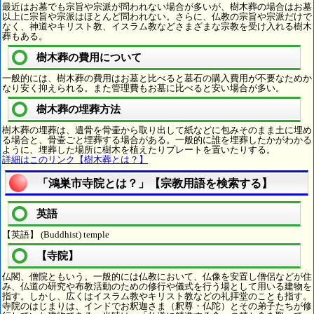
最近はお墓でも宗旨や宗派が問われない場合が多いが、樹木葬の場合はお墓
以上に宗旨や宗派はほとんど問われない。さらに、仏教の宗旨や宗派だけで
なく、神道やキリスト教、イスラム教などさまざまな宗教を受け入れる樹木
葬もある。
樹木葬の費用について
一般的には、樹木葬の費用はお墓と比べると墓石の購入費用が不要なためか
なり安く抑えられる。また管理費もお墓に比べると安い場合が多い。
樹木葬の埋葬方法
樹木葬の埋葬は、遺骨を骨壷から取り出して紙などに包みそのまま土に埋め
る場合と、骨壷ごと埋葬する場合がある。一般的に誰を埋葬したかがわかる
ように、埋葬した場所に樹木を植えたりプレートを置いたりする。
詳細はこのリンク【樹木葬とは？】
「鴻巣市寺院とは？」【宗教用語を検索する】
英語
【英語】 (Buddhist) temple
【寺院】
仏閣、僧院ともいう。一般的には仏教において、仏像を安置し僧侶などが住
み、仏道の研究や布教活動のための修行や儀式を行う場として用いる建物を
指す。しかし、広くはイスラム教やキリスト教などの礼拝堂のことも指す。
寺院のはじまりは、インドでお釈迦さま（釈尊・仏陀）とその弟子たちが修