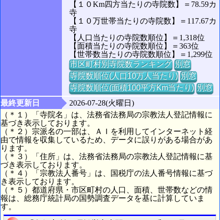
【１０Km四方当たりの寺院数】＝78.59カ
寺
【１０万世帯当たりの寺院数】＝117.67カ
寺
【人口当たりの寺院数順位】＝1,318位
【面積当たりの寺院数順位】＝363位
【世帯数当たりの寺院数順位】＝1,299位
市区町村別寺院数ランキング
別窓
寺院数順位(人口10万人当たり)
別窓
寺院数順位(面積100平方Km当たり)
別窓
最終更新日
2026-07-28(火曜日)
（＊１）「寺院名」は、法務省法務局の宗教法人登記情報に
基づき表示しております。
（＊２）宗派名の一部は、ＡＩを利用してインターネット経
由で情報を収集しているため、データに誤りがある場合があ
ります。
（＊３）「住所」は、法務省法務局の宗教法人登記情報に基
づき表示しております。
（＊４）「宗教法人番号」は、国税庁の法人番号情報に基づ
き表示しております。
（＊５）都道府県・市区町村の人口、面積、世帯数などの情
報は、総務庁統計局の国勢調査データを基に計算していま
す。