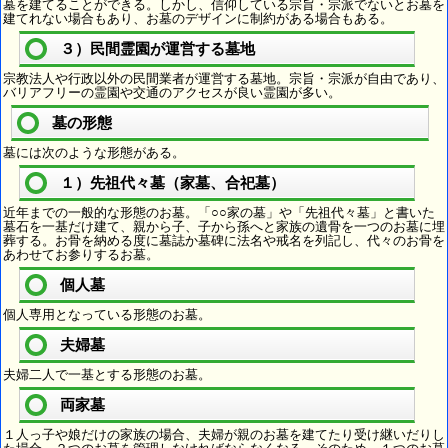
墓を建てることができる。しかし、信仰している宗旨・宗派でないとお墓を
建てれない場合もあり、お墓のデザインに制約がある場合もある。
３）民間霊園が運営する墓地
宗教法人や行政以外の民間業者が運営する墓地。宗旨・宗派が自由であり、
バリアフリーの霊園や交通のアクセスが良い霊園が多い。
墓の形態
墓には次のような形態がある。
１）先祖代々墓（家墓、合祀墓）
近年までの一般的な形態のお墓。「○○家の墓」や「先祖代々墓」と書いた
墓石を一基だけ建て、親から子、子から孫へと家族の遺骨を一つのお墓に埋
葬する。お骨を納める度に墓誌か墓碑に法名や戒名を列記し、代々のお骨を
あわせてお参りするお墓。
個人墓
個人専用となっている形態のお墓。
夫婦墓
夫婦二人で一基とする形態のお墓。
両家墓
１人っ子や娘だけの家族の場合、夫婦が親のお墓を建てたり受け継いだりし