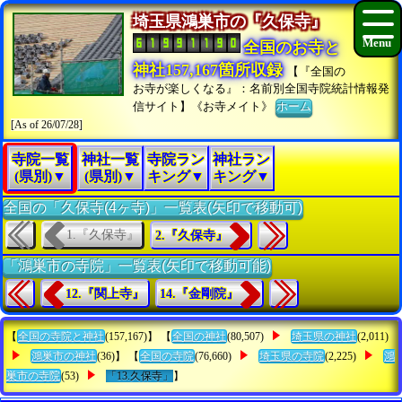
埼玉県鴻巣市の『久保寺』
全国のお寺と
神社157,167箇所収録
【『全国の
お寺が楽しくなる』：名前別全国寺院統計情報発
信サイト】《お寺メイト》
ホーム
[As of 26/07/28]
寺院一覧
神社一覧
寺院ラン
神社ラン
(県別)▼
(県別)▼
キング▼
キング▼
全国の「久保寺(4ヶ寺)」一覧表(矢印で移動可)
1.『久保寺』
2.『久保寺』
「鴻巣市の寺院」一覧表(矢印で移動可能)
12.『関上寺』
14.『金剛院』
【
全国の寺院と神社
(157,167)】 【
全国の神社
(80,507)
埼玉県の神社
(2,011)
鴻巣市の神社
(36)】 【
全国の寺院
(76,660)
埼玉県の寺院
(2,225)
鴻
巣市の寺院
(53)
「13.久保寺」
】