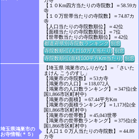
カ寺
【１０Km四方当たりの寺院数】＝58.59カ
寺
【１０万世帯当たりの寺院数】＝74.87カ
寺
【人口当たりの寺院数順位】＝42位
【面積当たりの寺院数順位】＝7位
【世帯数当たりの寺院数順位】＝42位
都道府県別寺院数ランキング
別窓
寺院数順位(人口10万人当たり)
別窓
寺院数順位(面積100平方Km当たり)
別窓
【埼玉県 鴻巣市のふりがな】＝「さいた
まけん こうのすし」
【鴻巣市の寺院数】＝53カ寺
【鴻巣市の人口】＝118,072人
【鴻巣市の人口数ランキング】＝347位(全
国1,866市区町村中)
【鴻巣市の面積】＝67.44平方Km
【鴻巣市の面積ランキング】＝1,173位(全
国1,866市区町村中)
【鴻巣市の世帯数】＝45,043世帯
【鴻巣市の世帯数ランキング】＝375位(全
国1,866市区町村中)
埼玉県鴻巣市の
【人口１０万人当たりの寺院数】＝44.89
お寺情報(＊５)
カ寺