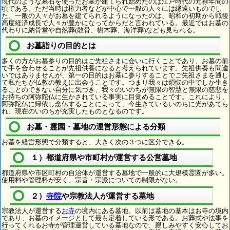
現代のような墓石を使ったお墓が建てられ始めたのは江戸時代の元禄年間の
頃である。ただ当時は権力者などが中心で一般の人々には縁遠いものでし
た。一般の人々がお墓を建てられるようになったのは、昭和の初期から戦後
高度経済成長で人々が豊かになってからだと言われている。最近ではお墓の
代わりに納骨堂や自然葬(散骨、樹木葬、海洋葬)なども見られる。
お墓詣りの目的とは
多くの方がお墓参りの目的はご先祖さまに会いに行くことであり、お墓の前
で手を合わせることが先祖供養になると考えられています。先祖供養も間違
いではありませんが、第一の目的はお墓に参りすることでご先祖さまを通し
て私たちが仏教の教えに出会うことです。つまり我々は煩悩の中でしか生き
ることのできない自分に気づき、我々のいのちが無限の智慧と無限の慈悲を
お持ちの阿弥陀仏に生かされている事実に目覚めることです。これにより、
阿弥陀仏に帰依し念仏することによって、今生きているいのちに光があてら
れ、現在のいのちが充実したものとなるのです。
お墓・霊園・墓地の運営形態による分類
お墓を経営形態で分類すると、大きく次の３つに区分できる。
１）都道府県や市町村が運営する公営墓地
都道府県や市区町村の自治体が運営する墓地で一般的に大規模霊園が多い。
使用料や管理料が安く、宗旨・宗派についての制限がない。
２）
寺院
や宗教法人が運営する墓地
宗教法人が運営する
お寺
の境内にある墓地。以前は墓地の基本はお寺の境内
であり、お墓のイメージとして最も定着している形である。お葬式や法事を
行ってくれるお寺が管理運営している墓地なので、親しみやすく安心してお