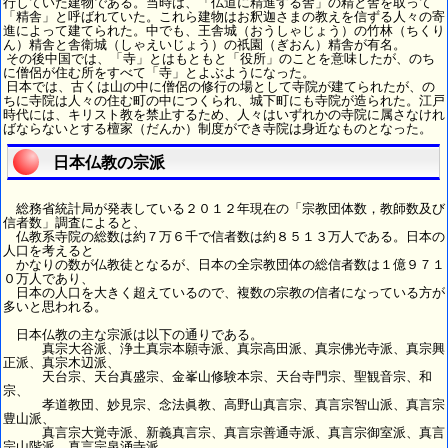
行していた建物である。当時は、「仏道に精進する舎」の精と舎を取って
「精舎」と呼ばれていた。これら建物はお釈迦さまの教えを信ずる人々の寄
進によって建てられた。中でも、王舎城（おうしゃじょう）の竹林（ちくり
ん）精舎と舎衛城（しゃえいじょう）の祇園（ぎおん）精舎が有名。
その後中国では、「寺」とはもともと「役所」のことを意味したが、のち
に僧侶が住む所をすべて「寺」とよぶようになった。
日本では、古くは山の中に僧侶の修行の場として寺院が建てられたが、の
ちに寺院は人々の住む町の中につくられ、城下町にも寺院が造られた。江戸
時代には、キリスト教を禁止するため、人々はいずれかの寺院に属さなけれ
ばならないとする檀家（だんか）制度ができ寺院は身近なものとなった。
日本仏教の宗派
総務省統計局が発表している２０１２年現在の「宗教団体数，教師数及び
信者数」調査によると、
仏教系寺院の総数は約７万６千で信者数は約８５１３万人である。日本の
人口を考えると
かなりの数が仏教徒となるが、日本の全宗教団体の総信者数は１億９７１
０万人であり、
日本の人口を大きく超えているので、複数の宗教の信者になっている方が
多いと思われる。
日本仏教の主な宗派は以下の通りである。
真宗大谷派、浄土真宗本願寺派、真宗高田派、真宗佛光寺派、真宗興
正派、真宗木辺派、
天台宗、天台真盛宗、金峯山修験本宗、天台寺門宗、聖観音宗、和
宗、
孝道教団、妙見宗、念法眞教、高野山真言宗、真言宗智山派、真言宗
豊山派、
真言宗大覚寺派、新義真言宗、真言宗善通寺派、真言宗御室派、真言
宗山階派、真言宗泉涌寺派、