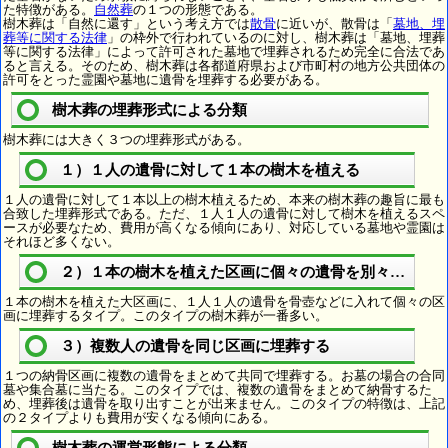
た特徴がある。
自然葬
の１つの形態である。
樹木葬は「自然に還す」という考え方では
散骨
に近いが、散骨は「
墓地、埋
葬等に関する法律
」の枠外で行われているのに対し、樹木葬は「墓地、埋葬
等に関する法律」によって許可された墓地で埋葬されるため完全に合法であ
ると言える。そのため、樹木葬は各都道府県および市町村の地方公共団体の
許可をとった霊園や墓地に遺骨を埋葬する必要がある。
樹木葬の埋葬形式による分類
樹木葬には大きく３つの埋葬形式がある。
１）１人の遺骨に対して１本の樹木を植える
１人の遺骨に対して１本以上の樹木植えるため、本来の樹木葬の趣旨に最も
合致した埋葬形式である。ただ、１人１人の遺骨に対して樹木を植えるスペ
ースが必要なため、費用が高くなる傾向にあり、対応している墓地や霊園は
それほど多くない。
２）１本の樹木を植えた区画に個々の遺骨を別々に埋葬
１本の樹木を植えた大区画に、１人１人の遺骨を骨壺などに入れて個々の区
画に埋葬するタイプ。このタイプの樹木葬が一番多い。
３）複数人の遺骨を同じ区画に埋葬する
１つの納骨区画に複数の遺骨をまとめて共同で埋葬する。お墓の場合の合同
墓や集合墓に当たる。このタイプでは、複数の遺骨をまとめて納骨するた
め、埋葬後は遺骨を取り出すことが出来ません。このタイプの特徴は、上記
の２タイプよりも費用が安くなる傾向にある。