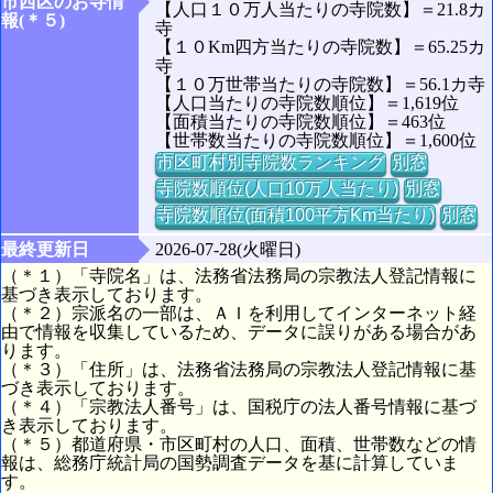
市西区のお寺情
【人口１０万人当たりの寺院数】＝21.8カ
報(＊５)
寺
【１０Km四方当たりの寺院数】＝65.25カ
寺
【１０万世帯当たりの寺院数】＝56.1カ寺
【人口当たりの寺院数順位】＝1,619位
【面積当たりの寺院数順位】＝463位
【世帯数当たりの寺院数順位】＝1,600位
市区町村別寺院数ランキング
別窓
寺院数順位(人口10万人当たり)
別窓
寺院数順位(面積100平方Km当たり)
別窓
最終更新日
2026-07-28(火曜日)
（＊１）「寺院名」は、法務省法務局の宗教法人登記情報に
基づき表示しております。
（＊２）宗派名の一部は、ＡＩを利用してインターネット経
由で情報を収集しているため、データに誤りがある場合があ
ります。
（＊３）「住所」は、法務省法務局の宗教法人登記情報に基
づき表示しております。
（＊４）「宗教法人番号」は、国税庁の法人番号情報に基づ
き表示しております。
（＊５）都道府県・市区町村の人口、面積、世帯数などの情
報は、総務庁統計局の国勢調査データを基に計算していま
す。