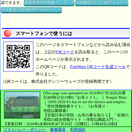
認できます。
都道府県別寺院数ランキング
寺院数順位(人口10万人当たり)
寺院数順位(面積100平方Km当たり)
スマートフォンで使うには
このページをスマートフォンなどから読み込む場合
は、上記の
QRコード
を読み取ると、このページの
ホームページが表示されます。
このQRコードは、
FreeWare QRコード生成ツール
で
作りました。
（QRコードは、株式会社デンソーウェーブの登録商標です）
[This page was uploaded on 2026年07月28日(火曜
日)08時32分19秒]
『お寺メイト』 ｜ Temple Mate
｜
2006-2026
It's fun to see
the shrines and temples.
「寺社情報検索サイト」
《お寺巡り・
寺院仏閣探索》
【全国日本の寺院－お寺の事を知ろう】
「全国の
寺院の総合情報サイト ～寺院仏閣超入門～」
【更新日時：2026年(令和08年)07月26日（日曜日）11時40分26秒】
プライバシー・ポリシー
、
稼働環境
、
利用規約