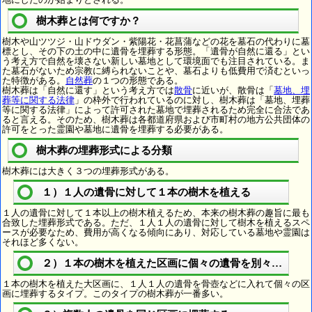
樹木葬とは何ですか？
樹木や山ツツジ・山ドウダン・紫陽花・花菖蒲などの花を墓石の代わりに墓
標とし、その下の土の中に遺骨を埋葬する形態。「遺骨が自然に還る」とい
う考え方で自然を壊さない新しい墓地として環境面でも注目されている。ま
た墓石がないため宗教に縛られないことや、墓石よりも低費用で済むといっ
た特徴がある。
自然葬
の１つの形態である。
樹木葬は「自然に還す」という考え方では
散骨
に近いが、散骨は「
墓地、埋
葬等に関する法律
」の枠外で行われているのに対し、樹木葬は「墓地、埋葬
等に関する法律」によって許可された墓地で埋葬されるため完全に合法であ
ると言える。そのため、樹木葬は各都道府県および市町村の地方公共団体の
許可をとった霊園や墓地に遺骨を埋葬する必要がある。
樹木葬の埋葬形式による分類
樹木葬には大きく３つの埋葬形式がある。
１）１人の遺骨に対して１本の樹木を植える
１人の遺骨に対して１本以上の樹木植えるため、本来の樹木葬の趣旨に最も
合致した埋葬形式である。ただ、１人１人の遺骨に対して樹木を植えるスペ
ースが必要なため、費用が高くなる傾向にあり、対応している墓地や霊園は
それほど多くない。
２）１本の樹木を植えた区画に個々の遺骨を別々に埋葬
１本の樹木を植えた大区画に、１人１人の遺骨を骨壺などに入れて個々の区
画に埋葬するタイプ。このタイプの樹木葬が一番多い。