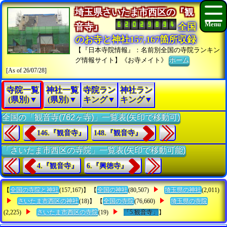
埼玉県さいたま市西区の『観
音寺』
全国
のお寺と神社157,167箇所収録
【『日本寺院情報』：名前別全国の寺院ランキン
グ情報サイト】《お寺メイト》
ホーム
[As of 26/07/28]
寺院一覧
神社一覧
寺院ラン
神社ラン
(県別)▼
(県別)▼
キング▼
キング▼
全国の「観音寺(762ヶ寺)」一覧表(矢印で移動可)
146.『観音寺』
148.『観音寺』
「さいたま市西区の寺院」一覧表(矢印で移動可能)
4.『観音寺』
6.『興徳寺』
【
全国の寺院と神社
(157,167)】 【
全国の神社
(80,507)
埼玉県の神社
(2,011)
さいたま市西区の神社
(18)】 【
全国の寺院
(76,660)
埼玉県の寺院
(2,225)
さいたま市西区の寺院
(19)
「5.観音寺」
】