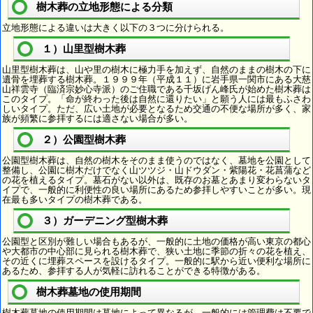
樹木葬の立地形態による分類
立地形態による違いは大きく以下の３つに分けられる。
１）山里型樹木葬
山里型樹木葬は、山や里の樹木に極力手を加えず、自然のままの樹木の下に
遺骨を埋葬する樹木葬。１９９９年（平成１１）に岩手県一関市にある大慈
山祥雲寺（臨済宗妙心寺派）のご住職である千坂げん峰氏が始めた樹木葬は
このタイプ。「命が終わった後は自然に還りたい」と願う人には最もふさわ
しいタイプ。ただ、広い土地が必要となるため交通の不便な場所が多く、家
族が頻繁に参拝するには適さない場合が多い。
２）公園型樹木葬
公園型樹木葬は、自然の樹木をそのまま使うのではなく、墓地を公園として
整備し、公園に樹木だけでなく山ツツジ・山ドウダン・紫陽花・花菖蒲など
の花を植えるタイプ。墓石がない以外は、既存のお墓とあまり変わらないタ
イプで、一般的に利便性の良い場所にあるため参拝しやすいことが多い。現
在最も多いタイプの樹木葬である。
３）ガーデニング型樹木葬
公園型と区別が難しい場合もあるが、一般的に土地の価格が高い東京の都心
や大都市の中心部に見られる樹木葬で、狭い土地に季節の折々の花を植え、
その近くに埋葬スペースを設けるタイプ。一般的に駅から近い便利な場所に
あるため、参拝する人が気軽に訪れることができる特徴がある。
樹木葬墓地の使用期間
樹木葬墓地の使用期間は墓地によって異なるが、一般的には管理費は不要で