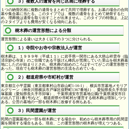
３）複数人の遺骨を同じ区画に埋葬する
１つの納骨区画に複数の遺骨をまとめて共同で埋葬する。お墓の場合の合同
墓や集合墓に当たる。このタイプでは、複数の遺骨をまとめて納骨するた
め、埋葬後は遺骨を取り出すことが出来ません。このタイプの特徴は、上記
の２タイプよりも費用が安くなる傾向にある。
樹木葬の運営形態による分類
運営形態による違いは大きく以下の３つに分けられる。
１）寺院やお寺や宗教法人が運営
樹木葬は、１９９９年（平成１１）に岩手県一関市にある大慈山祥雲寺（臨
済宗妙心寺派）のご住職である千坂げん峰氏が荒廃していた里山を樹木葬墓
地にしたのが始まりとされ、樹木葬の始めのころはすべてがこの運営形態で
あった。現在でも樹木葬の運営形態の主流を占めている。
２）都道府県や市町村が運営
東京都立小平霊園（東京都東村山市萩山町1-16-1）、横浜市営墓地メモリア
ルグリーン（神奈川県横浜市戸塚区俣野町1367番地1）、愛知県長久手市卯
塚墓園（愛知県長久手市卯塚）、千葉県浦安市営墓地公園(千葉県浦安市日
の出八丁目1番1号)など、都道府県や市町村が運営する樹木葬は増加しつつ
ある。公営の墓地の一部を樹木葬に改修する例もある。
３）民間霊園が運営
民間の霊園墓地の一部を樹木葬にする場合や、初めから樹木葬専用の民間霊
園を開発する場合もある。現在、この運営形態の樹木葬が増えつつある。