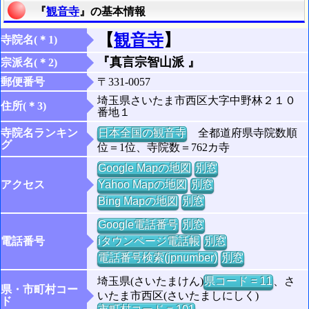
『
観音寺
』の基本情報
【
観音寺
】
寺院名(＊1)
『真言宗智山派 』
宗派名(＊2)
郵便番号
〒331-0057
埼玉県さいたま市西区大字中野林２１０
住所(＊3)
番地１
寺院名ランキン
日本全国の観音寺
全都道府県寺院数順
グ
位＝1位、寺院数＝762カ寺
Google Mapの地図
別窓
アクセス
Yahoo Mapの地図
別窓
Bing Mapの地図
別窓
Google電話番号
別窓
電話番号
iタウンページ電話帳
別窓
電話番号検索(jpnumber)
別窓
埼玉県(さいたまけん)
県コード = 11
、さ
県・市町村コー
いたま市西区(さいたましにしく)
ド