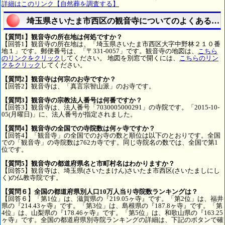
詳細はこのリンク【自然葬を調査する】
埼玉県さいたま市西区の観音寺についてのよくある質
【質問1】観音寺の所在地は何処ですか？
【回答1】観音寺の所在地は、「埼玉県さいたま市西区大字中野林２１０番
地１」です。郵便番号は、「〒331-0057」です。観音寺の地図は、
こちら
のリンクをクリック
してください。 地図を別窓で開くには、
こちらのリン
クをクリック
してください。
【質問2】観音寺は何宗のお寺ですか？
【回答2】観音寺は、「真言宗智山派」のお寺です。
【質問3】観音寺の宗教法人番号は何番ですか？
【回答3】観音寺は、法人番号「7030005000291」の寺院です。「2015-10-
05(月曜日)」に、法人番号が指定されました。
【質問4】観音寺の全国での寺院数は何ヶ寺ですか？
【回答4】「観音寺」の全国でのお寺の数と順位は以下のとおりです。全国
での「観音寺」の寺院数は762カ寺です。同じ寺院名の数では、全国で第1
位です。
【質問5】観音寺の都道府県名と市町村名はわかりますか？
【回答5】観音寺は、埼玉県(さいたまけん)さいたま市西区(さいたましにし
く)の仏教寺院です。
【質問６】全国の都道府県別人口10万人当り寺院数ランキングは？
【回答６】「第1位」は、滋賀県の『219.05ヶ寺』です。「第2位」は、福井
県の『214.43ヶ寺』です。「第3位」は、島根県の『187.8ヶ寺』です。「第
4位」は、山梨県の『178.46ヶ寺』です。「第5位」は、和歌山県の『163.25
ヶ寺』です。全国の都道府県別寺院ランキングの詳細は、下記のボタンで確