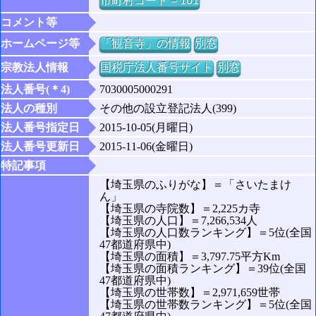
市町村コード = 101
コメント等
ホームページ等
「観音寺」の情報
別窓
宗教法人情報
国税庁法人番号サイト
別窓
法人番号(＊4)
7030005000291
法人の種別
その他の設立登記法人(399)
法人番号指定日
2015-10-05(月曜日)
法人番号更新日
2015-11-06(金曜日)
特記事項
【埼玉県のふりがな】＝「さいたまけ
ん」
【埼玉県の寺院数】＝2,225カ寺
【埼玉県の人口】＝7,266,534人
【埼玉県の人口数ランキング】＝5位(全国
47都道府県中)
【埼玉県の面積】＝3,797.75平方Km
【埼玉県の面積ランキング】＝39位(全国
47都道府県中)
【埼玉県の世帯数】＝2,971,659世帯
【埼玉県の世帯数ランキング】＝5位(全国