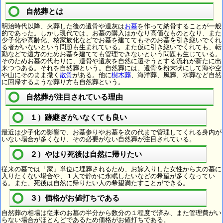
自然葬とは
明治時代以降、火葬した後の遺骨や遺灰は
お墓
を作って納骨することが一般
的であった。しかし現代では、お墓の購入はかなり高価なものとなり、また
少子化や高齢化、核家族化などでお墓を建ててもそのお墓を引き継いでくれ
る者がいないという問題も生まれている。また仮に引き継いでくれても、転
勤などで遠方のためお墓を建てても管理できないという問題も生じている。
そのためお墓の代わりに、遺骨や遺灰を自然に還そうとする流れが新たに出
来つつある。それを自然葬という。自然葬には、遺骨を粉末状にして海や空
や山にそのまま撒く
散骨
がある。他に
樹木葬
、海洋葬、風葬、水葬など自然
に回帰するような葬り方も自然葬という。
自然葬が注目されている理由
１）跡継ぎがいなくても良い
最近は少子化の影響で、お墓参りやお墓を次の代まで管理してくれる身内が
いない場合が多くなり、その必要がない自然葬が注目されている。
２）やはり死後は自然に帰りたい
従来の墓では「家」単位に埋葬されるため、お嫁入りした女性から夫の墓に
入りたくない場合や、１人で静かに永眠したいなどの希望が多くなってい
る。また、死後は自然に帰りたい人の希望満たすことができる。
３）価格がお値打ちである
自然葬の相場は従来のお墓の半分から数分の１程度で済み、また管理費がい
らない場合がほとんどであるため価格がお値打ちである。