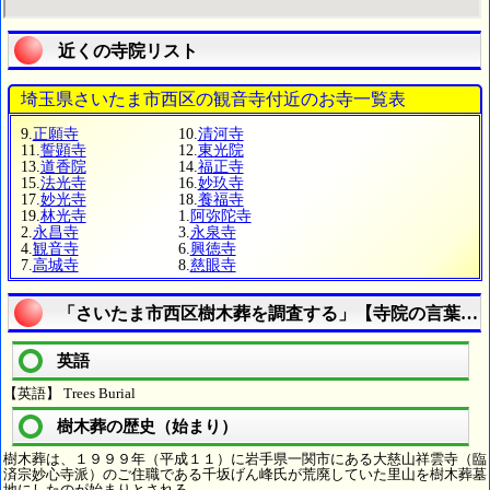
近くの寺院リスト
埼玉県さいたま市西区の観音寺付近のお寺一覧表
9.
正願寺
10.
清河寺
11.
誓顕寺
12.
東光院
13.
道香院
14.
福正寺
15.
法光寺
16.
妙玖寺
17.
妙光寺
18.
養福寺
19.
林光寺
1.
阿弥陀寺
2.
永昌寺
3.
永泉寺
4.
観音寺
6.
興徳寺
7.
高城寺
8.
慈眼寺
「さいたま市西区樹木葬を調査する」【寺院の言葉の
英語
【英語】 Trees Burial
樹木葬の歴史（始まり）
樹木葬は、１９９９年（平成１１）に岩手県一関市にある大慈山祥雲寺（臨
済宗妙心寺派）のご住職である千坂げん峰氏が荒廃していた里山を樹木葬墓
地にしたのが始まりとされる。