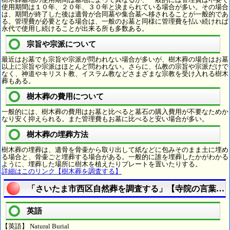
使用期間は１０年、２０年、３０年と決まられている場合が多い。その場合
は、期間が終了した後は遺骨が合同墓や集合墓へ移されることが一般的であ
る。管理費が必要となる場合は、一般のお墓と同様に管理費を払い続ければ
永代で使用し続けることが出来る所も多数ある。
宗旨や宗派について
最近はお墓でも宗旨や宗派が問われない場合が多いが、樹木葬の場合はお墓
以上に宗旨や宗派はほとんど問われない。さらに、仏教の宗旨や宗派だけで
なく、神道やキリスト教、イスラム教などさまざまな宗教を受け入れる樹木
葬もある。
樹木葬の費用について
一般的には、樹木葬の費用はお墓と比べると墓石の購入費用が不要なためか
なり安く抑えられる。また管理費もお墓に比べると安い場合が多い。
樹木葬の埋葬方法
樹木葬の埋葬は、遺骨を骨壷から取り出して紙などに包みそのまま土に埋め
る場合と、骨壷ごと埋葬する場合がある。一般的に誰を埋葬したかがわかる
ように、埋葬した場所に樹木を植えたりプレートを置いたりする。
詳細はこのリンク【樹木葬を調査する】
「さいたま市西区自然葬を調査する」【寺院の言葉の
英語
【英語】 Natural Burial