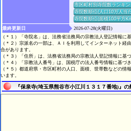
市区町村別寺院数ランキン
寺院数順位(人口10万人当た
寺院数順位(面積100平方K
最終更新日
2026-07-28(火曜日)
（＊１）「寺院名」は、法務省法務局の宗教法人登記情報に
（＊２）宗派名の一部は、ＡＩを利用してインターネット経
合があります。
（＊３）「住所」は、法務省法務局の宗教法人登記情報に基
（＊４）「宗教法人番号」は、国税庁の法人番号情報に基づ
（＊５）都道府県・市区町村の人口、面積、世帯数などの情
います。
『保泉寺(埼玉県熊谷市小江川１３１７番地)』の