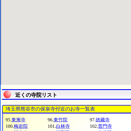
近くの寺院リスト
埼玉県熊谷市の保泉寺付近のお寺一覧表
95.
東漸寺
96.
東竹院
97.
徳藏寺
100.
梅岩院
101.
白林寺
102.
普門寺