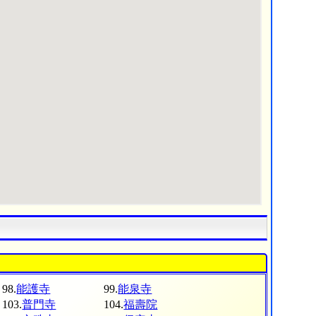
98.
能護寺
99.
能泉寺
103.
普門寺
104.
福壽院