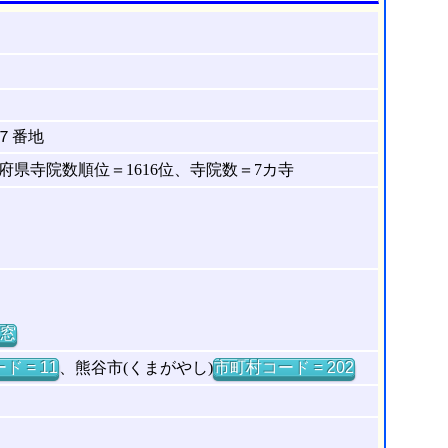
７番地
県寺院数順位＝1616位、寺院数＝7カ寺
窓
ド = 11
、熊谷市(くまがやし)
市町村コード = 202