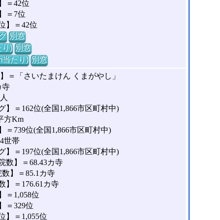
＝42位
】＝7位
位】＝42位
グ
別窓
り)
別窓
m当たり)
別窓
な】＝「さいたまけん くまがやし」
カ寺
2人
＝162位(全国1,866市区町村中)
平方Km
739位(全国1,866市区町村中)
04世帯
＝197位(全国1,866市区町村中)
数】＝68.43カ寺
】＝85.1カ寺
＝176.61カ寺
1,058位
＝329位
＝1,055位