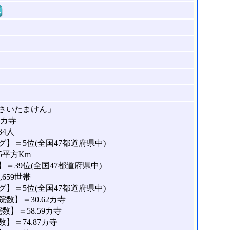
窓
さいたまけん」
5カ寺
34人
】＝5位(全国47都道府県中)
5平方Km
＝39位(全国47都道府県中)
659世帯
】＝5位(全国47都道府県中)
数】＝30.62カ寺
】＝58.59カ寺
＝74.87カ寺