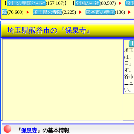
【
全国の寺院と神社
(157,167)】 【
全国の神社
(80,507)
埼
院
(76,660)
埼玉県の寺院
(2,225)
熊谷市の寺院
(136)
埼玉県熊谷市の『保泉寺』
【
埼玉
は、
日」
す。
谷市
ニュ
い。
『
保泉寺
』の基本情報