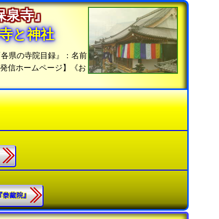
『保泉寺』
寺と神社
『各県の寺院目録』：名前
位発信ホームページ】《お
』
.『𣳾藏院』