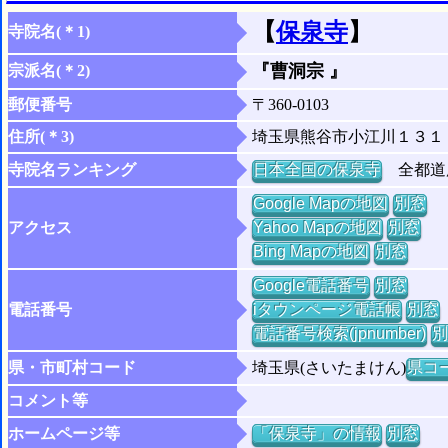
【
保泉寺
】
寺院名(＊1)
『曹洞宗 』
宗派名(＊2)
郵便番号
〒360-0103
住所(＊3)
埼玉県熊谷市小江川１３１
寺院名ランキング
日本全国の保泉寺
全都道府
Google Mapの地図
別窓
アクセス
Yahoo Mapの地図
別窓
Bing Mapの地図
別窓
Google電話番号
別窓
電話番号
iタウンページ電話帳
別窓
電話番号検索(jpnumber)
別
県・市町村コード
埼玉県(さいたまけん)
県コー
コメント等
ホームページ等
「保泉寺」の情報
別窓