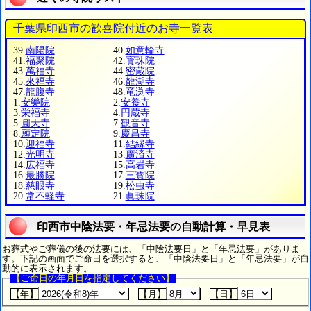
千葉県印西市の歓喜院付近のお寺一覧表
39.
南陽院
40.
如意輪寺
41.
福聚院
42.
寳珠院
43.
萬福寺
44.
密蔵院
45.
來福寺
46.
龍湖寺
47.
龍腹寺
48.
竜渕寺
1.
安樂院
2.
安養寺
3.
栄福寺
4.
円蔵寺
5.
圓天寺
7.
観音寺
8.
願定院
9.
慶昌寺
10.
迎福寺
11.
結縁寺
12.
光明寺
13.
廣済寺
14.
広福寺
15.
高岩寺
16.
最勝院
17.
三寳院
18.
慈眼寺
19.
松虫寺
20.
常不軽寺
21.
眞珠院
印西市中陰法要・年忌法要の自動計算・早見表
お葬式やご葬儀の後の法要には、「中陰法要日」と「年忌法要」がありま
す。下記の画面でご命日を選択すると、「中陰法要日」と「年忌法要」が自
動的に表示されます。
【ご命日の年月日を指定してください】
【年】
【月】
【日】