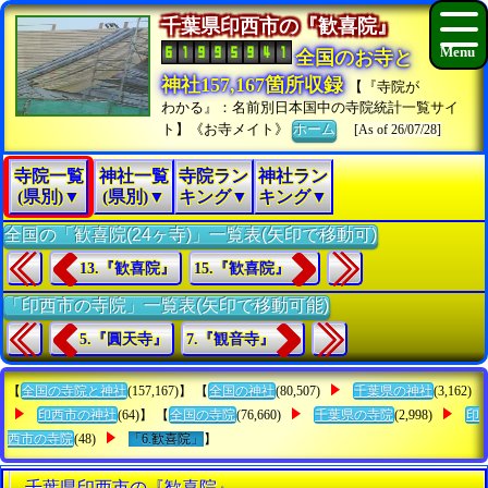
千葉県印西市の『歓喜院』
全国のお寺と
神社157,167箇所収録
【『寺院が
わかる』：名前別日本国中の寺院統計一覧サイ
ト】《お寺メイト》
ホーム
[As of 26/07/28]
寺院一覧
神社一覧
寺院ラン
神社ラン
(県別)▼
(県別)▼
キング▼
キング▼
全国の「歓喜院(24ヶ寺)」一覧表(矢印で移動可)
13.『歓喜院』
15.『歓喜院』
「印西市の寺院」一覧表(矢印で移動可能)
5.『圓天寺』
7.『観音寺』
【
全国の寺院と神社
(157,167)】 【
全国の神社
(80,507)
千葉県の神社
(3,162)
印西市の神社
(64)】 【
全国の寺院
(76,660)
千葉県の寺院
(2,998)
印
西市の寺院
(48)
「6.歓喜院」
】
千葉県印西市の『歓喜院』