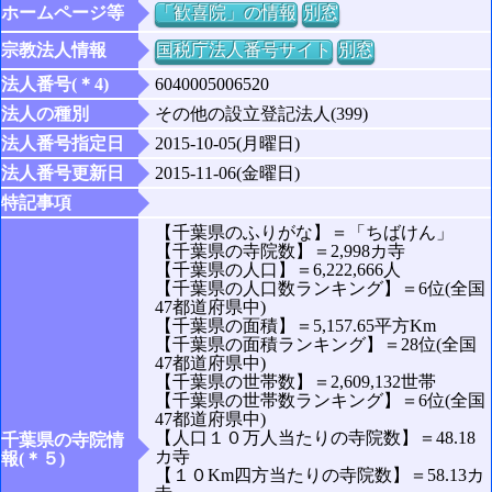
ホームページ等
「歓喜院」の情報
別窓
宗教法人情報
国税庁法人番号サイト
別窓
法人番号(＊4)
6040005006520
法人の種別
その他の設立登記法人(399)
法人番号指定日
2015-10-05(月曜日)
法人番号更新日
2015-11-06(金曜日)
特記事項
【千葉県のふりがな】＝「ちばけん」
【千葉県の寺院数】＝2,998カ寺
【千葉県の人口】＝6,222,666人
【千葉県の人口数ランキング】＝6位(全国
47都道府県中)
【千葉県の面積】＝5,157.65平方Km
【千葉県の面積ランキング】＝28位(全国
47都道府県中)
【千葉県の世帯数】＝2,609,132世帯
【千葉県の世帯数ランキング】＝6位(全国
47都道府県中)
【人口１０万人当たりの寺院数】＝48.18
千葉県の寺院情
カ寺
報(＊５)
【１０Km四方当たりの寺院数】＝58.13カ