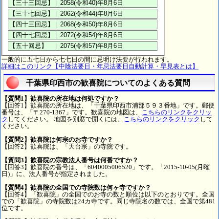
一般的に五七日から七七日の間に忌明け法要が行われます。
詳細はこのリンク【中陰法要日・年忌法要日自動計算・早見表とは】
千葉県印西市の歓喜院についてのよくある質問
【質問1】歓喜院の所在地は何処ですか？
【回答1】歓喜院の所在地は、「千葉県印西市浦部５９３番地」です。郵便
番号は、「〒270-1367」です。歓喜院の地図は、
こちらのリンクをクリッ
ク
してください。 地図を別窓で開くには、
こちらのリンクをクリック
して
ください。
【質問2】歓喜院は何宗のお寺ですか？
【回答2】歓喜院は、「天台宗」の寺院です。
【質問3】歓喜院の宗教法人番号は何番ですか？
【回答3】歓喜院の番号は、「6040005006520」です。「2015-10-05(月曜
日)」に、法人番号が指定されました。
【質問4】歓喜院の全国での寺院数は何ヶ寺ですか？
【回答4】「歓喜院」の全国でのお寺の数と順位は以下のとおりです。全国
での「歓喜院」の寺院数は24カ寺です。同じ寺院名の数では、全国で第481
位です。