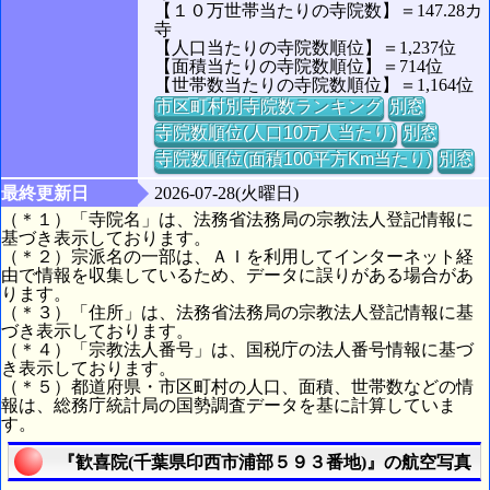
【１０万世帯当たりの寺院数】＝147.28カ
寺
【人口当たりの寺院数順位】＝1,237位
【面積当たりの寺院数順位】＝714位
【世帯数当たりの寺院数順位】＝1,164位
市区町村別寺院数ランキング
別窓
寺院数順位(人口10万人当たり)
別窓
寺院数順位(面積100平方Km当たり)
別窓
最終更新日
2026-07-28(火曜日)
（＊１）「寺院名」は、法務省法務局の宗教法人登記情報に
基づき表示しております。
（＊２）宗派名の一部は、ＡＩを利用してインターネット経
由で情報を収集しているため、データに誤りがある場合があ
ります。
（＊３）「住所」は、法務省法務局の宗教法人登記情報に基
づき表示しております。
（＊４）「宗教法人番号」は、国税庁の法人番号情報に基づ
き表示しております。
（＊５）都道府県・市区町村の人口、面積、世帯数などの情
報は、総務庁統計局の国勢調査データを基に計算していま
す。
『歓喜院(千葉県印西市浦部５９３番地)』の航空写真