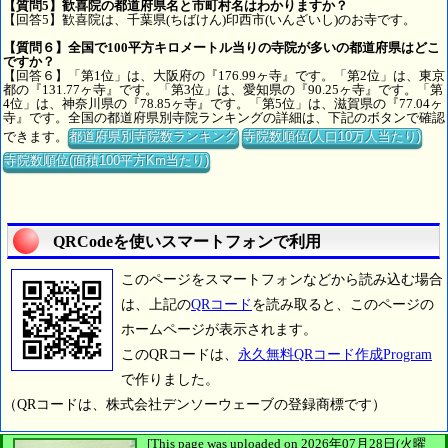
【質問5】歓喜院の都道府県名と市町村名はわかりますか？
【回答5】歓喜院は、千葉県(ちばけん)印西市(いんざいし)のお寺です。
【質問６】全国で100平方キロメートル当りの寺院が多いの都道府県はどこ
ですか？
【回答６】「第1位」は、大阪府の『176.99ヶ寺』です。「第2位」は、東京
都の『131.77ヶ寺』です。「第3位」は、愛知県の『90.25ヶ寺』です。「第
4位」は、神奈川県の『78.85ヶ寺』です。「第5位」は、滋賀県の『77.04ヶ
寺』です。全国の都道府県別寺院ランキングの詳細は、下記のボタンで確認
できます。
都道府県別寺院数ランキング
寺院数順位(人口10万人当たり)
寺院数順位(面積100平方Km当たり)
QRCodeを使いスマートフォンで利用
このページをスマートフォンなどから読み込む場合
は、上記の
QRコード
を読み取ると、このページの
ホームページが表示されます。
このQRコードは、
永久無料QRコード作成Program
で作りました。
（QRコードは、株式会社デンソーウェーブの登録商標です）
[This page was uploaded on 2026年07月28日(火曜