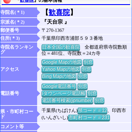
『
歓喜院
』の基本情報
【
歓喜院
】
寺院名(＊1)
『天台宗 』
宗派名(＊2)
郵便番号
〒270-1367
住所(＊3)
千葉県印西市浦部５９３番地
寺院名ランキン
日本全国の歓喜院
全都道府県寺院数順
グ
位＝481位、寺院数＝24カ寺
Google Mapの地図
別窓
アクセス
Yahoo Mapの地図
別窓
Bing Mapの地図
別窓
Google電話番号
別窓
電話番号
iタウンページ電話帳
別窓
電話番号検索(jpnumber)
別窓
千葉県(ちばけん)
県コード = 12
、印西市
県・市町村コー
ド
(いんざいし)
市町村コード = 231
コメント等