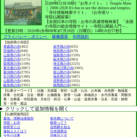
日)08時32分30秒]
『お寺メイト』 ｜ Temple Mate
｜
2006-2026
It's fun to see
the shrines and temples.
「寺社情報検索サイト」
《お寺巡り・
寺院仏閣探索》
【全国日本の寺院－お寺の高速情報検索】
「全国
の寺院の総合情報サイト ～寺院仏閣超入門～」
【更新日時：2026年(令和08年)07月26日（日曜日）14時10分57秒】
プライバシー・ポリシー
、
稼働環境
、
利用規約
【他府県の寺院】
青森県の寺
(462)
岩手県の寺
(635)
宮城県の寺
(940)
秋田県の寺
(679)
山形県の寺
(1473)
福島県の寺
(1530)
茨城県の寺
(1275)
栃木県の寺
(983)
群馬県の寺
(1199)
埼玉県の寺
(2225)
東京都の寺
(2887)
神奈川県の寺
(1905)
新潟県の寺
(2795)
富山県の寺
(1604)
石川県の寺
(1380)
福井県の寺
(1687)
山梨県の寺
(1490)
長野県の寺
(1555)
岐阜県の寺
(2302)
静岡県の寺
(2602)
【仏教キーワード】：法施・夫婦墓・祭祀・仏恩・仏法・お布施・自然葬・無縁墓・
供養・合祀墓・法会・檀家・お施餓鬼・散骨・仏縁・御魂抜き・永代供養墓・閉眼供
養・合葬墓・寺院墓地・月命日・終活・仏事・お盆・追善供養・法名・宗派・納骨
室・分骨・墓誌
クリックして追加情報を開く
【仏教関連用語】
墓地・埋葬法律規則
樹木葬について
寺院・お寺
散骨って？
納骨堂とは
自然葬を知る
蓮如上人とは？
日本国憲法
今年の法事
宗教法人法