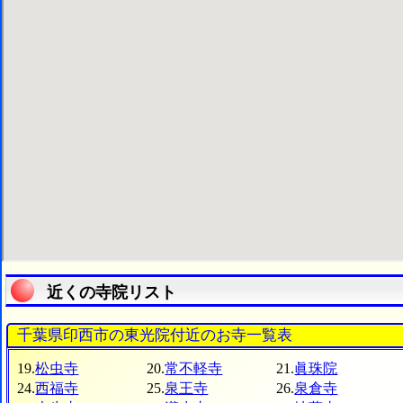
近くの寺院リスト
千葉県印西市の東光院付近のお寺一覧表
19.
松虫寺
20.
常不軽寺
21.
眞珠院
24.
西福寺
25.
泉王寺
26.
泉倉寺