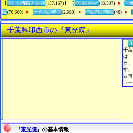
【
全国の寺院と神社
(157,167)】 【
全国の神社
(80,507)
千
院
(76,660)
千葉県の寺院
(2,998)
印西市の寺院
(48)
千葉県印西市の『東光院』
【
千葉
は、
日」
す。
西市
ュー
『
東光院
』の基本情報