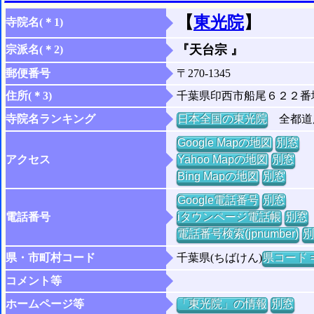
【
東光院
】
寺院名(＊1)
『天台宗 』
宗派名(＊2)
郵便番号
〒270-1345
住所(＊3)
千葉県印西市船尾６２２番
寺院名ランキング
日本全国の東光院
全都道府
Google Mapの地図
別窓
アクセス
Yahoo Mapの地図
別窓
Bing Mapの地図
別窓
Google電話番号
別窓
電話番号
iタウンページ電話帳
別窓
電話番号検索(jpnumber)
別
県・市町村コード
千葉県(ちばけん)
県コード =
コメント等
ホームページ等
「東光院」の情報
別窓