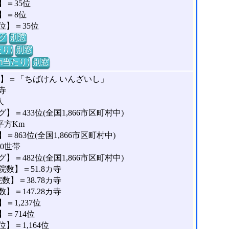
＝35位
】＝8位
位】＝35位
グ
別窓
り)
別窓
m当たり)
別窓
な】＝「ちばけん いんざいし」
寺
人
＝433位(全国1,866市区町村中)
平方Km
863位(全国1,866市区町村中)
90世帯
＝482位(全国1,866市区町村中)
数】＝51.8カ寺
】＝38.78カ寺
＝147.28カ寺
1,237位
＝714位
＝1,164位