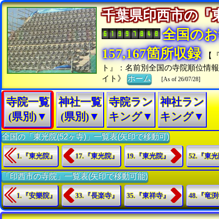
千葉県印西市の
全国のお
157,167箇所収録
【
ト』：名前別全国の寺院順位情
イト》
ホーム
[As of 26/07/28]
寺院一覧
神社一覧
寺院ラン
神社ラン
(県別)▼
(県別)▼
キング▼
キング▼
全国の「東光院(52ヶ寺)」一覧表(矢印で移動可)
1.『東光院』
17.『東光院』
19.『東光院』
52.『東
「印西市の寺院」一覧表(矢印で移動可能)
1.『安樂院』
33.『長楽寺』
35.『東祥寺』
48.『竜