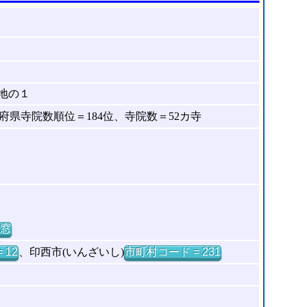
地の１
県寺院数順位＝184位、寺院数＝52カ寺
窓
 12
、印西市(いんざいし)
市町村コード = 231