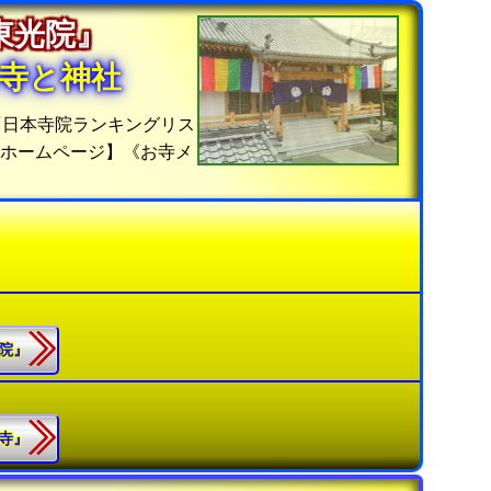
『東光院』
寺と神社
『日本寺院ランキングリス
報ホームページ】《お寺メ
光院』
渕寺』