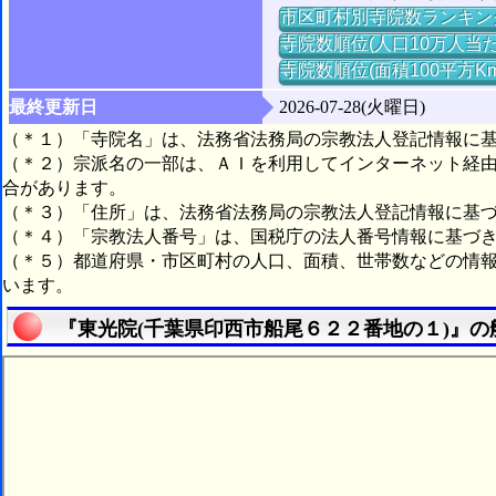
市区町村別寺院数ランキン
寺院数順位(人口10万人当た
寺院数順位(面積100平方K
最終更新日
2026-07-28(火曜日)
（＊１）「寺院名」は、法務省法務局の宗教法人登記情報に
（＊２）宗派名の一部は、ＡＩを利用してインターネット経
合があります。
（＊３）「住所」は、法務省法務局の宗教法人登記情報に基
（＊４）「宗教法人番号」は、国税庁の法人番号情報に基づ
（＊５）都道府県・市区町村の人口、面積、世帯数などの情
います。
『東光院(千葉県印西市船尾６２２番地の１)』の