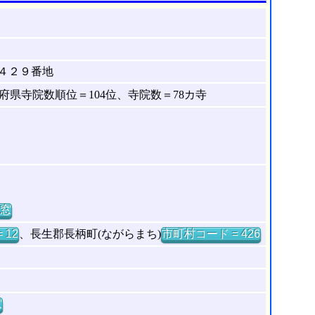
４２９番地
県寺院数順位＝104位、寺院数＝78カ寺
窓
 12
、長生郡長柄町(ながらまち)
市町村コード = 426
窓