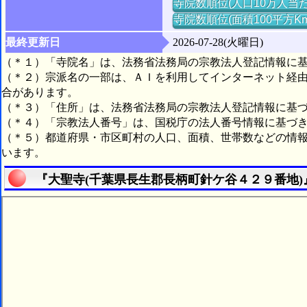
寺院数順位(人口10万人当た
寺院数順位(面積100平方K
最終更新日
2026-07-28(火曜日)
（＊１）「寺院名」は、法務省法務局の宗教法人登記情報に
（＊２）宗派名の一部は、ＡＩを利用してインターネット経
合があります。
（＊３）「住所」は、法務省法務局の宗教法人登記情報に基
（＊４）「宗教法人番号」は、国税庁の法人番号情報に基づ
（＊５）都道府県・市区町村の人口、面積、世帯数などの情
います。
『大聖寺(千葉県長生郡長柄町針ケ谷４２９番地)