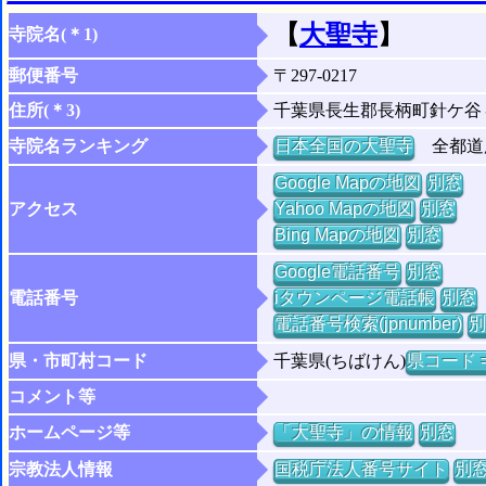
【
大聖寺
】
寺院名(＊1)
郵便番号
〒297-0217
住所(＊3)
千葉県長生郡長柄町針ケ谷
寺院名ランキング
日本全国の大聖寺
全都道府
Google Mapの地図
別窓
アクセス
Yahoo Mapの地図
別窓
Bing Mapの地図
別窓
Google電話番号
別窓
電話番号
iタウンページ電話帳
別窓
電話番号検索(jpnumber)
別
県・市町村コード
千葉県(ちばけん)
県コード =
コメント等
ホームページ等
「大聖寺」の情報
別窓
宗教法人情報
国税庁法人番号サイト
別