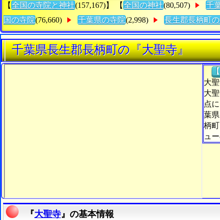
【
全国の寺院と神社
(157,167)】 【
全国の神社
(80,507)
千
国の寺院
(76,660)
千葉県の寺院
(2,998)
長生郡長柄町の
千葉県長生郡長柄町の『大聖寺』
【
大聖
大聖
点に
葉県
柄町
ュー
『
大聖寺
』の基本情報