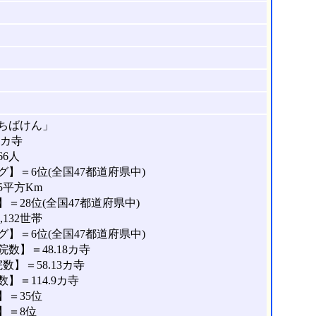
ちばけん」
8カ寺
66人
】＝6位(全国47都道府県中)
5平方Km
＝28位(全国47都道府県中)
132世帯
】＝6位(全国47都道府県中)
数】＝48.18カ寺
】＝58.13カ寺
＝114.9カ寺
＝35位
】＝8位