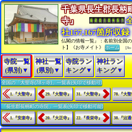
千葉県長生郡長柄
寺』
社157,167箇所収録
仏閣の情報一覧』：名前別全国の
ト】《お寺メイト》
ホーム
[As 
寺院一覧
神社一覧
寺院ラン
神社ラン
(県別)▼
(県別)▼
キング▼
キング▼
全国の「大聖寺(78ヶ寺)」一覧表(矢印で移動可)
1.『大聖寺』
29.『大聖寺』
31.『大聖寺』
78.『大
「長生郡長柄町の寺院」一覧表(矢印で移動可能)
1.『安楽寺』
20.『大正寺』
22.『長栄寺』
38.『沾