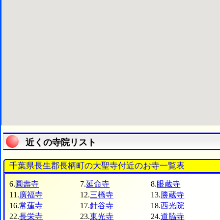
近くの寺院リスト
千葉県長生郡長柄町の大聖寺付近のお寺一覧表
6.
圓壽寺
7.
延命寺
8.
眼蔵寺
11.
廣福寺
12.
三橋寺
13.
勝蔵寺
16.
常蓮寺
17.
針谷寺
18.
西光院
22.
長栄寺
23.
東光寺
24.
道脇寺