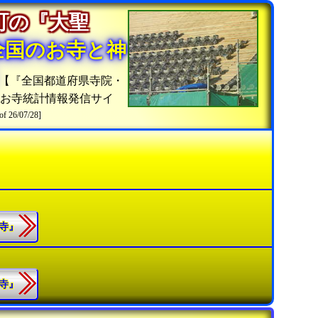
町の『大聖
全国のお寺と神
【『全国都道府県寺院・
お寺統計情報発信サイ
of 26/07/28]
聖寺』
通寺』