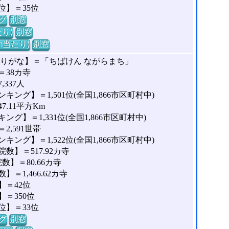
位】＝35位
グ
別窓
り)
別窓
m当たり)
別窓
ふりがな】＝「ちばけん ながらまち」
38カ寺
337人
ング】＝1,501位(全国1,866市区町村中)
.11平方Km
】＝1,331位(全国1,866市区町村中)
,591世帯
ング】＝1,522位(全国1,866市区町村中)
】＝517.92カ寺
】＝80.66カ寺
＝1,466.62カ寺
＝42位
＝350位
位】＝33位
グ
別窓