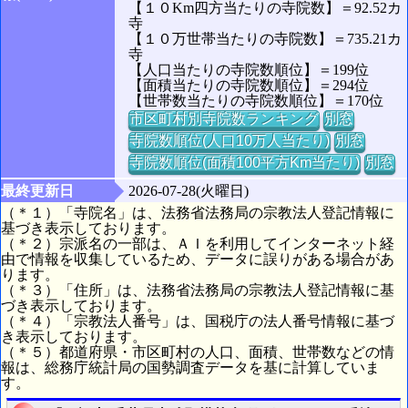
【１０Km四方当たりの寺院数】＝92.52カ
寺
【１０万世帯当たりの寺院数】＝735.21カ
寺
【人口当たりの寺院数順位】＝199位
【面積当たりの寺院数順位】＝294位
【世帯数当たりの寺院数順位】＝170位
市区町村別寺院数ランキング
別窓
寺院数順位(人口10万人当たり)
別窓
寺院数順位(面積100平方Km当たり)
別窓
最終更新日
2026-07-28(火曜日)
（＊１）「寺院名」は、法務省法務局の宗教法人登記情報に
基づき表示しております。
（＊２）宗派名の一部は、ＡＩを利用してインターネット経
由で情報を収集しているため、データに誤りがある場合があ
ります。
（＊３）「住所」は、法務省法務局の宗教法人登記情報に基
づき表示しております。
（＊４）「宗教法人番号」は、国税庁の法人番号情報に基づ
き表示しております。
（＊５）都道府県・市区町村の人口、面積、世帯数などの情
報は、総務庁統計局の国勢調査データを基に計算していま
す。