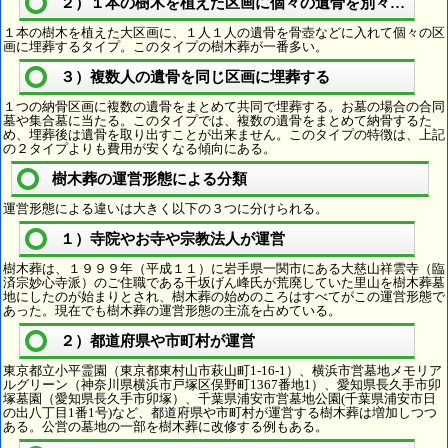
２）１本の樹木を植えた区画に個々の遺骨を別々に埋葬
１本の樹木を植えた大区画に、１人１人の遺骨を骨壺などに入れて個々の区
画に埋葬するタイプ。このタイプの樹木葬が一番多い。
３）複数人の遺骨を同じ区画に埋葬する
１つの納骨区画に複数の遺骨をまとめて共同で埋葬する。お墓の場合の合同
墓や集合墓に当たる。このタイプでは、複数の遺骨をまとめて納骨するた
め、埋葬後は遺骨を取り出すことが出来ません。このタイプの特徴は、上記
の２タイプよりも費用が安くなる傾向にある。
樹木葬の運営形態による分類
運営形態による違いは大きく以下の３つに分けられる。
１）寺院やお寺や宗教法人が運営
樹木葬は、１９９９年（平成１１）に岩手県一関市にある大慈山祥雲寺（臨
済宗妙心寺派）のご住職である千坂げん峰氏が荒廃していた里山を樹木葬墓
地にしたのが始まりとされ、樹木葬の始めのころはすべてがこの運営形態で
あった。現在でも樹木葬の運営形態の主流を占めている。
２）都道府県や市町村が運営
東京都立小平霊園（東京都東村山市萩山町1-16-1）、横浜市営墓地メモリア
ルグリーン（神奈川県横浜市戸塚区俣野町1367番地1）、愛知県長久手市卯
塚墓園（愛知県長久手市卯塚）、千葉県浦安市営墓地公園(千葉県浦安市日
の出八丁目1番1号)など、都道府県や市町村が運営する樹木葬は増加しつつ
ある。公営の墓地の一部を樹木葬に改修する例もある。