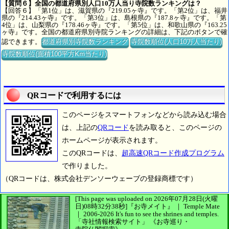
【質問６】全国の都道府県別人口10万人当り寺院数ランキングは？
【回答６】「第1位」は、滋賀県の『219.05ヶ寺』です。「第2位」は、福井
県の『214.43ヶ寺』です。「第3位」は、島根県の『187.8ヶ寺』です。「第
4位」は、山梨県の『178.46ヶ寺』です。「第5位」は、和歌山県の『163.25
ヶ寺』です。全国の都道府県別寺院ランキングの詳細は、下記のボタンで確
認できます。
都道府県別寺院数ランキング
寺院数順位(人口10万人当たり)
寺院数順位(面積100平方Km当たり)
QRコードで利用するには
このページをスマートフォンなどから読み込む場合
は、上記の
QRコード
を読み取ると、このページの
ホームページが表示されます。
このQRコードは、
超高速QRコード作成プログラム
で作りました。
（QRコードは、株式会社デンソーウェーブの登録商標です）
[This page was uploaded on 2026年07月28日(火曜
日)08時32分38秒]
『お寺メイト』 ｜ Temple Mate
｜
2006-2026
It's fun to see
the shrines and temples.
「寺社情報検索サイト」
《お寺巡り・