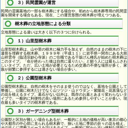
３）民間霊園が運営
民間の霊園墓地の一部を樹木葬にする場合や、初めから樹木葬専用の民間霊
園を開発する場合もある。現在、この運営形態の樹木葬が増えつつある。
樹木葬の立地形態による分類
立地形態による違いは大きく以下の３つに分けられる。
１）山里型樹木葬
山里型樹木葬は、山や里の樹木に極力手を加えず、自然のままの樹木の下に
遺骨を埋葬する樹木葬。１９９９年（平成１１）に岩手県一関市にある大慈
山祥雲寺（臨済宗妙心寺派）のご住職である千坂げん峰氏が始めた樹木葬は
このタイプ。「命が終わった後は自然に還りたい」と願う人には最もふさわ
しいタイプ。ただ、広い土地が必要となるため交通の不便な場所が多く、家
族が頻繁に参拝するには適さない場合が多い。
２）公園型樹木葬
公園型樹木葬は、自然の樹木をそのまま使うのではなく、墓地を公園として
整備し、公園に樹木だけでなく山ツツジ・山ドウダン・紫陽花・花菖蒲など
の花を植えるタイプ。墓石がない以外は、既存のお墓とあまり変わらないタ
イプで、一般的に利便性の良い場所にあるため参拝しやすいことが多い。現
在最も多いタイプの樹木葬である。
３）ガーデニング型樹木葬
公園型と区別が難しい場合もあるが、一般的に土地の価格が高い東京の都心
や大都市の中心部に見られる樹木葬で、狭い土地に季節の折々の花を植え、
その近くに埋葬スペースを設けるタイプ。一般的に駅から近い便利な場所に