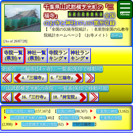
千葉県山武郡横芝光町の『三
福寺』
全国
のお寺と神社157,167箇所収録
【『全国の伝統寺院統計』：名前別全国の仏教寺
院統計ホームページ】《お寺メイト》
ホーム
[As of 26/07/28]
寺院一覧
神社一覧
寺院ラン
神社ラン
(県別)▼
(県別)▼
キング▼
キング▼
全国の「三福寺(14ヶ寺)」一覧表(矢印で移動可)
4.『三福寺』
6.『三福寺』
「山武郡横芝光町の寺院」一覧表(矢印で移動可能)
16.『三行寺』
18.『持宝院』
【
全国の寺院と神社
(157,167)】 【
全国の神社
(80,507)
千葉県の神社
(3,162)
山武郡横芝光町の神社
(48)】 【
全国の寺院
(76,660)
千葉県の寺院
(2,998)
山武郡横芝光町の寺院
(62)
「17.三福寺」
】