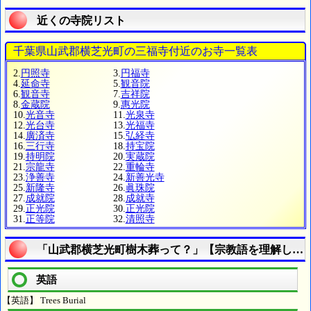
近くの寺院リスト
千葉県山武郡横芝光町の三福寺付近のお寺一覧表
2.
円照寺
3.
円福寺
4.
延命寺
5.
観音院
6.
観音寺
7.
吉祥院
8.
金蔵院
9.
惠光院
10.
光音寺
11.
光泉寺
12.
光台寺
13.
光福寺
14.
廣済寺
15.
弘経寺
16.
三行寺
18.
持宝院
19.
持明院
20.
実蔵院
21.
宗龍寺
22.
重輪寺
23.
浄善寺
24.
新善光寺
25.
新隆寺
26.
眞珠院
27.
成就院
28.
成就寺
29.
正光院
30.
正光院
31.
正等院
32.
清照寺
「山武郡横芝光町樹木葬って？」【宗教語を理解しよ
英語
【英語】 Trees Burial