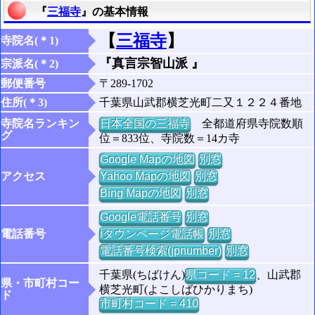
『
三福寺
』の基本情報
【
三福寺
】
寺院名(＊1)
『真言宗智山派 』
宗派名(＊2)
郵便番号
〒289-1702
住所(＊3)
千葉県山武郡横芝光町二又１２２４番地
寺院名ランキン
日本全国の三福寺
全都道府県寺院数順
グ
位＝833位、寺院数＝14カ寺
Google Mapの地図
別窓
アクセス
Yahoo Mapの地図
別窓
Bing Mapの地図
別窓
Google電話番号
別窓
電話番号
iタウンページ電話帳
別窓
電話番号検索(jpnumber)
別窓
千葉県(ちばけん)
県コード = 12
、山武郡
県・市町村コー
横芝光町(よこしばひかりまち)
ド
市町村コード = 410