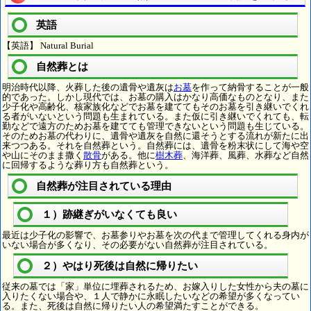
英語
【英語】 Natural Burial
自然葬とは
明治時代以降、火葬した後の遺骨や遺灰は
お墓
を作って納骨することが一般
的であった。しかし現代では、お墓の購入はかなり高価なものとなり、また
少子化や高齢化、核家族化などでお墓を建ててもそのお墓を引き継いでくれ
る者がいないという問題も生まれている。また仮に引き継いでくれても、転
勤などで遠方のためお墓を建てても管理できないという問題も生じている。
そのためお墓の代わりに、遺骨や遺灰を自然に還そうとする流れが新たに出
来つつある。それを自然葬という。自然葬には、遺骨を粉末状にして海や空
や山にそのまま撒く
散骨
がある。他に
樹木葬
、海洋葬、風葬、水葬など自然
に回帰するような葬り方も自然葬という。
自然葬が注目されている理由
１）跡継ぎがいなくても良い
最近は少子化の影響で、お墓参りやお墓を次の代まで管理してくれる身内が
いない場合が多くなり、その必要がない自然葬が注目されている。
２）やはり死後は自然に帰りたい
従来の墓では「家」単位に埋葬されるため、お嫁入りした女性から夫の墓に
入りたくない場合や、１人で静かに永眠したいなどの希望が多くなってい
る。また、死後は自然に帰りたい人の希望満たすことができる。