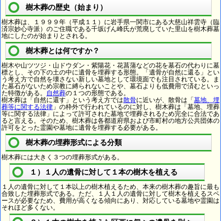
樹木葬の歴史（始まり）
樹木葬は、１９９９年（平成１１）に岩手県一関市にある大慈山祥雲寺（臨
済宗妙心寺派）のご住職である千坂げん峰氏が荒廃していた里山を樹木葬墓
地にしたのが始まりとされる。
樹木葬とは何ですか？
樹木や山ツツジ・山ドウダン・紫陽花・花菖蒲などの花を墓石の代わりに墓
標とし、その下の土の中に遺骨を埋葬する形態。「遺骨が自然に還る」とい
う考え方で自然を壊さない新しい墓地として環境面でも注目されている。ま
た墓石がないため宗教に縛られないことや、墓石よりも低費用で済むといっ
た特徴がある。
自然葬
の１つの形態である。
樹木葬は「自然に還す」という考え方では
散骨
に近いが、散骨は「
墓地、埋
葬等に関する法律
」の枠外で行われているのに対し、樹木葬は「墓地、埋葬
等に関する法律」によって許可された墓地で埋葬されるため完全に合法であ
ると言える。そのため、樹木葬は各都道府県および市町村の地方公共団体の
許可をとった霊園や墓地に遺骨を埋葬する必要がある。
樹木葬の埋葬形式による分類
樹木葬には大きく３つの埋葬形式がある。
１）１人の遺骨に対して１本の樹木を植える
１人の遺骨に対して１本以上の樹木植えるため、本来の樹木葬の趣旨に最も
合致した埋葬形式である。ただ、１人１人の遺骨に対して樹木を植えるスペ
ースが必要なため、費用が高くなる傾向にあり、対応している墓地や霊園は
それほど多くない。