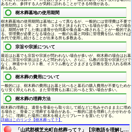
あるため、参拝する人が気軽に訪れることができる特徴がある。
樹木葬墓地の使用期間
樹木葬墓地の使用期間は墓地によって異なるが、一般的には管理費は不要で
使用期間は１０年、２０年、３０年と決まられている場合が多い。その場合
は、期間が終了した後は遺骨が合同墓や集合墓へ移されることが一般的であ
る。管理費が必要となる場合は、一般のお墓と同様に管理費を払い続ければ
永代で使用し続けることが出来る所も多数ある。
宗旨や宗派について
最近はお墓でも宗旨や宗派が問われない場合が多いが、樹木葬の場合はお墓
以上に宗旨や宗派はほとんど問われない。さらに、仏教の宗旨や宗派だけで
なく、神道やキリスト教、イスラム教などさまざまな宗教を受け入れる樹木
葬もある。
樹木葬の費用について
一般的には、樹木葬の費用はお墓と比べると墓石の購入費用が不要なためか
なり安く抑えられる。また管理費もお墓に比べると安い場合が多い。
樹木葬の埋葬方法
樹木葬の埋葬は、遺骨を骨壷から取り出して紙などに包みそのまま土に埋め
る場合と、骨壷ごと埋葬する場合がある。一般的に誰を埋葬したかがわかる
ように、埋葬した場所に樹木を植えたりプレートを置いたりする。
詳細はこのリンク【樹木葬って？】
「山武郡横芝光町自然葬って？」【宗教語を理解しよ