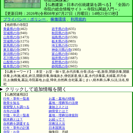
寺院仏閣探索》
【仏教建築・日本の伝統建築を調べる】
「全国の
寺院の総合情報サイト ～寺院仏閣超入門～」
【更新日時：2026年(令和08年)07月27日（月曜日）14時21分15秒】
プライバシー・ポリシー
、
稼働環境
、
利用規約
【他府県の寺院】
青森県の寺
(462)
岩手県の寺
(635)
宮城県の寺
(940)
秋田県の寺
(679)
山形県の寺
(1473)
福島県の寺
(1530)
茨城県の寺
(1275)
栃木県の寺
(983)
群馬県の寺
(1199)
埼玉県の寺
(2225)
東京都の寺
(2887)
神奈川県の寺
(1905)
新潟県の寺
(2795)
富山県の寺
(1604)
石川県の寺
(1380)
福井県の寺
(1687)
山梨県の寺
(1490)
長野県の寺
(1555)
岐阜県の寺
(2302)
静岡県の寺
(2602)
【仏教キーワード】：本堂・お堂・御々堂,永代供養,分骨,倶会一処,散骨,閉眼供養,開眼
供養,お布施,戒名,終活,開眼供養,御魂抜き,僧侶派遣,個人墓,永代供養墓,夫婦墓,祥月命
日,お施餓鬼,墓誌,寺院墓地,お盆,帰依,自然葬,合祀墓,墓じまい,樹木葬,仏事,仏法,法名,祭
祀
クリックして追加情報を開く
【仏教関連用語】
行年・享年一覧表
お墓・墓地の情報
散骨を知る
墓地・埋葬等の法律
親鸞聖人を調べる
蓮如上人とは
今年の法事
納骨堂とは？
中陰・年忌一覧表
墓地・埋葬法律規則
樹木葬とは？
お経って？
自然葬を調査する
宗教法人法
行年・享年の計算
日本国憲法
寺院・お寺
御朱印、月経