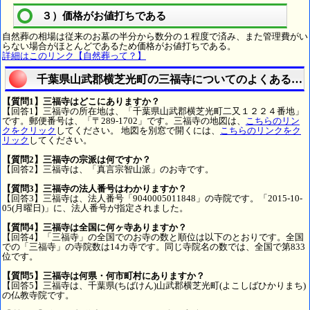
３）価格がお値打ちである
自然葬の相場は従来のお墓の半分から数分の１程度で済み、また管理費がい
らない場合がほとんどであるため価格がお値打ちである。
詳細はこのリンク【自然葬って？】
千葉県山武郡横芝光町の三福寺についてのよくある質
【質問1】三福寺はどこにありますか？
【回答1】三福寺の所在地は、「千葉県山武郡横芝光町二又１２２４番地」
です。郵便番号は、「〒289-1702」です。三福寺の地図は、
こちらのリン
クをクリック
してください。 地図を別窓で開くには、
こちらのリンクをク
リック
してください。
【質問2】三福寺の宗派は何ですか？
【回答2】三福寺は、「真言宗智山派」のお寺です。
【質問3】三福寺の法人番号はわかりますか？
【回答3】三福寺は、法人番号「9040005011848」の寺院です。「2015-10-
05(月曜日)」に、法人番号が指定されました。
【質問4】三福寺は全国に何ヶ寺ありますか？
【回答4】「三福寺」の全国でのお寺の数と順位は以下のとおりです。全国
での「三福寺」の寺院数は14カ寺です。同じ寺院名の数では、全国で第833
位です。
【質問5】三福寺は何県・何市町村にありますか？
【回答5】三福寺は、千葉県(ちばけん)山武郡横芝光町(よこしばひかりまち)
の仏教寺院です。