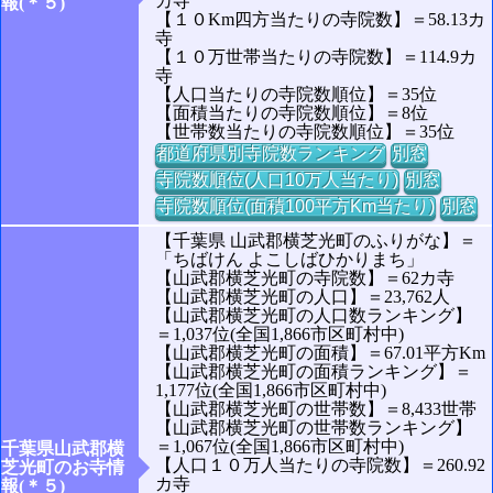
カ寺
報(＊５)
【１０Km四方当たりの寺院数】＝58.13カ
寺
【１０万世帯当たりの寺院数】＝114.9カ
寺
【人口当たりの寺院数順位】＝35位
【面積当たりの寺院数順位】＝8位
【世帯数当たりの寺院数順位】＝35位
都道府県別寺院数ランキング
別窓
寺院数順位(人口10万人当たり)
別窓
寺院数順位(面積100平方Km当たり)
別窓
【千葉県 山武郡横芝光町のふりがな】＝
「ちばけん よこしばひかりまち」
【山武郡横芝光町の寺院数】＝62カ寺
【山武郡横芝光町の人口】＝23,762人
【山武郡横芝光町の人口数ランキング】
＝1,037位(全国1,866市区町村中)
【山武郡横芝光町の面積】＝67.01平方Km
【山武郡横芝光町の面積ランキング】＝
1,177位(全国1,866市区町村中)
【山武郡横芝光町の世帯数】＝8,433世帯
【山武郡横芝光町の世帯数ランキング】
＝1,067位(全国1,866市区町村中)
千葉県山武郡横
【人口１０万人当たりの寺院数】＝260.92
芝光町のお寺情
カ寺
報(＊５)