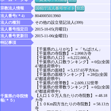
宗教法人情報
国税庁法人番号サイト
別窓
法人番号(＊4)
8040005013960
法人の種別
その他の設立登記法人(399)
法人番号指定日
2015-10-05(月曜日)
法人番号更新日
2015-11-06(金曜日)
特記事項
【千葉県のふりがな】＝「ちばけん」
【千葉県の寺院数】＝2,998カ寺
【千葉県の人口】＝6,222,666人
【千葉県の人口数ランキング】＝6位(全国
47都道府県中)
【千葉県の面積】＝5,157.65平方Km
【千葉県の面積ランキング】＝28位(全国
47都道府県中)
【千葉県の世帯数】＝2,609,132世帯
【千葉県の世帯数ランキング】＝6位(全国
47都道府県中)
【人口１０万人当たりの寺院数】＝48.18
千葉県の寺院情
カ寺
報(＊５)
【１０Km四方当たりの寺院数】＝58.13カ
寺