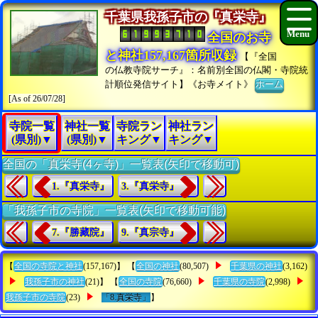
千葉県我孫子市の『真栄寺』
全国のお寺
と神社157,167箇所収録
【『全国
の仏教寺院サーチ』：名前別全国の仏閣・寺院統
計順位発信サイト】《お寺メイト》
ホーム
[As of 26/07/28]
寺院一覧
神社一覧
寺院ラン
神社ラン
(県別)▼
(県別)▼
キング▼
キング▼
全国の「真栄寺(4ヶ寺)」一覧表(矢印で移動可)
1.『真栄寺』
3.『真栄寺』
「我孫子市の寺院」一覧表(矢印で移動可能)
7.『勝藏院』
9.『真宗寺』
【
全国の寺院と神社
(157,167)】 【
全国の神社
(80,507)
千葉県の神社
(3,162)
我孫子市の神社
(21)】 【
全国の寺院
(76,660)
千葉県の寺院
(2,998)
我孫子市の寺院
(23)
「8.真栄寺」
】