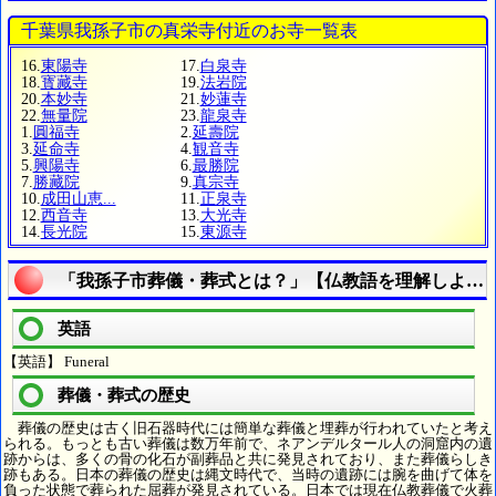
千葉県我孫子市の真栄寺付近のお寺一覧表
16.
東陽寺
17.
白泉寺
18.
寳藏寺
19.
法岩院
20.
本妙寺
21.
妙蓮寺
22.
無量院
23.
龍泉寺
1.
圓福寺
2.
延壽院
3.
延命寺
4.
観音寺
5.
興陽寺
6.
最勝院
7.
勝藏院
9.
真宗寺
10.
成田山恵...
11.
正泉寺
12.
西音寺
13.
大光寺
14.
長光院
15.
東源寺
「我孫子市葬儀・葬式とは？」【仏教語を理解しよう
英語
【英語】 Funeral
葬儀・葬式の歴史
葬儀の歴史は古く旧石器時代には簡単な葬儀と埋葬が行われていたと考え
られる。もっとも古い葬儀は数万年前で、ネアンデルタール人の洞窟内の遺
跡からは、多くの骨の化石が副葬品と共に発見されており、また葬儀らしき
跡もある。日本の葬儀の歴史は縄文時代で、当時の遺跡には腕を曲げて体を
負った状態で葬られた屈葬が発見されている。日本では現在仏教葬儀で火葬