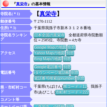
『
真栄寺
』の基本情報
【
真栄寺
】
寺院名(＊1)
郵便番号
〒270-1112
住所(＊3)
千葉県我孫子市新木３１２８番地
寺院名ランキン
日本全国の真栄寺
全都道府県寺院数順
グ
位＝2585位、寺院数＝4カ寺
Google Mapの地図
別窓
アクセス
Yahoo Mapの地図
別窓
Bing Mapの地図
別窓
Google電話番号
別窓
電話番号
iタウンページ電話帳
別窓
電話番号検索(jpnumber)
別窓
千葉県(ちばけん)
県コード = 12
、我孫子
県・市町村コー
ド
市(あびこし)
市町村コード = 222
コメント等
ホームページ等
「真栄寺」の情報
別窓