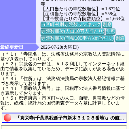
寺
【人口当たりの寺院数順位】＝1,672位
【面積当たりの寺院数順位】＝558位
【世帯数当たりの寺院数順位】＝1,663位
市区町村別寺院数ランキング
別窓
寺院数順位(人口10万人当たり)
別窓
寺院数順位(面積100平方Km当たり)
別窓
最終更新日
2026-07-28(火曜日)
（＊１）「寺院名」は、法務省法務局の宗教法人登記情報に
基づき表示しております。
（＊２）宗派名の一部は、ＡＩを利用してインターネット経
由で情報を収集しているため、データに誤りがある場合があ
ります。
（＊３）「住所」は、法務省法務局の宗教法人登記情報に基
づき表示しております。
（＊４）「宗教法人番号」は、国税庁の法人番号情報に基づ
き表示しております。
（＊５）都道府県・市区町村の人口、面積、世帯数などの情
報は、総務庁統計局の国勢調査データを基に計算していま
す。
『真栄寺(千葉県我孫子市新木３１２８番地)』の航空写