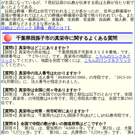
が主流になっているが、７世紀以前の仏教が伝来する前は土葬が当たり前で
あったようである。
以前は葬儀・葬式は自宅で行われることが多かったが、 近年は葬儀場や
斎場が整備されてほとんどの葬儀が葬儀場や斎場で執り行われている。また
葬儀の形式も一般葬以外に、家族葬、生前葬、音楽葬、自由葬、個人葬、密
葬、直葬などさまざまな形がある。
詳細はこのリンク【葬儀・葬式とは？】
千葉県我孫子市の真栄寺に関するよくある質問
【質問1】真栄寺はどこにありますか？
【回答1】真栄寺の所在地は、「千葉県我孫子市新木３１２８番地」です。
郵便番号は、「〒270-1112」です。真栄寺の地図は、
こちらのリンクをク
リック
してください。 地図を別窓で開くには、
こちらのリンクをクリック
してください。
【質問2】真栄寺の法人番号はわかりますか？
【回答2】真栄寺は、法人番号「8040005013960」の寺院です。「2015-10-
05(月曜日)」に、法人番号が指定されました。
【質問3】真栄寺は全国に何ヶ寺ありますか？
【回答3】「真栄寺」の全国でのお寺の数と順位は以下のとおりです。全国
での「真栄寺」の寺院数は4カ寺です。同じ寺院名の数では、全国で第2585
位です。
【質問4】真栄寺は何県・何市町村にありますか？
【回答4】真栄寺は、千葉県(ちばけん)我孫子市(あびこし)の仏教寺院です。
【質問６】全国で寺院の数が多いの都道府県はどこですか？
【回答６】「第1位」は、愛知県の『4,668ヶ寺』です。「第2位」は、大阪
府の『3,372ヶ寺』です。「第3位」は、兵庫県の『3,259ヶ寺』です。「第4