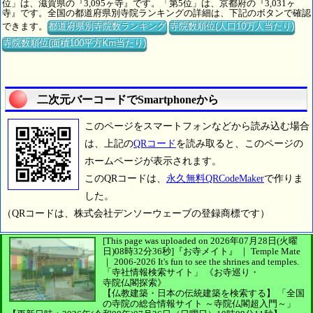
位」は、滋賀県の『3,095ヶ寺』です。「第5位」は、京都府の『3,031ヶ
寺』です。全国の都道府県別寺院ランキングの詳細は、下記のボタンで確認
できます。
都道府県別寺院数ランキング
寺院数順位(人口10万人当たり)
寺院数順位(面積100平方Km当たり)
二次元バーコードでSmartphoneから
このページをスマートフォンなどから読み込む場合
は、上記の
QRコード
を読み取ると、このページの
ホームページが表示されます。
このQRコードは、
永久無料QRCodeMaker
で作りま
した。
（QRコードは、株式会社デンソーウェーブの登録商標です）
[This page was uploaded on 2026年07月28日(火曜
日)08時32分36秒]
『お寺メイト』 ｜ Temple Mate
｜
2006-2026
It's fun to see
the shrines and temples.
「寺社情報検索サイト」
《お寺巡り・
寺院仏閣探索》
【仏教建築・日本の伝統建築を検索する】
「全国
の寺院の総合情報サイト ～寺院仏閣超入門～」