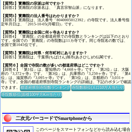
【質問2】寳壽院の宗派は何ですか？
【回答2】寳壽院の宗派名は、「真言宗智山派」になります。
【質問3】寳壽院の法人番号はわかりますか？
【回答3】寳壽院は、法人番号「8040005012392」の寺院です。法人番号指
定年月日は、「2015-10-05(月曜日)」です。
【質問4】寳壽院は全国に何ヶ寺ありますか？
【回答4】「寳壽院」の全都道府県での寺院数とランキングは以下のとおり
です。全国での「寳壽院」の寺院数は11カ寺です。同じ寺院名の数では、
全国で第1045位です。
【質問5】寳壽院は何県・何市町村にありますか？
【回答5】寳壽院は、千葉県(ちばけん)旭市(あさひし)の仏閣です。
【質問６】全国で寺院の数が多いの都道府県はどこですか？
【回答６】「第1位」は、愛知県の『4,668ヶ寺』です。「第2位」は、大阪
府の『3,372ヶ寺』です。「第3位」は、兵庫県の『3,259ヶ寺』です。「第4
位」は、滋賀県の『3,095ヶ寺』です。「第5位」は、京都府の『3,031ヶ
寺』です。全国の都道府県別寺院ランキングの詳細は、下記のボタンで確認
できます。
都道府県別寺院数ランキング
寺院数順位(人口10万人当たり)
寺院数順位(面積100平方Km当たり)
二次元バーコードでSmartphoneから
このページをスマートフォンなどから読み込む場合