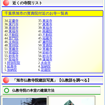
近くの寺院リスト
千葉県旭市の寳壽院付近のお寺一覧表
34.
定慶寺
35.
東栄寺
36.
東円寺
37.
東漸寺
38.
東徳寺
39.
東福寺
40.
東福寺
41.
南藏院
42.
不動院
43.
不動院
44.
普門院
45.
福藏寺
46.
文殊院
47.
遍照院
48.
寳持院
50.
寳壽院
51.
寳藏寺
52.
寳藏寺
53.
密蔵院
54.
妙経寺
55.
妙長寺
56.
妙法寺
57.
龍福寺
58.
蓮城寺
1.
阿弥陀院
2.
永命寺
3.
延壽寺
4.
加納院
5.
加納院
6.
花蔵院
「旭市仏教寺院建設写真」【仏教語を調べる】
仏教寺院の本堂の建築方法