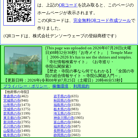
は、上記の
QRコード
を読み取ると、このページの
ホームページが表示されます。
このQRコードは、
完全無料QRコード作成ツール
で
作りました。
（QRコードは、株式会社デンソーウェーブの登録商標です）
[This page was uploaded on 2026年07月28日(火曜
日)08時32分36秒]
『お寺メイト』 ｜ Temple Mate
｜
2006-2026
It's fun to see
the shrines and temples.
「寺社情報検索サイト」
《お寺巡り・
寺院仏閣探索》
【歴史・寺院の事なら何でもわかる】
「全国の寺
院の総合情報サイト ～寺院仏閣超入門～」
【更新日時：2026年(令和08年)07月25日（土曜日）20時46分53秒】
プライバシー・ポリシー
、
稼働環境
、
利用規約
【他府県の寺院】
青森県の寺
(462)
岩手県の寺
(635)
宮城県の寺
(940)
秋田県の寺
(679)
山形県の寺
(1473)
福島県の寺
(1530)
茨城県の寺
(1275)
栃木県の寺
(983)
群馬県の寺
(1199)
埼玉県の寺
(2225)
東京都の寺
(2887)
神奈川県の寺
(1905)
新潟県の寺
(2795)
富山県の寺
(1604)
石川県の寺
(1380)
福井県の寺
(1687)
山梨県の寺
(1490)
長野県の寺
(1555)
岐阜県の寺
(2302)
静岡県の寺
(2602)