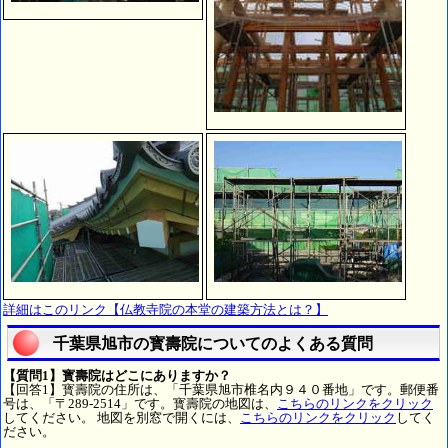
詳細はこのリンク【仏教寺院の本堂の建築方法とは？】
千葉県旭市の寳壽院についてのよくある質問
【質問1】寳壽院はどこにありますか？
【回答1】寳壽院の住所は、「千葉県旭市椎名内９４０番地」です。郵便番
号は、「〒289-2514」です。寳壽院の地図は、
こちらのリンクをクリック
してください。 地図を別窓で開くには、
こちらのリンクをクリック
してく
ださい。