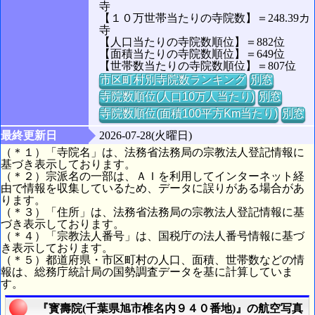
寺
【１０万世帯当たりの寺院数】＝248.39カ
寺
【人口当たりの寺院数順位】＝882位
【面積当たりの寺院数順位】＝649位
【世帯数当たりの寺院数順位】＝807位
市区町村別寺院数ランキング
別窓
寺院数順位(人口10万人当たり)
別窓
寺院数順位(面積100平方Km当たり)
別窓
最終更新日
2026-07-28(火曜日)
（＊１）「寺院名」は、法務省法務局の宗教法人登記情報に
基づき表示しております。
（＊２）宗派名の一部は、ＡＩを利用してインターネット経
由で情報を収集しているため、データに誤りがある場合があ
ります。
（＊３）「住所」は、法務省法務局の宗教法人登記情報に基
づき表示しております。
（＊４）「宗教法人番号」は、国税庁の法人番号情報に基づ
き表示しております。
（＊５）都道府県・市区町村の人口、面積、世帯数などの情
報は、総務庁統計局の国勢調査データを基に計算していま
す。
『寳壽院(千葉県旭市椎名内９４０番地)』の航空写真