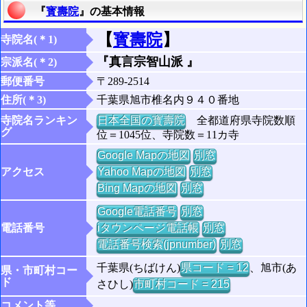
『
寳壽院
』の基本情報
【
寳壽院
】
寺院名(＊1)
『真言宗智山派 』
宗派名(＊2)
郵便番号
〒289-2514
住所(＊3)
千葉県旭市椎名内９４０番地
寺院名ランキン
日本全国の寳壽院
全都道府県寺院数順
グ
位＝1045位、寺院数＝11カ寺
Google Mapの地図
別窓
アクセス
Yahoo Mapの地図
別窓
Bing Mapの地図
別窓
Google電話番号
別窓
電話番号
iタウンページ電話帳
別窓
電話番号検索(jpnumber)
別窓
千葉県(ちばけん)
県コード = 12
、旭市(あ
県・市町村コー
ド
さひし)
市町村コード = 215
コメント等