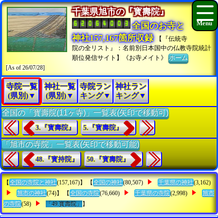
千葉県旭市の『寳壽院』
全国のお寺と
神社157,167箇所収録
【『伝統寺
院の全リスト』：名前別日本国中の仏教寺院統計
順位発信サイト】《お寺メイト》
ホーム
[As of 26/07/28]
寺院一覧
神社一覧
寺院ラン
神社ラン
(県別)▼
(県別)▼
キング▼
キング▼
全国の「寳壽院(11ヶ寺)」一覧表(矢印で移動可)
3.『寳壽院』
5.『寳壽院』
「旭市の寺院」一覧表(矢印で移動可能)
48.『寳持院』
50.『寳壽院』
【
全国の寺院と神社
(157,167)】 【
全国の神社
(80,507)
千葉県の神社
(3,162)
旭市の神社
(74)】 【
全国の寺院
(76,660)
千葉県の寺院
(2,998)
旭市
の寺院
(58)
「49.寳壽院」
】