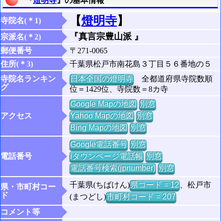
『
燈明寺
』の基本情報
【
燈明寺
】
寺院名(＊1)
『真言宗豊山派 』
宗派名(＊2)
郵便番号
〒271-0065
住所(＊3)
千葉県松戸市南花島３丁目５６番地の５
寺院名ランキン
日本全国の燈明寺
全都道府県寺院数順
グ
位＝1429位、寺院数＝8カ寺
Google Mapの地図
別窓
アクセス
Yahoo Mapの地図
別窓
Bing Mapの地図
別窓
Google電話番号
別窓
電話番号
iタウンページ電話帳
別窓
電話番号検索(jpnumber)
別窓
千葉県(ちばけん)
県コード = 12
、松戸市
県・市町村コー
ド
(まつどし)
市町村コード = 207
コメント等