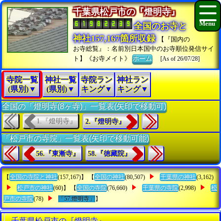
千葉県松戸市の『燈明寺』
全国のお寺と
神社157,167箇所収録
【『国内の
お寺総覧』：名前別日本国中のお寺順位発信サイ
ト】《お寺メイト》
ホーム
[As of 26/07/28]
寺院一覧
神社一覧
寺院ラン
神社ラン
(県別)▼
(県別)▼
キング▼
キング▼
全国の「燈明寺(8ヶ寺)」一覧表(矢印で移動可)
1.『燈明寺』
2.『燈明寺』
「松戸市の寺院」一覧表(矢印で移動可能)
56.『東漸寺』
58.『徳藏院』
【
全国の寺院と神社
(157,167)】 【
全国の神社
(80,507)
千葉県の神社
(3,162)
松戸市の神社
(60)】 【
全国の寺院
(76,660)
千葉県の寺院
(2,998)
松
戸市の寺院
(78)
「57.燈明寺」
】
千葉県松戸市の『燈明寺』