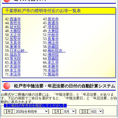
千葉県松戸市の燈明寺付近のお寺一覧表
42.
西蓮寺
43.
善光寺
44.
善照寺
45.
善通寺
46.
祖光院
47.
増長院
48.
大勝院
49.
大乘院
50.
大正寺
51.
中根寺
52.
長聖寺
53.
長養寺
54.
天真寺
55.
傳法寺
56.
東漸寺
58.
徳藏院
59.
日本山妙...
60.
梅松院念...
61.
福昌寺
62.
佛持院
63.
寳光院
64.
寶藏院
65.
本覚寺
66.
本久寺
67.
本源寺
68.
本勝寺
69.
本土寺
70.
本福寺
71.
本法寺
72.
萬福寺
松戸市中陰法要・年忌法要の日付の自動計算システム
お葬式やご葬儀の後の法要には、「中陰法要日」と「年忌法要」がありま
す。下記の画面でご命日を選択すると、「中陰法要日」と「年忌法要」が自
動的に表示されます。
【ご命日の年月日を指定してください】
【年】
【月】
【日】