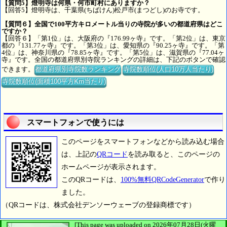
【質問5】燈明寺は何県・何市町村にありますか？
【回答5】燈明寺は、千葉県(ちばけん)松戸市(まつどし)のお寺です。
【質問６】全国で100平方キロメートル当りの寺院が多いの都道府県はどこ
ですか？
【回答６】「第1位」は、大阪府の『176.99ヶ寺』です。「第2位」は、東京
都の『131.77ヶ寺』です。「第3位」は、愛知県の『90.25ヶ寺』です。「第
4位」は、神奈川県の『78.85ヶ寺』です。「第5位」は、滋賀県の『77.04ヶ
寺』です。全国の都道府県別寺院ランキングの詳細は、下記のボタンで確認
できます。
都道府県別寺院数ランキング
寺院数順位(人口10万人当たり)
寺院数順位(面積100平方Km当たり)
スマートフォンで使うには
このページをスマートフォンなどから読み込む場合
は、上記の
QRコード
を読み取ると、このページの
ホームページが表示されます。
このQRコードは、
100%無料QRCodeGenerator
で作り
ました。
（QRコードは、株式会社デンソーウェーブの登録商標です）
[This page was uploaded on 2026年07月28日(火曜