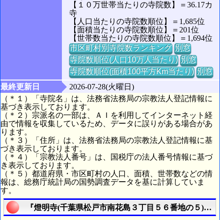
【１０万世帯当たりの寺院数】＝36.17カ
寺
【人口当たりの寺院数順位】＝1,685位
【面積当たりの寺院数順位】＝201位
【世帯数当たりの寺院数順位】＝1,694位
市区町村別寺院数ランキング
別窓
寺院数順位(人口10万人当たり)
別窓
寺院数順位(面積100平方Km当たり)
別窓
最終更新日
2026-07-28(火曜日)
（＊１）「寺院名」は、法務省法務局の宗教法人登記情報に
基づき表示しております。
（＊２）宗派名の一部は、ＡＩを利用してインターネット経
由で情報を収集しているため、データに誤りがある場合があ
ります。
（＊３）「住所」は、法務省法務局の宗教法人登記情報に基
づき表示しております。
（＊４）「宗教法人番号」は、国税庁の法人番号情報に基づ
き表示しております。
（＊５）都道府県・市区町村の人口、面積、世帯数などの情
報は、総務庁統計局の国勢調査データを基に計算していま
す。
『燈明寺(千葉県松戸市南花島３丁目５６番地の５)』