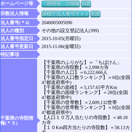
ホームページ等
「燈明寺」の情報
別窓
宗教法人情報
国税庁法人番号サイト
別窓
法人番号(＊4)
2040005005096
法人の種別
その他の設立登記法人(399)
法人番号指定日
2015-10-05(月曜日)
法人番号更新日
2015-11-06(金曜日)
特記事項
【千葉県のふりがな】＝「ちばけん」
【千葉県の寺院数】＝2,998カ寺
【千葉県の人口】＝6,222,666人
【千葉県の人口数ランキング】＝6位(全国
47都道府県中)
【千葉県の面積】＝5,157.65平方Km
【千葉県の面積ランキング】＝28位(全国
47都道府県中)
【千葉県の世帯数】＝2,609,132世帯
【千葉県の世帯数ランキング】＝6位(全国
47都道府県中)
【人口１０万人当たりの寺院数】＝48.18
千葉県の寺院情
カ寺
報(＊５)
【１０Km四方当たりの寺院数】＝58.13カ