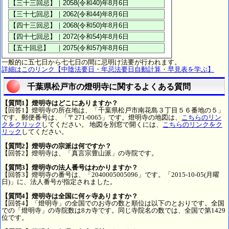
一般的に五七日から七七日の間に忌明け法要が行われます。
詳細はこのリンク【中陰法要日・年忌法要日自動計算・早見表を学ぶ】
千葉県松戸市の燈明寺に関するよくある質問
【質問1】燈明寺はどこにありますか？
【回答1】燈明寺の所在地は、「千葉県松戸市南花島３丁目５６番地の５」
です。郵便番号は、「〒271-0065」です。燈明寺の地図は、
こちらのリン
クをクリック
してください。 地図を別窓で開くには、
こちらのリンクをク
リック
してください。
【質問2】燈明寺の宗派は何ですか？
【回答2】燈明寺は、「真言宗豊山派」の寺院です。
【質問3】燈明寺の法人番号はわかりますか？
【回答3】燈明寺の番号は、「2040005005096」です。「2015-10-05(月曜
日)」に、法人番号が指定されました。
【質問4】燈明寺は全国に何ヶ寺ありますか？
【回答4】「燈明寺」の全国でのお寺の数と順位は以下のとおりです。全国
での「燈明寺」の寺院数は8カ寺です。同じ寺院名の数では、全国で第1429
位です。