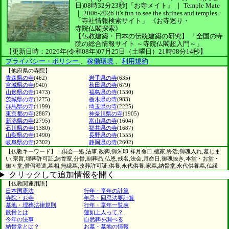
日)08時32分23秒]
『お寺メイト』 ｜ Temple Mate
｜
2006-2026
It's fun to see
the shrines and temples.
「寺社情報検索サイト」
《お寺巡り・
寺院仏閣探索》
【仏教建築・日本の伝統建築の研究】
「全国の寺
院の総合情報サイト ～寺院仏閣超入門～」
【更新日時：2026年(令和08年)07月25日（土曜日）21時08分14秒】
プライバシー・ポリシー
、
稼働環境
、
利用規約
【他府県の寺院】
青森県の寺
(462)
岩手県の寺
(635)
宮城県の寺
(940)
秋田県の寺
(679)
山形県の寺
(1473)
福島県の寺
(1530)
茨城県の寺
(1275)
栃木県の寺
(983)
群馬県の寺
(1199)
埼玉県の寺
(2225)
東京都の寺
(2887)
神奈川県の寺
(1905)
新潟県の寺
(2795)
富山県の寺
(1604)
石川県の寺
(1380)
福井県の寺
(1687)
山梨県の寺
(1490)
長野県の寺
(1555)
岐阜県の寺
(2302)
静岡県の寺
(2602)
【仏教キーワード】：倶会一処,法事,改葬,御朱印,祥月命日,檀家,終活,御魂入れ,墓じま
い,宗旨,埋葬許可証,納骨室,分骨,副葬品,仏恩,戒名,法会,月命日,御魂抜き,本堂・お堂・
御々堂,僧侶派遣,墓相,無縁墓,改葬許可証,供養,永代供養,家墓,納骨堂,永代供養墓,仏縁
クリックして追加情報を開く
【仏教関連用語】
日本国憲法
行年・享年の計算
寺院・お寺
年忌・回忌法要計算
墓地・埋葬法律規則
行年・享年一覧表
散骨とは
蓮如上人って？
今年の法事
自然葬を調べる
納骨堂とは？
お墓・墓地の情報