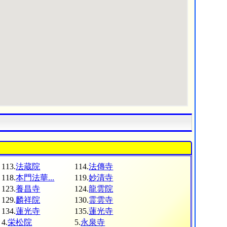
113.
法蔵院
114.
法傳寺
118.
本門法華...
119.
妙清寺
123.
養昌寺
124.
龍雲院
129.
麟祥院
130.
霊雲寺
134.
蓮光寺
135.
蓮光寺
4.
栄松院
5.
永泉寺