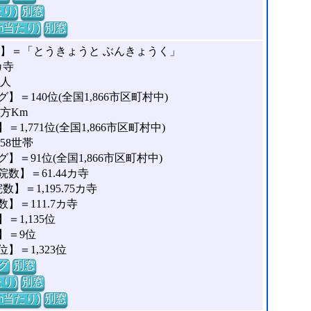
り)
別窓
m当たり)
別窓
な】＝「とうきょうと ぶんきょうく」
カ寺
4人
＝140位(全国1,866市区町村中)
平方Km
,771位(全国1,866市区町村中)
58世帯
＝91位(全国1,866市区町村中)
数】＝61.44カ寺
＝1,195.75カ寺
＝111.7カ寺
1,135位
】＝9位
＝1,323位
グ
別窓
り)
別窓
m当たり)
別窓