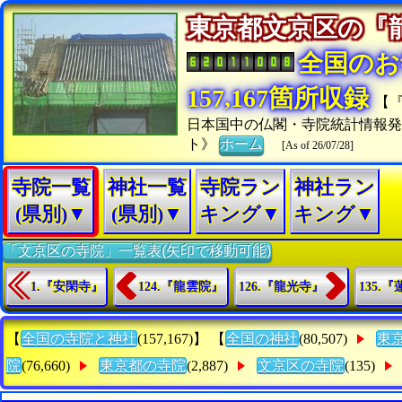
東京都文京区の
全国のお
157,167箇所収録
【
日本国中の仏閣・寺院統計情報発
ト》
ホーム
[As of 26/07/28]
寺院一覧
神社一覧
寺院ラン
神社ラン
(県別)▼
(県別)▼
キング▼
キング▼
「文京区の寺院」一覧表(矢印で移動可能)
1.『安閑寺』
124.『龍雲院』
126.『龍光寺』
135.
【
全国の寺院と神社
(157,167)】 【
全国の神社
(80,507)
東
院
(76,660)
東京都の寺院
(2,887)
文京区の寺院
(135)