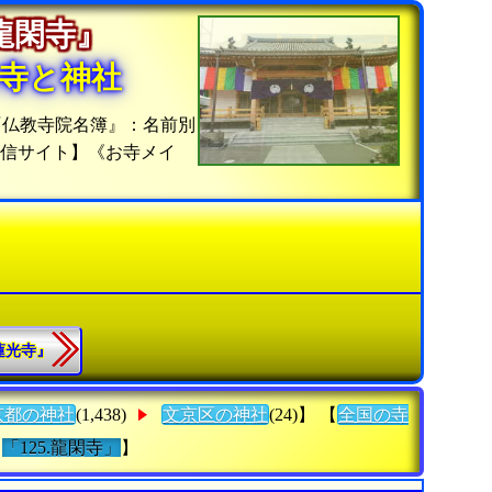
『龍閑寺』
寺と神社
『仏教寺院名簿』：名前別
信サイト】《お寺メイ
『蓮光寺』
京都の神社
(1,438)
文京区の神社
(24)】 【
全国の寺
「125.龍閑寺」
】