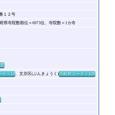
番１２号
県寺院数順位＝6973位、寺院数＝1カ寺
窓
ド = 13
、文京区(ぶんきょうく)
市町村コード = 105
窓