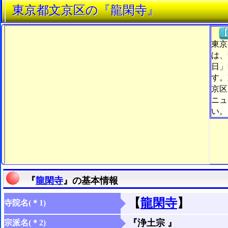
東京都文京区の『龍閑寺』
【
東京
は、
日」
す。
京区
ニュ
い。
『
龍閑寺
』の基本情報
【
龍閑寺
】
寺院名(＊1)
『浄土宗 』
宗派名(＊2)