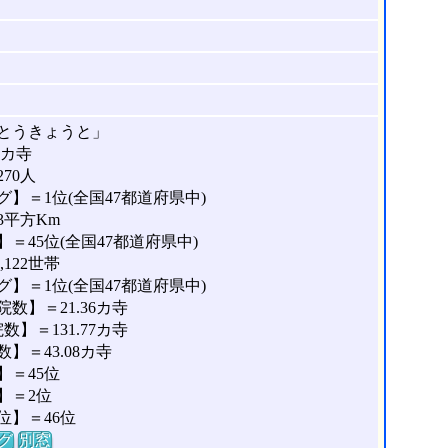
とうきょうと」
7カ寺
270人
】＝1位(全国47都道府県中)
3平方Km
＝45位(全国47都道府県中)
122世帯
】＝1位(全国47都道府県中)
数】＝21.36カ寺
】＝131.77カ寺
＝43.08カ寺
＝45位
】＝2位
位】＝46位
グ
別窓