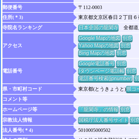
郵便番号
〒112-0003
住所(＊3)
東京都文京区春日２丁目６
寺院名ランキング
日本全国の龍閑寺
全都道府
Google Mapの地図
別窓
アクセス
Yahoo Mapの地図
別窓
Bing Mapの地図
別窓
Google電話番号
別窓
電話番号
iタウンページ電話帳
別窓
電話番号検索(jpnumber)
別
県・市町村コード
東京都(とうきょうと)
県コー
コメント等
ホームページ等
「龍閑寺」の情報
別窓
宗教法人情報
国税庁法人番号サイト
別
法人番号(＊4)
5010005000502