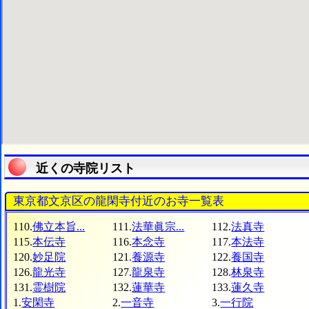
近くの寺院リスト
東京都文京区の龍閑寺付近のお寺一覧表
110.
佛立本旨...
111.
法華眞宗...
112.
法真寺
115.
本伝寺
116.
本念寺
117.
本法寺
120.
妙足院
121.
養源寺
122.
養国寺
126.
龍光寺
127.
龍泉寺
128.
林泉寺
131.
霊樹院
132.
蓮華寺
133.
蓮久寺
1.
安閑寺
2.
一音寺
3.
一行院