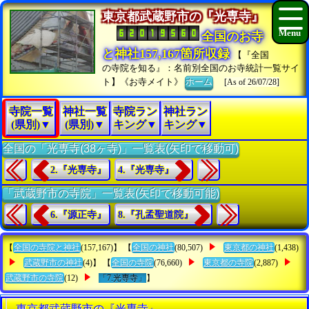
東京都武蔵野市の『光専寺』
全国のお寺
と神社157,167箇所収録
【『全国
の寺院を知る』：名前別全国のお寺統計一覧サイ
ト】《お寺メイト》
ホーム
[As of 26/07/28]
寺院一覧
神社一覧
寺院ラン
神社ラン
(県別)▼
(県別)▼
キング▼
キング▼
全国の「光専寺(38ヶ寺)」一覧表(矢印で移動可)
2.『光専寺』
4.『光専寺』
「武蔵野市の寺院」一覧表(矢印で移動可能)
6.『源正寺』
8.『孔孟聖道院』
【
全国の寺院と神社
(157,167)】 【
全国の神社
(80,507)
東京都の神社
(1,438)
武蔵野市の神社
(4)】 【
全国の寺院
(76,660)
東京都の寺院
(2,887)
武蔵野市の寺院
(12)
「7.光専寺」
】
東京都武蔵野市の『光専寺』