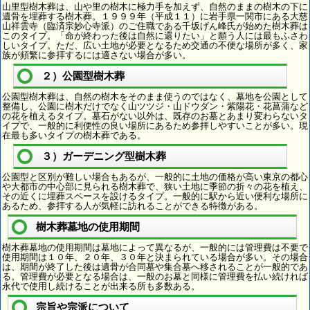
山里型樹木葬は、山や里の樹木に極力手を加えず、自然のままの樹木の下に
遺骨を埋葬する樹木葬。１９９９年（平成１１）に岩手県一関市にある大慈
山祥雲寺（臨済宗妙心寺派）のご住職である千坂げん峰氏が始めた樹木葬は
このタイプ。「命が終わった後は自然に還りたい」と願う人には最もふさわ
しいタイプ。ただ、広い土地が必要となるため交通の不便な場所が多く、家
族が頻繁に参拝するには適さない場合が多い。
２）公園型樹木葬
公園型樹木葬は、自然の樹木をそのまま使うのではなく、墓地を公園として
整備し、公園に樹木だけでなく山ツツジ・山ドウダン・紫陽花・花菖蒲など
の花を植えるタイプ。墓石がない以外は、既存のお墓とあまり変わらないタ
イプで、一般的に利便性の良い場所にあるため参拝しやすいことが多い。現
在最も多いタイプの樹木葬である。
３）ガーデニング型樹木葬
公園型と区別が難しい場合もあるが、一般的に土地の価格が高い東京の都心
や大都市の中心部に見られる樹木葬で、狭い土地に季節の折々の花を植え、
その近くに埋葬スペースを設けるタイプ。一般的に駅から近い便利な場所に
あるため、参拝する人が気軽に訪れることができる特徴がある。
樹木葬墓地の使用期間
樹木葬墓地の使用期間は墓地によって異なるが、一般的には管理費は不要で
使用期間は１０年、２０年、３０年と決まられている場合が多い。その場合
は、期間が終了した後は遺骨が合同墓や集合墓へ移されることが一般的であ
る。管理費が必要となる場合は、一般のお墓と同様に管理費を払い続ければ
永代で使用し続けることが出来る所も多数ある。
宗旨や宗派について