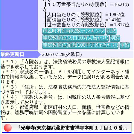
【１０万世帯当たりの寺院数】＝16.21カ
寺
【人口当たりの寺院数順位】＝1,802位
【面積当たりの寺院数順位】＝241位
【世帯数当たりの寺院数順位】＝1,817位
市区町村別寺院数ランキング
別窓
寺院数順位(人口10万人当たり)
別窓
寺院数順位(面積100平方Km当たり)
別窓
最終更新日
2026-07-28(火曜日)
（＊１）「寺院名」は、法務省法務局の宗教法人登記情報に
基づき表示しております。
（＊２）宗派名の一部は、ＡＩを利用してインターネット経
由で情報を収集しているため、データに誤りがある場合があ
ります。
（＊３）「住所」は、法務省法務局の宗教法人登記情報に基
づき表示しております。
（＊４）「宗教法人番号」は、国税庁の法人番号情報に基づ
き表示しております。
（＊５）都道府県・市区町村の人口、面積、世帯数などの情
報は、総務庁統計局の国勢調査データを基に計算していま
す。
『光専寺(東京都武蔵野市吉祥寺本町１丁目１０番２１