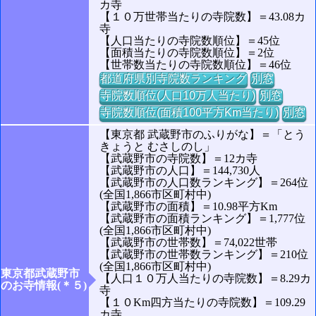
カ寺
【１０万世帯当たりの寺院数】＝43.08カ
寺
【人口当たりの寺院数順位】＝45位
【面積当たりの寺院数順位】＝2位
【世帯数当たりの寺院数順位】＝46位
都道府県別寺院数ランキング
別窓
寺院数順位(人口10万人当たり)
別窓
寺院数順位(面積100平方Km当たり)
別窓
【東京都 武蔵野市のふりがな】＝「とう
きょうと むさしのし」
【武蔵野市の寺院数】＝12カ寺
【武蔵野市の人口】＝144,730人
【武蔵野市の人口数ランキング】＝264位
(全国1,866市区町村中)
【武蔵野市の面積】＝10.98平方Km
【武蔵野市の面積ランキング】＝1,777位
(全国1,866市区町村中)
【武蔵野市の世帯数】＝74,022世帯
【武蔵野市の世帯数ランキング】＝210位
(全国1,866市区町村中)
東京都武蔵野市
【人口１０万人当たりの寺院数】＝8.29カ
のお寺情報(＊５)
寺
【１０Km四方当たりの寺院数】＝109.29
カ寺