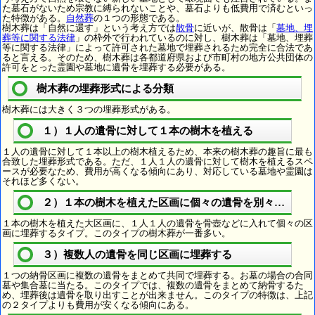
た墓石がないため宗教に縛られないことや、墓石よりも低費用で済むといっ
た特徴がある。
自然葬
の１つの形態である。
樹木葬は「自然に還す」という考え方では
散骨
に近いが、散骨は「
墓地、埋
葬等に関する法律
」の枠外で行われているのに対し、樹木葬は「墓地、埋葬
等に関する法律」によって許可された墓地で埋葬されるため完全に合法であ
ると言える。そのため、樹木葬は各都道府県および市町村の地方公共団体の
許可をとった霊園や墓地に遺骨を埋葬する必要がある。
樹木葬の埋葬形式による分類
樹木葬には大きく３つの埋葬形式がある。
１）１人の遺骨に対して１本の樹木を植える
１人の遺骨に対して１本以上の樹木植えるため、本来の樹木葬の趣旨に最も
合致した埋葬形式である。ただ、１人１人の遺骨に対して樹木を植えるスペ
ースが必要なため、費用が高くなる傾向にあり、対応している墓地や霊園は
それほど多くない。
２）１本の樹木を植えた区画に個々の遺骨を別々に埋葬
１本の樹木を植えた大区画に、１人１人の遺骨を骨壺などに入れて個々の区
画に埋葬するタイプ。このタイプの樹木葬が一番多い。
３）複数人の遺骨を同じ区画に埋葬する
１つの納骨区画に複数の遺骨をまとめて共同で埋葬する。お墓の場合の合同
墓や集合墓に当たる。このタイプでは、複数の遺骨をまとめて納骨するた
め、埋葬後は遺骨を取り出すことが出来ません。このタイプの特徴は、上記
の２タイプよりも費用が安くなる傾向にある。