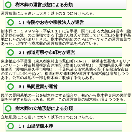
樹木葬の運営形態による分類
運営形態による違いは大きく以下の３つに分けられる。
１）寺院やお寺や宗教法人が運営
樹木葬は、１９９９年（平成１１）に岩手県一関市にある大慈山祥雲寺（臨
済宗妙心寺派）のご住職である千坂げん峰氏が荒廃していた里山を樹木葬墓
地にしたのが始まりとされ、樹木葬の始めのころはすべてがこの運営形態で
あった。現在でも樹木葬の運営形態の主流を占めている。
２）都道府県や市町村が運営
東京都立小平霊園（東京都東村山市萩山町1-16-1）、横浜市営墓地メモリア
ルグリーン（神奈川県横浜市戸塚区俣野町1367番地1）、愛知県長久手市卯
塚墓園（愛知県長久手市卯塚）、千葉県浦安市営墓地公園(千葉県浦安市日
の出八丁目1番1号)など、都道府県や市町村が運営する樹木葬は増加しつつ
ある。公営の墓地の一部を樹木葬に改修する例もある。
３）民間霊園が運営
民間の霊園墓地の一部を樹木葬にする場合や、初めから樹木葬専用の民間霊
園を開発する場合もある。現在、この運営形態の樹木葬が増えつつある。
樹木葬の立地形態による分類
立地形態による違いは大きく以下の３つに分けられる。
１）山里型樹木葬