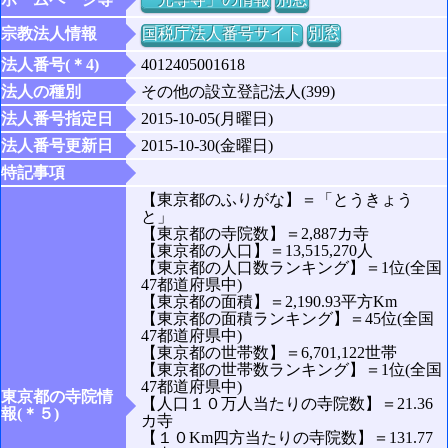
宗教法人情報
国税庁法人番号サイト
別窓
法人番号(＊4)
4012405001618
法人の種別
その他の設立登記法人(399)
法人番号指定日
2015-10-05(月曜日)
法人番号更新日
2015-10-30(金曜日)
特記事項
【東京都のふりがな】＝「とうきょう
と」
【東京都の寺院数】＝2,887カ寺
【東京都の人口】＝13,515,270人
【東京都の人口数ランキング】＝1位(全国
47都道府県中)
【東京都の面積】＝2,190.93平方Km
【東京都の面積ランキング】＝45位(全国
47都道府県中)
【東京都の世帯数】＝6,701,122世帯
【東京都の世帯数ランキング】＝1位(全国
47都道府県中)
東京都の寺院情
【人口１０万人当たりの寺院数】＝21.36
報(＊５)
カ寺
【１０Km四方当たりの寺院数】＝131.77