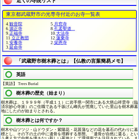
近くの寺院リスト
東京都武蔵野市の光専寺付近のお寺一覧表
4.
観音院
5.
月窓寺
6.
源正寺
8.
孔孟聖道...
9.
正福寺
10.
大法寺
11.
立正教団
12.
蓮乗寺
1.
安養寺
2.
栄恩寺
3.
延命寺
「武蔵野市樹木葬とは」【仏教の言葉簡易メモ】
英語
【英語】 Trees Burial
樹木葬の歴史（始まり）
樹木葬は、１９９９年（平成１１）に岩手県一関市にある大慈山祥雲寺（臨
済宗妙心寺派）のご住職である千坂げん峰氏が荒廃していた里山を樹木葬墓
地にしたのが始まりとされる。
樹木葬とは何ですか？
樹木や山ツツジ・山ドウダン・紫陽花・花菖蒲などの花を墓石の代わりに墓
標とし、その下の土の中に遺骨を埋葬する形態。「遺骨が自然に還る」とい
う考え方で自然を壊さない新しい墓地として環境面でも注目されている。ま