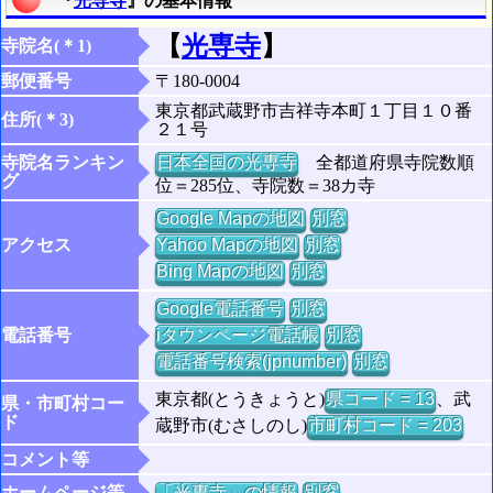
『
光専寺
』の基本情報
【
光専寺
】
寺院名(＊1)
郵便番号
〒180-0004
東京都武蔵野市吉祥寺本町１丁目１０番
住所(＊3)
２１号
寺院名ランキン
日本全国の光専寺
全都道府県寺院数順
グ
位＝285位、寺院数＝38カ寺
Google Mapの地図
別窓
アクセス
Yahoo Mapの地図
別窓
Bing Mapの地図
別窓
Google電話番号
別窓
電話番号
iタウンページ電話帳
別窓
電話番号検索(jpnumber)
別窓
東京都(とうきょうと)
県コード = 13
、武
県・市町村コー
ド
蔵野市(むさしのし)
市町村コード = 203
コメント等
ホームページ等
「光専寺」の情報
別窓