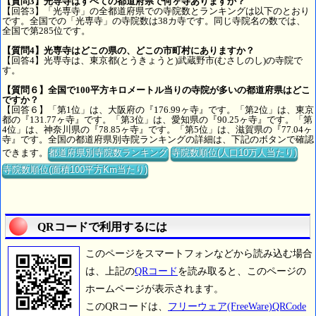
【質問3】光専寺はすべての都道府県で何ヶ寺ありますか？
【回答3】「光専寺」の全都道府県での寺院数とランキングは以下のとおり
です。全国での「光専寺」の寺院数は38カ寺です。同じ寺院名の数では、
全国で第285位です。
【質問4】光専寺はどこの県の、どこの市町村にありますか？
【回答4】光専寺は、東京都(とうきょうと)武蔵野市(むさしのし)の寺院で
す。
【質問６】全国で100平方キロメートル当りの寺院が多いの都道府県はどこ
ですか？
【回答６】「第1位」は、大阪府の『176.99ヶ寺』です。「第2位」は、東京
都の『131.77ヶ寺』です。「第3位」は、愛知県の『90.25ヶ寺』です。「第
4位」は、神奈川県の『78.85ヶ寺』です。「第5位」は、滋賀県の『77.04ヶ
寺』です。全国の都道府県別寺院ランキングの詳細は、下記のボタンで確認
できます。
都道府県別寺院数ランキング
寺院数順位(人口10万人当たり)
寺院数順位(面積100平方Km当たり)
QRコードで利用するには
このページをスマートフォンなどから読み込む場合
は、上記の
QRコード
を読み取ると、このページの
ホームページが表示されます。
このQRコードは、
フリーウェア(FreeWare)QRCode