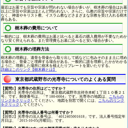
最近はお墓でも宗旨や宗派が問われない場合が多いが、樹木葬の場合はお墓
以上に宗旨や宗派はほとんど問われない。さらに、仏教の宗旨や宗派だけで
なく、神道やキリスト教、イスラム教などさまざまな宗教を受け入れる樹木
葬もある。
樹木葬の費用について
一般的には、樹木葬の費用はお墓と比べると墓石の購入費用が不要なためか
なり安く抑えられる。また管理費もお墓に比べると安い場合が多い。
樹木葬の埋葬方法
樹木葬の埋葬は、遺骨を骨壷から取り出して紙などに包みそのまま土に埋め
る場合と、骨壷ごと埋葬する場合がある。一般的に誰を埋葬したかがわかる
ように、埋葬した場所に樹木を植えたりプレートを置いたりする。
詳細はこのリンク【樹木葬とは】
東京都武蔵野市の光専寺についてのよくある質問
【質問1】光専寺の住所はどこですか？
【回答1】光専寺の住所は、「東京都武蔵野市吉祥寺本町１丁目１０番２１
号」です。郵便番号は、「〒180-0004」です。光専寺の地図は、
こちらの
リンクをクリック
してください。 地図を別窓で開くには、
こちらのリンク
をクリック
してください。
【質問2】光専寺の法人番号は何番ですか？
【回答2】光専寺の法人番号は、「4012405001618」です。法人番号指定年
月日は、「2015-10-05(月曜日)」です。