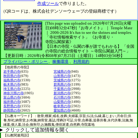
作成ツール
で作りました。
（QRコードは、株式会社デンソーウェーブの登録商標です）
[This page was uploaded on 2026年07月28日(火曜
日)08時32分47秒]
『お寺メイト』 ｜ Temple Mate
｜
2006-2026
It's fun to see
the shrines and temples.
「寺社情報検索サイト」
《お寺巡り・
寺院仏閣探索》
【日本の寺院・仏閣の事が誰でもわかる】
「全国
の寺院の総合情報サイト ～寺院仏閣超入門～」
【更新日時：2026年(令和08年)07月25日（土曜日）14時03分56秒】
プライバシー・ポリシー
、
稼働環境
、
利用規約
【他府県の寺院】
岩手県の寺
(635)
宮城県の寺
(940)
秋田県の寺
(679)
山形県の寺
(1473)
福島県の寺
(1530)
茨城県の寺
(1275)
栃木県の寺
(983)
群馬県の寺
(1199)
埼玉県の寺
(2225)
千葉県の寺
(2998)
神奈川県の寺
(1905)
新潟県の寺
(2795)
富山県の寺
(1604)
石川県の寺
(1380)
福井県の寺
(1687)
山梨県の寺
(1490)
長野県の寺
(1555)
岐阜県の寺
(2302)
静岡県の寺
(2602)
愛知県の寺
(4668)
【仏教キーワード】：散骨;檀家;戒名;改葬;夫婦墓;宗旨;仏法;仏縁;墓じまい;月命日;供
養;祭祀;納骨堂;お布施;納骨室;墓誌;埋葬許可証;分骨;合葬墓;追善供養;永代供養;法施;無
縁墓;個人墓;法会;御朱印;お施餓鬼;僧侶派遣;自然葬;寺院墓地
クリックして追加情報を開く
【仏教関連用語】