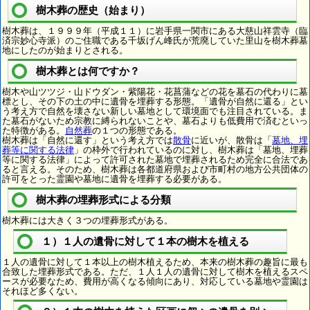
樹木葬の歴史（始まり）
樹木葬は、１９９９年（平成１１）に岩手県一関市にある大慈山祥雲寺（臨
済宗妙心寺派）のご住職である千坂げん峰氏が荒廃していた里山を樹木葬墓
地にしたのが始まりとされる。
樹木葬とは何ですか？
樹木や山ツツジ・山ドウダン・紫陽花・花菖蒲などの花を墓石の代わりに墓
標とし、その下の土の中に遺骨を埋葬する形態。「遺骨が自然に還る」とい
う考え方で自然を壊さない新しい墓地として環境面でも注目されている。ま
た墓石がないため宗教に縛られないことや、墓石よりも低費用で済むといっ
た特徴がある。
自然葬
の１つの形態である。
樹木葬は「自然に還す」という考え方では
散骨
に近いが、散骨は「
墓地、埋
葬等に関する法律
」の枠外で行われているのに対し、樹木葬は「墓地、埋葬
等に関する法律」によって許可された墓地で埋葬されるため完全に合法であ
ると言える。そのため、樹木葬は各都道府県および市町村の地方公共団体の
許可をとった霊園や墓地に遺骨を埋葬する必要がある。
樹木葬の埋葬形式による分類
樹木葬には大きく３つの埋葬形式がある。
１）１人の遺骨に対して１本の樹木を植える
１人の遺骨に対して１本以上の樹木植えるため、本来の樹木葬の趣旨に最も
合致した埋葬形式である。ただ、１人１人の遺骨に対して樹木を植えるスペ
ースが必要なため、費用が高くなる傾向にあり、対応している墓地や霊園は
それほど多くない。