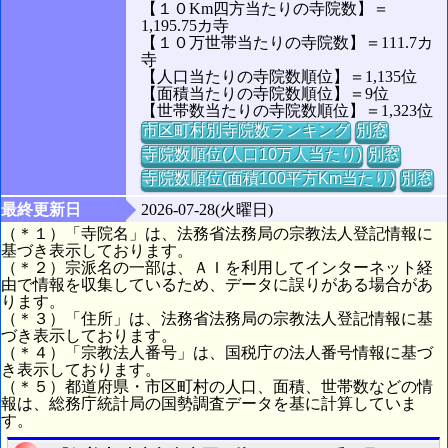
【１０Km四方当たりの寺院数】＝
1,195.75カ寺
【１０万世帯当たりの寺院数】＝111.7カ
寺
【人口当たりの寺院数順位】＝1,135位
【面積当たりの寺院数順位】＝9位
【世帯数当たりの寺院数順位】＝1,323位
市区町村別寺院数ランキング
別窓
寺院数順位(人口10万人当たり)
別窓
寺院数順位(面積100平方Km当たり)
別窓
最終更新日
2026-07-28(火曜日)
（＊１）「寺院名」は、法務省法務局の宗教法人登記情報に
基づき表示しております。
（＊２）宗派名の一部は、ＡＩを利用してインターネット経
由で情報を収集しているため、データに誤りがある場合があ
ります。
（＊３）「住所」は、法務省法務局の宗教法人登記情報に基
づき表示しております。
（＊４）「宗教法人番号」は、国税庁の法人番号情報に基づ
き表示しております。
（＊５）都道府県・市区町村の人口、面積、世帯数などの情
報は、総務庁統計局の国勢調査データを基に計算していま
す。