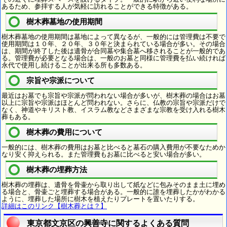
あるため、参拝する人が気軽に訪れることができる特徴がある。
樹木葬墓地の使用期間
樹木葬墓地の使用期間は墓地によって異なるが、一般的には管理費は不要で
使用期間は１０年、２０年、３０年と決まられている場合が多い。その場合
は、期間が終了した後は遺骨が合同墓や集合墓へ移されることが一般的であ
る。管理費が必要となる場合は、一般のお墓と同様に管理費を払い続ければ
永代で使用し続けることが出来る所も多数ある。
宗旨や宗派について
最近はお墓でも宗旨や宗派が問われない場合が多いが、樹木葬の場合はお墓
以上に宗旨や宗派はほとんど問われない。さらに、仏教の宗旨や宗派だけで
なく、神道やキリスト教、イスラム教などさまざまな宗教を受け入れる樹木
葬もある。
樹木葬の費用について
一般的には、樹木葬の費用はお墓と比べると墓石の購入費用が不要なためか
なり安く抑えられる。また管理費もお墓に比べると安い場合が多い。
樹木葬の埋葬方法
樹木葬の埋葬は、遺骨を骨壷から取り出して紙などに包みそのまま土に埋め
る場合と、骨壷ごと埋葬する場合がある。一般的に誰を埋葬したかがわかる
ように、埋葬した場所に樹木を植えたりプレートを置いたりする。
詳細はこのリンク【樹木葬とは？】
東京都文京区の興善寺に関するよくある質問