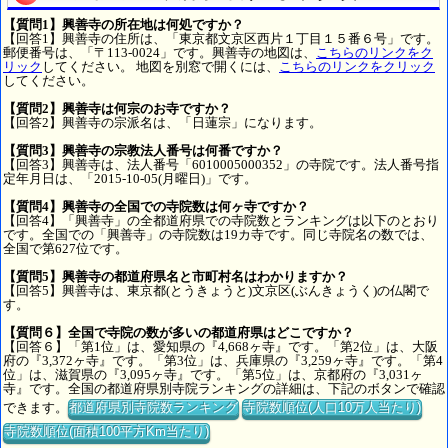
【質問1】興善寺の所在地は何処ですか？
【回答1】興善寺の住所は、「東京都文京区西片１丁目１５番６号」です。
郵便番号は、「〒113-0024」です。興善寺の地図は、
こちらのリンクをク
リック
してください。 地図を別窓で開くには、
こちらのリンクをクリック
してください。
【質問2】興善寺は何宗のお寺ですか？
【回答2】興善寺の宗派名は、「日蓮宗」になります。
【質問3】興善寺の宗教法人番号は何番ですか？
【回答3】興善寺は、法人番号「6010005000352」の寺院です。法人番号指
定年月日は、「2015-10-05(月曜日)」です。
【質問4】興善寺の全国での寺院数は何ヶ寺ですか？
【回答4】「興善寺」の全都道府県での寺院数とランキングは以下のとおり
です。全国での「興善寺」の寺院数は19カ寺です。同じ寺院名の数では、
全国で第627位です。
【質問5】興善寺の都道府県名と市町村名はわかりますか？
【回答5】興善寺は、東京都(とうきょうと)文京区(ぶんきょうく)の仏閣で
す。
【質問６】全国で寺院の数が多いの都道府県はどこですか？
【回答６】「第1位」は、愛知県の『4,668ヶ寺』です。「第2位」は、大阪
府の『3,372ヶ寺』です。「第3位」は、兵庫県の『3,259ヶ寺』です。「第4
位」は、滋賀県の『3,095ヶ寺』です。「第5位」は、京都府の『3,031ヶ
寺』です。全国の都道府県別寺院ランキングの詳細は、下記のボタンで確認
できます。
都道府県別寺院数ランキング
寺院数順位(人口10万人当たり)
寺院数順位(面積100平方Km当たり)