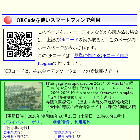
QRCodeを使いスマートフォンで利用
このページをスマートフォンなどから読み込む場合
は、上記の
QRコード
を読み取ると、このページの
ホームページが表示されます。
このQRコードは、
簡単に作れるQRコード作成
Program
で作りました。
（QRコードは、株式会社デンソーウェーブの登録商標です）
[This page was uploaded on 2026年07月28日(火曜
日)08時32分50秒]
『お寺メイト』 ｜ Temple Mate
｜
2006-2026
It's fun to see
the shrines and temples.
「寺社情報検索サイト」
《お寺巡り・
寺院仏閣探索》
【歴史・寺院の高速情報検索】
「全国の寺院の総合情報サイト ～寺院仏閣超入門
～」
【更新日時：2026年(令和08年)07月25日（土曜日）21時06分13秒】
プライバシー・ポリシー
、
稼働環境
、
利用規約
【他府県の寺院】
岩手県の寺
(635)
宮城県の寺
(940)
秋田県の寺
(679)
山形県の寺
(1473)