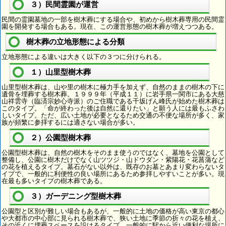
３）民間霊園が運営
民間の霊園墓地の一部を樹木葬にする場合や、初めから樹木葬専用の民間霊
園を開発する場合もある。現在、この運営形態の樹木葬が増えつつある。
樹木葬の立地形態による分類
立地形態による違いは大きく以下の３つに分けられる。
１）山里型樹木葬
山里型樹木葬は、山や里の樹木に極力手を加えず、自然のままの樹木の下に
遺骨を埋葬する樹木葬。１９９９年（平成１１）に岩手県一関市にある大慈
山祥雲寺（臨済宗妙心寺派）のご住職である千坂げん峰氏が始めた樹木葬は
このタイプ。「命が終わった後は自然に還りたい」と願う人には最もふさわ
しいタイプ。ただ、広い土地が必要となるため交通の不便な場所が多く、家
族が頻繁に参拝するには適さない場合が多い。
２）公園型樹木葬
公園型樹木葬は、自然の樹木をそのまま使うのではなく、墓地を公園として
整備し、公園に樹木だけでなく山ツツジ・山ドウダン・紫陽花・花菖蒲など
の花を植えるタイプ。墓石がない以外は、既存のお墓とあまり変わらないタ
イプで、一般的に利便性の良い場所にあるため参拝しやすいことが多い。現
在最も多いタイプの樹木葬である。
３）ガーデニング型樹木葬
公園型と区別が難しい場合もあるが、一般的に土地の価格が高い東京の都心
や大都市の中心部に見られる樹木葬で、狭い土地に季節の折々の花を植え、
その近くに埋葬スペースを設けるタイプ。一般的に駅から近い便利な場所に