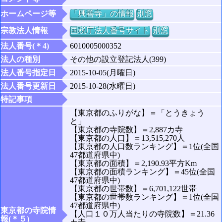
ホームページ等
「興善寺」の情報
別窓
宗教法人情報
国税庁法人番号サイト
別窓
法人番号(＊4)
6010005000352
法人の種別
その他の設立登記法人(399)
法人番号指定日
2015-10-05(月曜日)
法人番号更新日
2015-10-28(水曜日)
特記事項
【東京都のふりがな】＝「とうきょう
と」
【東京都の寺院数】＝2,887カ寺
【東京都の人口】＝13,515,270人
【東京都の人口数ランキング】＝1位(全国
47都道府県中)
【東京都の面積】＝2,190.93平方Km
【東京都の面積ランキング】＝45位(全国
47都道府県中)
【東京都の世帯数】＝6,701,122世帯
【東京都の世帯数ランキング】＝1位(全国
47都道府県中)
東京都の寺院情
【人口１０万人当たりの寺院数】＝21.36
報(＊５)