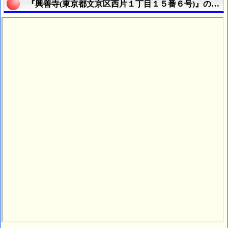
『興善寺(東京都文京区西片１丁目１５番６号)』の航