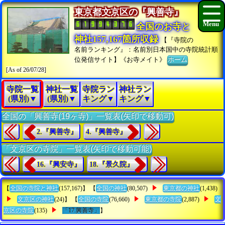
東京都文京区の『興善寺』
全国のお寺と
神社157,167箇所収録
【『寺院の
名前ランキング』：名前別日本国中の寺院統計順
位発信サイト】《お寺メイト》
ホーム
[As of 26/07/28]
寺院一覧
神社一覧
寺院ラン
神社ラン
(県別)▼
(県別)▼
キング▼
キング▼
全国の「興善寺(19ヶ寺)」一覧表(矢印で移動可)
2.『興善寺』
4.『興善寺』
「文京区の寺院」一覧表(矢印で移動可能)
16.『興安寺』
18.『景久院』
【
全国の寺院と神社
(157,167)】 【
全国の神社
(80,507)
東京都の神社
(1,438)
文京区の神社
(24)】 【
全国の寺院
(76,660)
東京都の寺院
(2,887)
文
京区の寺院
(135)
「17.興善寺」
】