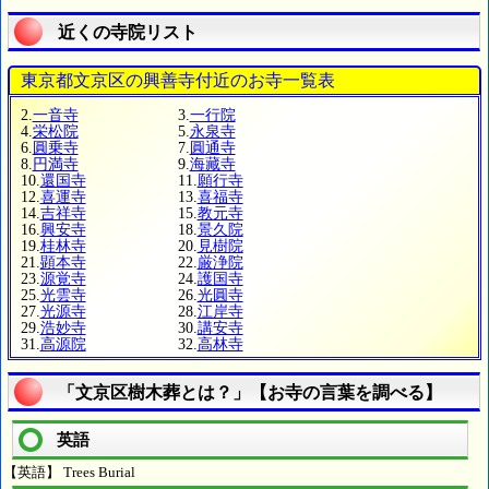
近くの寺院リスト
東京都文京区の興善寺付近のお寺一覧表
2.
一音寺
3.
一行院
4.
栄松院
5.
永泉寺
6.
圓乗寺
7.
圓通寺
8.
円満寺
9.
海藏寺
10.
還国寺
11.
願行寺
12.
喜運寺
13.
喜福寺
14.
吉祥寺
15.
教元寺
16.
興安寺
18.
景久院
19.
桂林寺
20.
見樹院
21.
顕本寺
22.
厳浄院
23.
源覚寺
24.
護国寺
25.
光雲寺
26.
光圓寺
27.
光源寺
28.
江岸寺
29.
浩妙寺
30.
講安寺
31.
高源院
32.
高林寺
「文京区樹木葬とは？」【お寺の言葉を調べる】
英語
【英語】 Trees Burial