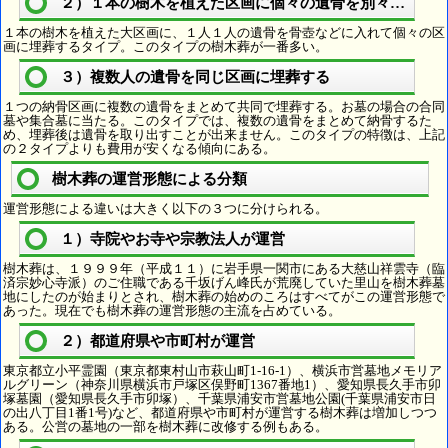
２）１本の樹木を植えた区画に個々の遺骨を別々に埋葬
１本の樹木を植えた大区画に、１人１人の遺骨を骨壺などに入れて個々の区
画に埋葬するタイプ。このタイプの樹木葬が一番多い。
３）複数人の遺骨を同じ区画に埋葬する
１つの納骨区画に複数の遺骨をまとめて共同で埋葬する。お墓の場合の合同
墓や集合墓に当たる。このタイプでは、複数の遺骨をまとめて納骨するた
め、埋葬後は遺骨を取り出すことが出来ません。このタイプの特徴は、上記
の２タイプよりも費用が安くなる傾向にある。
樹木葬の運営形態による分類
運営形態による違いは大きく以下の３つに分けられる。
１）寺院やお寺や宗教法人が運営
樹木葬は、１９９９年（平成１１）に岩手県一関市にある大慈山祥雲寺（臨
済宗妙心寺派）のご住職である千坂げん峰氏が荒廃していた里山を樹木葬墓
地にしたのが始まりとされ、樹木葬の始めのころはすべてがこの運営形態で
あった。現在でも樹木葬の運営形態の主流を占めている。
２）都道府県や市町村が運営
東京都立小平霊園（東京都東村山市萩山町1-16-1）、横浜市営墓地メモリア
ルグリーン（神奈川県横浜市戸塚区俣野町1367番地1）、愛知県長久手市卯
塚墓園（愛知県長久手市卯塚）、千葉県浦安市営墓地公園(千葉県浦安市日
の出八丁目1番1号)など、都道府県や市町村が運営する樹木葬は増加しつつ
ある。公営の墓地の一部を樹木葬に改修する例もある。