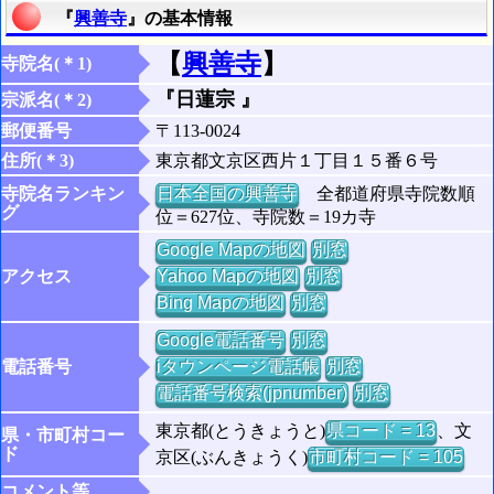
『
興善寺
』の基本情報
【
興善寺
】
寺院名(＊1)
『日蓮宗 』
宗派名(＊2)
郵便番号
〒113-0024
住所(＊3)
東京都文京区西片１丁目１５番６号
寺院名ランキン
日本全国の興善寺
全都道府県寺院数順
グ
位＝627位、寺院数＝19カ寺
Google Mapの地図
別窓
アクセス
Yahoo Mapの地図
別窓
Bing Mapの地図
別窓
Google電話番号
別窓
電話番号
iタウンページ電話帳
別窓
電話番号検索(jpnumber)
別窓
東京都(とうきょうと)
県コード = 13
、文
県・市町村コー
ド
京区(ぶんきょうく)
市町村コード = 105
コメント等