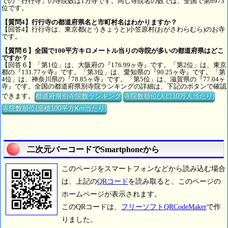
での「行行寺」の寺院数は1カ寺です。同じ寺院名の数では、全国で第6973
位です。
【質問4】行行寺の都道府県名と市町村名はわかりますか？
【回答4】行行寺は、東京都(とうきょうと)小笠原村(おがさわらむら)のお寺
です。
【質問６】全国で100平方キロメートル当りの寺院が多いの都道府県はどこ
ですか？
【回答６】「第1位」は、大阪府の『176.99ヶ寺』です。「第2位」は、東京
都の『131.77ヶ寺』です。「第3位」は、愛知県の『90.25ヶ寺』です。「第
4位」は、神奈川県の『78.85ヶ寺』です。「第5位」は、滋賀県の『77.04ヶ
寺』です。全国の都道府県別寺院ランキングの詳細は、下記のボタンで確認
できます。
都道府県別寺院数ランキング
寺院数順位(人口10万人当たり)
寺院数順位(面積100平方Km当たり)
二次元バーコードでSmartphoneから
このページをスマートフォンなどから読み込む場合
は、上記の
QRコード
を読み取ると、このページの
ホームページが表示されます。
このQRコードは、
フリーソフトQRCodeMaker
で作
りました。