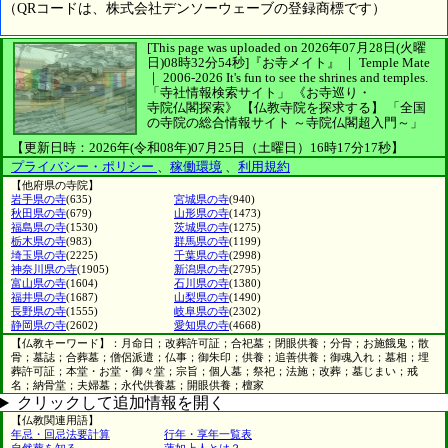
（QRコードは、株式会社デンソーウェーブの登録商標です）
[This page was uploaded on 2026年07月28日(火曜
日)08時32分54秒]
『お寺メイト』 ｜ Temple Mate
｜
2006-2026
It's fun to see
the shrines and temples.
「寺社情報検索サイト」
《お寺巡り・
寺院仏閣探索》
【仏教寺院を探求する】
「全国
の寺院の総合情報サイト ～寺院仏閣超入門～」
【更新日時：2026年(令和08年)07月25日（土曜日）16時17分17秒】
プライバシー・ポリシー
、
稼働環境
、
利用規約
【他府県の寺院】
岩手県の寺
(635)
宮城県の寺
(940)
秋田県の寺
(679)
山形県の寺
(1473)
福島県の寺
(1530)
茨城県の寺
(1275)
栃木県の寺
(983)
群馬県の寺
(1199)
埼玉県の寺
(2225)
千葉県の寺
(2998)
神奈川県の寺
(1905)
新潟県の寺
(2795)
富山県の寺
(1604)
石川県の寺
(1380)
福井県の寺
(1687)
山梨県の寺
(1490)
長野県の寺
(1555)
岐阜県の寺
(2302)
静岡県の寺
(2602)
愛知県の寺
(4668)
【仏教キーワード】：月命日；改葬許可証；合祀墓；閉眼供養；分骨；お施餓鬼；散
骨；墓誌；合葬墓；僧侶派遣；仏事；御朱印；供養；追善供養；御魂入れ；墓相；埋
葬許可証；本堂・お堂・御々堂；宗旨；個人墓；祭祀；法施；改葬；墓じまい；戒
名；納骨堂；夫婦墓；永代供養墓；開眼供養；檀家
クリックして追加情報を開く
【仏教関連用語】
年忌・回忌法要計算
行年・享年一覧表