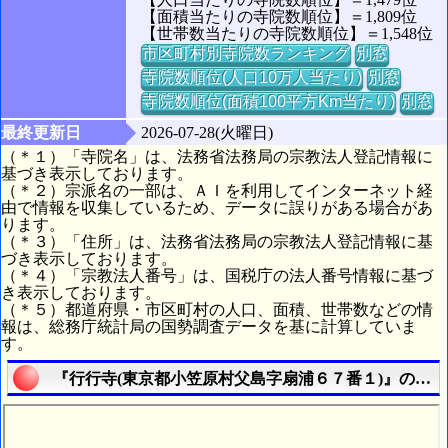
【面積当たりの寺院数順位】＝1,809位
【世帯数当たりの寺院数順位】＝1,548位
市区町村別寺院数ランキング
別窓
寺院数順位(人口10万人当たり)
別窓
寺院数順位(面積100平方Km当たり)
別窓
最終更新日
2026-07-28(火曜日)
（＊１）「寺院名」は、法務省法務局の宗教法人登記情報に
基づき表示しております。
（＊２）宗派名の一部は、ＡＩを利用してインターネット経
由で情報を収集しているため、データに誤りがある場合があ
ります。
（＊３）「住所」は、法務省法務局の宗教法人登記情報に基
づき表示しております。
（＊４）「宗教法人番号」は、国税庁の法人番号情報に基づ
き表示しております。
（＊５）都道府県・市区町村の人口、面積、世帯数などの情
報は、総務庁統計局の国勢調査データを基に計算していま
す。
『行行寺(東京都小笠原村父島字扇浦６７番１)』の航空写真