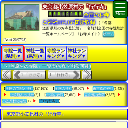
東京都小笠原村の『行行寺』
全国のお寺
と神社157,167箇所収録
【『各都
道府県別のお寺登記簿』：名前別全国の寺院統計
一覧ホームページ】《お寺メイト》
ホーム
[As of 26/07/28]
寺院一覧
神社一覧
寺院ラン
神社ラン
(県別)▼
(県別)▼
キング▼
キング▼
「小笠原村の寺院」一覧表(矢印で移動可能)
1.『行行寺』
1.『行行寺』
【
全国の寺院と神社
(157,167)】 【
全国の神社
(80,507)
東京都の神社
(1,438)
小笠原村の神社
(2)】 【
全国の寺院
(76,660)
東京都の寺院
(2,887)
小笠原村の寺院
(1)
「1.行行寺」
】
東京都小笠原村の『行行寺』