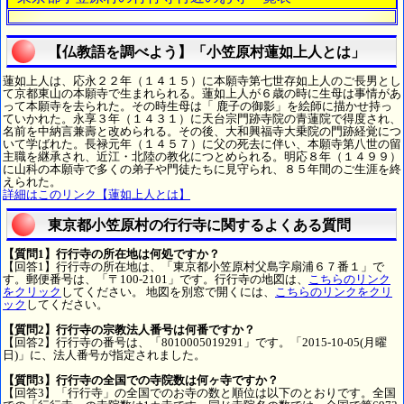
【仏教語を調べよう】「小笠原村蓮如上人とは」
蓮如上人は、応永２２年（１４１５）に本願寺第七世存如上人のご長男とし
て京都東山の本願寺で生まれられる。蓮如上人が６歳の時に生母は事情があ
って本願寺を去られた。その時生母は「 鹿子の御影」を絵師に描かせ持っ
ていかれた。永享３年（１４３１）に天台宗門跡寺院の青蓮院で得度され、
名前を中納言兼壽と改められる。その後、大和興福寺大乗院の門跡経覚につ
いて学ばれた。長禄元年（１４５７）に父の死去に伴い、本願寺第八世の留
主職を継承され、近江・北陸の教化につとめられる。明応８年（１４９９）
に山科の本願寺で多くの弟子や門徒たちに見守られ、８５年間のご生涯を終
えられた。
詳細はこのリンク【蓮如上人とは】
東京都小笠原村の行行寺に関するよくある質問
【質問1】行行寺の所在地は何処ですか？
【回答1】行行寺の所在地は、「東京都小笠原村父島字扇浦６７番１」で
す。郵便番号は、「〒100-2101」です。行行寺の地図は、
こちらのリンク
をクリック
してください。 地図を別窓で開くには、
こちらのリンクをクリ
ック
してください。
【質問2】行行寺の宗教法人番号は何番ですか？
【回答2】行行寺の番号は、「8010005019291」です。「2015-10-05(月曜
日)」に、法人番号が指定されました。
【質問3】行行寺の全国での寺院数は何ヶ寺ですか？
【回答3】「行行寺」の全国でのお寺の数と順位は以下のとおりです。全国