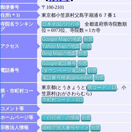
郵便番号
〒100-2101
住所(＊3)
東京都小笠原村父島字扇浦６７番１
寺院名ランキン
日本全国の行行寺
全都道府県寺院数順
グ
位＝6973位、寺院数＝1カ寺
Google Mapの地図
別窓
アクセス
Yahoo Mapの地図
別窓
Bing Mapの地図
別窓
Google電話番号
別窓
電話番号
iタウンページ電話帳
別窓
電話番号検索(jpnumber)
別窓
東京都(とうきょうと)
県コード = 13
、小
県・市町村コー
笠原村(おがさわらむら)
ド
市町村コード = 421
コメント等
ホームページ等
「行行寺」の情報
別窓
宗教法人情報
国税庁法人番号サイト
別窓