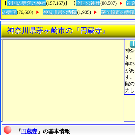
【
全国の寺院と神社
(157,167)】 【
全国の神社
(80,507)
神
の寺院
(76,660)
神奈川県の寺院
(1,905)
茅ヶ崎市の寺院
神奈川県茅ヶ崎市の『円蔵寺』
【
神奈
す。
年0
があ
す。
院の
力し
『
円蔵寺
』の基本情報