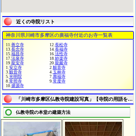
近くの寺院リスト
神奈川県川崎市多摩区の廣福寺付近のお寺一覧表
11.
善立寺
12.
長松寺
13.
長念寺
14.
長福寺
15.
福昌寺
16.
法性寺
17.
法泉寺
18.
妙楽寺
19.
龍安寺
20.
龍嚴寺
1.
安立寺
2.
観音寺
3.
観音寺
4.
玉林寺
5.
光明院
7.
壽福寺
8.
常照寺
9.
常度寺
10.
盛源寺
「川崎市多摩区仏教寺院建設写真」【寺院の用語を理
仏教寺院の本堂の建築方法