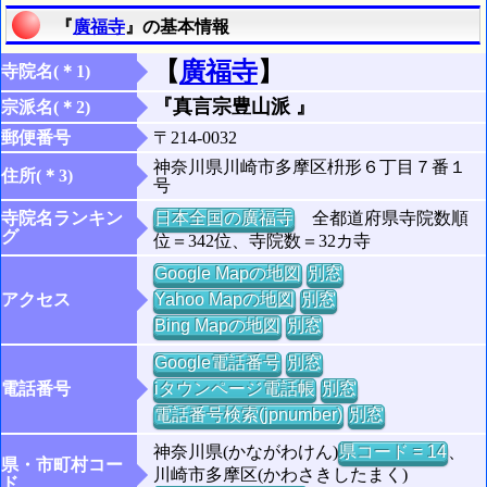
『
廣福寺
』の基本情報
【
廣福寺
】
寺院名(＊1)
『真言宗豊山派 』
宗派名(＊2)
郵便番号
〒214-0032
神奈川県川崎市多摩区枡形６丁目７番１
住所(＊3)
号
寺院名ランキン
日本全国の廣福寺
全都道府県寺院数順
グ
位＝342位、寺院数＝32カ寺
Google Mapの地図
別窓
アクセス
Yahoo Mapの地図
別窓
Bing Mapの地図
別窓
Google電話番号
別窓
電話番号
iタウンページ電話帳
別窓
電話番号検索(jpnumber)
別窓
神奈川県(かながわけん)
県コード = 14
、
県・市町村コー
川崎市多摩区(かわさきしたまく)
ド