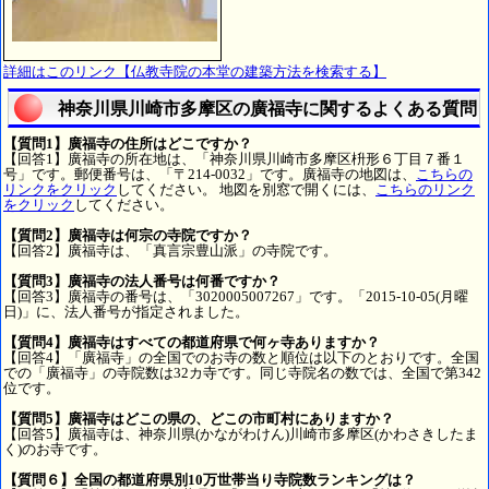
詳細はこのリンク【仏教寺院の本堂の建築方法を検索する】
神奈川県川崎市多摩区の廣福寺に関するよくある質問
【質問1】廣福寺の住所はどこですか？
【回答1】廣福寺の所在地は、「神奈川県川崎市多摩区枡形６丁目７番１
号」です。郵便番号は、「〒214-0032」です。廣福寺の地図は、
こちらの
リンクをクリック
してください。 地図を別窓で開くには、
こちらのリンク
をクリック
してください。
【質問2】廣福寺は何宗の寺院ですか？
【回答2】廣福寺は、「真言宗豊山派」の寺院です。
【質問3】廣福寺の法人番号は何番ですか？
【回答3】廣福寺の番号は、「3020005007267」です。「2015-10-05(月曜
日)」に、法人番号が指定されました。
【質問4】廣福寺はすべての都道府県で何ヶ寺ありますか？
【回答4】「廣福寺」の全国でのお寺の数と順位は以下のとおりです。全国
での「廣福寺」の寺院数は32カ寺です。同じ寺院名の数では、全国で第342
位です。
【質問5】廣福寺はどこの県の、どこの市町村にありますか？
【回答5】廣福寺は、神奈川県(かながわけん)川崎市多摩区(かわさきしたま
く)のお寺です。
【質問６】全国の都道府県別10万世帯当り寺院数ランキングは？