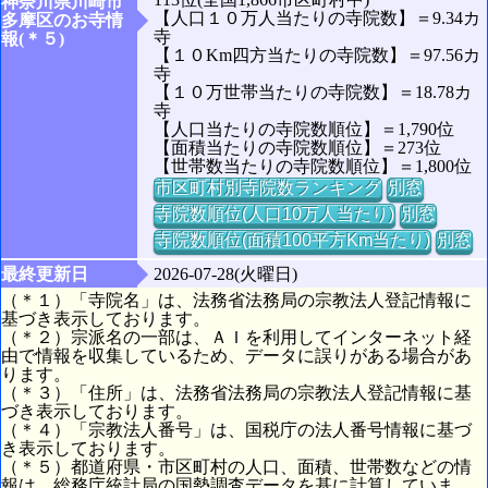
神奈川県川崎市
【人口１０万人当たりの寺院数】＝9.34カ
多摩区のお寺情
寺
報(＊５)
【１０Km四方当たりの寺院数】＝97.56カ
寺
【１０万世帯当たりの寺院数】＝18.78カ
寺
【人口当たりの寺院数順位】＝1,790位
【面積当たりの寺院数順位】＝273位
【世帯数当たりの寺院数順位】＝1,800位
市区町村別寺院数ランキング
別窓
寺院数順位(人口10万人当たり)
別窓
寺院数順位(面積100平方Km当たり)
別窓
最終更新日
2026-07-28(火曜日)
（＊１）「寺院名」は、法務省法務局の宗教法人登記情報に
基づき表示しております。
（＊２）宗派名の一部は、ＡＩを利用してインターネット経
由で情報を収集しているため、データに誤りがある場合があ
ります。
（＊３）「住所」は、法務省法務局の宗教法人登記情報に基
づき表示しております。
（＊４）「宗教法人番号」は、国税庁の法人番号情報に基づ
き表示しております。
（＊５）都道府県・市区町村の人口、面積、世帯数などの情
報は、総務庁統計局の国勢調査データを基に計算していま