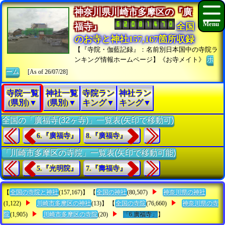
神奈川県川崎市多摩区の『廣
福寺』
全国
のお寺と神社157,167箇所収録
【『寺院・伽藍記録』：名前別日本国中の寺院ラ
ンキング情報ホームページ】《お寺メイト》
ホ
ーム
[As of 26/07/28]
寺院一覧
神社一覧
寺院ラン
神社ラン
(県別)▼
(県別)▼
キング▼
キング▼
全国の「廣福寺(32ヶ寺)」一覧表(矢印で移動可)
6.『廣福寺』
8.『廣福寺』
「川崎市多摩区の寺院」一覧表(矢印で移動可能)
5.『光明院』
7.『壽福寺』
【
全国の寺院と神社
(157,167)】 【
全国の神社
(80,507)
神奈川県の神社
(1,122)
川崎市多摩区の神社
(13)】 【
全国の寺院
(76,660)
神奈川県の寺
院
(1,905)
川崎市多摩区の寺院
(20)
「6.廣福寺」
】