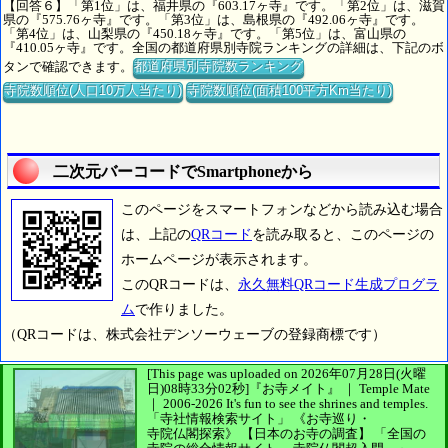
【回答６】「第1位」は、福井県の『603.17ヶ寺』です。「第2位」は、滋賀
県の『575.76ヶ寺』です。「第3位」は、島根県の『492.06ヶ寺』です。
「第4位」は、山梨県の『450.18ヶ寺』です。「第5位」は、富山県の
『410.05ヶ寺』です。全国の都道府県別寺院ランキングの詳細は、下記のボ
タンで確認できます。
都道府県別寺院数ランキング
寺院数順位(人口10万人当たり)
寺院数順位(面積100平方Km当たり)
二次元バーコードでSmartphoneから
このページをスマートフォンなどから読み込む場合
は、上記の
QRコード
を読み取ると、このページの
ホームページが表示されます。
このQRコードは、
永久無料QRコード生成プログラ
ム
で作りました。
（QRコードは、株式会社デンソーウェーブの登録商標です）
[This page was uploaded on 2026年07月28日(火曜
日)08時33分02秒]
『お寺メイト』 ｜ Temple Mate
｜
2006-2026
It's fun to see
the shrines and temples.
「寺社情報検索サイト」
《お寺巡り・
寺院仏閣探索》
【日本のお寺の調査】
「全国の