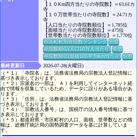
【１０Km四方当たりの寺院数】＝63.61カ
寺
【１０万世帯当たりの寺院数】＝24.71カ
寺
【人口当たりの寺院数順位】＝1,785位
【面積当たりの寺院数順位】＝475位
【世帯数当たりの寺院数順位】＝1,770位
市区町村別寺院数ランキング
別窓
寺院数順位(人口10万人当たり)
別窓
寺院数順位(面積100平方Km当たり)
別窓
最終更新日
2026-07-28(火曜日)
（＊１）「寺院名」は、法務省法務局の宗教法人登記情報に
基づき表示しております。
（＊２）宗派名の一部は、ＡＩを利用してインターネット経
由で情報を収集しているため、データに誤りがある場合があ
ります。
（＊３）「住所」は、法務省法務局の宗教法人登記情報に基
づき表示しております。
（＊４）「宗教法人番号」は、国税庁の法人番号情報に基づ
き表示しております。
（＊５）都道府県・市区町村の人口、面積、世帯数などの情
報は、総務庁統計局の国勢調査データを基に計算していま
す。