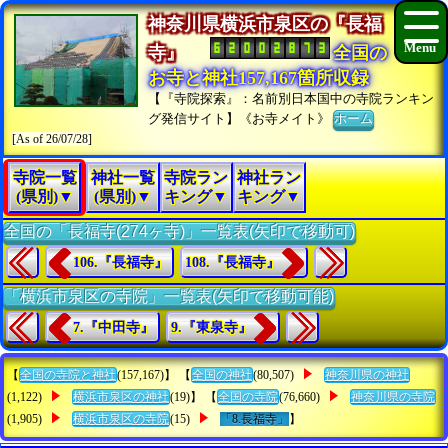
神奈川県横浜市泉区の『長福
寺』
全国の
お寺と神社157,167箇所収録
【『寺院探索』：名前別日本国中の寺院ランキン
グ発信サイト】《お寺メイト》
ホーム
[As of 26/07/28]
寺院一覧
神社一覧
寺院ラン
神社ラン
(県別)▼
(県別)▼
キング▼
キング▼
全国の「長福寺(274ヶ寺)」一覧表(矢印で移動可)
106.『長福寺』
108.『長福寺』
「横浜市泉区の寺院」一覧表(矢印で移動可能)
7.『中田寺』
9.『東泉寺』
【
全国の寺院と神社
(157,167)】 【
全国の神社
(80,507)
神奈川県の神社
(1,122)
横浜市泉区の神社
(19)】 【
全国の寺院
(76,660)
神奈川県の寺院
(1,905)
横浜市泉区の寺院
(15)
「8.長福寺」
】