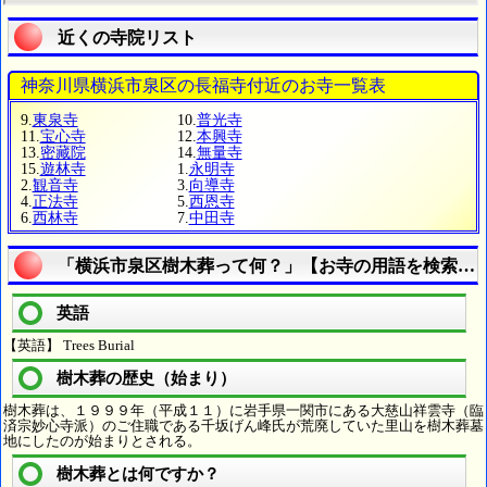
近くの寺院リスト
神奈川県横浜市泉区の長福寺付近のお寺一覧表
9.
東泉寺
10.
普光寺
11.
宝心寺
12.
本興寺
13.
密藏院
14.
無量寺
15.
遊林寺
1.
永明寺
2.
観音寺
3.
向導寺
4.
正法寺
5.
西恩寺
6.
西林寺
7.
中田寺
「横浜市泉区樹木葬って何？」【お寺の用語を検索す
英語
【英語】 Trees Burial
樹木葬の歴史（始まり）
樹木葬は、１９９９年（平成１１）に岩手県一関市にある大慈山祥雲寺（臨
済宗妙心寺派）のご住職である千坂げん峰氏が荒廃していた里山を樹木葬墓
地にしたのが始まりとされる。
樹木葬とは何ですか？