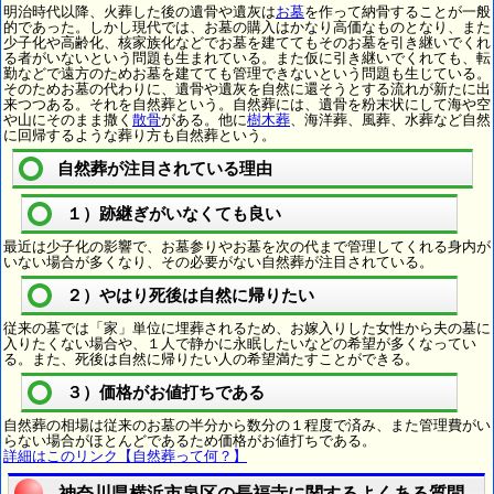
明治時代以降、火葬した後の遺骨や遺灰は
お墓
を作って納骨することが一般
的であった。しかし現代では、お墓の購入はかなり高価なものとなり、また
少子化や高齢化、核家族化などでお墓を建ててもそのお墓を引き継いでくれ
る者がいないという問題も生まれている。また仮に引き継いでくれても、転
勤などで遠方のためお墓を建てても管理できないという問題も生じている。
そのためお墓の代わりに、遺骨や遺灰を自然に還そうとする流れが新たに出
来つつある。それを自然葬という。自然葬には、遺骨を粉末状にして海や空
や山にそのまま撒く
散骨
がある。他に
樹木葬
、海洋葬、風葬、水葬など自然
に回帰するような葬り方も自然葬という。
自然葬が注目されている理由
１）跡継ぎがいなくても良い
最近は少子化の影響で、お墓参りやお墓を次の代まで管理してくれる身内が
いない場合が多くなり、その必要がない自然葬が注目されている。
２）やはり死後は自然に帰りたい
従来の墓では「家」単位に埋葬されるため、お嫁入りした女性から夫の墓に
入りたくない場合や、１人で静かに永眠したいなどの希望が多くなってい
る。また、死後は自然に帰りたい人の希望満たすことができる。
３）価格がお値打ちである
自然葬の相場は従来のお墓の半分から数分の１程度で済み、また管理費がい
らない場合がほとんどであるため価格がお値打ちである。
詳細はこのリンク【自然葬って何？】
神奈川県横浜市泉区の長福寺に関するよくある質問