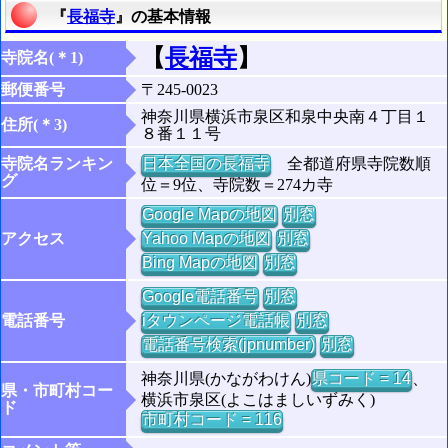
『
長福寺
』の基本情報
【
長福寺
】
寺院名(＊1)
郵便番号
〒245-0023
神奈川県横浜市泉区和泉中央南４丁目１
住所(＊3)
８番１１号
寺院名ランキン
日本全国の長福寺
全都道府県寺院数順
グ
位＝9位、寺院数＝274カ寺
Google Mapの地図
別窓
アクセス
Yahoo Mapの地図
別窓
Bing Mapの地図
別窓
Google電話番号
別窓
電話番号
iタウンページ電話帳
別窓
電話番号検索(jpnumber)
別窓
神奈川県(かながわけん)
県コード = 14
、
県・市町村コー
横浜市泉区(よこはましいずみく)
ド
市町村コード = 116