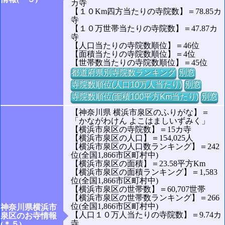
カ寺
【１０Km四方当たりの寺院数】＝78.85カ
寺
【１０万世帯当たりの寺院数】＝47.87カ
寺
【人口当たりの寺院数順位】＝46位
【面積当たりの寺院数順位】＝4位
【世帯数当たりの寺院数順位】＝45位
都道府県別寺院数ランキング
別窓
寺院数順位(人口10万人当たり)
別窓
寺院数順位(面積100平方Km当たり)
別窓
【神奈川県 横浜市泉区のふりがな】＝
「かながわけん よこはましいずみく」
【横浜市泉区の寺院数】＝15カ寺
【横浜市泉区の人口】＝154,025人
【横浜市泉区の人口数ランキング】＝242
位(全国1,866市区町村中)
【横浜市泉区の面積】＝23.58平方Km
【横浜市泉区の面積ランキング】＝1,583
位(全国1,866市区町村中)
【横浜市泉区の世帯数】＝60,707世帯
【横浜市泉区の世帯数ランキング】＝266
位(全国1,866市区町村中)
神奈川県横浜市
【人口１０万人当たりの寺院数】＝9.74カ
泉区のお寺情報
寺
(＊５)