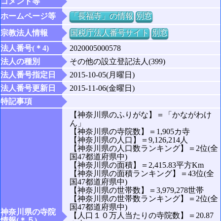
コメント等
ホームページ等
「長福寺」の情報
別窓
宗教法人情報
国税庁法人番号サイト
別窓
法人番号(＊4)
2020005000578
法人の種別
その他の設立登記法人(399)
法人番号指定日
2015-10-05(月曜日)
法人番号更新日
2015-11-06(金曜日)
特記事項
【神奈川県のふりがな】＝「かながわけ
ん」
【神奈川県の寺院数】＝1,905カ寺
【神奈川県の人口】＝9,126,214人
【神奈川県の人口数ランキング】＝2位(全
国47都道府県中)
【神奈川県の面積】＝2,415.83平方Km
【神奈川県の面積ランキング】＝43位(全
国47都道府県中)
【神奈川県の世帯数】＝3,979,278世帯
【神奈川県の世帯数ランキング】＝2位(全
国47都道府県中)
神奈川県の寺院
【人口１０万人当たりの寺院数】＝20.87
情報(＊５)