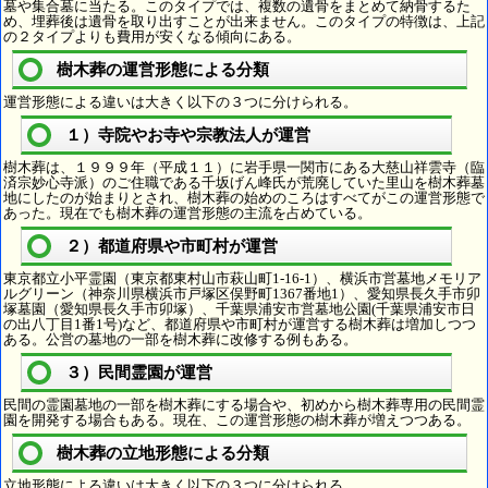
墓や集合墓に当たる。このタイプでは、複数の遺骨をまとめて納骨するた
め、埋葬後は遺骨を取り出すことが出来ません。このタイプの特徴は、上記
の２タイプよりも費用が安くなる傾向にある。
樹木葬の運営形態による分類
運営形態による違いは大きく以下の３つに分けられる。
１）寺院やお寺や宗教法人が運営
樹木葬は、１９９９年（平成１１）に岩手県一関市にある大慈山祥雲寺（臨
済宗妙心寺派）のご住職である千坂げん峰氏が荒廃していた里山を樹木葬墓
地にしたのが始まりとされ、樹木葬の始めのころはすべてがこの運営形態で
あった。現在でも樹木葬の運営形態の主流を占めている。
２）都道府県や市町村が運営
東京都立小平霊園（東京都東村山市萩山町1-16-1）、横浜市営墓地メモリア
ルグリーン（神奈川県横浜市戸塚区俣野町1367番地1）、愛知県長久手市卯
塚墓園（愛知県長久手市卯塚）、千葉県浦安市営墓地公園(千葉県浦安市日
の出八丁目1番1号)など、都道府県や市町村が運営する樹木葬は増加しつつ
ある。公営の墓地の一部を樹木葬に改修する例もある。
３）民間霊園が運営
民間の霊園墓地の一部を樹木葬にする場合や、初めから樹木葬専用の民間霊
園を開発する場合もある。現在、この運営形態の樹木葬が増えつつある。
樹木葬の立地形態による分類
立地形態による違いは大きく以下の３つに分けられる。