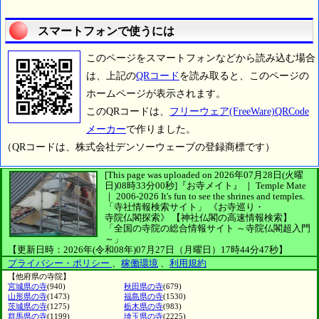
スマートフォンで使うには
このページをスマートフォンなどから読み込む場合
は、上記の
QRコード
を読み取ると、このページの
ホームページが表示されます。
このQRコードは、
フリーウェア(FreeWare)QRCode
メーカー
で作りました。
（QRコードは、株式会社デンソーウェーブの登録商標です）
[This page was uploaded on 2026年07月28日(火曜
日)08時33分00秒]
『お寺メイト』 ｜ Temple Mate
｜
2006-2026
It's fun to see
the shrines and temples.
「寺社情報検索サイト」
《お寺巡り・
寺院仏閣探索》
【神社仏閣の高速情報検索】
「全国の寺院の総合情報サイト ～寺院仏閣超入門
～」
【更新日時：2026年(令和08年)07月27日（月曜日）17時44分47秒】
プライバシー・ポリシー
、
稼働環境
、
利用規約
【他府県の寺院】
宮城県の寺
(940)
秋田県の寺
(679)
山形県の寺
(1473)
福島県の寺
(1530)
茨城県の寺
(1275)
栃木県の寺
(983)
群馬県の寺
(1199)
埼玉県の寺
(2225)