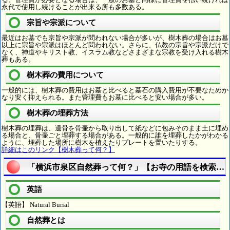
永代で使用し続けることが出来る所も多数ある。
宗旨や宗派について
最近はお墓でも宗旨や宗派が問われない場合が多いが、樹木葬の場合はお墓
以上に宗旨や宗派はほとんど問われない。さらに、仏教の宗旨や宗派だけで
なく、神道やキリスト教、イスラム教などさまざまな宗教を受け入れる樹木
葬もある。
樹木葬の費用について
一般的には、樹木葬の費用はお墓と比べると墓石の購入費用が不要なためか
なり安く抑えられる。また管理費もお墓に比べると安い場合が多い。
樹木葬の埋葬方法
樹木葬の埋葬は、遺骨を骨壷から取り出して紙などに包みそのまま土に埋め
る場合と、骨壷ごと埋葬する場合がある。一般的に誰を埋葬したかがわかる
ように、埋葬した場所に樹木を植えたりプレートを置いたりする。
詳細はこのリンク【樹木葬って何？】
「横浜市泉区自然葬って何？」【お寺の用語を検索す
英語
【英語】 Natural Burial
自然葬とは