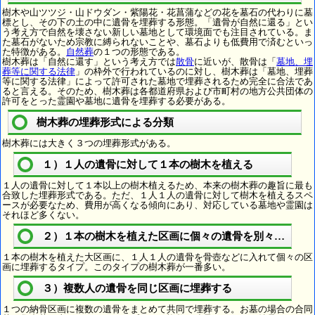
樹木や山ツツジ・山ドウダン・紫陽花・花菖蒲などの花を墓石の代わりに墓
標とし、その下の土の中に遺骨を埋葬する形態。「遺骨が自然に還る」とい
う考え方で自然を壊さない新しい墓地として環境面でも注目されている。ま
た墓石がないため宗教に縛られないことや、墓石よりも低費用で済むといっ
た特徴がある。
自然葬
の１つの形態である。
樹木葬は「自然に還す」という考え方では
散骨
に近いが、散骨は「
墓地、埋
葬等に関する法律
」の枠外で行われているのに対し、樹木葬は「墓地、埋葬
等に関する法律」によって許可された墓地で埋葬されるため完全に合法であ
ると言える。そのため、樹木葬は各都道府県および市町村の地方公共団体の
許可をとった霊園や墓地に遺骨を埋葬する必要がある。
樹木葬の埋葬形式による分類
樹木葬には大きく３つの埋葬形式がある。
１）１人の遺骨に対して１本の樹木を植える
１人の遺骨に対して１本以上の樹木植えるため、本来の樹木葬の趣旨に最も
合致した埋葬形式である。ただ、１人１人の遺骨に対して樹木を植えるスペ
ースが必要なため、費用が高くなる傾向にあり、対応している墓地や霊園は
それほど多くない。
２）１本の樹木を植えた区画に個々の遺骨を別々に埋葬
１本の樹木を植えた大区画に、１人１人の遺骨を骨壺などに入れて個々の区
画に埋葬するタイプ。このタイプの樹木葬が一番多い。
３）複数人の遺骨を同じ区画に埋葬する
１つの納骨区画に複数の遺骨をまとめて共同で埋葬する。お墓の場合の合同