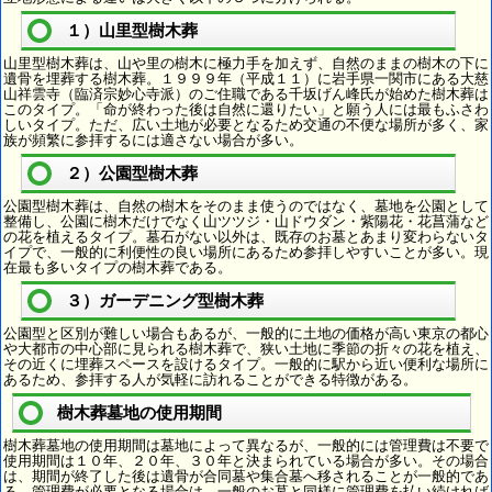
１）山里型樹木葬
山里型樹木葬は、山や里の樹木に極力手を加えず、自然のままの樹木の下に
遺骨を埋葬する樹木葬。１９９９年（平成１１）に岩手県一関市にある大慈
山祥雲寺（臨済宗妙心寺派）のご住職である千坂げん峰氏が始めた樹木葬は
このタイプ。「命が終わった後は自然に還りたい」と願う人には最もふさわ
しいタイプ。ただ、広い土地が必要となるため交通の不便な場所が多く、家
族が頻繁に参拝するには適さない場合が多い。
２）公園型樹木葬
公園型樹木葬は、自然の樹木をそのまま使うのではなく、墓地を公園として
整備し、公園に樹木だけでなく山ツツジ・山ドウダン・紫陽花・花菖蒲など
の花を植えるタイプ。墓石がない以外は、既存のお墓とあまり変わらないタ
イプで、一般的に利便性の良い場所にあるため参拝しやすいことが多い。現
在最も多いタイプの樹木葬である。
３）ガーデニング型樹木葬
公園型と区別が難しい場合もあるが、一般的に土地の価格が高い東京の都心
や大都市の中心部に見られる樹木葬で、狭い土地に季節の折々の花を植え、
その近くに埋葬スペースを設けるタイプ。一般的に駅から近い便利な場所に
あるため、参拝する人が気軽に訪れることができる特徴がある。
樹木葬墓地の使用期間
樹木葬墓地の使用期間は墓地によって異なるが、一般的には管理費は不要で
使用期間は１０年、２０年、３０年と決まられている場合が多い。その場合
は、期間が終了した後は遺骨が合同墓や集合墓へ移されることが一般的であ
る。管理費が必要となる場合は、一般のお墓と同様に管理費を払い続ければ