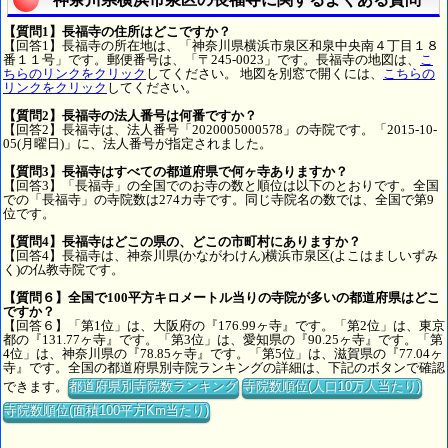
【質問1】長福寺の住所はどこですか？
【回答1】長福寺の所在地は、「神奈川県横浜市泉区和泉中央南４丁目１８
番１１号」です。郵便番号は、「〒245-0023」です。長福寺の地図は、
こ
ちらのリンクをクリック
してください。 地図を別窓で開くには、
こちらの
リンクをクリック
してください。
【質問2】長福寺の法人番号は何番ですか？
【回答2】長福寺は、法人番号「2020005000578」の寺院です。「2015-10-
05(月曜日)」に、法人番号が指定されました。
【質問3】長福寺はすべての都道府県で何ヶ寺ありますか？
【回答3】「長福寺」の全国でのお寺の数と順位は以下のとおりです。全国
での「長福寺」の寺院数は274カ寺です。同じ寺院名の数では、全国で第9
位です。
【質問4】長福寺はどこの県の、どこの市町村にありますか？
【回答4】長福寺は、神奈川県(かながわけん)横浜市泉区(よこはましいずみ
く)の仏教寺院です。
【質問６】全国で100平方キロメートル当りの寺院が多いの都道府県はどこ
ですか？
【回答６】「第1位」は、大阪府の『176.99ヶ寺』です。「第2位」は、東京
都の『131.77ヶ寺』です。「第3位」は、愛知県の『90.25ヶ寺』です。「第
4位」は、神奈川県の『78.85ヶ寺』です。「第5位」は、滋賀県の『77.04ヶ
寺』です。全国の都道府県別寺院ランキングの詳細は、下記のボタンで確認
できます。
都道府県別寺院数ランキング
寺院数順位(人口10万人当たり)
寺院数順位(面積100平方Km当たり)