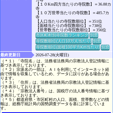
【１０Km四方当たりの寺院数】＝36.88カ
寺
【１０万世帯当たりの寺院数】＝485.7カ
寺
【人口当たりの寺院数順位】＝351位
【面積当たりの寺院数順位】＝738位
【世帯数当たりの寺院数順位】＝356位
市区町村別寺院数ランキング
別窓
寺院数順位(人口10万人当たり)
別窓
寺院数順位(面積100平方Km当たり)
別窓
最終更新日
2026-07-28(火曜日)
（＊１）「寺院名」は、法務省法務局の宗教法人登記情報に
基づき表示しております。
（＊２）宗派名の一部は、ＡＩを利用してインターネット経
由で情報を収集しているため、データに誤りがある場合があ
ります。
（＊３）「住所」は、法務省法務局の宗教法人登記情報に基
づき表示しております。
（＊４）「宗教法人番号」は、国税庁の法人番号情報に基づ
き表示しております。
（＊５）都道府県・市区町村の人口、面積、世帯数などの情
報は、総務庁統計局の国勢調査データを基に計算していま
す。