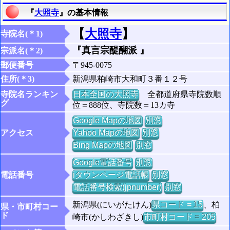
『
大照寺
』の基本情報
【
大照寺
】
寺院名(＊1)
『真言宗醍醐派 』
宗派名(＊2)
郵便番号
〒945-0075
住所(＊3)
新潟県柏崎市大和町３番１２号
寺院名ランキン
日本全国の大照寺
全都道府県寺院数順
グ
位＝888位、寺院数＝13カ寺
Google Mapの地図
別窓
アクセス
Yahoo Mapの地図
別窓
Bing Mapの地図
別窓
Google電話番号
別窓
電話番号
iタウンページ電話帳
別窓
電話番号検索(jpnumber)
別窓
新潟県(にいがたけん)
県コード = 15
、柏
県・市町村コー
ド
崎市(かしわざきし)
市町村コード = 205