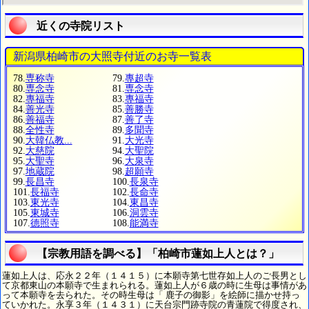
近くの寺院リスト
新潟県柏崎市の大照寺付近のお寺一覧表
78.
専称寺
79.
專超寺
80.
専念寺
81.
専念寺
82.
專福寺
83.
專福寺
84.
善光寺
85.
善勝寺
86.
善福寺
87.
善了寺
88.
全性寺
89.
多聞寺
90.
大韓仏教...
91.
大光寺
92.
大慈院
94.
大聖院
95.
大聖寺
96.
大泉寺
97.
地蔵院
98.
超願寺
99.
長昌寺
100.
長泉寺
101.
長福寺
102.
長命寺
103.
東光寺
104.
東昌寺
105.
東城寺
106.
洞雲寺
107.
德照寺
108.
能満寺
【宗教用語を調べる】「柏崎市蓮如上人とは？」
蓮如上人は、応永２２年（１４１５）に本願寺第七世存如上人のご長男とし
て京都東山の本願寺で生まれられる。蓮如上人が６歳の時に生母は事情があ
って本願寺を去られた。その時生母は「 鹿子の御影」を絵師に描かせ持っ
ていかれた。永享３年（１４３１）に天台宗門跡寺院の青蓮院で得度され、