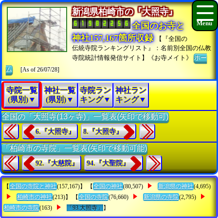
新潟県柏崎市の『大照寺』
全国のお寺と
神社157,167箇所収録
【『全国の
伝統寺院ランキングリスト』：名前別全国の仏教
寺院統計情報発信サイト】《お寺メイト》
ホー
ム
[As of 26/07/28]
寺院一覧
神社一覧
寺院ラン
神社ラン
(県別)▼
(県別)▼
キング▼
キング▼
全国の「大照寺(13ヶ寺)」一覧表(矢印で移動可)
6.『大照寺』
8.『大照寺』
「柏崎市の寺院」一覧表(矢印で移動可能)
92.『大慈院』
94.『大聖院』
【
全国の寺院と神社
(157,167)】 【
全国の神社
(80,507)
新潟県の神社
(4,695)
柏崎市の神社
(213)】 【
全国の寺院
(76,660)
新潟県の寺院
(2,795)
柏崎市の寺院
(163)
「93.大照寺」
】