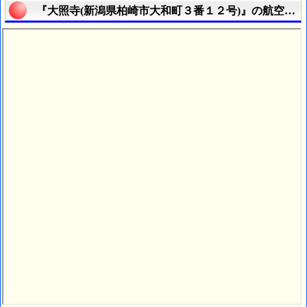
『大照寺(新潟県柏崎市大和町３番１２号)』の航空写真