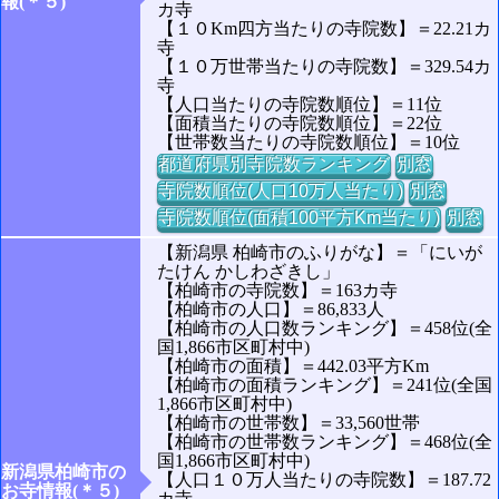
報(＊５)
カ寺
【１０Km四方当たりの寺院数】＝22.21カ
寺
【１０万世帯当たりの寺院数】＝329.54カ
寺
【人口当たりの寺院数順位】＝11位
【面積当たりの寺院数順位】＝22位
【世帯数当たりの寺院数順位】＝10位
都道府県別寺院数ランキング
別窓
寺院数順位(人口10万人当たり)
別窓
寺院数順位(面積100平方Km当たり)
別窓
【新潟県 柏崎市のふりがな】＝「にいが
たけん かしわざきし」
【柏崎市の寺院数】＝163カ寺
【柏崎市の人口】＝86,833人
【柏崎市の人口数ランキング】＝458位(全
国1,866市区町村中)
【柏崎市の面積】＝442.03平方Km
【柏崎市の面積ランキング】＝241位(全国
1,866市区町村中)
【柏崎市の世帯数】＝33,560世帯
【柏崎市の世帯数ランキング】＝468位(全
国1,866市区町村中)
新潟県柏崎市の
【人口１０万人当たりの寺院数】＝187.72
お寺情報(＊５)
カ寺