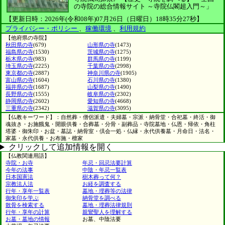
の寺院の総合情報サイト ～寺院仏閣超入門～」
【更新日時：2026年(令和08年)07月26日（日曜日）18時35分27秒】
プライバシー・ポリシー
、
稼働環境
、
利用規約
【他府県の寺院】
秋田県の寺
(679)
山形県の寺
(1473)
福島県の寺
(1530)
茨城県の寺
(1275)
栃木県の寺
(983)
群馬県の寺
(1199)
埼玉県の寺
(2225)
千葉県の寺
(2998)
東京都の寺
(2887)
神奈川県の寺
(1905)
富山県の寺
(1604)
石川県の寺
(1380)
福井県の寺
(1687)
山梨県の寺
(1490)
長野県の寺
(1555)
岐阜県の寺
(2302)
静岡県の寺
(2602)
愛知県の寺
(4668)
三重県の寺
(2342)
滋賀県の寺
(3095)
【仏教キーワード】：自然葬・僧侶派遣・夫婦墓・宗派・納骨堂・合祀墓・終活・御
魂抜き・お施餓鬼・開眼供養・合葬墓・分骨・副葬品・寺院墓地・仏恩・帰依・角柱
塔婆・御朱印・お盆・墓誌・納骨室・倶会一処・仏縁・永代供養墓・月命日・法名・
家墓・永代供養・お布施・檀家
クリックして追加情報を開く
【仏教関連用語】
寺院・お寺
年忌・回忌法要計算
今年の法事
中陰・年忌一覧表
日本国憲法
樹木葬って何？
宗教法人法
お経を調査する
行年・享年一覧表
墓地・埋葬等の法律
御朱印を学ぶ
納骨堂を調べる
散骨を検索する
墓地・埋葬法律規則
行年・享年の計算
親鸞聖人を理解する
お墓・墓地の情報
お墓、中陰法要