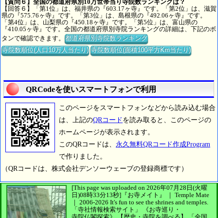
【質問６】全国の都道府県別10万世帯当り寺院数ランキングは？
【回答６】「第1位」は、福井県の『603.17ヶ寺』です。「第2位」は、滋賀
県の『575.76ヶ寺』です。「第3位」は、島根県の『492.06ヶ寺』です。
「第4位」は、山梨県の『450.18ヶ寺』です。「第5位」は、富山県の
『410.05ヶ寺』です。全国の都道府県別寺院ランキングの詳細は、下記のボ
タンで確認できます。
都道府県別寺院数ランキング
寺院数順位(人口10万人当たり)
寺院数順位(面積100平方Km当たり)
QRCodeを使いスマートフォンで利用
このページをスマートフォンなどから読み込む場合
は、上記の
QRコード
を読み取ると、このページの
ホームページが表示されます。
このQRコードは、
永久無料QRコード作成Program
で作りました。
（QRコードは、株式会社デンソーウェーブの登録商標です）
[This page was uploaded on 2026年07月28日(火曜
日)08時33分13秒]
『お寺メイト』 ｜ Temple Mate
｜
2006-2026
It's fun to see
the shrines and temples.
「寺社情報検索サイト」
《お寺巡り・
寺院仏閣探索》
【歴史・寺院を調べる】
「全国