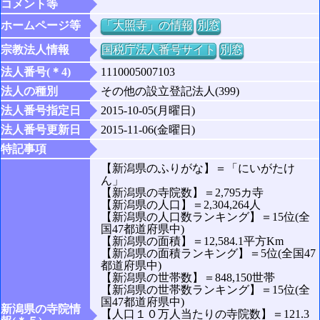
コメント等
ホームページ等
「大照寺」の情報
別窓
宗教法人情報
国税庁法人番号サイト
別窓
法人番号(＊4)
1110005007103
法人の種別
その他の設立登記法人(399)
法人番号指定日
2015-10-05(月曜日)
法人番号更新日
2015-11-06(金曜日)
特記事項
【新潟県のふりがな】＝「にいがたけ
ん」
【新潟県の寺院数】＝2,795カ寺
【新潟県の人口】＝2,304,264人
【新潟県の人口数ランキング】＝15位(全
国47都道府県中)
【新潟県の面積】＝12,584.1平方Km
【新潟県の面積ランキング】＝5位(全国47
都道府県中)
【新潟県の世帯数】＝848,150世帯
【新潟県の世帯数ランキング】＝15位(全
国47都道府県中)
新潟県の寺院情
【人口１０万人当たりの寺院数】＝121.3