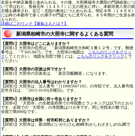
名前を中納言兼壽と改められる。その後、大和興福寺大乗院の門跡経覚につ
いて学ばれた。長禄元年（１４５７）に父の死去に伴い、本願寺第八世の留
主職を継承され、近江・北陸の教化につとめられる。明応８年（１４９９）
に山科の本願寺で多くの弟子や門徒たちに見守られ、８５年間のご生涯を終
えられた。
詳細はこのリンク【蓮如上人とは？】
新潟県柏崎市の大照寺に関するよくある質問
【質問1】大照寺はどこにありますか？
【回答1】大照寺の住所は、「新潟県柏崎市大和町３番１２号」です。郵便
番号は、「〒945-0075」です。大照寺の地図は、
こちらのリンクをクリッ
ク
してください。 地図を別窓で開くには、
こちらのリンクをクリック
して
ください。
【質問2】大照寺の宗派は何ですか？
【回答2】大照寺の宗派名は、「真言宗醍醐派」になります。
【質問3】大照寺の法人番号はわかりますか？
【回答3】大照寺は、法人番号「1110005007103」の寺院です。法人番号指
定年月日は、「2015-10-05(月曜日)」です。
【質問4】大照寺は全国に何ヶ寺ありますか？
【回答4】「大照寺」の全都道府県での寺院数とランキングは以下のとおり
です。全国での「大照寺」の寺院数は13カ寺です。同じ寺院名の数では、
全国で第888位です。
【質問5】大照寺は何県・何市町村にありますか？
【回答5】大照寺は、新潟県(にいがたけん)柏崎市(かしわざきし)の仏閣で
す。