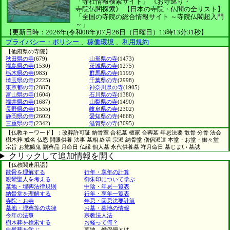
「寺社情報検索サイト」
《お寺巡り・
寺院仏閣探索》
【日本の寺院・仏閣の全リスト】
「全国の寺院の総合情報サイト ～寺院仏閣超入門
～」
【更新日時：2026年(令和08年)07月26日（日曜日）13時13分31秒】
プライバシー・ポリシー
、
稼働環境
、
利用規約
【他府県の寺院】
秋田県の寺
(679)
山形県の寺
(1473)
福島県の寺
(1530)
茨城県の寺
(1275)
栃木県の寺
(983)
群馬県の寺
(1199)
埼玉県の寺
(2225)
千葉県の寺
(2998)
東京都の寺
(2887)
神奈川県の寺
(1905)
富山県の寺
(1604)
石川県の寺
(1380)
福井県の寺
(1687)
山梨県の寺
(1490)
長野県の寺
(1555)
岐阜県の寺
(2302)
静岡県の寺
(2602)
愛知県の寺
(4668)
三重県の寺
(2342)
滋賀県の寺
(3095)
【仏教キーワード】：改葬許可証 納骨室 合祀墓 檀家 合葬墓 年忌法要 散骨 分骨 法会
樹木葬 戒名 仏恩 開眼供養 法事 墓相 終活 宗派 納骨堂 僧侶派遣 本堂・お堂・御々堂
宗旨 お施餓鬼 副葬品 月命日 仏縁 個人墓 永代供養墓 祥月命日 墓じまい 墓誌
クリックして追加情報を開く
【仏教関連用語】
散骨を理解する
行年・享年の計算
親鸞聖人を考える
御朱印について学ぶ
墓地・埋葬法律規則
中陰・年忌一覧表
納骨堂を理解する
行年・享年一覧表
寺院・お寺
年忌・回忌法要計算
墓地・埋葬等の法律
お墓・墓地の情報
今年の法事
宗教法人法
樹木葬を検索する
お経って何？
自然葬を学ぶ
墓地、僧侶便とは