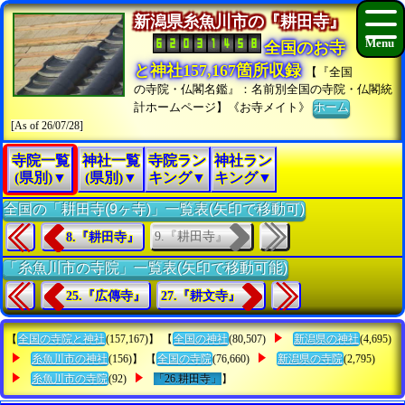
新潟県糸魚川市の『耕田寺』
全国のお寺
と神社157,167箇所収録
【『全国
の寺院・仏閣名鑑』：名前別全国の寺院・仏閣統
計ホームページ】《お寺メイト》
ホーム
[As of 26/07/28]
寺院一覧
神社一覧
寺院ラン
神社ラン
(県別)▼
(県別)▼
キング▼
キング▼
全国の「耕田寺(9ヶ寺)」一覧表(矢印で移動可)
9.『耕田寺』
8.『耕田寺』
「糸魚川市の寺院」一覧表(矢印で移動可能)
25.『広傳寺』
27.『耕文寺』
【
全国の寺院と神社
(157,167)】 【
全国の神社
(80,507)
新潟県の神社
(4,695)
糸魚川市の神社
(156)】 【
全国の寺院
(76,660)
新潟県の寺院
(2,795)
糸魚川市の寺院
(92)
「26.耕田寺」
】