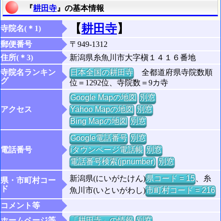
『
耕田寺
』の基本情報
【
耕田寺
】
寺院名(＊1)
郵便番号
〒949-1312
住所(＊3)
新潟県糸魚川市大字槇１４１６番地
寺院名ランキン
日本全国の耕田寺
全都道府県寺院数順
グ
位＝1292位、寺院数＝9カ寺
Google Mapの地図
別窓
アクセス
Yahoo Mapの地図
別窓
Bing Mapの地図
別窓
Google電話番号
別窓
電話番号
iタウンページ電話帳
別窓
電話番号検索(jpnumber)
別窓
新潟県(にいがたけん)
県コード = 15
、糸
県・市町村コー
ド
魚川市(いといがわし)
市町村コード = 216
コメント等
ホームページ等
「耕田寺」の情報
別窓