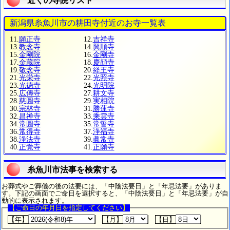
近くの寺院リスト
新潟県糸魚川市の耕田寺付近のお寺一覧表
11.
願正寺
12.
吉祥寺
13.
教念寺
14.
興順寺
15.
金剛院
16.
金剛寺
17.
金藏院
18.
慶顔寺
19.
敬念寺
20.
経王寺
21.
光栄寺
22.
光照寺
23.
光徳寺
24.
光明院
25.
広傳寺
27.
耕文寺
28.
慈圓寺
29.
実相院
30.
宗林寺
31.
勝蓮寺
32.
昌禅寺
33.
乘雲寺
34.
常圓寺
35.
常誓寺
36.
常得寺
37.
浄福寺
38.
浄法寺
39.
眞常寺
40.
正覚寺
41.
正願寺
糸魚川市法事を検索する
お葬式やご葬儀の後の法要には、「中陰法要日」と「年忌法要」がありま
す。下記の画面でご命日を選択すると、「中陰法要日」と「年忌法要」が自
動的に表示されます。
【ご命日の年月日を指定してください】
【年】
【月】
【日】