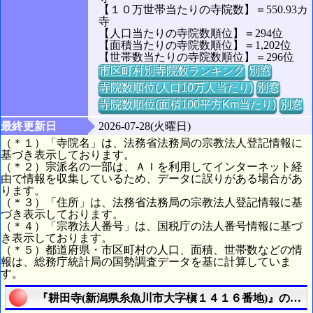
【１０万世帯当たりの寺院数】＝550.93カ
寺
【人口当たりの寺院数順位】＝294位
【面積当たりの寺院数順位】＝1,202位
【世帯数当たりの寺院数順位】＝296位
市区町村別寺院数ランキング
別窓
寺院数順位(人口10万人当たり)
別窓
寺院数順位(面積100平方Km当たり)
別窓
最終更新日
2026-07-28(火曜日)
（＊１）「寺院名」は、法務省法務局の宗教法人登記情報に
基づき表示しております。
（＊２）宗派名の一部は、ＡＩを利用してインターネット経
由で情報を収集しているため、データに誤りがある場合があ
ります。
（＊３）「住所」は、法務省法務局の宗教法人登記情報に基
づき表示しております。
（＊４）「宗教法人番号」は、国税庁の法人番号情報に基づ
き表示しております。
（＊５）都道府県・市区町村の人口、面積、世帯数などの情
報は、総務庁統計局の国勢調査データを基に計算していま
す。
『耕田寺(新潟県糸魚川市大字槇１４１６番地)』の航