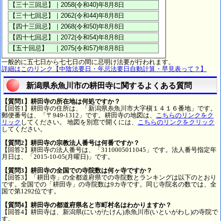
一般的に五七日から七七日の間に忌明け法要が行われます。
詳細はこのリンク【中陰法要日・年忌法要日自動計算・早見表って？】
新潟県糸魚川市の耕田寺に関するよくある質問
【質問1】耕田寺の所在地は何処ですか？
【回答1】耕田寺の住所は、「新潟県糸魚川市大字槇１４１６番地」です。
郵便番号は、「〒949-1312」です。耕田寺の地図は、
こちらのリンクをク
リック
してください。 地図を別窓で開くには、
こちらのリンクをクリック
してください。
【質問2】耕田寺の宗教法人番号は何番ですか？
【回答2】耕田寺の法人番号は、「3110005011045」です。法人番号指定年
月日は、「2015-10-05(月曜日)」です。
【質問3】耕田寺の全国での寺院数は何ヶ寺ですか？
【回答3】「耕田寺」の全都道府県での寺院数とランキングは以下のとおり
です。全国での「耕田寺」の寺院数は9カ寺です。同じ寺院名の数では、全
国で第1292位です。
【質問4】耕田寺の都道府県名と市町村名はわかりますか？
【回答4】耕田寺は、新潟県(にいがたけん)糸魚川市(いといがわし)の寺院で
す。