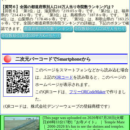
【質問６】全国の都道府県別人口10万人当り寺院数ランキングは？
【回答６】「第1位」は、滋賀県の『219.05ヶ寺』です。「第2位」は、福井
県の『214.43ヶ寺』です。「第3位」は、島根県の『187.8ヶ寺』です。「第
4位」は、山梨県の『178.46ヶ寺』です。「第5位」は、和歌山県の『163.25
ヶ寺』です。全国の都道府県別寺院ランキングの詳細は、下記のボタンで確
認できます。
都道府県別寺院数ランキング
寺院数順位(人口10万人当たり)
寺院数順位(面積100平方Km当たり)
二次元バーコードでSmartphoneから
このページをスマートフォンなどから読み込む場合
は、上記の
QRコード
を読み取ると、このページの
ホームページが表示されます。
このQRコードは、
フリーQRCodeMaker
で作りまし
た。
（QRコードは、株式会社デンソーウェーブの登録商標です）
[This page was uploaded on 2026年07月28日(火曜
日)08時33分17秒]
『お寺メイト』 ｜ Temple Mate
｜
2006-2026
It's fun to see
the shrines and temples.