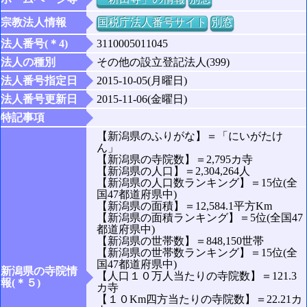
宗教法人情報
国税庁法人番号サイト
別窓
法人番号(＊4)
3110005011045
法人の種別
その他の設立登記法人(399)
法人番号指定日
2015-10-05(月曜日)
法人番号更新日
2015-11-06(金曜日)
特記事項
【新潟県のふりがな】＝「にいがたけ
ん」
【新潟県の寺院数】＝2,795カ寺
【新潟県の人口】＝2,304,264人
【新潟県の人口数ランキング】＝15位(全
国47都道府県中)
【新潟県の面積】＝12,584.1平方Km
【新潟県の面積ランキング】＝5位(全国47
都道府県中)
【新潟県の世帯数】＝848,150世帯
【新潟県の世帯数ランキング】＝15位(全
国47都道府県中)
新潟県の寺院情
【人口１０万人当たりの寺院数】＝121.3
報(＊５)
カ寺
【１０Km四方当たりの寺院数】＝22.21カ