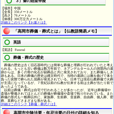
３）秦の始皇帝陵
【場所】中国
【全長】350メートル
【高さ】76メートル
【体積】300万立方メートル
詳細はこのリンク【お墓とは】
「高岡市葬儀・葬式とは」【仏教語簡易メモ】
英語
【英語】 Funeral
葬儀・葬式の歴史
葬儀の歴史は古く旧石器時代には簡単な葬儀と埋葬が行われていたと考え
られる。もっとも古い葬儀は数万年前で、ネアンデルタール人の洞窟内の遺
跡からは、多くの骨の化石が副葬品と共に発見されており、また葬儀らしき
跡もある。日本の葬儀の歴史は縄文時代で、当時の遺跡には腕を曲げて体を
負った状態で葬られた屈葬が発見されている。日本では現在仏教葬儀で火葬
が主流になっているが、７世紀以前の仏教が伝来する前は土葬が当たり前で
あったようである。
以前は葬儀・葬式は自宅で行われることが多かったが、 近年は葬儀場や
斎場が整備されてほとんどの葬儀が葬儀場や斎場で執り行われている。また
葬儀の形式も一般葬以外に、家族葬、生前葬、音楽葬、自由葬、個人葬、密
葬、直葬などさまざまな形がある。
詳細はこのリンク【葬儀・葬式とは】
高岡市中陰法要・年忌法要の日付の詳細を知る