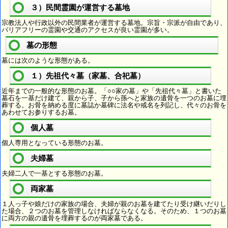
３）民間霊園が運営する墓地
宗教法人や行政以外の民間業者が運営する墓地。宗旨・宗派が自由であり、
バリアフリーの霊園や交通のアクセスが良い霊園が多い。
墓の形態
墓には次のような形態がある。
１）先祖代々墓（家墓、合祀墓）
近年までの一般的な形態のお墓。「○○家の墓」や「先祖代々墓」と書いた
墓石を一基だけ建て、親から子、子から孫へと家族の遺骨を一つのお墓に埋
葬する。お骨を納める度に墓誌か墓碑に法名や戒名を列記し、代々のお骨を
あわせてお参りするお墓。
個人墓
個人専用となっている形態のお墓。
夫婦墓
夫婦二人で一基とする形態のお墓。
両家墓
１人っ子や娘だけの家族の場合、夫婦が親のお墓を建てたり受け継いだりし
た場合、２つのお墓を管理しなければならなくなる。そのため、１つのお墓
に両方の親の遺骨を埋葬するのが両家墓である。