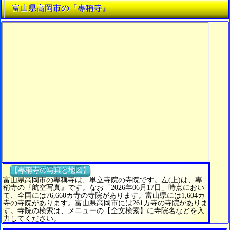
富山県高岡市の『專稱寺』
【專稱寺の写真と地図】
富山県高岡市の專稱寺は、単立寺院の寺院です。左(上)は、專
稱寺の『航空写真』です。なお「2026年06月17日」時点におい
て、全国には76,660カ寺の寺院があります。富山県には1,604カ
寺の寺院があります。富山県高岡市には261カ寺の寺院がありま
す。寺院の検索は、メニューの【全文検索】に寺院名などを入
力してください。