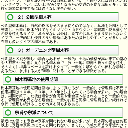
このタイプ。「命が終わった後は自然に還りたい」と願う人には最もふさわ
しいタイプ。ただ、広い土地が必要となるため交通の不便な場所が多く、家
族が頻繁に参拝するには適さない場合が多い。
２）公園型樹木葬
公園型樹木葬は、自然の樹木をそのまま使うのではなく、墓地を公園として
整備し、公園に樹木だけでなく山ツツジ・山ドウダン・紫陽花・花菖蒲など
の花を植えるタイプ。墓石がない以外は、既存のお墓とあまり変わらないタ
イプで、一般的に利便性の良い場所にあるため参拝しやすいことが多い。現
在最も多いタイプの樹木葬である。
３）ガーデニング型樹木葬
公園型と区別が難しい場合もあるが、一般的に土地の価格が高い東京の都心
や大都市の中心部に見られる樹木葬で、狭い土地に季節の折々の花を植え、
その近くに埋葬スペースを設けるタイプ。一般的に駅から近い便利な場所に
あるため、参拝する人が気軽に訪れることができる特徴がある。
樹木葬墓地の使用期間
樹木葬墓地の使用期間は墓地によって異なるが、一般的には管理費は不要で
使用期間は１０年、２０年、３０年と決まられている場合が多い。その場合
は、期間が終了した後は遺骨が合同墓や集合墓へ移されることが一般的であ
る。管理費が必要となる場合は、一般のお墓と同様に管理費を払い続ければ
永代で使用し続けることが出来る所も多数ある。
宗旨や宗派について
最近はお墓でも宗旨や宗派が問われない場合が多いが、樹木葬の場合はお墓
以上に宗旨や宗派はほとんど問われない。さらに、仏教の宗旨や宗派だけで