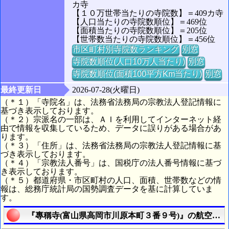
カ寺
【１０万世帯当たりの寺院数】＝409カ寺
【人口当たりの寺院数順位】＝469位
【面積当たりの寺院数順位】＝205位
【世帯数当たりの寺院数順位】＝456位
市区町村別寺院数ランキング
別窓
寺院数順位(人口10万人当たり)
別窓
寺院数順位(面積100平方Km当たり)
別窓
最終更新日
2026-07-28(火曜日)
（＊１）「寺院名」は、法務省法務局の宗教法人登記情報に
基づき表示しております。
（＊２）宗派名の一部は、ＡＩを利用してインターネット経
由で情報を収集しているため、データに誤りがある場合があ
ります。
（＊３）「住所」は、法務省法務局の宗教法人登記情報に基
づき表示しております。
（＊４）「宗教法人番号」は、国税庁の法人番号情報に基づ
き表示しております。
（＊５）都道府県・市区町村の人口、面積、世帯数などの情
報は、総務庁統計局の国勢調査データを基に計算していま
す。
『專稱寺(富山県高岡市川原本町３番９号)』の航空写真