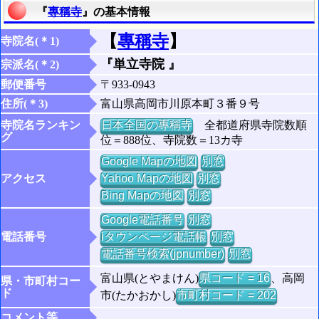
『
專稱寺
』の基本情報
【
專稱寺
】
寺院名(＊1)
『単立寺院 』
宗派名(＊2)
郵便番号
〒933-0943
住所(＊3)
富山県高岡市川原本町３番９号
寺院名ランキン
日本全国の專稱寺
全都道府県寺院数順
グ
位＝888位、寺院数＝13カ寺
Google Mapの地図
別窓
アクセス
Yahoo Mapの地図
別窓
Bing Mapの地図
別窓
Google電話番号
別窓
電話番号
iタウンページ電話帳
別窓
電話番号検索(jpnumber)
別窓
富山県(とやまけん)
県コード = 16
、高岡
県・市町村コー
ド
市(たかおかし)
市町村コード = 202
コメント等