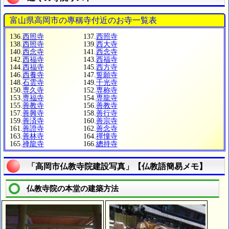
富山県高岡市の專稱寺付近のお寺一覧表
136.
西照寺
137.
西照寺
138.
西照寺
139.
西大寺
140.
西念寺
141.
西念寺
142.
西福寺
143.
西福寺
144.
西福寺
145.
西方寺
146.
西養寺
147.
誓願寺
148.
石雲寺
149.
千光寺
150.
専久寺
152.
専称寺
153.
専福寺
154.
専龍寺
155.
善教寺
156.
善教寺
157.
善興寺
158.
善行寺
159.
善済寺
160.
善宗寺
161.
善證寺
162.
善念寺
163.
善林寺
164.
禪憧寺
165.
禅龍寺
166.
總持寺
「高岡市仏教寺院建設写真」【仏教語簡易メモ】
仏教寺院の本堂の建築方法