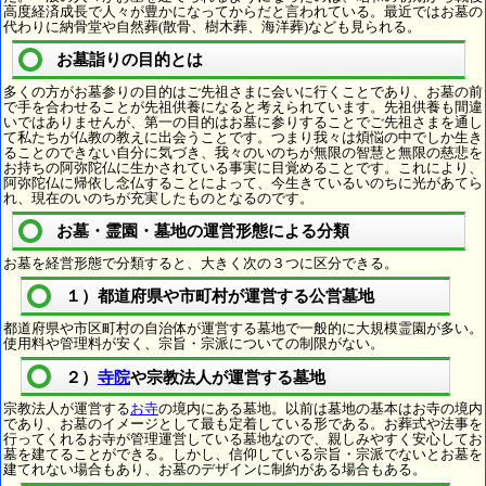
高度経済成長で人々が豊かになってからだと言われている。最近ではお墓の
代わりに納骨堂や自然葬(散骨、樹木葬、海洋葬)なども見られる。
お墓詣りの目的とは
多くの方がお墓参りの目的はご先祖さまに会いに行くことであり、お墓の前
で手を合わせることが先祖供養になると考えられています。先祖供養も間違
いではありませんが、第一の目的はお墓に参りすることでご先祖さまを通し
て私たちが仏教の教えに出会うことです。つまり我々は煩悩の中でしか生き
ることのできない自分に気づき、我々のいのちが無限の智慧と無限の慈悲を
お持ちの阿弥陀仏に生かされている事実に目覚めることです。これにより、
阿弥陀仏に帰依し念仏することによって、今生きているいのちに光があてら
れ、現在のいのちが充実したものとなるのです。
お墓・霊園・墓地の運営形態による分類
お墓を経営形態で分類すると、大きく次の３つに区分できる。
１）都道府県や市町村が運営する公営墓地
都道府県や市区町村の自治体が運営する墓地で一般的に大規模霊園が多い。
使用料や管理料が安く、宗旨・宗派についての制限がない。
２）
寺院
や宗教法人が運営する墓地
宗教法人が運営する
お寺
の境内にある墓地。以前は墓地の基本はお寺の境内
であり、お墓のイメージとして最も定着している形である。お葬式や法事を
行ってくれるお寺が管理運営している墓地なので、親しみやすく安心してお
墓を建てることができる。しかし、信仰している宗旨・宗派でないとお墓を
建てれない場合もあり、お墓のデザインに制約がある場合もある。