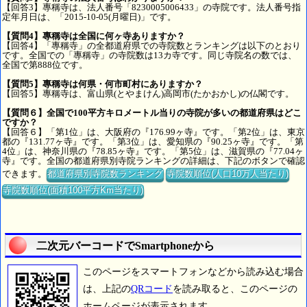
【回答3】專稱寺は、法人番号「8230005006433」の寺院です。法人番号指
定年月日は、「2015-10-05(月曜日)」です。
【質問4】專稱寺は全国に何ヶ寺ありますか？
【回答4】「專稱寺」の全都道府県での寺院数とランキングは以下のとおり
です。全国での「專稱寺」の寺院数は13カ寺です。同じ寺院名の数では、
全国で第888位です。
【質問5】專稱寺は何県・何市町村にありますか？
【回答5】專稱寺は、富山県(とやまけん)高岡市(たかおかし)の仏閣です。
【質問６】全国で100平方キロメートル当りの寺院が多いの都道府県はどこ
ですか？
【回答６】「第1位」は、大阪府の『176.99ヶ寺』です。「第2位」は、東京
都の『131.77ヶ寺』です。「第3位」は、愛知県の『90.25ヶ寺』です。「第
4位」は、神奈川県の『78.85ヶ寺』です。「第5位」は、滋賀県の『77.04ヶ
寺』です。全国の都道府県別寺院ランキングの詳細は、下記のボタンで確認
できます。
都道府県別寺院数ランキング
寺院数順位(人口10万人当たり)
寺院数順位(面積100平方Km当たり)
二次元バーコードでSmartphoneから
このページをスマートフォンなどから読み込む場合
は、上記の
QRコード
を読み取ると、このページの
ホームページが表示されます。