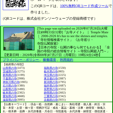
このQRコードは、
100%無料QRコード作成ツール
で
作りました。
（QRコードは、株式会社デンソーウェーブの登録商標です）
[This page was uploaded on 2026年07月28日(火曜
日)08時33分32秒]
『お寺メイト』 ｜ Temple Mate
｜
2006-2026
It's fun to see
the shrines and temples.
「寺社情報検索サイト」
《お寺巡り・
寺院仏閣探索》
【日本の寺院・仏閣の事なら何でもわかる】
「全
国の寺院の総合情報サイト ～寺院仏閣超入門～」
【更新日時：2026年(令和08年)07月27日（月曜日）19時24分24秒】
プライバシー・ポリシー
、
稼働環境
、
利用規約
【他府県の寺院】
山形県の寺
(1473)
福島県の寺
(1530)
茨城県の寺
(1275)
栃木県の寺
(983)
群馬県の寺
(1199)
埼玉県の寺
(2225)
千葉県の寺
(2998)
東京都の寺
(2887)
神奈川県の寺
(1905)
新潟県の寺
(2795)
石川県の寺
(1380)
福井県の寺
(1687)
山梨県の寺
(1490)
長野県の寺
(1555)
岐阜県の寺
(2302)
静岡県の寺
(2602)
愛知県の寺
(4668)
三重県の寺
(2342)
滋賀県の寺
(3095)
京都府の寺
(3031)
【仏教キーワード】：倶会一処・自然葬・墓じまい・角柱塔婆・個人墓・終活・宗
旨・本堂・お堂・御々堂・埋葬許可証・戒名・墓誌・墓相・法事・納骨室・御魂入
れ・樹木葬・改葬・永代供養墓・月命日・寺院墓地・永代供養・納骨堂・僧侶派遣・