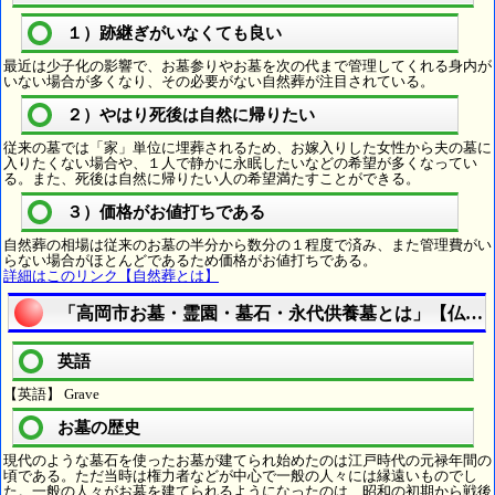
１）跡継ぎがいなくても良い
最近は少子化の影響で、お墓参りやお墓を次の代まで管理してくれる身内が
いない場合が多くなり、その必要がない自然葬が注目されている。
２）やはり死後は自然に帰りたい
従来の墓では「家」単位に埋葬されるため、お嫁入りした女性から夫の墓に
入りたくない場合や、１人で静かに永眠したいなどの希望が多くなってい
る。また、死後は自然に帰りたい人の希望満たすことができる。
３）価格がお値打ちである
自然葬の相場は従来のお墓の半分から数分の１程度で済み、また管理費がい
らない場合がほとんどであるため価格がお値打ちである。
詳細はこのリンク【自然葬とは】
「高岡市お墓・霊園・墓石・永代供養墓とは」【仏教
英語
【英語】 Grave
お墓の歴史
現代のような墓石を使ったお墓が建てられ始めたのは江戸時代の元禄年間の
頃である。ただ当時は権力者などが中心で一般の人々には縁遠いものでし
た。一般の人々がお墓を建てられるようになったのは、昭和の初期から戦後