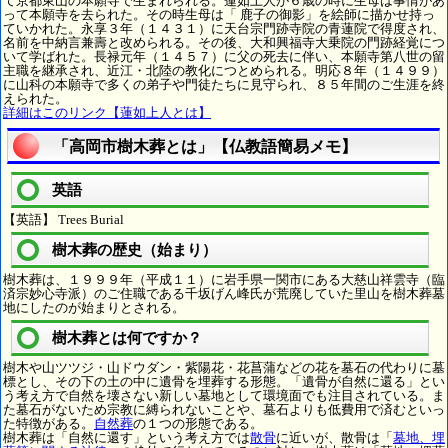
て京都東山の本願寺で生まれられる。蓮如上人が６歳の時に生母は事情があ
って本願寺を去られた。その時生母は「 鹿子の御影」を絵師に描かせ持っ
ていかれた。永享３年（１４３１）に天台宗門跡寺院の青蓮院で得度され、
名前を中納言兼壽と改められる。その後、大和興福寺大乗院の門跡経覚につ
いて学ばれた。長禄元年（１４５７）に父の死去に伴い、本願寺第八世の留
主職を継承され、近江・北陸の教化につとめられる。明応８年（１４９９）
に山科の本願寺で多くの弟子や門徒たちに見守られ、８５年間のご生涯を終
えられた。
詳細はこのリンク【蓮如上人とは】
「高岡市樹木葬とは」【仏教語簡易メモ】
英語
【英語】 Trees Burial
樹木葬の歴史（始まり）
樹木葬は、１９９９年（平成１１）に岩手県一関市にある大慈山祥雲寺（臨
済宗妙心寺派）のご住職である千坂げん峰氏が荒廃していた里山を樹木葬墓
地にしたのが始まりとされる。
樹木葬とは何ですか？
樹木や山ツツジ・山ドウダン・紫陽花・花菖蒲などの花を墓石の代わりに墓
標とし、その下の土の中に遺骨を埋葬する形態。「遺骨が自然に還る」とい
う考え方で自然を壊さない新しい墓地として環境面でも注目されている。ま
た墓石がないため宗教に縛られないことや、墓石よりも低費用で済むといっ
た特徴がある。
自然葬
の１つの形態である。
樹木葬は「自然に還す」という考え方では
散骨
に近いが、散骨は「
墓地、埋