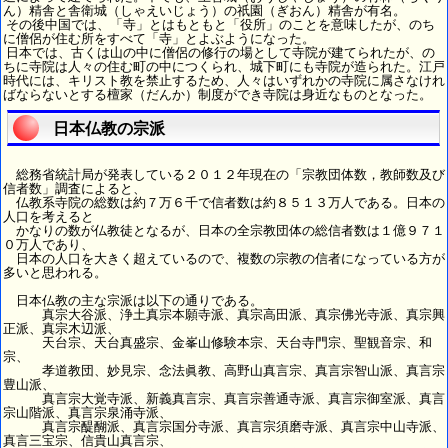
ん）精舎と舎衛城（しゃえいじょう）の祇園（ぎおん）精舎が有名。
その後中国では、「寺」とはもともと「役所」のことを意味したが、のち
に僧侶が住む所をすべて「寺」とよぶようになった。
日本では、古くは山の中に僧侶の修行の場として寺院が建てられたが、の
ちに寺院は人々の住む町の中につくられ、城下町にも寺院が造られた。江戸
時代には、キリスト教を禁止するため、人々はいずれかの寺院に属さなけれ
ばならないとする檀家（だんか）制度ができ寺院は身近なものとなった。
日本仏教の宗派
総務省統計局が発表している２０１２年現在の「宗教団体数，教師数及び
信者数」調査によると、
仏教系寺院の総数は約７万６千で信者数は約８５１３万人である。日本の
人口を考えると
かなりの数が仏教徒となるが、日本の全宗教団体の総信者数は１億９７１
０万人であり、
日本の人口を大きく超えているので、複数の宗教の信者になっている方が
多いと思われる。
日本仏教の主な宗派は以下の通りである。
真宗大谷派、浄土真宗本願寺派、真宗高田派、真宗佛光寺派、真宗興
正派、真宗木辺派、
天台宗、天台真盛宗、金峯山修験本宗、天台寺門宗、聖観音宗、和
宗、
孝道教団、妙見宗、念法眞教、高野山真言宗、真言宗智山派、真言宗
豊山派、
真言宗大覚寺派、新義真言宗、真言宗善通寺派、真言宗御室派、真言
宗山階派、真言宗泉涌寺派、
真言宗醍醐派、真言宗国分寺派、真言宗須磨寺派、真言宗中山寺派、
真言三宝宗、信貴山真言宗、