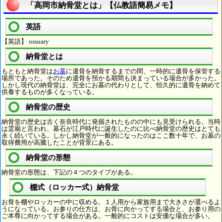
「高岡市納骨堂とは」【仏教語簡易メモ】
英語
【英語】 ossuary
納骨堂とは
もともと納骨堂は
お墓
に遺骨を納骨するまでの間、一時的に遺骨を保管する
場所であった。そのため遺骨を預かる期間も決まっている場合が多かった。
しかし現代の納骨堂は、完全にお墓の代わりとして、恒久的に遺骨を納めて
供養するものが多くなっている。
納骨堂の歴史
納骨堂の歴史は古く奈良時代に発掘されたものの中にも見受けられる。当時
は霊廟と言われ、墓石が江戸時代に誕生したのに比べ納骨堂の歴史はとても
永く続いている。しかし納骨堂が一般的になったのはここ数十年で、お墓の
取得費用が高騰したことが背景にある。
納骨堂の形態
納骨堂の形態は、下記の４つのタイプがある。
棚式（ロッカー式）納骨堂
お骨を棚やロッカーの中に収める。１人用から家族用まで大きさが選べるよ
うになっている。お参りの仕方は、お骨に向かってする場合と、お参り用の
ご本尊に向かってする場合がある。一般的にコストは安価な場合が多い。