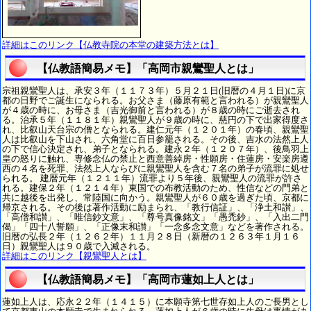
詳細はこのリンク【仏教寺院の本堂の建築方法とは】
【仏教語簡易メモ】「高岡市親鸞聖人とは」
宗祖親鸞聖人は、承安３年（１１７３年）５月２１日(旧暦の４月１日)に京
都の日野でご誕生になられる。お父さま（藤原有範と言われる）が親鸞聖人
が４歳の時に、お母さま（吉光御前と言われる）が８歳の時にご逝去され
る。治承５年（１１８１年）親鸞聖人が９歳の時に、慈円の下で出家得度さ
れ、比叡山天台宗の僧となられる。建仁元年（１２０１年）の春頃、親鸞聖
人は比叡山を下山され、六角堂に百日参籠される。その後、吉水の法然上人
の下で信心決定され、弟子となられる。建永２年（１２０７年）、後鳥羽上
皇の怒りに触れ、専修念仏の禁止と西意善綽房・性願房・住蓮房・安楽房遵
西の４名を死罪、法然上人ならびに親鸞聖人を含む７名の弟子が流罪に処せ
られる。 建暦元年（１２１１年）流罪より５年後、親鸞聖人の流罪が許さ
れる。建保２年（１２１４年）東国での布教活動のため、性信などの門弟と
共に越後を出発し、常陸国に向かう。親鸞聖人が６０歳を過ぎた頃、京都に
帰京される。その後は著作活動に励まられ、「教行信証」、「浄土和讃」、
「高僧和讃」、「唯信鈔文意」、「尊号真像銘文」「愚禿鈔」、「入出二門
偈」「四十八誓願」、「正像末和讃」「一念多念文意」などを著作される。
旧暦の弘長２年（１２６２年）１１月２８日（新暦の１２６３年１月１６
日）親鸞聖人は９０歳で入滅される。
詳細はこのリンク【親鸞聖人とは】
【仏教語簡易メモ】「高岡市蓮如上人とは」
蓮如上人は、応永２２年（１４１５）に本願寺第七世存如上人のご長男とし