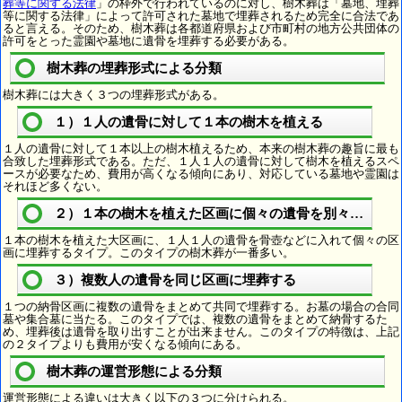
葬等に関する法律
」の枠外で行われているのに対し、樹木葬は「墓地、埋葬
等に関する法律」によって許可された墓地で埋葬されるため完全に合法であ
ると言える。そのため、樹木葬は各都道府県および市町村の地方公共団体の
許可をとった霊園や墓地に遺骨を埋葬する必要がある。
樹木葬の埋葬形式による分類
樹木葬には大きく３つの埋葬形式がある。
１）１人の遺骨に対して１本の樹木を植える
１人の遺骨に対して１本以上の樹木植えるため、本来の樹木葬の趣旨に最も
合致した埋葬形式である。ただ、１人１人の遺骨に対して樹木を植えるスペ
ースが必要なため、費用が高くなる傾向にあり、対応している墓地や霊園は
それほど多くない。
２）１本の樹木を植えた区画に個々の遺骨を別々に埋葬
１本の樹木を植えた大区画に、１人１人の遺骨を骨壺などに入れて個々の区
画に埋葬するタイプ。このタイプの樹木葬が一番多い。
３）複数人の遺骨を同じ区画に埋葬する
１つの納骨区画に複数の遺骨をまとめて共同で埋葬する。お墓の場合の合同
墓や集合墓に当たる。このタイプでは、複数の遺骨をまとめて納骨するた
め、埋葬後は遺骨を取り出すことが出来ません。このタイプの特徴は、上記
の２タイプよりも費用が安くなる傾向にある。
樹木葬の運営形態による分類
運営形態による違いは大きく以下の３つに分けられる。