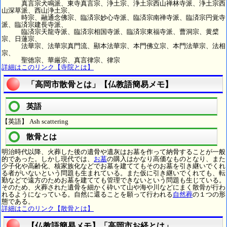
真言宗犬鳴派、東寺真言宗、浄土宗、浄土宗西山禅林寺派、浄土宗西
山深草派、西山浄土宗、
時宗、融通念佛宗、臨済宗妙心寺派、臨済宗南禅寺派、臨済宗円覚寺
派、臨済宗建長寺派、
臨済宗天龍寺派、臨済宗相国寺派、臨済宗東福寺派、曹洞宗、黄檗
宗、日蓮宗、
法華宗、法華宗真門流、顯本法華宗、本門佛立宗、本門法華宗、法相
宗、
聖徳宗、華厳宗、真言律宗、律宗
詳細はこのリンク【寺院とは】
「高岡市散骨とは」【仏教語簡易メモ】
英語
【英語】 Ash scattering
散骨とは
明治時代以降、火葬した後の遺骨や遺灰はお墓を作って納骨することが一般
的であった。しかし現代では、
お墓
の購入はかなり高価なものとなり、また
少子化や高齢化、核家族化などでお墓を建ててもそのお墓を引き継いでくれ
る者がいないという問題も生まれている。また仮に引き継いでくれても、転
勤などで遠方のためお墓を建てても管理できないという問題も生じている。
そのため、火葬された遺骨を細かく砕いて山や海や川などにまく散骨が行わ
れるようになっている。自然に還ることを願って行われる
自然葬
の１つの形
態である。
詳細はこのリンク【散骨とは】
【仏教語簡易メモ】「高岡市お経とは」