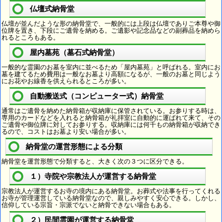
仏壇式納骨堂
仏壇が並んだような形の納骨堂で、一般的には上段は仏壇でありご本尊や御
位牌を置き、下段にご遺骨を納める。ご遺影や記念品などの副葬品を納めら
れるところもある。
屋内墓苑（墓石式納骨堂）
一般的な霊園のお墓を室内に並べるため「屋内墓苑」と呼ばれる。室内にお
墓を建てるため費用は一般なお墓より高額になるが、一般のお墓と同じよう
にお花やお線香を供えられるところが多い。
自動搬送式（コンピューター式）納骨堂
通常はご遺骨を納めた納骨箱が収納庫に保管されている。お参りする時は、
専用のカードなどを入れると納骨箱が礼拝室に自動的に運ばれて来て、その
ご遺骨や御位牌に対してお参りする。収納庫には何千もの納骨箱が収納でき
るので、コストはお墓より安い場合が多い。
納骨堂の運営形態による分類
納骨堂を運営形態で分類すると、大きく次の３つに区分できる。
１）寺院や宗教法人が運営する納骨堂
宗教法人が運営するお寺の境内にある納骨堂。お葬式や法事を行ってくれる
お寺が管理運営している納骨堂なので、親しみやすく安心できる。しかし、
信仰している宗旨・宗派でないと納骨できない場合もある。
２）民間霊園が運営する納骨堂