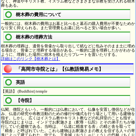
なく、神道やキリスト教、イスラム教などさまざまな宗教を受け入れる樹木
葬もある。
樹木葬の費用について
一般的には、樹木葬の費用はお墓と比べると墓石の購入費用が不要なためか
なり安く抑えられる。また管理費もお墓に比べると安い場合が多い。
樹木葬の埋葬方法
樹木葬の埋葬は、遺骨を骨壷から取り出して紙などに包みそのまま土に埋め
る場合と、骨壷ごと埋葬する場合がある。一般的に誰を埋葬したかがわかる
ように、埋葬した場所に樹木を植えたりプレートを置いたりする。
詳細はこのリンク【樹木葬とは】
「高岡市寺院とは」【仏教語簡易メモ】
英語
【英語】 (Buddhist) temple
【寺院】
仏閣、僧院ともいう。一般的には仏教において、仏像を安置し僧侶などが住
み、仏道の研究や布教活動のための修行や儀式を行う場として用いる建物を
指す。しかし、広くはイスラム教やキリスト教などの礼拝堂のことも指す。
寺院のはじまりは、インドでお釈迦さま（釈尊・仏陀）とその弟子たちが修
行していた建物である。当時は、「仏道に精進する舎」の精と舎を取って
「精舎」と呼ばれていた。これら建物はお釈迦さまの教えを信ずる人々の寄
進によって建てられた。中でも、王舎城（おうしゃじょう）の竹林（ちくり