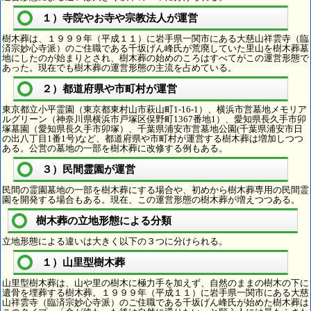
１）寺院やお寺や宗教法人が運営
樹木葬は、１９９９年（平成１１）に岩手県一関市にある大慈山祥雲寺（臨
済宗妙心寺派）のご住職である千坂げん峰氏が荒廃していた里山を樹木葬墓
地にしたのが始まりとされ、樹木葬の始めのころはすべてがこの運営形態で
あった。現在でも樹木葬の運営形態の主流を占めている。
２）都道府県や市町村が運営
東京都立小平霊園（東京都東村山市萩山町1-16-1）、横浜市営墓地メモリア
ルグリーン（神奈川県横浜市戸塚区俣野町1367番地1）、愛知県長久手市卯
塚墓園（愛知県長久手市卯塚）、千葉県浦安市営墓地公園(千葉県浦安市日
の出八丁目1番1号)など、都道府県や市町村が運営する樹木葬は増加しつつ
ある。公営の墓地の一部を樹木葬に改修する例もある。
３）民間霊園が運営
民間の霊園墓地の一部を樹木葬にする場合や、初めから樹木葬専用の民間霊
園を開発する場合もある。現在、この運営形態の樹木葬が増えつつある。
樹木葬の立地形態による分類
立地形態による違いは大きく以下の３つに分けられる。
１）山里型樹木葬
山里型樹木葬は、山や里の樹木に極力手を加えず、自然のままの樹木の下に
遺骨を埋葬する樹木葬。１９９９年（平成１１）に岩手県一関市にある大慈
山祥雲寺（臨済宗妙心寺派）のご住職である千坂げん峰氏が始めた樹木葬は