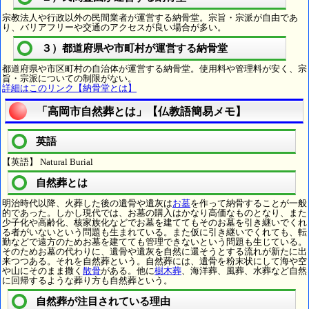
宗教法人や行政以外の民間業者が運営する納骨堂。宗旨・宗派が自由であ
り、バリアフリーや交通のアクセスが良い場合が多い。
３）都道府県や市町村が運営する納骨堂
都道府県や市区町村の自治体が運営する納骨堂。使用料や管理料が安く、宗
旨・宗派についての制限がない。
詳細はこのリンク【納骨堂とは】
「高岡市自然葬とは」【仏教語簡易メモ】
英語
【英語】 Natural Burial
自然葬とは
明治時代以降、火葬した後の遺骨や遺灰は
お墓
を作って納骨することが一般
的であった。しかし現代では、お墓の購入はかなり高価なものとなり、また
少子化や高齢化、核家族化などでお墓を建ててもそのお墓を引き継いでくれ
る者がいないという問題も生まれている。また仮に引き継いでくれても、転
勤などで遠方のためお墓を建てても管理できないという問題も生じている。
そのためお墓の代わりに、遺骨や遺灰を自然に還そうとする流れが新たに出
来つつある。それを自然葬という。自然葬には、遺骨を粉末状にして海や空
や山にそのまま撒く
散骨
がある。他に
樹木葬
、海洋葬、風葬、水葬など自然
に回帰するような葬り方も自然葬という。
自然葬が注目されている理由