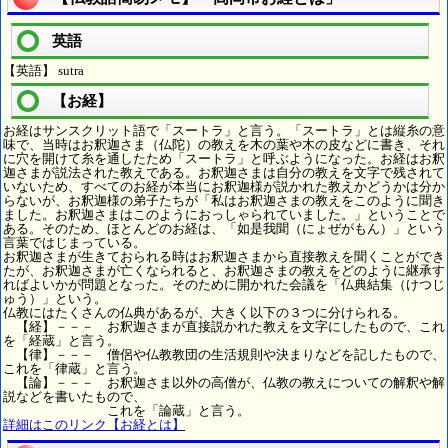
英語
【英語】 sutra
【お経】
お経はサンスクリット語で「スートラ」と言う。「スートラ」とは縦糸の意
味で、当時はお釈迦さま（仏陀）の教えを木の葉や木の皮などに書き、それ
に穴を開けて糸を通したため「スートラ」と呼ぶようになった。お経はお釈
迦さまが説法された教えである。お釈迦さまは自分の教えを文字で残されて
いないため、すべてのお経が本当にお釈迦様が説かれた教えかどうかは分か
らないが、お釈迦様の弟子たちが「私はお釈迦さまの教えをこのように聞き
ました。お釈迦さまはこのようにおっしゃられていました。」ということで
ある。そのため、ほとんどのお経は、「如是我聞（にょぜがもん）」という
言葉ではじまっている。
お釈迦さまが生きておられる時はお釈迦さまから直接教えを聞くことができ
たが、お釈迦さまが亡くなられると、お釈迦さまの教えをどのように継承す
ればよいかが問題となった。そのために開かれた会議を「仏典結集（けつじ
ゅう）」という。
仏教にはたくさんの仏典があるが、大きく以下の３つに分けられる。
【経】－－－ お釈迦さまが直接説かれた教えを文字にしたもので、これ
を「経蔵」と言う。
【律】－－－ 僧侶や仏教教団の生活規則や決まりなどを記したもので、
これを「律蔵」と言う。
【論】－－－ お釈迦さま以外の高僧が、仏教の教えについての解釈や解
説などを書いたもので、
これを「論蔵」と言う。
詳細はこのリンク【お経とは】