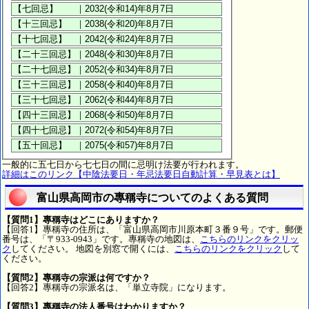
一般的に五七日から七七日の間に忌明け法要が行われます。
詳細はこのリンク【中陰法要日・年忌法要日自動計算・早見表とは】
富山県高岡市の專稱寺についてのよくある質問
【質問1】專稱寺はどこにありますか？
【回答1】專稱寺の住所は、「富山県高岡市川原本町３番９号」です。郵便
番号は、「〒933-0943」です。專稱寺の地図は、
こちらのリンクをクリッ
ク
してください。 地図を別窓で開くには、
こちらのリンクをクリック
して
ください。
【質問2】專稱寺の宗派は何ですか？
【回答2】專稱寺の宗派名は、「単立寺院」になります。
【質問3】專稱寺の法人番号はわかりますか？