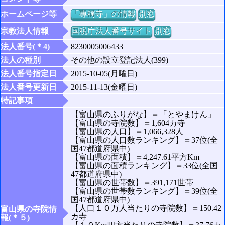
ホームページ等
「專稱寺」の情報
別窓
宗教法人情報
国税庁法人番号サイト
別窓
法人番号(＊4)
8230005006433
法人の種別
その他の設立登記法人(399)
法人番号指定日
2015-10-05(月曜日)
法人番号更新日
2015-11-13(金曜日)
特記事項
【富山県のふりがな】＝「とやまけん」
【富山県の寺院数】＝1,604カ寺
【富山県の人口】＝1,066,328人
【富山県の人口数ランキング】＝37位(全
国47都道府県中)
【富山県の面積】＝4,247.61平方Km
【富山県の面積ランキング】＝33位(全国
47都道府県中)
【富山県の世帯数】＝391,171世帯
【富山県の世帯数ランキング】＝39位(全
国47都道府県中)
【人口１０万人当たりの寺院数】＝150.42
富山県の寺院情
カ寺
報(＊５)