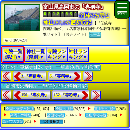
富山県高岡市の『專稱寺』
全国のお寺と
神社157,167箇所収録
【『伝統寺
院統計順位』：名前別日本国中の仏教寺院統計一
覧サイト】《お寺メイト》
ホーム
[As of 26/07/28]
寺院一覧
神社一覧
寺院ラン
神社ラン
(県別)▼
(県別)▼
キング▼
キング▼
全国の「專稱寺(13ヶ寺)」一覧表(矢印で移動可)
3.『專稱寺』
5.『專稱寺』
「高岡市の寺院」一覧表(矢印で移動可能)
150.『専久寺』
152.『専称寺』
【
全国の寺院と神社
(157,167)】 【
全国の神社
(80,507)
富山県の神社
(2,266)
高岡市の神社
(249)】 【
全国の寺院
(76,660)
富山県の寺院
(1,604)
高岡市の寺院
(261)
「151.專稱寺」
】