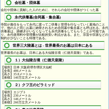
会社墓・団体墓
会社や団体に貢献した人のために、それらの会社や団体がつくった墓
永代供養墓(合同墓・集合墓)
寺院が責任をもって永代に渡ってご供養と管理を行なっていく墓地のこと
で、他の人と同じお墓に納骨されるため合同墓や集合墓とも呼ばれる。永代
供養墓は、跡継ぎがいなくなっても永代供養をしてもらうことが可能であ
り、永代使用料や管理費が比較的安い利点がある。また、宗旨や宗派などの
制約が少ないことも特徴である。
世界三大陵墓とは - 世界最長のお墓は日本にある
世界最長のお墓は、日本にある大仙陵古墳（仁徳天皇陵）である。
１）大仙陵古墳（仁徳天皇陵）
【場所】日本 大阪府堺市堺区大仙町
【全長】486メートル
【高さ】35.8メートル
【体積】140万立方メートル
２）クフ王のピラミッド
【場所】エジプト
【全長】230メートル
【高さ】146メートル
【体積】260万立方メートル