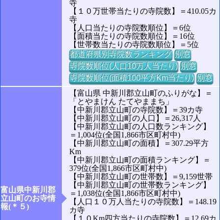
寺
【１０万世帯当たりの寺院数】＝410.05カ
寺
【人口当たりの寺院数順位】＝6位
【面積当たりの寺院数順位】＝16位
【世帯数当たりの寺院数順位】＝5位
都道府県別寺院数ランキング
別窓
寺院数順位(人口10万人当たり)
別窓
寺院数順位(面積100平方Km当たり)
別窓
【富山県 中新川郡立山町のふりがな】＝
「とやまけん たてやままち」
【中新川郡立山町の寺院数】＝39カ寺
【中新川郡立山町の人口】＝26,317人
【中新川郡立山町の人口数ランキング】
＝1,004位(全国1,866市区町村中)
【中新川郡立山町の面積】＝307.29平方
Km
【中新川郡立山町の面積ランキング】＝
379位(全国1,866市区町村中)
【中新川郡立山町の世帯数】＝9,159世帯
【中新川郡立山町の世帯数ランキング】
富山県中新川郡
＝1,038位(全国1,866市区町村中)
立山町のお寺情
【人口１０万人当たりの寺院数】＝148.19
報(＊５)
カ寺
【１０Km四方当たりの寺院数】＝12.69カ