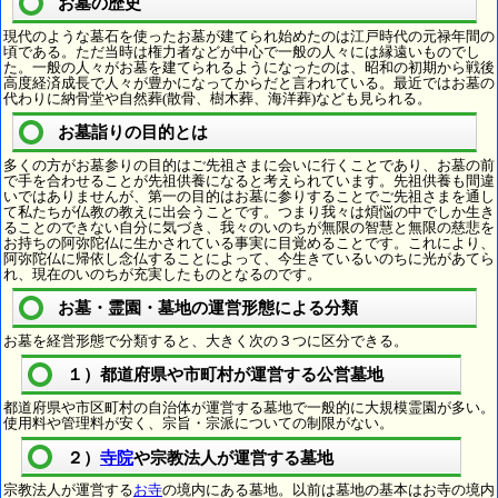
お墓の歴史
現代のような墓石を使ったお墓が建てられ始めたのは江戸時代の元禄年間の
頃である。ただ当時は権力者などが中心で一般の人々には縁遠いものでし
た。一般の人々がお墓を建てられるようになったのは、昭和の初期から戦後
高度経済成長で人々が豊かになってからだと言われている。最近ではお墓の
代わりに納骨堂や自然葬(散骨、樹木葬、海洋葬)なども見られる。
お墓詣りの目的とは
多くの方がお墓参りの目的はご先祖さまに会いに行くことであり、お墓の前
で手を合わせることが先祖供養になると考えられています。先祖供養も間違
いではありませんが、第一の目的はお墓に参りすることでご先祖さまを通し
て私たちが仏教の教えに出会うことです。つまり我々は煩悩の中でしか生き
ることのできない自分に気づき、我々のいのちが無限の智慧と無限の慈悲を
お持ちの阿弥陀仏に生かされている事実に目覚めることです。これにより、
阿弥陀仏に帰依し念仏することによって、今生きているいのちに光があてら
れ、現在のいのちが充実したものとなるのです。
お墓・霊園・墓地の運営形態による分類
お墓を経営形態で分類すると、大きく次の３つに区分できる。
１）都道府県や市町村が運営する公営墓地
都道府県や市区町村の自治体が運営する墓地で一般的に大規模霊園が多い。
使用料や管理料が安く、宗旨・宗派についての制限がない。
２）
寺院
や宗教法人が運営する墓地
宗教法人が運営する
お寺
の境内にある墓地。以前は墓地の基本はお寺の境内