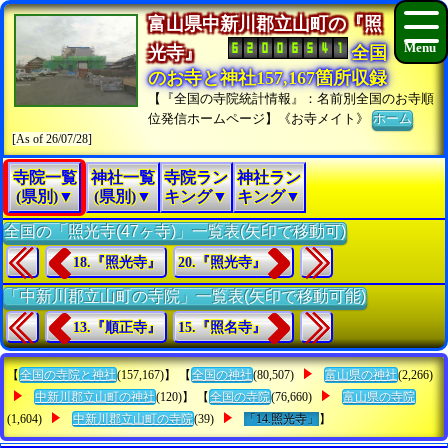
富山県中新川郡立山町の『照
光寺』
全国
のお寺と神社157,167箇所収録
【『全国の寺院統計情報』：名前別全国のお寺順
位発信ホームページ】《お寺メイト》
ホーム
[As of 26/07/28]
寺院一覧
神社一覧
寺院ラン
神社ラン
(県別)▼
(県別)▼
キング▼
キング▼
全国の「照光寺(47ヶ寺)」一覧表(矢印で移動可)
18.『照光寺』
20.『照光寺』
「中新川郡立山町の寺院」一覧表(矢印で移動可能)
13.『順正寺』
15.『照名寺』
【
全国の寺院と神社
(157,167)】 【
全国の神社
(80,507)
富山県の神社
(2,266)
中新川郡立山町の神社
(120)】 【
全国の寺院
(76,660)
富山県の寺院
(1,604)
中新川郡立山町の寺院
(39)
「14.照光寺」
】