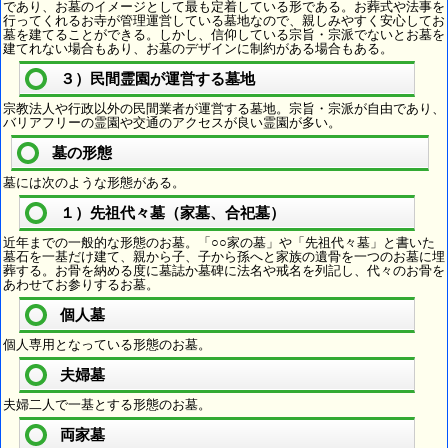
であり、お墓のイメージとして最も定着している形である。お葬式や法事を
行ってくれるお寺が管理運営している墓地なので、親しみやすく安心してお
墓を建てることができる。しかし、信仰している宗旨・宗派でないとお墓を
建てれない場合もあり、お墓のデザインに制約がある場合もある。
３）民間霊園が運営する墓地
宗教法人や行政以外の民間業者が運営する墓地。宗旨・宗派が自由であり、
バリアフリーの霊園や交通のアクセスが良い霊園が多い。
墓の形態
墓には次のような形態がある。
１）先祖代々墓（家墓、合祀墓）
近年までの一般的な形態のお墓。「○○家の墓」や「先祖代々墓」と書いた
墓石を一基だけ建て、親から子、子から孫へと家族の遺骨を一つのお墓に埋
葬する。お骨を納める度に墓誌か墓碑に法名や戒名を列記し、代々のお骨を
あわせてお参りするお墓。
個人墓
個人専用となっている形態のお墓。
夫婦墓
夫婦二人で一基とする形態のお墓。
両家墓