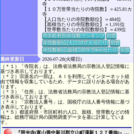
寺
【１０万世帯当たりの寺院数】＝425.81カ
寺
【人口当たりの寺院数順位】＝484位
【面積当たりの寺院数順位】＝1,191位
【世帯数当たりの寺院数順位】＝439位
市区町村別寺院数ランキング
別窓
寺院数順位(人口10万人当たり)
別窓
寺院数順位(面積100平方Km当たり)
別窓
最終更新日
2026-07-28(火曜日)
（＊１）「寺院名」は、法務省法務局の宗教法人登記情報に
基づき表示しております。
（＊２）宗派名の一部は、ＡＩを利用してインターネット経
由で情報を収集しているため、データに誤りがある場合があ
ります。
（＊３）「住所」は、法務省法務局の宗教法人登記情報に基
づき表示しております。
（＊４）「宗教法人番号」は、国税庁の法人番号情報に基づ
き表示しております。
（＊５）都道府県・市区町村の人口、面積、世帯数などの情
報は、総務庁統計局の国勢調査データを基に計算していま
す。
『照光寺(富山県中新川郡立山町澤新１２７番地)』の