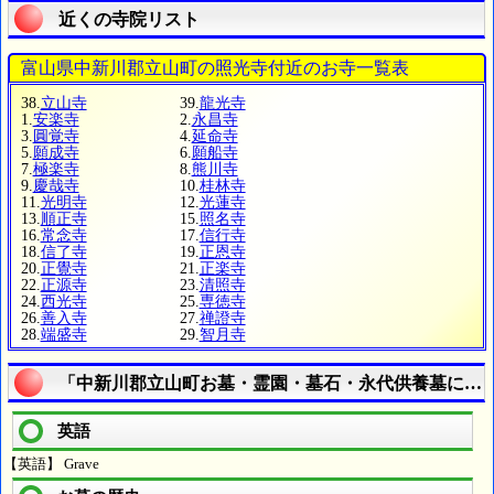
近くの寺院リスト
富山県中新川郡立山町の照光寺付近のお寺一覧表
38.
立山寺
39.
龍光寺
1.
安楽寺
2.
永昌寺
3.
圓覚寺
4.
延命寺
5.
願成寺
6.
願船寺
7.
極楽寺
8.
熊川寺
9.
慶哉寺
10.
桂林寺
11.
光明寺
12.
光蓮寺
13.
順正寺
15.
照名寺
16.
常念寺
17.
信行寺
18.
信了寺
19.
正恩寺
20.
正覺寺
21.
正楽寺
22.
正源寺
23.
清照寺
24.
西光寺
25.
専徳寺
26.
善入寺
27.
禅證寺
28.
端盛寺
29.
智月寺
「中新川郡立山町お墓・霊園・墓石・永代供養墓につ
英語
【英語】 Grave