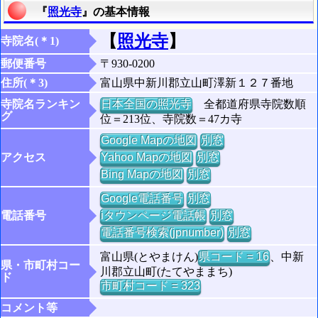
『
照光寺
』の基本情報
【
照光寺
】
寺院名(＊1)
郵便番号
〒930-0200
住所(＊3)
富山県中新川郡立山町澤新１２７番地
寺院名ランキン
日本全国の照光寺
全都道府県寺院数順
グ
位＝213位、寺院数＝47カ寺
Google Mapの地図
別窓
アクセス
Yahoo Mapの地図
別窓
Bing Mapの地図
別窓
Google電話番号
別窓
電話番号
iタウンページ電話帳
別窓
電話番号検索(jpnumber)
別窓
富山県(とやまけん)
県コード = 16
、中新
県・市町村コー
川郡立山町(たてやままち)
ド
市町村コード = 323
コメント等