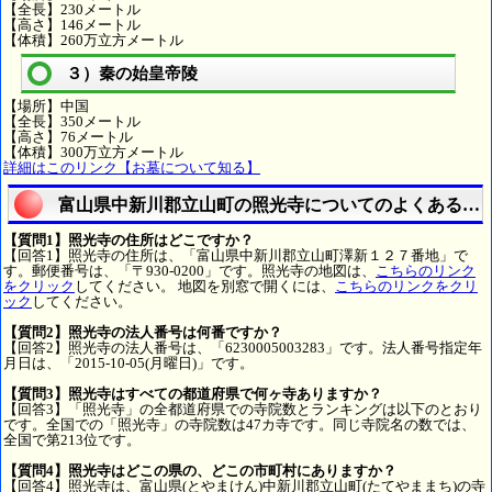
【全長】230メートル
【高さ】146メートル
【体積】260万立方メートル
３）秦の始皇帝陵
【場所】中国
【全長】350メートル
【高さ】76メートル
【体積】300万立方メートル
詳細はこのリンク【お墓について知る】
富山県中新川郡立山町の照光寺についてのよくある質
【質問1】照光寺の住所はどこですか？
【回答1】照光寺の住所は、「富山県中新川郡立山町澤新１２７番地」で
す。郵便番号は、「〒930-0200」です。照光寺の地図は、
こちらのリンク
をクリック
してください。 地図を別窓で開くには、
こちらのリンクをクリ
ック
してください。
【質問2】照光寺の法人番号は何番ですか？
【回答2】照光寺の法人番号は、「6230005003283」です。法人番号指定年
月日は、「2015-10-05(月曜日)」です。
【質問3】照光寺はすべての都道府県で何ヶ寺ありますか？
【回答3】「照光寺」の全都道府県での寺院数とランキングは以下のとおり
です。全国での「照光寺」の寺院数は47カ寺です。同じ寺院名の数では、
全国で第213位です。
【質問4】照光寺はどこの県の、どこの市町村にありますか？
【回答4】照光寺は、富山県(とやまけん)中新川郡立山町(たてやままち)の寺