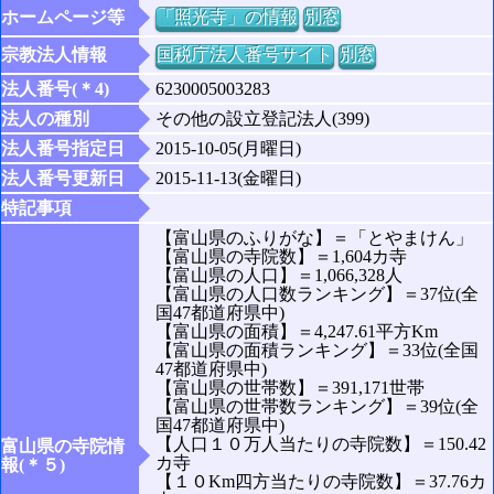
ホームページ等
「照光寺」の情報
別窓
宗教法人情報
国税庁法人番号サイト
別窓
法人番号(＊4)
6230005003283
法人の種別
その他の設立登記法人(399)
法人番号指定日
2015-10-05(月曜日)
法人番号更新日
2015-11-13(金曜日)
特記事項
【富山県のふりがな】＝「とやまけん」
【富山県の寺院数】＝1,604カ寺
【富山県の人口】＝1,066,328人
【富山県の人口数ランキング】＝37位(全
国47都道府県中)
【富山県の面積】＝4,247.61平方Km
【富山県の面積ランキング】＝33位(全国
47都道府県中)
【富山県の世帯数】＝391,171世帯
【富山県の世帯数ランキング】＝39位(全
国47都道府県中)
【人口１０万人当たりの寺院数】＝150.42
富山県の寺院情
カ寺
報(＊５)
【１０Km四方当たりの寺院数】＝37.76カ