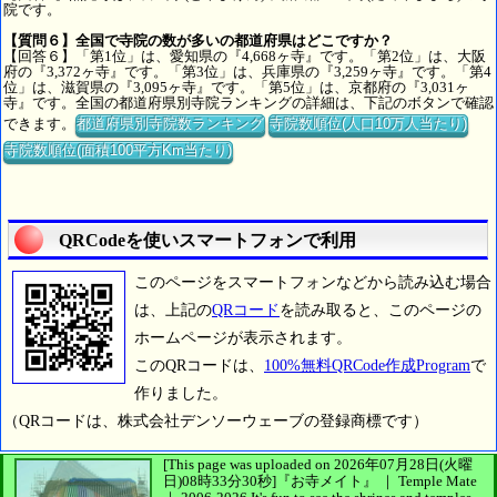
院です。
【質問６】全国で寺院の数が多いの都道府県はどこですか？
【回答６】「第1位」は、愛知県の『4,668ヶ寺』です。「第2位」は、大阪
府の『3,372ヶ寺』です。「第3位」は、兵庫県の『3,259ヶ寺』です。「第4
位」は、滋賀県の『3,095ヶ寺』です。「第5位」は、京都府の『3,031ヶ
寺』です。全国の都道府県別寺院ランキングの詳細は、下記のボタンで確認
できます。
都道府県別寺院数ランキング
寺院数順位(人口10万人当たり)
寺院数順位(面積100平方Km当たり)
QRCodeを使いスマートフォンで利用
このページをスマートフォンなどから読み込む場合
は、上記の
QRコード
を読み取ると、このページの
ホームページが表示されます。
このQRコードは、
100%無料QRCode作成Program
で
作りました。
（QRコードは、株式会社デンソーウェーブの登録商標です）
[This page was uploaded on 2026年07月28日(火曜
日)08時33分30秒]
『お寺メイト』 ｜ Temple Mate