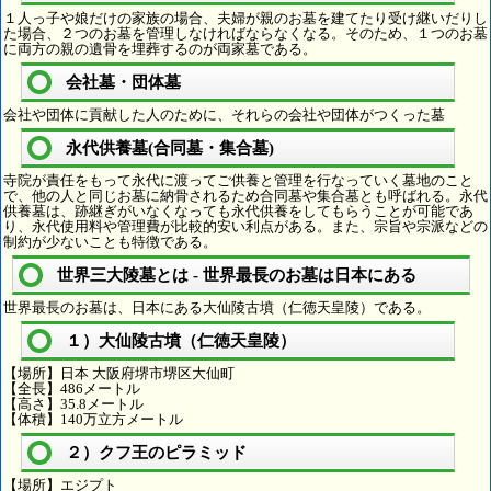
１人っ子や娘だけの家族の場合、夫婦が親のお墓を建てたり受け継いだりし
た場合、２つのお墓を管理しなければならなくなる。そのため、１つのお墓
に両方の親の遺骨を埋葬するのが両家墓である。
会社墓・団体墓
会社や団体に貢献した人のために、それらの会社や団体がつくった墓
永代供養墓(合同墓・集合墓)
寺院が責任をもって永代に渡ってご供養と管理を行なっていく墓地のこと
で、他の人と同じお墓に納骨されるため合同墓や集合墓とも呼ばれる。永代
供養墓は、跡継ぎがいなくなっても永代供養をしてもらうことが可能であ
り、永代使用料や管理費が比較的安い利点がある。また、宗旨や宗派などの
制約が少ないことも特徴である。
世界三大陵墓とは - 世界最長のお墓は日本にある
世界最長のお墓は、日本にある大仙陵古墳（仁徳天皇陵）である。
１）大仙陵古墳（仁徳天皇陵）
【場所】日本 大阪府堺市堺区大仙町
【全長】486メートル
【高さ】35.8メートル
【体積】140万立方メートル
２）クフ王のピラミッド
【場所】エジプト