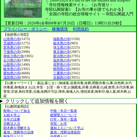
｜
2006-2026
It's fun to see
the shrines and temples.
「寺社情報検索サイト」
《お寺巡り・
寺院仏閣探索》
【お寺の事が誰でもわかる】
「全国の寺院の総合情報サイト ～寺院仏閣超入門
～」
【更新日時：2026年(令和08年)07月26日（日曜日）13時51分29秒】
プライバシー・ポリシー
、
稼働環境
、
利用規約
【他府県の寺院】
山形県の寺
(1473)
福島県の寺
(1530)
茨城県の寺
(1275)
栃木県の寺
(983)
群馬県の寺
(1199)
埼玉県の寺
(2225)
千葉県の寺
(2998)
東京都の寺
(2887)
神奈川県の寺
(1905)
新潟県の寺
(2795)
石川県の寺
(1380)
福井県の寺
(1687)
山梨県の寺
(1490)
長野県の寺
(1555)
岐阜県の寺
(2302)
静岡県の寺
(2602)
愛知県の寺
(4668)
三重県の寺
(2342)
滋賀県の寺
(3095)
京都府の寺
(3031)
【仏教キーワード】：墓誌;墓じまい;無縁墓;追善供養;改葬;閉眼供養;仏事;自然葬;永代
供養墓;御魂抜き;仏法;本堂・お堂・御々堂;お施餓鬼;供養;合葬墓;仏縁;散骨;永代供養;納
骨室;宗派;角柱塔婆;法施;改葬許可証;帰依;御魂入れ;僧侶派遣;御朱印;個人墓;樹木葬;お
盆
クリックして追加情報を開く
【仏教関連用語】
散骨について知る
中陰・年忌一覧表
お経を学ぶ
親鸞聖人について
今年の法事
行年・享年一覧表
宗教法人法
寺院・お寺
樹木葬を理解する
蓮如上人について学ぶ
墓地・埋葬等の法律
墓地・埋葬法律規則
御朱印とは？
自然葬とは