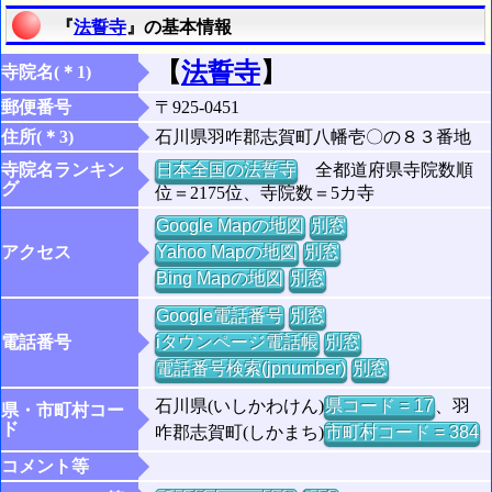
『
法誓寺
』の基本情報
【
法誓寺
】
寺院名(＊1)
郵便番号
〒925-0451
住所(＊3)
石川県羽咋郡志賀町八幡壱〇の８３番地
寺院名ランキン
日本全国の法誓寺
全都道府県寺院数順
グ
位＝2175位、寺院数＝5カ寺
Google Mapの地図
別窓
アクセス
Yahoo Mapの地図
別窓
Bing Mapの地図
別窓
Google電話番号
別窓
電話番号
iタウンページ電話帳
別窓
電話番号検索(jpnumber)
別窓
石川県(いしかわけん)
県コード = 17
、羽
県・市町村コー
ド
咋郡志賀町(しかまち)
市町村コード = 384
コメント等