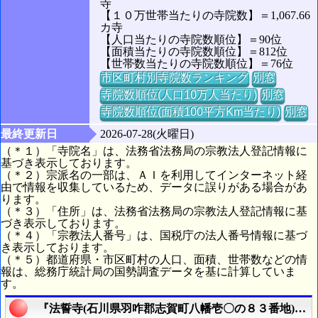
寺
【１０万世帯当たりの寺院数】＝1,067.66
カ寺
【人口当たりの寺院数順位】＝90位
【面積当たりの寺院数順位】＝812位
【世帯数当たりの寺院数順位】＝76位
市区町村別寺院数ランキング
別窓
寺院数順位(人口10万人当たり)
別窓
寺院数順位(面積100平方Km当たり)
別窓
最終更新日
2026-07-28(火曜日)
（＊１）「寺院名」は、法務省法務局の宗教法人登記情報に
基づき表示しております。
（＊２）宗派名の一部は、ＡＩを利用してインターネット経
由で情報を収集しているため、データに誤りがある場合があ
ります。
（＊３）「住所」は、法務省法務局の宗教法人登記情報に基
づき表示しております。
（＊４）「宗教法人番号」は、国税庁の法人番号情報に基づ
き表示しております。
（＊５）都道府県・市区町村の人口、面積、世帯数などの情
報は、総務庁統計局の国勢調査データを基に計算していま
す。
『法誓寺(石川県羽咋郡志賀町八幡壱〇の８３番地)』