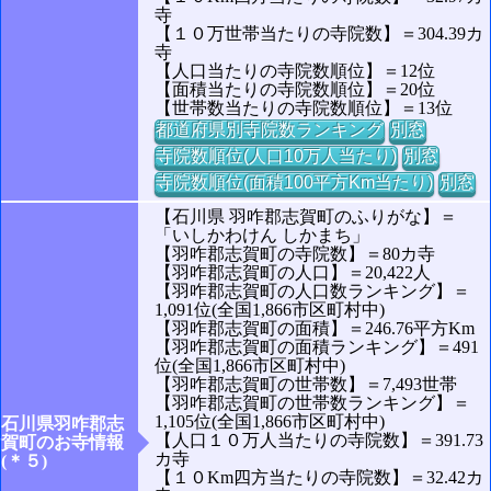
寺
【１０万世帯当たりの寺院数】＝304.39カ
寺
【人口当たりの寺院数順位】＝12位
【面積当たりの寺院数順位】＝20位
【世帯数当たりの寺院数順位】＝13位
都道府県別寺院数ランキング
別窓
寺院数順位(人口10万人当たり)
別窓
寺院数順位(面積100平方Km当たり)
別窓
【石川県 羽咋郡志賀町のふりがな】＝
「いしかわけん しかまち」
【羽咋郡志賀町の寺院数】＝80カ寺
【羽咋郡志賀町の人口】＝20,422人
【羽咋郡志賀町の人口数ランキング】＝
1,091位(全国1,866市区町村中)
【羽咋郡志賀町の面積】＝246.76平方Km
【羽咋郡志賀町の面積ランキング】＝491
位(全国1,866市区町村中)
【羽咋郡志賀町の世帯数】＝7,493世帯
【羽咋郡志賀町の世帯数ランキング】＝
1,105位(全国1,866市区町村中)
石川県羽咋郡志
【人口１０万人当たりの寺院数】＝391.73
賀町のお寺情報
カ寺
(＊５)
【１０Km四方当たりの寺院数】＝32.42カ