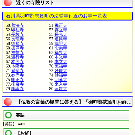
近くの寺院リスト
石川県羽咋郡志賀町の法誓寺付近のお寺一覧表
50.
善法寺
51.
禅正寺
52.
即往寺
53.
存立寺
54.
長教寺
55.
長光寺
56.
長龍寺
57.
道興寺
58.
德願寺
59.
德照寺
60.
德満寺
61.
念乗寺
62.
福誓寺
63.
福専寺
64.
遍行寺
66.
本光寺
67.
本照寺
68.
本立寺
69.
本隆寺
70.
萬福寺
71.
満念寺
72.
妙廣寺
73.
妙専寺
74.
妙福寺
75.
明正寺
76.
明蓮寺
77.
柳泉寺
78.
來入寺
79.
龍護寺
80.
蓮敬寺
【仏教の言葉の疑問に答える】「羽咋郡志賀町お経と
英語
【英語】 sutra
【お経】