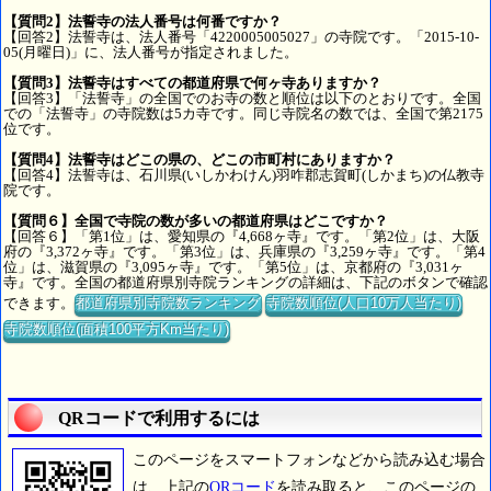
【質問2】法誓寺の法人番号は何番ですか？
【回答2】法誓寺は、法人番号「4220005005027」の寺院です。「2015-10-
05(月曜日)」に、法人番号が指定されました。
【質問3】法誓寺はすべての都道府県で何ヶ寺ありますか？
【回答3】「法誓寺」の全国でのお寺の数と順位は以下のとおりです。全国
での「法誓寺」の寺院数は5カ寺です。同じ寺院名の数では、全国で第2175
位です。
【質問4】法誓寺はどこの県の、どこの市町村にありますか？
【回答4】法誓寺は、石川県(いしかわけん)羽咋郡志賀町(しかまち)の仏教寺
院です。
【質問６】全国で寺院の数が多いの都道府県はどこですか？
【回答６】「第1位」は、愛知県の『4,668ヶ寺』です。「第2位」は、大阪
府の『3,372ヶ寺』です。「第3位」は、兵庫県の『3,259ヶ寺』です。「第4
位」は、滋賀県の『3,095ヶ寺』です。「第5位」は、京都府の『3,031ヶ
寺』です。全国の都道府県別寺院ランキングの詳細は、下記のボタンで確認
できます。
都道府県別寺院数ランキング
寺院数順位(人口10万人当たり)
寺院数順位(面積100平方Km当たり)
QRコードで利用するには
このページをスマートフォンなどから読み込む場合
は、上記の
QRコード
を読み取ると、このページの