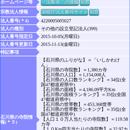
ホームページ等
「法誓寺」の情報
別窓
宗教法人情報
国税庁法人番号サイト
別窓
法人番号(＊4)
4220005005027
法人の種別
その他の設立登記法人(399)
法人番号指定日
2015-10-05(月曜日)
法人番号更新日
2015-11-13(金曜日)
特記事項
【石川県のふりがな】＝「いしかわけ
ん」
【石川県の寺院数】＝1,380カ寺
【石川県の人口】＝1,154,008人
【石川県の人口数ランキング】＝34位(全
国47都道府県中)
【石川県の面積】＝4,186.09平方Km
【石川県の面積ランキング】＝35位(全国
47都道府県中)
【石川県の世帯数】＝453,368世帯
【石川県の世帯数ランキング】＝35位(全
国47都道府県中)
石川県の寺院情
【人口１０万人当たりの寺院数】＝119.58
報(＊５)
カ寺
【１０Km四方当たりの寺院数】＝32.97カ