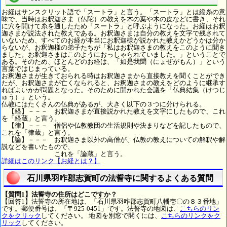
お経はサンスクリット語で「スートラ」と言う。「スートラ」とは縦糸の意
味で、当時はお釈迦さま（仏陀）の教えを木の葉や木の皮などに書き、それ
に穴を開けて糸を通したため「スートラ」と呼ぶようになった。お経はお釈
迦さまが説法された教えである。お釈迦さまは自分の教えを文字で残されて
いないため、すべてのお経が本当にお釈迦様が説かれた教えかどうかは分か
らないが、お釈迦様の弟子たちが「私はお釈迦さまの教えをこのように聞き
ました。お釈迦さまはこのようにおっしゃられていました。」ということで
ある。そのため、ほとんどのお経は、「如是我聞（にょぜがもん）」という
言葉ではじまっている。
お釈迦さまが生きておられる時はお釈迦さまから直接教えを聞くことができ
たが、お釈迦さまが亡くなられると、お釈迦さまの教えをどのように継承す
ればよいかが問題となった。そのために開かれた会議を「仏典結集（けつじ
ゅう）」という。
仏教にはたくさんの仏典があるが、大きく以下の３つに分けられる。
【経】－－－ お釈迦さまが直接説かれた教えを文字にしたもので、これ
を「経蔵」と言う。
【律】－－－ 僧侶や仏教教団の生活規則や決まりなどを記したもので、
これを「律蔵」と言う。
【論】－－－ お釈迦さま以外の高僧が、仏教の教えについての解釈や解
説などを書いたもので、
これを「論蔵」と言う。
詳細はこのリンク【お経とは？】
石川県羽咋郡志賀町の法誓寺に関するよくある質問
【質問1】法誓寺の住所はどこですか？
【回答1】法誓寺の所在地は、「石川県羽咋郡志賀町八幡壱〇の８３番地」
です。郵便番号は、「〒925-0451」です。法誓寺の地図は、
こちらのリン
クをクリック
してください。 地図を別窓で開くには、
こちらのリンクをク
リック
してください。