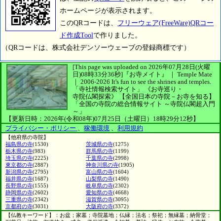
ホームページが表示されます。
このQRコードは、
フリーウェア(FreeWare)QRコー
ド作成Tool
で作りました。
（QRコードは、株式会社デンソーウェーブの登録商標です）
[This page was uploaded on 2026年07月28日(火曜
日)08時33分36秒]
『お寺メイト』 ｜ Temple Mate
｜
2006-2026
It's fun to see
the shrines and temples.
「寺社情報検索サイト」
《お寺巡り・
寺院仏閣探索》
【全国日本の寺院－お寺を知る】
「全国の寺院の総合情報サイト ～寺院仏閣超入門
～」
【更新日時：2026年(令和08年)07月25日（土曜日）18時29分12秒】
プライバシー・ポリシー
、
稼働環境
、
利用規約
【他府県の寺院】
福島県の寺
(1530)
茨城県の寺
(1275)
栃木県の寺
(983)
群馬県の寺
(1199)
埼玉県の寺
(2225)
千葉県の寺
(2998)
東京都の寺
(2887)
神奈川県の寺
(1905)
新潟県の寺
(2795)
富山県の寺
(1604)
福井県の寺
(1687)
山梨県の寺
(1490)
長野県の寺
(1555)
岐阜県の寺
(2302)
静岡県の寺
(2602)
愛知県の寺
(4668)
三重県の寺
(2342)
滋賀県の寺
(3095)
京都府の寺
(3031)
大阪府の寺
(3372)
【仏教キーワード】：お盆；家墓；寺院墓地；仏縁；法名；祭祀；無縁墓；納骨堂；