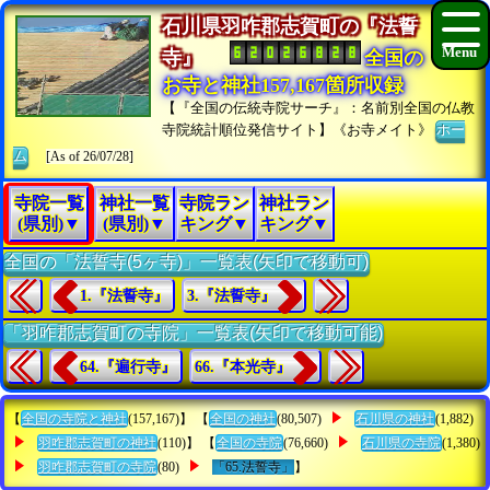
石川県羽咋郡志賀町の『法誓
寺』
全国の
お寺と神社157,167箇所収録
【『全国の伝統寺院サーチ』：名前別全国の仏教
寺院統計順位発信サイト】《お寺メイト》
ホー
ム
[As of 26/07/28]
寺院一覧
神社一覧
寺院ラン
神社ラン
(県別)▼
(県別)▼
キング▼
キング▼
全国の「法誓寺(5ヶ寺)」一覧表(矢印で移動可)
1.『法誓寺』
3.『法誓寺』
「羽咋郡志賀町の寺院」一覧表(矢印で移動可能)
64.『遍行寺』
66.『本光寺』
【
全国の寺院と神社
(157,167)】 【
全国の神社
(80,507)
石川県の神社
(1,882)
羽咋郡志賀町の神社
(110)】 【
全国の寺院
(76,660)
石川県の寺院
(1,380)
羽咋郡志賀町の寺院
(80)
「65.法誓寺」
】