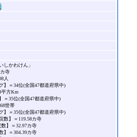
窓
いしかわけん」
0カ寺
08人
】＝34位(全国47都道府県中)
9平方Km
＝35位(全国47都道府県中)
68世帯
】＝35位(全国47都道府県中)
】＝119.58カ寺
】＝32.97カ寺
＝304.39カ寺