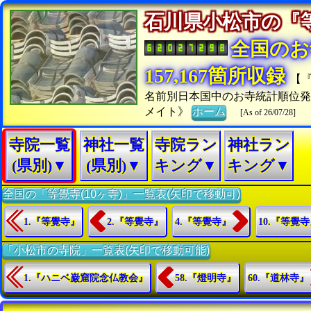
石川県小松市の
全国のお
157,167箇所収録
【
名前別日本国中のお寺統計順位
メイト》
ホーム
[As of 26/07/28]
寺院一覧
神社一覧
寺院ラン
神社ラン
(県別)▼
(県別)▼
キング▼
キング▼
全国の「等覺寺(10ヶ寺)」一覧表(矢印で移動可)
1.『等覺寺』
2.『等覺寺』
4.『等覺寺』
10.『等覺
「小松市の寺院」一覧表(矢印で移動可能)
1.『ハニベ巌窟院念仏教会』
58.『燈明寺』
60.『道林寺』