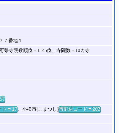
７７番地１
県寺院数順位＝1145位、寺院数＝10カ寺
窓
ド = 17
、小松市(こまつし)
市町村コード = 203