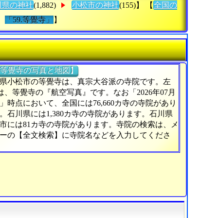
川県の神社
(1,882)
小松市の神社
(155)】 【
全国の
「59.等覺寺」
】
等覺寺の写真と地図】
県小松市の等覺寺は、真宗大谷派の寺院です。左
)は、等覺寺の『航空写真』です。なお「2026年07月
日」時点において、全国には76,660カ寺の寺院があり
。石川県には1,380カ寺の寺院があります。石川県
市には81カ寺の寺院があります。寺院の検索は、メ
ーの【全文検索】に寺院名などを入力してくださ