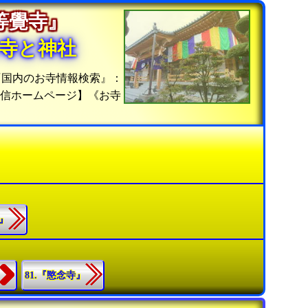
『等覺寺』
寺と神社
『国内のお寺情報検索』：
発信ホームページ】《お寺
寺』
81.『愍念寺』