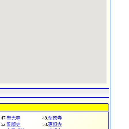
47.
聖光寺
48.
聖徳寺
52.
誓願寺
53.
專照寺