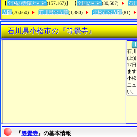
【
全国の寺院と神社
(157,167)】 【
全国の神社
(80,507)
石
寺院
(76,660)
石川県の寺院
(1,380)
小松市の寺院
(81)
石川県小松市の『等覺寺』
【
石川
(上
17
ます
小松
ニュ
い。
『
等覺寺
』の基本情報