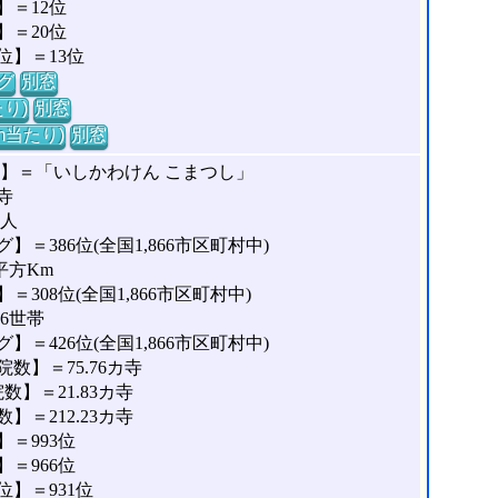
＝12位
＝20位
位】＝13位
グ
別窓
り)
別窓
m当たり)
別窓
な】＝「いしかわけん こまつし」
寺
9人
＝386位(全国1,866市区町村中)
平方Km
308位(全国1,866市区町村中)
66世帯
＝426位(全国1,866市区町村中)
数】＝75.76カ寺
】＝21.83カ寺
＝212.23カ寺
＝993位
＝966位
】＝931位