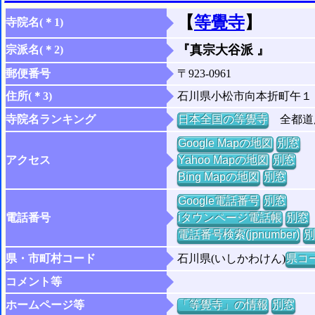
【
等覺寺
】
寺院名(＊1)
『真宗大谷派 』
宗派名(＊2)
郵便番号
〒923-0961
住所(＊3)
石川県小松市向本折町午１
寺院名ランキング
日本全国の等覺寺
全都道府
Google Mapの地図
別窓
アクセス
Yahoo Mapの地図
別窓
Bing Mapの地図
別窓
Google電話番号
別窓
電話番号
iタウンページ電話帳
別窓
電話番号検索(jpnumber)
別
県・市町村コード
石川県(いしかわけん)
県コー
コメント等
ホームページ等
「等覺寺」の情報
別窓