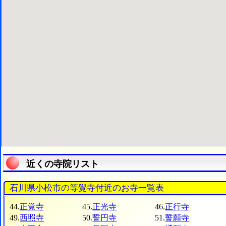
近くの寺院リスト
石川県小松市の等覺寺付近のお寺一覧表
44.
正覚寺
45.
正光寺
46.
正行寺
49.
西照寺
50.
誓円寺
51.
誓願寺