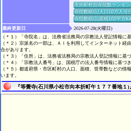
市区町村別寺院数ランキン
寺院数順位(人口10万人当た
寺院数順位(面積100平方K
最終更新日
2026-07-28(火曜日)
（＊１）「寺院名」は、法務省法務局の宗教法人登記情報に
（＊２）宗派名の一部は、ＡＩを利用してインターネット経
合があります。
（＊３）「住所」は、法務省法務局の宗教法人登記情報に基
（＊４）「宗教法人番号」は、国税庁の法人番号情報に基づ
（＊５）都道府県・市区町村の人口、面積、世帯数などの情
います。
『等覺寺(石川県小松市向本折町午１７７番地１)