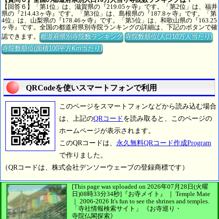
【回答６】「第1位」は、滋賀県の『219.05ヶ寺』です。「第2位」は、福井
県の『214.43ヶ寺』です。「第3位」は、島根県の『187.8ヶ寺』です。「第
4位」は、山梨県の『178.46ヶ寺』です。「第5位」は、和歌山県の『163.25
ヶ寺』です。全国の都道府県別寺院ランキングの詳細は、下記のボタンで確
認できます。
都道府県別寺院数ランキング
寺院数順位(人口10万人当たり)
寺院数順位(面積100平方Km当たり)
QRCodeを使いスマートフォンで利用
このページをスマートフォンなどから読み込む場合
は、上記の
QRコード
を読み取ると、このページの
ホームページが表示されます。
このQRコードは、
永久無料QRコード作成Program
で作りました。
（QRコードは、株式会社デンソーウェーブの登録商標です）
[This page was uploaded on 2026年07月28日(火曜
日)08時33分34秒]
『お寺メイト』 ｜ Temple Mate
｜
2006-2026
It's fun to see
the shrines and temples.
「寺社情報検索サイト」
《お寺巡り・
寺院仏閣探索》