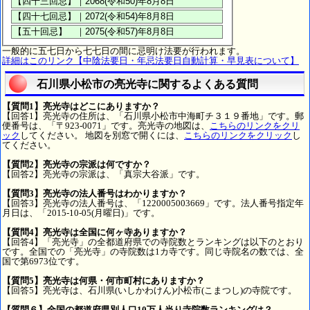
一般的に五七日から七七日の間に忌明け法要が行われます。
詳細はこのリンク【中陰法要日・年忌法要日自動計算・早見表について】
石川県小松市の亮光寺に関するよくある質問
【質問1】亮光寺はどこにありますか？
【回答1】亮光寺の住所は、「石川県小松市中海町チ３１９番地」です。郵
便番号は、「〒923-0071」です。亮光寺の地図は、
こちらのリンクをクリ
ック
してください。 地図を別窓で開くには、
こちらのリンクをクリック
し
てください。
【質問2】亮光寺の宗派は何ですか？
【回答2】亮光寺の宗派は、「真宗大谷派」です。
【質問3】亮光寺の法人番号はわかりますか？
【回答3】亮光寺の法人番号は、「1220005003669」です。法人番号指定年
月日は、「2015-10-05(月曜日)」です。
【質問4】亮光寺は全国に何ヶ寺ありますか？
【回答4】「亮光寺」の全都道府県での寺院数とランキングは以下のとおり
です。全国での「亮光寺」の寺院数は1カ寺です。同じ寺院名の数では、全
国で第6973位です。
【質問5】亮光寺は何県・何市町村にありますか？
【回答5】亮光寺は、石川県(いしかわけん)小松市(こまつし)の寺院です。
【質問６】全国の都道府県別人口10万人当り寺院数ランキングは？