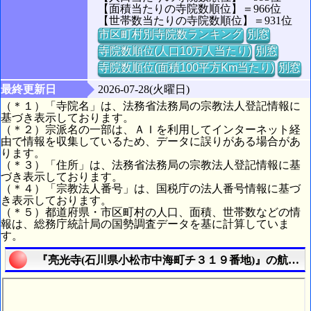
【面積当たりの寺院数順位】＝966位
【世帯数当たりの寺院数順位】＝931位
市区町村別寺院数ランキング
別窓
寺院数順位(人口10万人当たり)
別窓
寺院数順位(面積100平方Km当たり)
別窓
最終更新日
2026-07-28(火曜日)
（＊１）「寺院名」は、法務省法務局の宗教法人登記情報に
基づき表示しております。
（＊２）宗派名の一部は、ＡＩを利用してインターネット経
由で情報を収集しているため、データに誤りがある場合があ
ります。
（＊３）「住所」は、法務省法務局の宗教法人登記情報に基
づき表示しております。
（＊４）「宗教法人番号」は、国税庁の法人番号情報に基づ
き表示しております。
（＊５）都道府県・市区町村の人口、面積、世帯数などの情
報は、総務庁統計局の国勢調査データを基に計算していま
す。
『亮光寺(石川県小松市中海町チ３１９番地)』の航空写