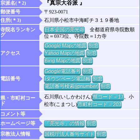
『真宗大谷派 』
宗派名(＊2)
郵便番号
〒923-0071
住所(＊3)
石川県小松市中海町チ３１９番地
寺院名ランキン
日本全国の亮光寺
全都道府県寺院数順
グ
位＝6973位、寺院数＝1カ寺
Google Mapの地図
別窓
アクセス
Yahoo Mapの地図
別窓
Bing Mapの地図
別窓
Google電話番号
別窓
電話番号
iタウンページ電話帳
別窓
電話番号検索(jpnumber)
別窓
石川県(いしかわけん)
県コード = 17
、小
県・市町村コー
ド
松市(こまつし)
市町村コード = 203
コメント等
ホームページ等
「亮光寺」の情報
別窓
宗教法人情報
国税庁法人番号サイト
別窓