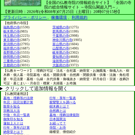
【全国の仏教寺院の情報総合サイト】
「全国の寺
院の総合情報サイト ～寺院仏閣超入門～」
【更新日時：2026年(令和08年)07月25日（土曜日）20時07分15秒】
プライバシー・ポリシー
、
稼働環境
、
利用規約
【他府県の寺院】
福島県の寺
(1530)
茨城県の寺
(1275)
栃木県の寺
(983)
群馬県の寺
(1199)
埼玉県の寺
(2225)
千葉県の寺
(2998)
東京都の寺
(2887)
神奈川県の寺
(1905)
新潟県の寺
(2795)
富山県の寺
(1604)
福井県の寺
(1687)
山梨県の寺
(1490)
長野県の寺
(1555)
岐阜県の寺
(2302)
静岡県の寺
(2602)
愛知県の寺
(4668)
三重県の寺
(2342)
滋賀県の寺
(3095)
京都府の寺
(3031)
大阪府の寺
(3372)
【仏教キーワード】：埋葬許可証・法名・合祀墓・納骨室・お施餓鬼・御魂入れ・樹
木葬・個人墓・寺院墓地・戒名・開眼供養・自然葬・閉眼供養・供養・法施・角柱塔
婆・年忌法要・墓相・仏縁・永代供養・御魂抜き・納骨堂・祥月命日・宗派・改葬許
可証・墓じまい・月命日・檀家・夫婦墓・お布施
クリックして追加情報を開く
【仏教関連用語】
墓地・埋葬等の法律
行年・享年一覧表
年忌・回忌法要計算
親鸞聖人を調べる
散骨を知る
樹木葬とは？
宗教法人法
自然葬とは
中陰・年忌一覧表
墓地・埋葬法律規則
御朱印を知る
日本国憲法
蓮如上人とは
お経って？
行年・享年の計算
寺院・お寺
納骨堂とは？
鐘楼堂、僧侶紹介