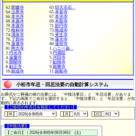
62.
聞慶寺
63.
辯天宗石...
64.
法界寺
65.
本覚寺
66.
本光寺
67.
本光寺
68.
本廣寺
69.
本龍寺
70.
本蓮寺
71.
妙円寺
72.
唯称寺
73.
唯成寺
74.
涌泉寺
75.
來生寺
76.
了西寺
78.
蓮光寺
79.
蓮廣寺
80.
蓮照寺
81.
愍念寺
1.
ハニベ巌...
2.
円光寺
3.
円満院
4.
遠慶寺
5.
河田寺
6.
開闡寺
7.
勧帰寺
8.
勧正寺
9.
願勝寺
10.
願成寺
11.
願船寺
小松市年忌・回忌法要の自動計算システム
お葬式やご葬儀の後の法要には、「中陰法要日」と「年忌法要」がありま
す。下記の画面でご命日を選択すると、「中陰法要日」と「年忌法要」が自
動的に表示されます。
【ご命日の年月日を指定してください】
【年】
【月】
【日】
【中陰法要】