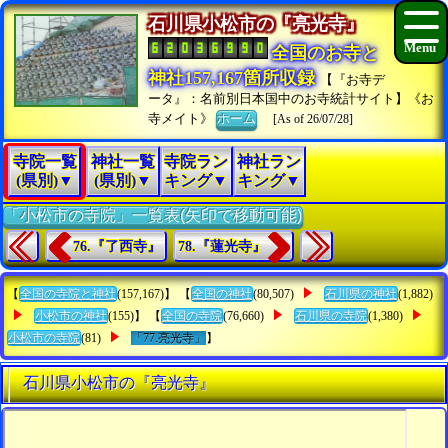
石川県小松市の『亮光寺』
全国のお寺と
神社157,167箇所収録
【『お寺デ
ータ』：名前別日本国中のお寺統計サイト】《お
寺メイト》
ホーム
[As of 26/07/28]
寺院一覧
神社一覧
寺院ラン
神社ラン
(県別)▼
(県別)▼
キング▼
キング▼
「小松市の寺院」一覧表(矢印で移動可能)
76.『了西寺』
78.『蓮光寺』
【
全国の寺院と神社
(157,167)】 【
全国の神社
(80,507)
石川県の神社
(1,882)
小松市の神社
(155)】 【
全国の寺院
(76,660)
石川県の寺院
(1,380)
小松市の寺院
(81)
「77.亮光寺」
】
石川県小松市の『亮光寺』