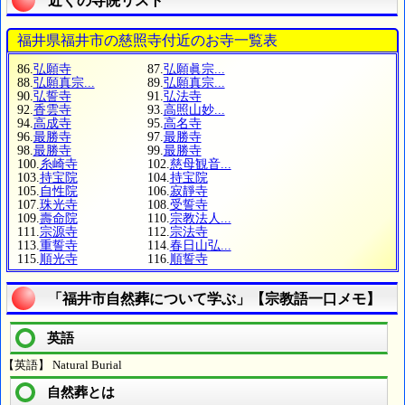
近くの寺院リスト
福井県福井市の慈照寺付近のお寺一覧表
86.
弘願寺
87.
弘願眞宗...
88.
弘願真宗...
89.
弘願真宗...
90.
弘誓寺
91.
弘法寺
92.
香雲寺
93.
高照山妙...
94.
高成寺
95.
高名寺
96.
最勝寺
97.
最勝寺
98.
最勝寺
99.
最勝寺
100.
糸崎寺
102.
慈母観音...
103.
持宝院
104.
持宝院
105.
自性院
106.
寂靜寺
107.
珠光寺
108.
受誓寺
109.
壽命院
110.
宗教法人...
111.
宗源寺
112.
宗法寺
113.
重誓寺
114.
春日山弘...
115.
順光寺
116.
順誓寺
「福井市自然葬について学ぶ」【宗教語一口メモ】
英語
【英語】 Natural Burial
自然葬とは