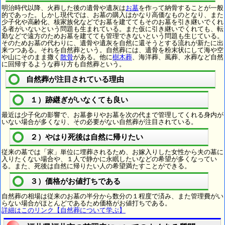
明治時代以降、火葬した後の遺骨や遺灰は
お墓
を作って納骨することが一般
的であった。しかし現代では、お墓の購入はかなり高価なものとなり、また
少子化や高齢化、核家族化などでお墓を建ててもそのお墓を引き継いでくれ
る者がいないという問題も生まれている。また仮に引き継いでくれても、転
勤などで遠方のためお墓を建てても管理できないという問題も生じている。
そのためお墓の代わりに、遺骨や遺灰を自然に還そうとする流れが新たに出
来つつある。それを自然葬という。自然葬には、遺骨を粉末状にして海や空
や山にそのまま撒く
散骨
がある。他に
樹木葬
、海洋葬、風葬、水葬など自然
に回帰するような葬り方も自然葬という。
自然葬が注目されている理由
１）跡継ぎがいなくても良い
最近は少子化の影響で、お墓参りやお墓を次の代まで管理してくれる身内が
いない場合が多くなり、その必要がない自然葬が注目されている。
２）やはり死後は自然に帰りたい
従来の墓では「家」単位に埋葬されるため、お嫁入りした女性から夫の墓に
入りたくない場合や、１人で静かに永眠したいなどの希望が多くなってい
る。また、死後は自然に帰りたい人の希望満たすことができる。
３）価格がお値打ちである
自然葬の相場は従来のお墓の半分から数分の１程度で済み、また管理費がい
らない場合がほとんどであるため価格がお値打ちである。
詳細はこのリンク【自然葬について学ぶ】