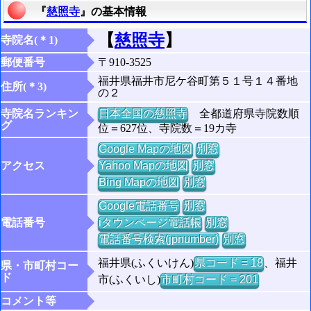
『
慈照寺
』の基本情報
【
慈照寺
】
寺院名(＊1)
郵便番号
〒910-3525
福井県福井市尼ケ谷町第５１号１４番地
住所(＊3)
の２
寺院名ランキン
日本全国の慈照寺
全都道府県寺院数順
グ
位＝627位、寺院数＝19カ寺
Google Mapの地図
別窓
アクセス
Yahoo Mapの地図
別窓
Bing Mapの地図
別窓
Google電話番号
別窓
電話番号
iタウンページ電話帳
別窓
電話番号検索(jpnumber)
別窓
福井県(ふくいけん)
県コード = 18
、福井
県・市町村コー
ド
市(ふくいし)
市町村コード = 201
コメント等