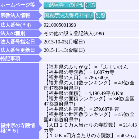
ホームページ等
「慈照寺」の情報
別窓
宗教法人情報
国税庁法人番号サイト
別窓
法人番号(＊4)
9210005001393
法人の種別
その他の設立登記法人(399)
法人番号指定日
2015-10-05(月曜日)
法人番号更新日
2015-11-13(金曜日)
特記事項
【福井県のふりがな】＝「ふくいけん」
【福井県の寺院数】＝1,687カ寺
【福井県の人口】＝786,740人
【福井県の人口数ランキング】＝43位(全
国47都道府県中)
【福井県の面積】＝4,190.49平方Km
【福井県の面積ランキング】＝34位(全国
47都道府県中)
【福井県の世帯数】＝279,687世帯
【福井県の世帯数ランキング】＝45位(全
国47都道府県中)
【人口１０万人当たりの寺院数】＝214.43
福井県の寺院情
カ寺
報(＊５)
【１０Km四方当たりの寺院数】＝40.26カ