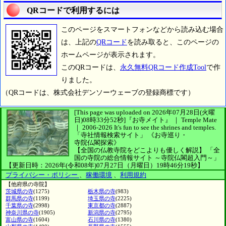
QRコードで利用するには
このページをスマートフォンなどから読み込む場合
は、上記の
QRコード
を読み取ると、このページの
ホームページが表示されます。
このQRコードは、
永久無料QRコード作成Tool
で作
りました。
（QRコードは、株式会社デンソーウェーブの登録商標です）
[This page was uploaded on 2026年07月28日(火曜
日)08時33分52秒]
『お寺メイト』 ｜ Temple Mate
｜
2006-2026
It's fun to see
the shrines and temples.
「寺社情報検索サイト」
《お寺巡り・
寺院仏閣探索》
【全国の仏教寺院をどこよりも優しく解説】
「全
国の寺院の総合情報サイト ～寺院仏閣超入門～」
【更新日時：2026年(令和08年)07月27日（月曜日）19時46分19秒】
プライバシー・ポリシー
、
稼働環境
、
利用規約
【他府県の寺院】
茨城県の寺
(1275)
栃木県の寺
(983)
群馬県の寺
(1199)
埼玉県の寺
(2225)
千葉県の寺
(2998)
東京都の寺
(2887)
神奈川県の寺
(1905)
新潟県の寺
(2795)
富山県の寺
(1604)
石川県の寺
(1380)