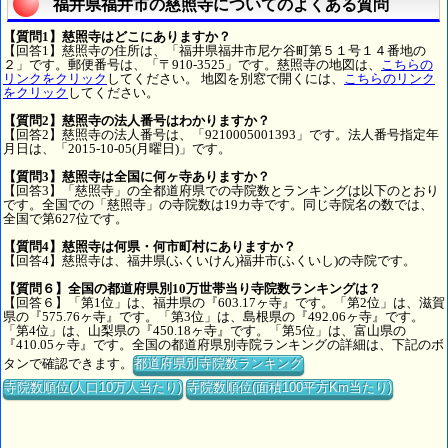
福井県福井市の慈照寺についてのよくある質問
【質問1】慈照寺はどこにありますか？
【回答1】慈照寺の住所は、「福井県福井市尼ケ谷町第５１号１４番地の
２」です。郵便番号は、「〒910-3525」です。慈照寺の地図は、
こちらの
リンクをクリック
してください。 地図を別窓で開くには、
こちらのリンク
をクリック
してください。
【質問2】慈照寺の法人番号はわかりますか？
【回答2】慈照寺の法人番号は、「9210005001393」です。法人番号指定年
月日は、「2015-10-05(月曜日)」です。
【質問3】慈照寺は全国に何ヶ寺ありますか？
【回答3】「慈照寺」の全都道府県での寺院数とランキングは以下のとおり
です。全国での「慈照寺」の寺院数は19カ寺です。同じ寺院名の数では、
全国で第627位です。
【質問4】慈照寺は何県・何市町村にありますか？
【回答4】慈照寺は、福井県(ふくいけん)福井市(ふくいし)の寺院です。
【質問６】全国の都道府県別10万世帯当り寺院数ランキングは？
【回答６】「第1位」は、福井県の『603.17ヶ寺』です。「第2位」は、滋賀
県の『575.76ヶ寺』です。「第3位」は、島根県の『492.06ヶ寺』です。
「第4位」は、山梨県の『450.18ヶ寺』です。「第5位」は、富山県の
『410.05ヶ寺』です。全国の都道府県別寺院ランキングの詳細は、下記のボ
タンで確認できます。
都道府県別寺院数ランキング
寺院数順位(人口10万人当たり)
寺院数順位(面積100平方Km当たり)