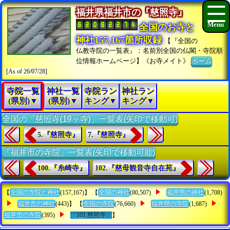
福井県福井市の『慈照寺』
全国のお寺と
神社157,167箇所収録
【『全国の
仏教寺院の一覧表』：名前別全国の仏閣・寺院順
位情報ホームページ】《お寺メイト》
ホーム
[As of 26/07/28]
寺院一覧
神社一覧
寺院ラン
神社ラン
(県別)▼
(県別)▼
キング▼
キング▼
全国の「慈照寺(19ヶ寺)」一覧表(矢印で移動可)
5.『慈照寺』
7.『慈照寺』
「福井市の寺院」一覧表(矢印で移動可能)
100.『糸崎寺』
102.『慈母観音寺自在苑』
【
全国の寺院と神社
(157,167)】 【
全国の神社
(80,507)
福井県の神社
(1,708)
福井市の神社
(443)】 【
全国の寺院
(76,660)
福井県の寺院
(1,687)
福井市の寺院
(395)
「101.慈照寺」
】