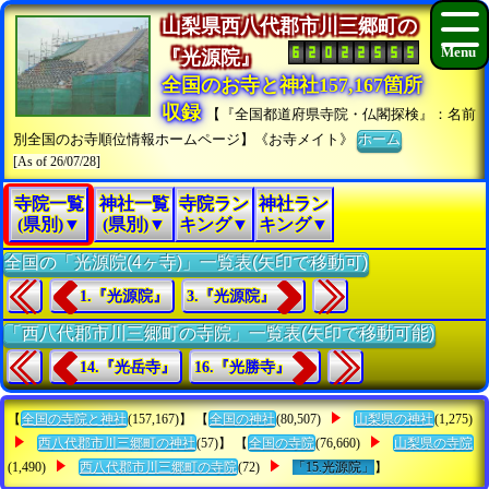
山梨県西八代郡市川三郷町の
『光源院』
全国のお寺と神社157,167箇所
収録
【『全国都道府県寺院・仏閣探検』：名前
別全国のお寺順位情報ホームページ】《お寺メイト》
ホーム
[As of 26/07/28]
寺院一覧
神社一覧
寺院ラン
神社ラン
(県別)▼
(県別)▼
キング▼
キング▼
全国の「光源院(4ヶ寺)」一覧表(矢印で移動可)
1.『光源院』
3.『光源院』
「西八代郡市川三郷町の寺院」一覧表(矢印で移動可能)
14.『光岳寺』
16.『光勝寺』
【
全国の寺院と神社
(157,167)】 【
全国の神社
(80,507)
山梨県の神社
(1,275)
西八代郡市川三郷町の神社
(57)】 【
全国の寺院
(76,660)
山梨県の寺院
(1,490)
西八代郡市川三郷町の寺院
(72)
「15.光源院」
】