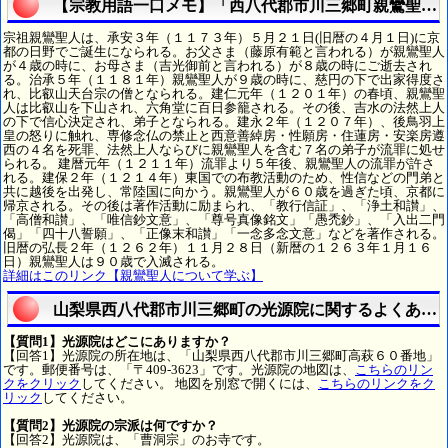
【宗教用語一口メモ】「西八代郡市川三郷町親鸞聖人
宗祖親鸞聖人は、承安３年（１１７３年）５月２１日(旧暦の４月１日)に京
都の日野でご誕生になられる。お父さま（藤原有範と言われる）が親鸞聖人
が４歳の時に、お母さま（吉光御前と言われる）が８歳の時にご逝去され
る。治承５年（１１８１年）親鸞聖人が９歳の時に、慈円の下で出家得度さ
れ、比叡山天台宗の僧となられる。建仁元年（１２０１年）の春頃、親鸞聖
人は比叡山を下山され、六角堂に百日参籠される。その後、吉水の法然上人
の下で信心決定され、弟子となられる。建永２年（１２０７年）、後鳥羽上
皇の怒りに触れ、専修念仏の禁止と西意善綽房・性願房・住蓮房・安楽房遵
西の４名を死罪、法然上人ならびに親鸞聖人を含む７名の弟子が流罪に処せ
られる。 建暦元年（１２１１年）流罪より５年後、親鸞聖人の流罪が許さ
れる。建保２年（１２１４年）東国での布教活動のため、性信などの門弟と
共に越後を出発し、常陸国に向かう。親鸞聖人が６０歳を過ぎた頃、京都に
帰京される。その後は著作活動に励まられ、「教行信証」、「浄土和讃」、
「高僧和讃」、「唯信鈔文意」、「尊号真像銘文」「愚禿鈔」、「入出二門
偈」「四十八誓願」、「正像末和讃」「一念多念文意」などを著作される。
旧暦の弘長２年（１２６２年）１１月２８日（新暦の１２６３年１月１６
日）親鸞聖人は９０歳で入滅される。
詳細はこのリンク【親鸞聖人について学ぶ】
山梨県西八代郡市川三郷町の光源院に関するよくある
【質問1】光源院はどこにありますか？
【回答1】光源院の所在地は、「山梨県西八代郡市川三郷町高萩６０番地」
です。郵便番号は、「〒409-3623」です。光源院の地図は、
こちらのリン
クをクリック
してください。 地図を別窓で開くには、
こちらのリンクをク
リック
してください。
【質問2】光源院の宗派は何ですか？
【回答2】光源院は、「曹洞宗」のお寺です。