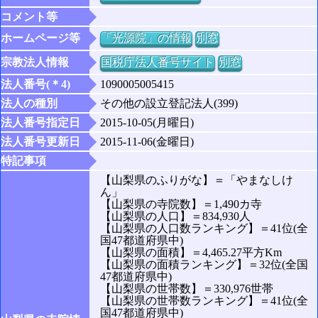
コメント等
ホームページ等
「光源院」の情報
別窓
宗教法人情報
国税庁法人番号サイト
別窓
法人番号(＊4)
1090005005415
法人の種別
その他の設立登記法人(399)
法人番号指定日
2015-10-05(月曜日)
法人番号更新日
2015-11-06(金曜日)
特記事項
【山梨県のふりがな】＝「やまなしけ
ん」
【山梨県の寺院数】＝1,490カ寺
【山梨県の人口】＝834,930人
【山梨県の人口数ランキング】＝41位(全
国47都道府県中)
【山梨県の面積】＝4,465.27平方Km
【山梨県の面積ランキング】＝32位(全国
47都道府県中)
【山梨県の世帯数】＝330,976世帯
【山梨県の世帯数ランキング】＝41位(全
国47都道府県中)