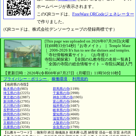
ホームページが表示されます。
このQRコードは、
FreeWare QRCodeジェネレーター
で作りました。
（QRコードは、株式会社デンソーウェーブの登録商標です）
[This page was uploaded on 2026年07月28日(火曜
日)08時33分54秒]
『お寺メイト』 ｜ Temple Mate
｜
2006-2026
It's fun to see
the shrines and temples.
「寺社情報検索サイト」
《お寺巡り・
寺院仏閣探索》
【全国の仏教寺院の名前一覧表】
「全国の寺院の総合情報サイト ～寺院仏閣超入門
～」
【更新日時：2026年(令和08年)07月27日（月曜日）11時50分10秒】
プライバシー・ポリシー
、
稼働環境
、
利用規約
【他府県の寺院】
栃木県の寺
(983)
群馬県の寺
(1199)
埼玉県の寺
(2225)
千葉県の寺
(2998)
東京都の寺
(2887)
神奈川県の寺
(1905)
新潟県の寺
(2795)
富山県の寺
(1604)
石川県の寺
(1380)
福井県の寺
(1687)
長野県の寺
(1555)
岐阜県の寺
(2302)
静岡県の寺
(2602)
愛知県の寺
(4668)
三重県の寺
(2342)
滋賀県の寺
(3095)
京都府の寺
(3031)
大阪府の寺
(3372)
兵庫県の寺
(3259)
奈良県の寺
(1799)
【仏教キーワード】：御朱印 終活 御魂抜き 樹木葬 仏恩 納骨室 倶会一処 宗旨 永代供