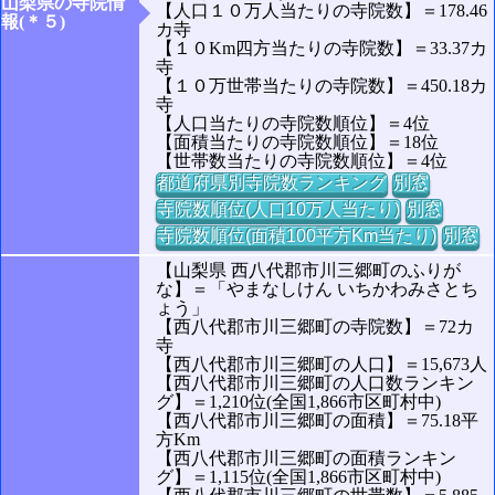
山梨県の寺院情
【人口１０万人当たりの寺院数】＝178.46
報(＊５)
カ寺
【１０Km四方当たりの寺院数】＝33.37カ
寺
【１０万世帯当たりの寺院数】＝450.18カ
寺
【人口当たりの寺院数順位】＝4位
【面積当たりの寺院数順位】＝18位
【世帯数当たりの寺院数順位】＝4位
都道府県別寺院数ランキング
別窓
寺院数順位(人口10万人当たり)
別窓
寺院数順位(面積100平方Km当たり)
別窓
【山梨県 西八代郡市川三郷町のふりが
な】＝「やまなしけん いちかわみさとち
ょう」
【西八代郡市川三郷町の寺院数】＝72カ
寺
【西八代郡市川三郷町の人口】＝15,673人
【西八代郡市川三郷町の人口数ランキン
グ】＝1,210位(全国1,866市区町村中)
【西八代郡市川三郷町の面積】＝75.18平
方Km
【西八代郡市川三郷町の面積ランキン
グ】＝1,115位(全国1,866市区町村中)