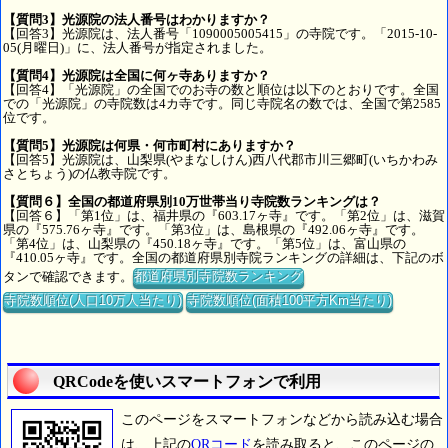
【質問3】光源院の法人番号はわかりますか？
【回答3】光源院は、法人番号「1090005005415」の寺院です。「2015-10-
05(月曜日)」に、法人番号が指定されました。
【質問4】光源院は全国に何ヶ寺ありますか？
【回答4】「光源院」の全国でのお寺の数と順位は以下のとおりです。全国
での「光源院」の寺院数は4カ寺です。同じ寺院名の数では、全国で第2585
位です。
【質問5】光源院は何県・何市町村にありますか？
【回答5】光源院は、山梨県(やまなしけん)西八代郡市川三郷町(いちかわみ
さとちょう)の仏教寺院です。
【質問６】全国の都道府県別10万世帯当り寺院数ランキングは？
【回答６】「第1位」は、福井県の『603.17ヶ寺』です。「第2位」は、滋賀
県の『575.76ヶ寺』です。「第3位」は、島根県の『492.06ヶ寺』です。
「第4位」は、山梨県の『450.18ヶ寺』です。「第5位」は、富山県の
『410.05ヶ寺』です。全国の都道府県別寺院ランキングの詳細は、下記のボ
タンで確認できます。
都道府県別寺院数ランキング
寺院数順位(人口10万人当たり)
寺院数順位(面積100平方Km当たり)
QRCodeを使いスマートフォンで利用
このページをスマートフォンなどから読み込む場合
は、上記の
QRコード
を読み取ると、このページの