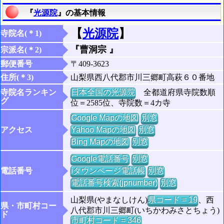
『
光源院
』の基本情報
【
光源院
】
寺院名(＊1)
『曹洞宗 』
宗派名(＊2)
郵便番号
〒409-3623
住所(＊3)
山梨県西八代郡市川三郷町高萩６０番地
寺院名ランキン
日本全国の光源院
全都道府県寺院数順
グ
位＝2585位、寺院数＝4カ寺
Google Mapの地図
別窓
アクセス
Yahoo Mapの地図
別窓
Bing Mapの地図
別窓
Google電話番号
別窓
電話番号
iタウンページ電話帳
別窓
電話番号検索(jpnumber)
別窓
山梨県(やまなしけん)
県コード = 19
、西
県・市町村コー
八代郡市川三郷町(いちかわみさとちょう)
ド
市町村コード = 346