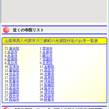
近くの寺院リスト
山梨県西八代郡市川三郷町の光源院付近のお寺一覧表
72.
蓮光院
1.
雲洞寺
2.
永昌寺
3.
永盛寺
4.
永泉寺
5.
圓立寺
6.
延壽院
7.
花園院
8.
花台寺
9.
岳雲院
10.
宮澤寺
11.
金剛院
12.
慶福院
13.
源昌寺
14.
光岳寺
16.
光勝寺
17.
高前寺
18.
昌寿院
19.
常慶寺
20.
浄泉院
21.
浄善寺
22.
新藏院
23.
眞福寺
24.
隨岸寺
25.
成藏院
26.
清堂院
27.
西光寺
28.
西福寺
29.
西福寺
30.
静養寺