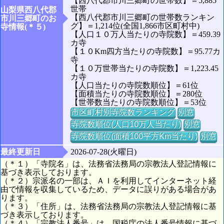
【西八代郡市川三郷町の世帯数】＝5,885
世帯
山梨県西八代郡
【西八代郡市川三郷町の世帯数ランキン
市川三郷町のお
グ】＝1,214位(全国1,866市区町村中)
寺情報(＊５)
【人口１０万人当たりの寺院数】＝459.39
カ寺
【１０Km四方当たりの寺院数】＝95.77カ
寺
【１０万世帯当たりの寺院数】＝1,223.45
カ寺
【人口当たりの寺院数順位】＝61位
【面積当たりの寺院数順位】＝280位
【世帯数当たりの寺院数順位】＝53位
市区町村別寺院数ランキング
別窓
寺院数順位(人口10万人当たり)
別窓
寺院数順位(面積100平方Km当たり)
別窓
最終更新日
2026-07-28(火曜日)
（＊１）「寺院名」は、法務省法務局の宗教法人登記情報に
基づき表示しております。
（＊２）宗派名の一部は、ＡＩを利用してインターネット経
由で情報を収集しているため、データに誤りがある場合があ
ります。
（＊３）「住所」は、法務省法務局の宗教法人登記情報に基
づき表示しております。
（＊４）「宗教法人番号」は、国税庁の法人番号情報に基づ