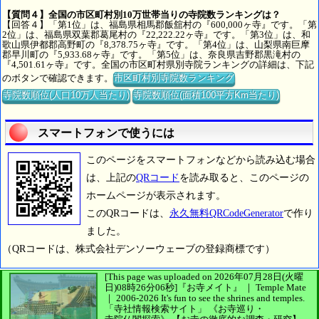
【質問４】全国の市区町村別10万世帯当りの寺院数ランキングは？
【回答４】「第1位」は、福島県相馬郡飯舘村の『600,000ヶ寺』です。「第
2位」は、福島県双葉郡葛尾村の『22,222.22ヶ寺』です。「第3位」は、和
歌山県伊都郡高野町の『8,378.75ヶ寺』です。「第4位」は、山梨県南巨摩
郡早川町の『5,933.68ヶ寺』です。「第5位」は、奈良県吉野郡黒滝村の
『4,501.61ヶ寺』です。全国の市区町村県別寺院ランキングの詳細は、下記
のボタンで確認できます。
市区町村別寺院数ランキング
寺院数順位(人口10万人当たり)
寺院数順位(面積100平方Km当たり)
スマートフォンで使うには
このページをスマートフォンなどから読み込む場合
は、上記の
QRコード
を読み取ると、このページの
ホームページが表示されます。
このQRコードは、
永久無料QRCodeGenerator
で作り
ました。
（QRコードは、株式会社デンソーウェーブの登録商標です）
[This page was uploaded on 2026年07月28日(火曜
日)08時26分06秒]
『お寺メイト』 ｜ Temple Mate
｜
2006-2026
It's fun to see
the shrines and temples.
「寺社情報検索サイト」
《お寺巡り・