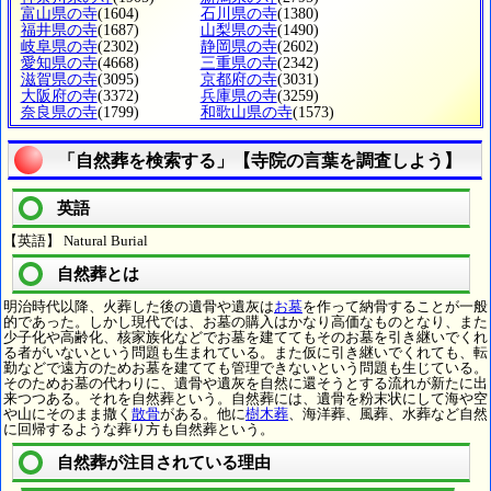
富山県の寺
(1604)
石川県の寺
(1380)
福井県の寺
(1687)
山梨県の寺
(1490)
岐阜県の寺
(2302)
静岡県の寺
(2602)
愛知県の寺
(4668)
三重県の寺
(2342)
滋賀県の寺
(3095)
京都府の寺
(3031)
大阪府の寺
(3372)
兵庫県の寺
(3259)
奈良県の寺
(1799)
和歌山県の寺
(1573)
「自然葬を検索する」【寺院の言葉を調査しよう】
英語
【英語】 Natural Burial
自然葬とは
明治時代以降、火葬した後の遺骨や遺灰は
お墓
を作って納骨することが一般
的であった。しかし現代では、お墓の購入はかなり高価なものとなり、また
少子化や高齢化、核家族化などでお墓を建ててもそのお墓を引き継いでくれ
る者がいないという問題も生まれている。また仮に引き継いでくれても、転
勤などで遠方のためお墓を建てても管理できないという問題も生じている。
そのためお墓の代わりに、遺骨や遺灰を自然に還そうとする流れが新たに出
来つつある。それを自然葬という。自然葬には、遺骨を粉末状にして海や空
や山にそのまま撒く
散骨
がある。他に
樹木葬
、海洋葬、風葬、水葬など自然
に回帰するような葬り方も自然葬という。
自然葬が注目されている理由