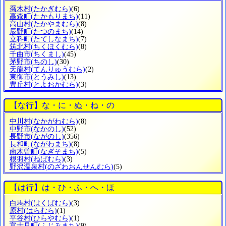
喬木村
(たかぎむら)
(6)
高森町
(たかもりまち)
(11)
高山村
(たかやまむら)
(8)
辰野町
(たつのまち)
(14)
立科町
(たてしなまち)
(7)
筑北村
(ちくほくむら)
(8)
千曲市
(ちくまし)
(45)
茅野市
(ちのし)
(30)
天龍村
(てんりゅうむら)
(2)
東御市
(とうみし)
(13)
豊丘村
(とよおかむら)
(3)
【な行】な・に・ぬ・ね・の
中川村
(なかがわむら)
(8)
中野市
(なかのし)
(52)
長野市
(ながのし)
(356)
長和町
(ながわまち)
(8)
南木曽町
(なぎそまち)
(5)
根羽村
(ねばむら)
(3)
野沢温泉村
(のざわおんせんむら)
(5)
【は行】は・ひ・ふ・へ・ほ
白馬村
(はくばむら)
(3)
原村
(はらむら)
(1)
平谷村
(ひらやむら)
(1)
富士見町
(ふじみまち)
(9)