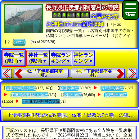
長野県下伊那郡阿智村の寺院
全国のお寺
と神社157,167箇所収録
【『日本
国内の寺院統計一覧』：名前別日本国中の寺院・
仏閣ランキング情報ホームページ】《お寺メイ
ト》
ホーム
[As of 26/07/28]
寺院一覧
神社一覧
寺院ラン
神社ラン
(県別)▼
(県別)▼
キング▼
キング▼
42.『下伊那郡阿南
44.『下伊那郡平谷
町』
村』
【
全国の寺院と神社
(157,167)】 【
全国の神社
(80,507)
長野県の神社
(2,385)
下伊那郡阿智村の神社
(18)】 【
全国の寺院
(76,660)
長野県の寺院
(1,555)
下伊那郡阿智村の寺院
(7)】
下伊那郡阿智村の仏教寺院・仏閣「総数は7カ寺」の統計情
下記のリストは、長野県下伊那郡阿智村にある全寺院を一覧表形
式で表示したものです。「2026年04月22日」時点において、全国