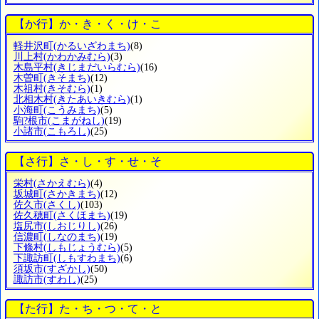
【か行】か・き・く・け・こ
軽井沢町
(かるいざわまち)
(8)
川上村
(かわかみむら)
(3)
木島平村
(きじまだいらむら)
(16)
木曽町
(きそまち)
(12)
木祖村
(きそむら)
(1)
北相木村
(きたあいきむら)
(1)
小海町
(こうみまち)
(5)
駒?根市
(こまがねし)
(19)
小諸市
(こもろし)
(25)
【さ行】さ・し・す・せ・そ
栄村
(さかえむら)
(4)
坂城町
(さかきまち)
(12)
佐久市
(さくし)
(103)
佐久穂町
(さくほまち)
(19)
塩尻市
(しおじりし)
(26)
信濃町
(しなのまち)
(19)
下條村
(しもじょうむら)
(5)
下諏訪町
(しもすわまち)
(6)
須坂市
(すざかし)
(50)
諏訪市
(すわし)
(25)
【た行】た・ち・つ・て・と