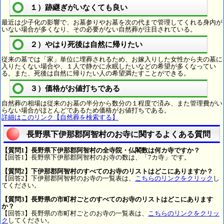
１）跡継ぎがいなくても良い
最近は少子化の影響で、お墓参りやお墓を次の代まで管理してくれる身内が
いない場合が多くなり、その必要がない自然葬が注目されている。
２）やはり死後は自然に帰りたい
従来の墓では「家」単位に埋葬されるため、お嫁入りした女性から夫の墓に
入りたくない場合や、１人で静かに永眠したいなどの希望が多くなってい
る。また、死後は自然に帰りたい人の希望満たすことができる。
３）価格がお値打ちである
自然葬の相場は従来のお墓の半分から数分の１程度で済み、また管理費がい
らない場合がほとんどであるため価格がお値打ちである。
詳細はこのリンク【自然葬を検索する】
長野県下伊那郡阿智村のお寺に関するよくある質問
【質問1】長野県下伊那郡阿智村の全寺院・仏閣数は何カ寺ですか？
【回答1】長野県下伊那郡阿智村のお寺の数は、「7カ寺」です。
【質問2】下伊那郡阿智村のすべてのお寺のリストはどこにありますか？
【回答2】下伊那郡阿智村のお寺の一覧表は、
こちらのリンクをクリック
し
てください。
【質問3】長野県の市町村ごとのすべてのお寺のリストはどこにあります
か？
【回答3】長野県の市町村ごとのお寺の一覧表は、
こちらのリンクをクリッ
ク
してください。