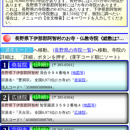
には76,660カ寺の寺院があります。長野県には1,555カ寺の寺院が
あります。長野県下伊那郡阿智村には7カ寺の寺院があります。
これは、長野県の寺院数の0.45%にあたります。下伊那郡阿智村
の全国市区町村での寺院数は、第1,516位です。個別に調べたい
場合は、メニューの【全文検索】にキーワードを入力してくださ
い。
長野県下伊那郡阿智村のお寺・仏教寺院《総数は7カ寺
〔通常モード〕
へ移動。
[長野県の寺院一覧]
へ移動。寺院の
詳細は、「詳細」ボタンを押す。(漢字コード順にソート)
1
[詳細]
堯翁院
[〒395-0501]
長野県下伊那郡阿智村
浪合９９４番地８
[地図等]
宗派名=『曹洞宗』
全国6,973位(1カ寺)の『
堯翁院
』
法人コード=「3100005009684」
2
[詳細]
広拯院
[〒395-0304]
長野県下伊那郡阿智村
智里園原３５９２番地４
[地図等]
宗派名=『天台宗』
全国6,973位(1カ寺)の『
広拯院
』
法人コード=「4100005009709」
[詳細]
[〒395-0302]