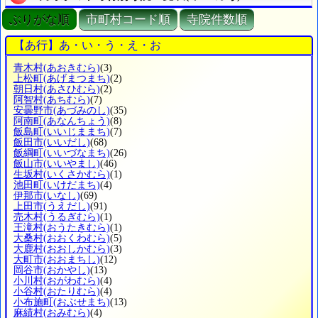
ぶりがな順
市町村コード順
寺院件数順
【あ行】あ・い・う・え・お
青木村
(あおきむら)
(3)
上松町
(あげまつまち)
(2)
朝日村
(あさひむら)
(2)
阿智村
(あちむら)
(7)
安曇野市
(あづみのし)
(35)
阿南町
(あなんちょう)
(8)
飯島町
(いいじままち)
(7)
飯田市
(いいだし)
(68)
飯綱町
(いいづなまち)
(26)
飯山市
(いいやまし)
(46)
生坂村
(いくさかむら)
(1)
池田町
(いけだまち)
(4)
伊那市
(いなし)
(69)
上田市
(うえだし)
(91)
売木村
(うるぎむら)
(1)
王滝村
(おうたきむら)
(1)
大桑村
(おおくわむら)
(5)
大鹿村
(おおしかむら)
(3)
大町市
(おおまちし)
(12)
岡谷市
(おかやし)
(13)
小川村
(おがわむら)
(4)
小谷村
(おたりむら)
(4)
小布施町
(おぶせまち)
(13)
麻績村
(おみむら)
(4)