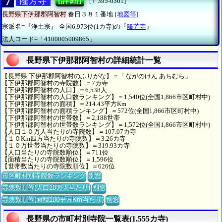
7
[詳細]
隆芳寺
[〒395-0301]
長野県下伊那郡阿智村
春日３８１番地
[地図等]
宗派名=『浄土宗』
全国6,973位(1カ寺)の『
隆芳寺
』
法人コード=「4100005009865」
長野県下伊那郡阿智村の詳細統計一覧
【長野県 下伊那郡阿智村のふりがな】＝「ながのけん あちむら」
【下伊那郡阿智村の寺院数】＝7カ寺
【下伊那郡阿智村の人口】＝6,538人
【下伊那郡阿智村の人口数ランキング】＝1,540位(全国1,866市区町村中)
【下伊那郡阿智村の面積】＝214.43平方Km
【下伊那郡阿智村の面積ランキング】＝572位(全国1,866市区町村中)
【下伊那郡阿智村の世帯数】＝2,188世帯
【下伊那郡阿智村の世帯数ランキング】＝1,572位(全国1,866市区町村中)
【人口１０万人当たりの寺院数】＝107.07カ寺
【１０Km四方当たりの寺院数】＝3.26カ寺
【１０万世帯当たりの寺院数】＝319.93カ寺
【人口当たりの寺院数順位】＝711位
【面積当たりの寺院数順位】＝1,596位
【世帯数当たりの寺院数順位】＝626位
市区町村別寺院数ランキング
別窓
寺院数順位(人口10万人当たり)
別窓
寺院数順位(面積100平方Km当たり)
別窓
長野県の市町村別寺院一覧表(1,555カ寺)