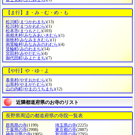
【ま行】ま・み・む・め・も
松川町
(まつかわまち)
(13)
松川村
(まつかわむら)
(1)
松本市
(まつもとし)
(103)
南相木村
(みなみあいきむら)
(1)
南牧村
(みなみまきむら)
(1)
南箕輪村
(みなみみのわむら)
(4)
箕輪町
(みのわまち)
(14)
宮田村
(みやだむら)
(4)
御代田町
(みよたまち)
(7)
【や行】や・ゆ・よ
泰阜村
(やすおかむら)
(3)
山形村
(やまがたむら)
(3)
山の内町
(やまのうちまち)
(12)
近隣都道府県のお寺のリスト
長野県周辺の都道府県の寺院一覧表
群馬県の寺
(1199)
埼玉県の寺
(2225)
千葉県の寺
(2998)
東京都の寺
(2887)
神奈川県の寺
(1905)
新潟県の寺
(2795)