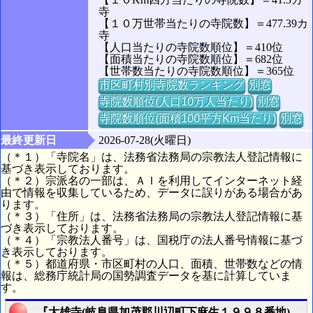
寺
【１０万世帯当たりの寺院数】＝477.39カ
寺
【人口当たりの寺院数順位】＝410位
【面積当たりの寺院数順位】＝682位
【世帯数当たりの寺院数順位】＝365位
市区町村別寺院数ランキング
別窓
寺院数順位(人口10万人当たり)
別窓
寺院数順位(面積100平方Km当たり)
別窓
最終更新日
2026-07-28(火曜日)
（＊１）「寺院名」は、法務省法務局の宗教法人登記情報に
基づき表示しております。
（＊２）宗派名の一部は、ＡＩを利用してインターネット経
由で情報を収集しているため、データに誤りがある場合があ
ります。
（＊３）「住所」は、法務省法務局の宗教法人登記情報に基
づき表示しております。
（＊４）「宗教法人番号」は、国税庁の法人番号情報に基づ
き表示しております。
（＊５）都道府県・市区町村の人口、面積、世帯数などの情
報は、総務庁統計局の国勢調査データを基に計算していま
す。
『大雄寺(岐阜県加茂郡川辺町下麻生１９９８番地)』