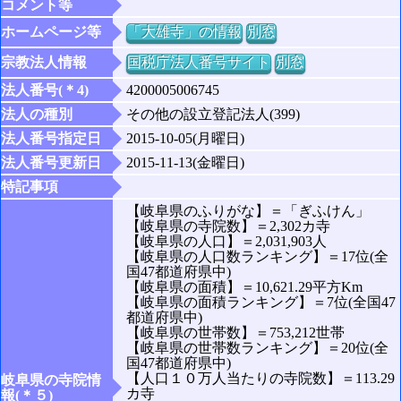
コメント等
ホームページ等
「大雄寺」の情報
別窓
宗教法人情報
国税庁法人番号サイト
別窓
法人番号(＊4)
4200005006745
法人の種別
その他の設立登記法人(399)
法人番号指定日
2015-10-05(月曜日)
法人番号更新日
2015-11-13(金曜日)
特記事項
【岐阜県のふりがな】＝「ぎふけん」
【岐阜県の寺院数】＝2,302カ寺
【岐阜県の人口】＝2,031,903人
【岐阜県の人口数ランキング】＝17位(全
国47都道府県中)
【岐阜県の面積】＝10,621.29平方Km
【岐阜県の面積ランキング】＝7位(全国47
都道府県中)
【岐阜県の世帯数】＝753,212世帯
【岐阜県の世帯数ランキング】＝20位(全
国47都道府県中)
【人口１０万人当たりの寺院数】＝113.29
岐阜県の寺院情
カ寺
報(＊５)