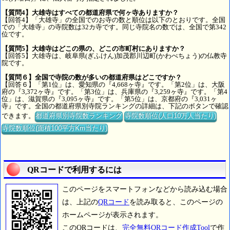
【質問4】大雄寺はすべての都道府県で何ヶ寺ありますか？
【回答4】「大雄寺」の全国でのお寺の数と順位は以下のとおりです。全国
での「大雄寺」の寺院数は32カ寺です。同じ寺院名の数では、全国で第342
位です。
【質問5】大雄寺はどこの県の、どこの市町村にありますか？
【回答5】大雄寺は、岐阜県(ぎふけん)加茂郡川辺町(かわべちょう)の仏教寺
院です。
【質問６】全国で寺院の数が多いの都道府県はどこですか？
【回答６】「第1位」は、愛知県の『4,668ヶ寺』です。「第2位」は、大阪
府の『3,372ヶ寺』です。「第3位」は、兵庫県の『3,259ヶ寺』です。「第4
位」は、滋賀県の『3,095ヶ寺』です。「第5位」は、京都府の『3,031ヶ
寺』です。全国の都道府県別寺院ランキングの詳細は、下記のボタンで確認
できます。
都道府県別寺院数ランキング
寺院数順位(人口10万人当たり)
寺院数順位(面積100平方Km当たり)
QRコードで利用するには
このページをスマートフォンなどから読み込む場合
は、上記の
QRコード
を読み取ると、このページの
ホームページが表示されます。
このQRコードは、
完全無料QRコード作成Tool
で作