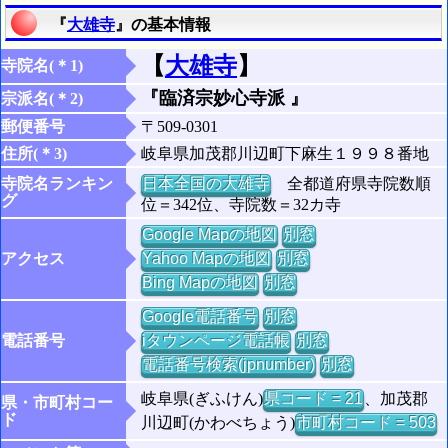
『
大雄寺
』の基本情報
【
大雄寺
】
寺院名(＊1)
『臨済宗妙心寺派 』
宗派名(＊2)
郵便番号
〒509-0301
住所(＊3)
岐阜県加茂郡川辺町下麻生１９９８番地
寺院名ランキン
日本全国の大雄寺
全都道府県寺院数順
グ
位＝342位、寺院数＝32カ寺
Google Mapの地図
別窓
アクセス
Yahoo Mapの地図
別窓
Bing Mapの地図
別窓
Google電話番号
別窓
電話番号
iタウンページ電話帳
別窓
電話番号検索(jpnumber)
別窓
岐阜県(ぎふけん)
県コード = 21
、加茂郡
県・市町村コー
ド
川辺町(かわべちょう)
市町村コード = 503