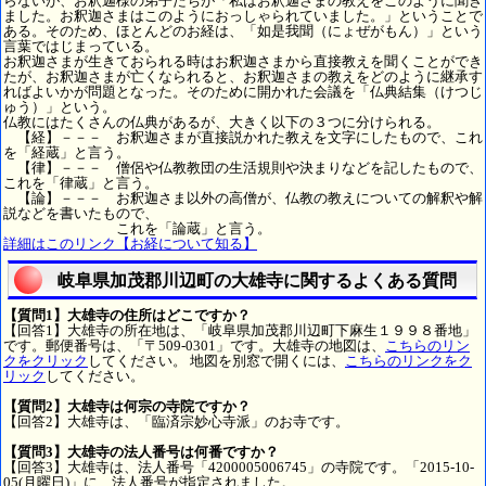
らないが、お釈迦様の弟子たちが「私はお釈迦さまの教えをこのように聞き
ました。お釈迦さまはこのようにおっしゃられていました。」ということで
ある。そのため、ほとんどのお経は、「如是我聞（にょぜがもん）」という
言葉ではじまっている。
お釈迦さまが生きておられる時はお釈迦さまから直接教えを聞くことができ
たが、お釈迦さまが亡くなられると、お釈迦さまの教えをどのように継承す
ればよいかが問題となった。そのために開かれた会議を「仏典結集（けつじ
ゅう）」という。
仏教にはたくさんの仏典があるが、大きく以下の３つに分けられる。
【経】－－－ お釈迦さまが直接説かれた教えを文字にしたもので、これ
を「経蔵」と言う。
【律】－－－ 僧侶や仏教教団の生活規則や決まりなどを記したもので、
これを「律蔵」と言う。
【論】－－－ お釈迦さま以外の高僧が、仏教の教えについての解釈や解
説などを書いたもので、
これを「論蔵」と言う。
詳細はこのリンク【お経について知る】
岐阜県加茂郡川辺町の大雄寺に関するよくある質問
【質問1】大雄寺の住所はどこですか？
【回答1】大雄寺の所在地は、「岐阜県加茂郡川辺町下麻生１９９８番地」
です。郵便番号は、「〒509-0301」です。大雄寺の地図は、
こちらのリン
クをクリック
してください。 地図を別窓で開くには、
こちらのリンクをク
リック
してください。
【質問2】大雄寺は何宗の寺院ですか？
【回答2】大雄寺は、「臨済宗妙心寺派」のお寺です。
【質問3】大雄寺の法人番号は何番ですか？
【回答3】大雄寺は、法人番号「4200005006745」の寺院です。「2015-10-
05(月曜日)」に、法人番号が指定されました。