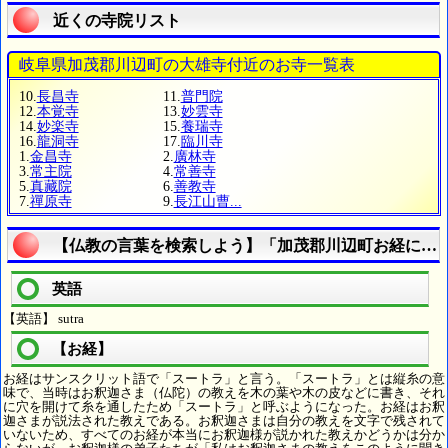
近くの寺院リスト
岐阜県加茂郡川辺町の大雄寺付近のお寺一覧表
10.
長昌寺
11.
普門院
12.
本覚寺
13.
妙雲寺
14.
妙楽寺
15.
養瑞寺
16.
龍洞寺
17.
臨川寺
1.
金昌寺
2.
廣林寺
3.
常主院
4.
常善寺
5.
真藏院
6.
善教寺
7.
禪原寺
9.
長江山曹...
【仏教の言葉を検索しよう】「加茂郡川辺町お経につ
英語
【英語】 sutra
【お経】
お経はサンスクリット語で「スートラ」と言う。「スートラ」とは縦糸の意
味で、当時はお釈迦さま（仏陀）の教えを木の葉や木の皮などに書き、それ
に穴を開けて糸を通したため「スートラ」と呼ぶようになった。お経はお釈
迦さまが説法された教えである。お釈迦さまは自分の教えを文字で残されて
いないため、すべてのお経が本当にお釈迦様が説かれた教えかどうかは分か