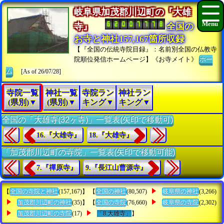
岐阜県加茂郡川辺町の『大雄
寺』
全国の
お寺と神社157,167箇所収録
【『全国の伝統寺院目録』：名前別全国の仏教寺
院順位発信ホームページ】《お寺メイト》
ホー
ム
[As of 26/07/28]
寺院一覧
神社一覧
寺院ラン
神社ラン
(県別)▼
(県別)▼
キング▼
キング▼
全国の「大雄寺(32ヶ寺)」一覧表(矢印で移動可)
16.『大雄寺』
18.『大雄寺』
「加茂郡川辺町の寺院」一覧表(矢印で移動可能)
7.『禪原寺』
9.『長江山曹源寺』
【
全国の寺院と神社
(157,167)】 【
全国の神社
(80,507)
岐阜県の神社
(3,266)
加茂郡川辺町の神社
(35)】 【
全国の寺院
(76,660)
岐阜県の寺院
(2,302)
加茂郡川辺町の寺院
(17)
「8.大雄寺」
】