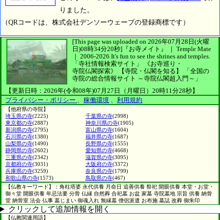
りました。
（QRコードは、株式会社デンソーウェーブの登録商標です）
[This page was uploaded on 2026年07月28日(火曜
日)08時34分20秒]
『お寺メイト』 ｜ Temple Mate
｜
2006-2026
It's fun to see
the shrines and temples.
「寺社情報検索サイト」
《お寺巡り・
寺院仏閣探索》
【寺院・仏閣を知る】
「全国の
寺院の総合情報サイト ～寺院仏閣超入門～」
【更新日時：2026年(令和08年)07月27日（月曜日）20時11分28秒】
プライバシー・ポリシー
、
稼働環境
、
利用規約
【他府県の寺院】
埼玉県の寺
(2225)
千葉県の寺
(2998)
東京都の寺
(2887)
神奈川県の寺
(1905)
新潟県の寺
(2795)
富山県の寺
(1604)
石川県の寺
(1380)
福井県の寺
(1687)
山梨県の寺
(1490)
長野県の寺
(1555)
静岡県の寺
(2602)
愛知県の寺
(4668)
三重県の寺
(2342)
滋賀県の寺
(3095)
京都府の寺
(3031)
大阪府の寺
(3372)
兵庫県の寺
(3259)
奈良県の寺
(1799)
和歌山県の寺
(1573)
鳥取県の寺
(467)
【仏教キーワード】：角柱塔婆 永代供養 月命日 追善供養 祭祀 開眼供養 本堂・お堂・
御々堂 開眼供養 年忌法要 分骨 仏縁 自然葬 合祀墓 お盆 家墓 寺院墓地 宗旨 供養 納骨
堂 納骨室 法会 仏事 墓じまい 御魂入れ 無縁墓 僧侶派遣 お布施 墓誌 改葬 御朱印
クリックして追加情報を開く
【仏教関連用語】