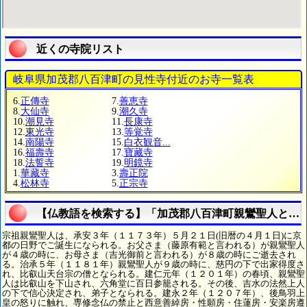
近くの寺院リスト
岐阜県加茂郡八百津町の見性寺付近のお寺一覧表
6.
正傳寺
7.
善恵寺
8.
大仙寺
9.
潮久寺
10.
潮見寺
11.
長康寺
12.
東光寺
13.
等覚寺
14.
南陽寺
15.
白衣観音...
16.
福壽寺
17.
寶藏寺
18.
法誓寺
19.
明鏡寺
1.
華藏寺
3.
壽正院
4.
松林寺
5.
正宗寺
【仏教語を検索する】「加茂郡八百津町親鸞聖人とは
宗祖親鸞聖人は、承安３年（１１７３年）５月２１日(旧暦の４月１日)に京
都の日野でご誕生になられる。お父さま（藤原有範と言われる）が親鸞聖人
が４歳の時に、お母さま（吉光御前と言われる）が８歳の時にご逝去され
る。治承５年（１１８１年）親鸞聖人が９歳の時に、慈円の下で出家得度さ
れ、比叡山天台宗の僧となられる。建仁元年（１２０１年）の春頃、親鸞聖
人は比叡山を下山され、六角堂に百日参籠される。その後、吉水の法然上人
の下で信心決定され、弟子となられる。建永２年（１２０７年）、後鳥羽上
皇の怒りに触れ、専修念仏の禁止と西意善綽房・性願房・住蓮房・安楽房遵