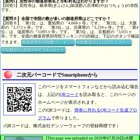
【質問5】見性寺の都道府県名と市町村名はわかりますか？
【回答5】見性寺は、岐阜県(ぎふけん)加茂郡八百津町(やおつちょう)の寺院
です。
【質問６】全国で寺院の数が多いの都道府県はどこですか？
【回答６】「第1位」は、愛知県の『4,668ヶ寺』です。「第2位」は、大阪
府の『3,372ヶ寺』です。「第3位」は、兵庫県の『3,259ヶ寺』です。「第4
位」は、滋賀県の『3,095ヶ寺』です。「第5位」は、京都府の『3,031ヶ
寺』です。全国の都道府県別寺院ランキングの詳細は、下記のボタンで確認
できます。
都道府県別寺院数ランキング
寺院数順位(人口10万人当たり)
寺院数順位(面積100平方Km当たり)
二次元バーコードでSmartphoneから
このページをスマートフォンなどから読み込む場合
は、上記の
QRコード
を読み取ると、このページの
ホームページが表示されます。
このQRコードは、
簡単に作れるQRコード生成プロ
グラム
で作りました。
（QRコードは、株式会社デンソーウェーブの登録商標です）
[This page was uploaded on 2026年07月28日(火曜