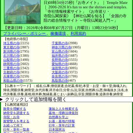
日)08時34分25秒]
『お寺メイト』 ｜ Temple Mate
｜
2006-2026
It's fun to see
the shrines and temples.
「寺社情報検索サイト」
《お寺巡り・
寺院仏閣探索》
【神社仏閣を知る】
「全国の寺
院の総合情報サイト ～寺院仏閣超入門～」
【更新日時：2026年(令和08年)07月27日（月曜日）13時23分56秒】
プライバシー・ポリシー
、
稼働環境
、
利用規約
【他府県の寺院】
埼玉県の寺
(2225)
千葉県の寺
(2998)
東京都の寺
(2887)
神奈川県の寺
(1905)
新潟県の寺
(2795)
富山県の寺
(1604)
石川県の寺
(1380)
福井県の寺
(1687)
山梨県の寺
(1490)
長野県の寺
(1555)
静岡県の寺
(2602)
愛知県の寺
(4668)
三重県の寺
(2342)
滋賀県の寺
(3095)
京都府の寺
(3031)
大阪府の寺
(3372)
兵庫県の寺
(3259)
奈良県の寺
(1799)
和歌山県の寺
(1573)
鳥取県の寺
(467)
【仏教キーワード】：戒名;仏事;僧侶派遣;合祀墓;祭祀;本堂・お堂・御々堂;御魂入れ;
帰依;閉眼供養;納骨堂;永代供養;祥月命日;分骨;仏法;宗派;自然葬;仏恩;御魂抜き;法名;永
代供養墓;供養;墓相;樹木葬;無縁墓;墓じまい;副葬品;宗旨;開眼供養;追善供養;納骨室
クリックして追加情報を開く
【仏教関連用語】
散骨を理解する
蓮如上人を検索する
納骨堂を調査する
墓地・埋葬法律規則
寺院・お寺
自然葬を学ぶ
親鸞聖人を考える
お墓・墓地の情報
お経って何？
行年・享年の計算
行年・享年一覧表
日本国憲法