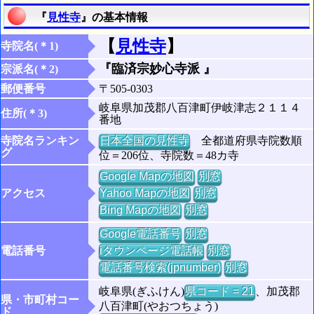
『
見性寺
』の基本情報
【
見性寺
】
寺院名(＊1)
『臨済宗妙心寺派 』
宗派名(＊2)
郵便番号
〒505-0303
岐阜県加茂郡八百津町伊岐津志２１１４
住所(＊3)
番地
寺院名ランキン
日本全国の見性寺
全都道府県寺院数順
グ
位＝206位、寺院数＝48カ寺
Google Mapの地図
別窓
アクセス
Yahoo Mapの地図
別窓
Bing Mapの地図
別窓
Google電話番号
別窓
電話番号
iタウンページ電話帳
別窓
電話番号検索(jpnumber)
別窓
岐阜県(ぎふけん)
県コード = 21
、加茂郡
県・市町村コー
八百津町(やおつちょう)
ド