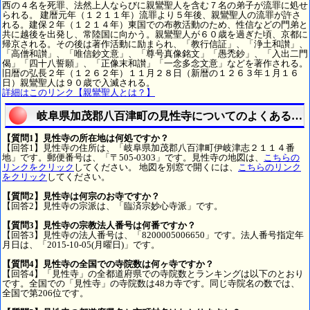
西の４名を死罪、法然上人ならびに親鸞聖人を含む７名の弟子が流罪に処せ
られる。 建暦元年（１２１１年）流罪より５年後、親鸞聖人の流罪が許さ
れる。建保２年（１２１４年）東国での布教活動のため、性信などの門弟と
共に越後を出発し、常陸国に向かう。親鸞聖人が６０歳を過ぎた頃、京都に
帰京される。その後は著作活動に励まられ、「教行信証」、「浄土和讃」、
「高僧和讃」、「唯信鈔文意」、「尊号真像銘文」「愚禿鈔」、「入出二門
偈」「四十八誓願」、「正像末和讃」「一念多念文意」などを著作される。
旧暦の弘長２年（１２６２年）１１月２８日（新暦の１２６３年１月１６
日）親鸞聖人は９０歳で入滅される。
詳細はこのリンク【親鸞聖人とは？】
岐阜県加茂郡八百津町の見性寺についてのよくある質
【質問1】見性寺の所在地は何処ですか？
【回答1】見性寺の住所は、「岐阜県加茂郡八百津町伊岐津志２１１４番
地」です。郵便番号は、「〒505-0303」です。見性寺の地図は、
こちらの
リンクをクリック
してください。 地図を別窓で開くには、
こちらのリンク
をクリック
してください。
【質問2】見性寺は何宗のお寺ですか？
【回答2】見性寺の宗派は、「臨済宗妙心寺派」です。
【質問3】見性寺の宗教法人番号は何番ですか？
【回答3】見性寺の法人番号は、「8200005006650」です。法人番号指定年
月日は、「2015-10-05(月曜日)」です。
【質問4】見性寺の全国での寺院数は何ヶ寺ですか？
【回答4】「見性寺」の全都道府県での寺院数とランキングは以下のとおり
です。全国での「見性寺」の寺院数は48カ寺です。同じ寺院名の数では、
全国で第206位です。