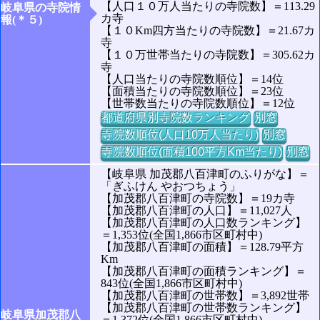
【人口１０万人当たりの寺院数】＝113.29
岐阜県の寺院情
カ寺
報(＊５)
【１０Km四方当たりの寺院数】＝21.67カ
寺
【１０万世帯当たりの寺院数】＝305.62カ
寺
【人口当たりの寺院数順位】＝14位
【面積当たりの寺院数順位】＝23位
【世帯数当たりの寺院数順位】＝12位
都道府県別寺院数ランキング
別窓
寺院数順位(人口10万人当たり)
別窓
寺院数順位(面積100平方Km当たり)
別窓
【岐阜県 加茂郡八百津町のふりがな】＝
「ぎふけん やおつちょう」
【加茂郡八百津町の寺院数】＝19カ寺
【加茂郡八百津町の人口】＝11,027人
【加茂郡八百津町の人口数ランキング】
＝1,353位(全国1,866市区町村中)
【加茂郡八百津町の面積】＝128.79平方
Km
【加茂郡八百津町の面積ランキング】＝
843位(全国1,866市区町村中)
【加茂郡八百津町の世帯数】＝3,892世帯
【加茂郡八百津町の世帯数ランキング】
岐阜県加茂郡八
＝1,372位(全国1,866市区町村中)