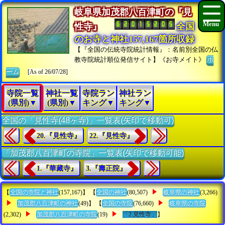
岐阜県加茂郡八百津町の『見
性寺』
全国
のお寺と神社157,167箇所収録
【『全国の伝統寺院統計情報』：名前別全国の仏
教寺院統計順位発信サイト】《お寺メイト》
ホ
ーム
[As of 26/07/28]
寺院一覧
神社一覧
寺院ラン
神社ラン
(県別)▼
(県別)▼
キング▼
キング▼
全国の「見性寺(48ヶ寺)」一覧表(矢印で移動可)
20.『見性寺』
22.『見性寺』
「加茂郡八百津町の寺院」一覧表(矢印で移動可能)
1.『華藏寺』
3.『壽正院』
【
全国の寺院と神社
(157,167)】 【
全国の神社
(80,507)
岐阜県の神社
(3,266)
加茂郡八百津町の神社
(49)】 【
全国の寺院
(76,660)
岐阜県の寺院
(2,302)
加茂郡八百津町の寺院
(19)
「2.見性寺」
】