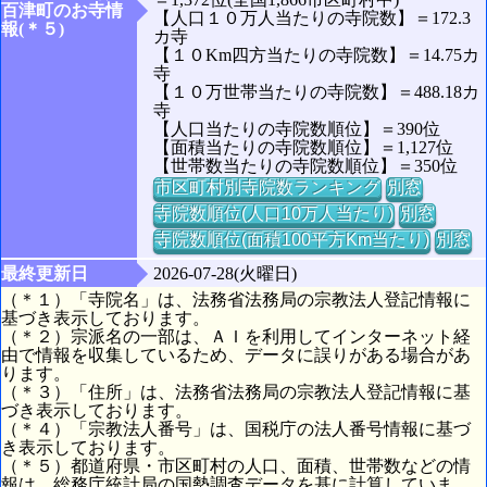
百津町のお寺情
【人口１０万人当たりの寺院数】＝172.3
報(＊５)
カ寺
【１０Km四方当たりの寺院数】＝14.75カ
寺
【１０万世帯当たりの寺院数】＝488.18カ
寺
【人口当たりの寺院数順位】＝390位
【面積当たりの寺院数順位】＝1,127位
【世帯数当たりの寺院数順位】＝350位
市区町村別寺院数ランキング
別窓
寺院数順位(人口10万人当たり)
別窓
寺院数順位(面積100平方Km当たり)
別窓
最終更新日
2026-07-28(火曜日)
（＊１）「寺院名」は、法務省法務局の宗教法人登記情報に
基づき表示しております。
（＊２）宗派名の一部は、ＡＩを利用してインターネット経
由で情報を収集しているため、データに誤りがある場合があ
ります。
（＊３）「住所」は、法務省法務局の宗教法人登記情報に基
づき表示しております。
（＊４）「宗教法人番号」は、国税庁の法人番号情報に基づ
き表示しております。
（＊５）都道府県・市区町村の人口、面積、世帯数などの情
報は、総務庁統計局の国勢調査データを基に計算していま