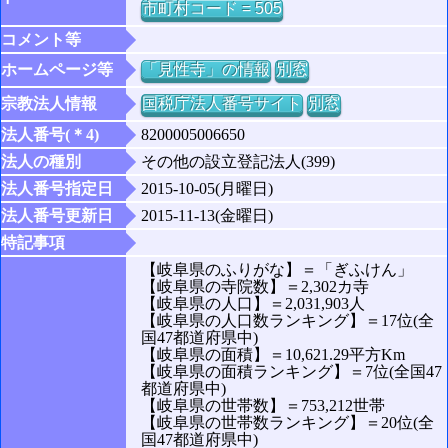
市町村コード = 505
コメント等
ホームページ等
「見性寺」の情報
別窓
宗教法人情報
国税庁法人番号サイト
別窓
法人番号(＊4)
8200005006650
法人の種別
その他の設立登記法人(399)
法人番号指定日
2015-10-05(月曜日)
法人番号更新日
2015-11-13(金曜日)
特記事項
【岐阜県のふりがな】＝「ぎふけん」
【岐阜県の寺院数】＝2,302カ寺
【岐阜県の人口】＝2,031,903人
【岐阜県の人口数ランキング】＝17位(全
国47都道府県中)
【岐阜県の面積】＝10,621.29平方Km
【岐阜県の面積ランキング】＝7位(全国47
都道府県中)
【岐阜県の世帯数】＝753,212世帯
【岐阜県の世帯数ランキング】＝20位(全
国47都道府県中)