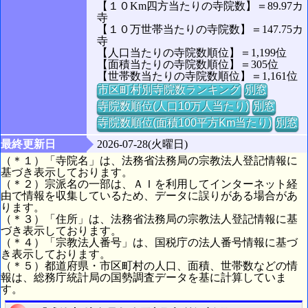
【１０Km四方当たりの寺院数】＝89.97カ
寺
【１０万世帯当たりの寺院数】＝147.75カ
寺
【人口当たりの寺院数順位】＝1,199位
【面積当たりの寺院数順位】＝305位
【世帯数当たりの寺院数順位】＝1,161位
市区町村別寺院数ランキング
別窓
寺院数順位(人口10万人当たり)
別窓
寺院数順位(面積100平方Km当たり)
別窓
最終更新日
2026-07-28(火曜日)
（＊１）「寺院名」は、法務省法務局の宗教法人登記情報に
基づき表示しております。
（＊２）宗派名の一部は、ＡＩを利用してインターネット経
由で情報を収集しているため、データに誤りがある場合があ
ります。
（＊３）「住所」は、法務省法務局の宗教法人登記情報に基
づき表示しております。
（＊４）「宗教法人番号」は、国税庁の法人番号情報に基づ
き表示しております。
（＊５）都道府県・市区町村の人口、面積、世帯数などの情
報は、総務庁統計局の国勢調査データを基に計算していま
す。