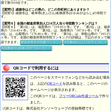
国で第1616位です。
【質問5】成徳寺はどこの県の、どこの市町村にありますか？
【回答5】成徳寺は、岐阜県(ぎふけん)各務原市(かかみがはらし)の寺院で
す。
【質問６】全国の都道府県別人口10万人当り寺院数ランキングは？
【回答６】「第1位」は、滋賀県の『219.05ヶ寺』です。「第2位」は、福井
県の『214.43ヶ寺』です。「第3位」は、島根県の『187.8ヶ寺』です。「第
4位」は、山梨県の『178.46ヶ寺』です。「第5位」は、和歌山県の『163.25
ヶ寺』です。全国の都道府県別寺院ランキングの詳細は、下記のボタンで確
認できます。
都道府県別寺院数ランキング
寺院数順位(人口10万人当たり)
寺院数順位(面積100平方Km当たり)
QRコードで利用するには
このページをスマートフォンなどから読み込む場合
は、上記の
QRコード
を読み取ると、このページの
ホームページが表示されます。
このQRコードは、
フリーQRCode作成ツール
で作り
ました。
（QRコードは、株式会社デンソーウェーブの登録商標です）