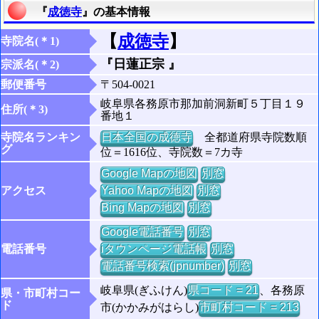
『
成徳寺
』の基本情報
【
成徳寺
】
寺院名(＊1)
『日蓮正宗 』
宗派名(＊2)
郵便番号
〒504-0021
岐阜県各務原市那加前洞新町５丁目１９
住所(＊3)
番地１
寺院名ランキン
日本全国の成徳寺
全都道府県寺院数順
グ
位＝1616位、寺院数＝7カ寺
Google Mapの地図
別窓
アクセス
Yahoo Mapの地図
別窓
Bing Mapの地図
別窓
Google電話番号
別窓
電話番号
iタウンページ電話帳
別窓
電話番号検索(jpnumber)
別窓
岐阜県(ぎふけん)
県コード = 21
、各務原
県・市町村コー
ド
市(かかみがはらし)
市町村コード = 213