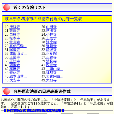
近くの寺院リスト
岐阜県各務原市の成徳寺付近のお寺一覧表
19.
濟縁寺
20.
山田寺
21.
慈眼寺
22.
慈勝寺
23.
自得寺
24.
少林寺
25.
松本寺
26.
上徳坊
27.
常貞寺
28.
浄念寺
29.
真伝不動...
30.
進禄寺
31.
瑞巖寺
32.
瑞眼寺
33.
成田山貞...
35.
正覚院
36.
正嚴寺
37.
正福寺
38.
正法寺
39.
清見寺
40.
西嚴寺
41.
西養寺
42.
專琳寺
43.
川崎山薬...
44.
善休寺
45.
禅黙寺
46.
総本山世...
47.
太古宗白...
48.
大安寺
49.
大願寺
各務原市法事の日程表高速作成
お葬式やご葬儀の後の法要には、「中陰法要日」と「年忌法要」がありま
す。下記の画面でご命日を選択すると、「中陰法要日」と「年忌法要」が自
動的に表示されます。
【ご命日の年月日を指定してください】