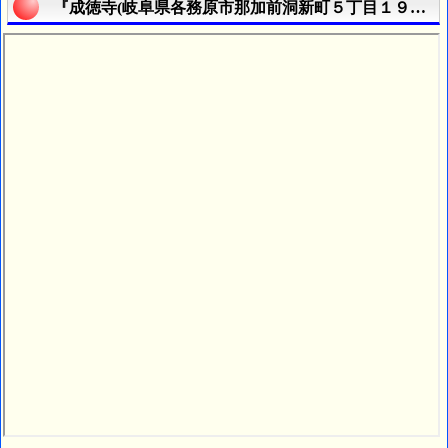
『成徳寺(岐阜県各務原市那加前洞新町５丁目１９番地