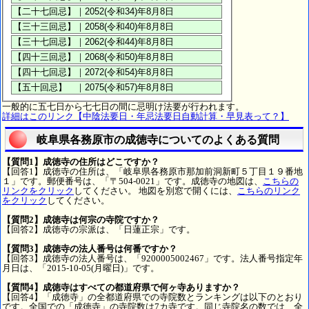
一般的に五七日から七七日の間に忌明け法要が行われます。
詳細はこのリンク【中陰法要日・年忌法要日自動計算・早見表って？】
岐阜県各務原市の成徳寺についてのよくある質問
【質問1】成徳寺の住所はどこですか？
【回答1】成徳寺の住所は、「岐阜県各務原市那加前洞新町５丁目１９番地
１」です。郵便番号は、「〒504-0021」です。成徳寺の地図は、
こちらの
リンクをクリック
してください。 地図を別窓で開くには、
こちらのリンク
をクリック
してください。
【質問2】成徳寺は何宗の寺院ですか？
【回答2】成徳寺の宗派は、「日蓮正宗」です。
【質問3】成徳寺の法人番号は何番ですか？
【回答3】成徳寺の法人番号は、「9200005002467」です。法人番号指定年
月日は、「2015-10-05(月曜日)」です。
【質問4】成徳寺はすべての都道府県で何ヶ寺ありますか？
【回答4】「成徳寺」の全都道府県での寺院数とランキングは以下のとおり
です。全国での「成徳寺」の寺院数は7カ寺です。同じ寺院名の数では、全