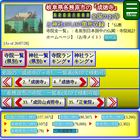
岐阜県各務原市の『成徳寺』
全国のお寺
と神社157,167箇所収録
【『仏教
寺院全一覧』：名前別日本国中の仏閣・寺院統計
ホームページ】《お寺メイト》
ホーム
[As of 26/07/28]
寺院一覧
神社一覧
寺院ラン
神社ラン
(県別)▼
(県別)▼
キング▼
キング▼
全国の「成徳寺(7ヶ寺)」一覧表(矢印で移動可)
2.『成徳寺』
4.『成徳寺』
「各務原市の寺院」一覧表(矢印で移動可能)
33.『成田山貞照寺』
35.『正覚院』
【
全国の寺院と神社
(157,167)】 【
全国の神社
(80,507)
岐阜県の神社
(3,266)
各務原市の神社
(107)】 【
全国の寺院
(76,660)
岐阜県の寺院
(2,302)
各務原市の寺院
(79)
「34.成徳寺」
】