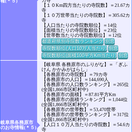
カ寺
報(＊５)
【１０Km四方当たりの寺院数】＝21.67カ
寺
【１０万世帯当たりの寺院数】＝305.62カ
寺
【人口当たりの寺院数順位】＝14位
【面積当たりの寺院数順位】＝23位
【世帯数当たりの寺院数順位】＝12位
都道府県別寺院数ランキング
別窓
寺院数順位(人口10万人当たり)
別窓
寺院数順位(面積100平方Km当たり)
別窓
【岐阜県 各務原市のふりがな】＝「ぎふ
けん かかみがはらし」
【各務原市の寺院数】＝79カ寺
【各務原市の人口】＝144,690人
【各務原市の人口数ランキング】＝265位
(全国1,866市区町村中)
【各務原市の面積】＝87.81平方Km
【各務原市の面積ランキング】＝1,044位
(全国1,866市区町村中)
【各務原市の世帯数】＝53,470世帯
【各務原市の世帯数ランキング】＝317位
(全国1,866市区町村中)
岐阜県各務原市
【人口１０万人当たりの寺院数】＝54.6カ
のお寺情報(＊５)
寺