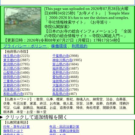
[This page was uploaded on 2026年07月28日(火曜
日)08時34分25秒]
『お寺メイト』 ｜ Temple Mate
｜
2006-2026
It's fun to see
the shrines and temples.
「寺社情報検索サイト」
《お寺巡り・
寺院仏閣探索》
【日本のお寺の総合インフォメーション】
「全国
の寺院の総合情報サイト ～寺院仏閣超入門～」
【更新日時：2026年(令和08年)07月27日（月曜日）17時17分54秒】
プライバシー・ポリシー
、
稼働環境
、
利用規約
【他府県の寺院】
埼玉県の寺
(2225)
千葉県の寺
(2998)
東京都の寺
(2887)
神奈川県の寺
(1905)
新潟県の寺
(2795)
富山県の寺
(1604)
石川県の寺
(1380)
福井県の寺
(1687)
山梨県の寺
(1490)
長野県の寺
(1555)
静岡県の寺
(2602)
愛知県の寺
(4668)
三重県の寺
(2342)
滋賀県の寺
(3095)
京都府の寺
(3031)
大阪府の寺
(3372)
兵庫県の寺
(3259)
奈良県の寺
(1799)
和歌山県の寺
(1573)
鳥取県の寺
(467)
【仏教キーワード】：散骨、仏事、檀家、祭祀、御魂入れ、納骨堂、法会、合葬墓、
供養、年忌法要、家墓、終活、お布施、個人墓、宗旨、法事、改葬、自然葬、埋葬許
可証、仏縁、副葬品、無縁墓、お盆、追善供養、帰依、角柱塔婆、開眼供養、法施、
樹木葬、本堂・お堂・御々堂
クリックして追加情報を開く
【仏教関連用語】
行年・享年の計算
年忌・回忌法要計算
御朱印とは？
墓地・埋葬法律規則