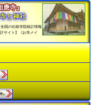
『相應寺』
寺と神社
『全国の伝統寺院統計情報
計サイト】《お寺メイ
』
生寺』