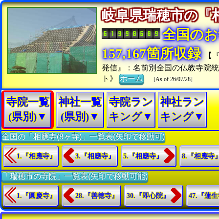
岐阜県瑞穂市の
全国のお
157,167箇所収録
【
発信』：名前別全国の仏教寺院統
ト》
ホーム
[As of 26/07/28]
寺院一覧
神社一覧
寺院ラン
神社ラン
(県別)▼
(県別)▼
キング▼
キング▼
全国の「相應寺(8ヶ寺)」一覧表(矢印で移動可)
1.『相應寺』
3.『相應寺』
5.『相應寺』
8.『相應寺
「瑞穂市の寺院」一覧表(矢印で移動可能)
1.『圓慶寺』
28.『善徳寺』
30.『即心院』
47.『蓮