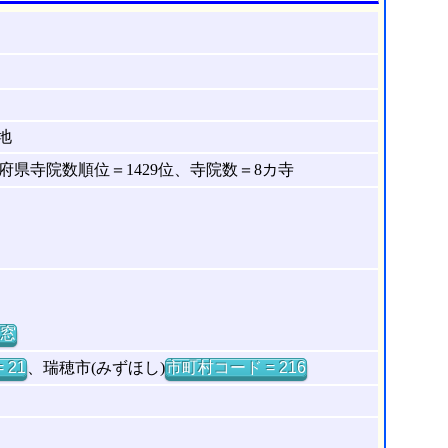
地
県寺院数順位＝1429位、寺院数＝8カ寺
窓
 21
、瑞穂市(みずほし)
市町村コード = 216