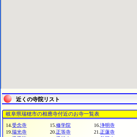
近くの寺院リスト
岐阜県瑞穂市の相應寺付近のお寺一覧表
14.
受念寺
15.
修学院
16.
浄明寺
19.
瑞光寺
20.
正等寺
21.
正蓮寺