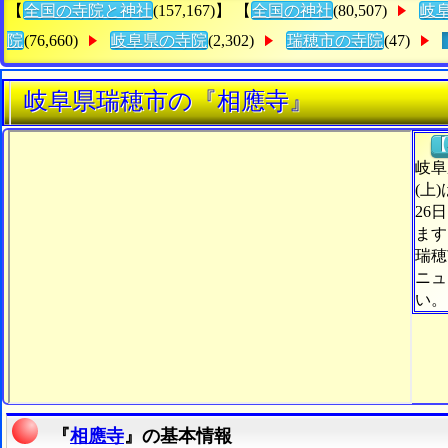
【
全国の寺院と神社
(157,167)】 【
全国の神社
(80,507)
岐
院
(76,660)
岐阜県の寺院
(2,302)
瑞穂市の寺院
(47)
岐阜県瑞穂市の『相應寺』
【
岐阜
(上
26
ます
瑞穂
ニュ
い。
『
相應寺
』の基本情報