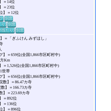
＝14位
＝23位
位】＝12位
グ
別窓
り)
別窓
m当たり)
別窓
】＝「ぎふけん みずほし」
寺
人
＝659位(全国1,866市区町村中)
平方Km
,526位(全国1,866市区町村中)
11世帯
＝656位(全国1,866市区町村中)
数】＝86.47カ寺
】＝166.73カ寺
＝223.69カ寺
＝892位
＝136位
】＝896位