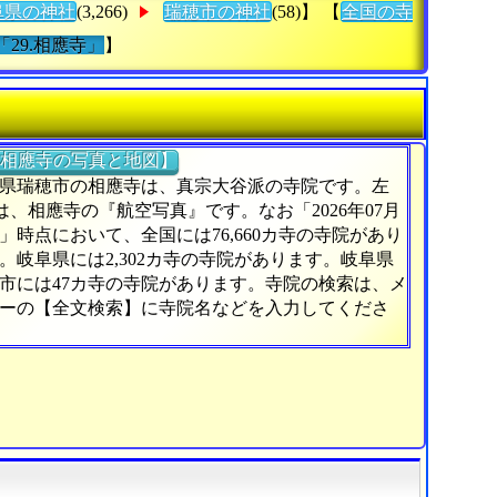
阜県の神社
(3,266)
瑞穂市の神社
(58)】 【
全国の寺
「29.相應寺」
】
相應寺の写真と地図】
県瑞穂市の相應寺は、真宗大谷派の寺院です。左
)は、相應寺の『航空写真』です。なお「2026年07月
日」時点において、全国には76,660カ寺の寺院があり
。岐阜県には2,302カ寺の寺院があります。岐阜県
市には47カ寺の寺院があります。寺院の検索は、メ
ーの【全文検索】に寺院名などを入力してくださ