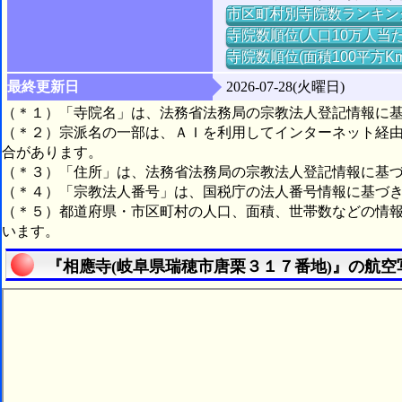
市区町村別寺院数ランキン
寺院数順位(人口10万人当た
寺院数順位(面積100平方K
最終更新日
2026-07-28(火曜日)
（＊１）「寺院名」は、法務省法務局の宗教法人登記情報に
（＊２）宗派名の一部は、ＡＩを利用してインターネット経
合があります。
（＊３）「住所」は、法務省法務局の宗教法人登記情報に基
（＊４）「宗教法人番号」は、国税庁の法人番号情報に基づ
（＊５）都道府県・市区町村の人口、面積、世帯数などの情
います。
『相應寺(岐阜県瑞穂市唐栗３１７番地)』の航空