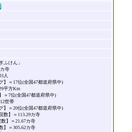
窓
ぎふけん」
2カ寺
03人
】＝17位(全国47都道府県中)
29平方Km
＝7位(全国47都道府県中)
12世帯
】＝20位(全国47都道府県中)
】＝113.29カ寺
】＝21.67カ寺
＝305.62カ寺