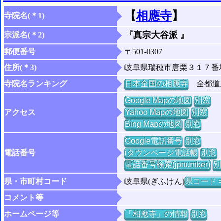
【
相應寺
】
寺院名(＊1)
『真宗大谷派 』
宗派名(＊2)
郵便番号
〒501-0307
住所(＊3)
岐阜県瑞穂市唐栗３１７番
寺院名ランキング
日本全国の相應寺
全都道府
Google Mapの地図
別窓
アクセス
Yahoo Mapの地図
別窓
Bing Mapの地図
別窓
Google電話番号
別窓
電話番号
iタウンページ電話帳
別窓
電話番号検索(jpnumber)
別
県・市町村コード
岐阜県(ぎふけん)
県コード =
コメント等
ホームページ等
「相應寺」の情報
別窓