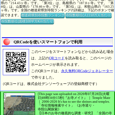
県の『214.43ヶ寺』です。「第3位」は、島根県の『187.8ヶ寺』です。「第
4位」は、山梨県の『178.46ヶ寺』です。「第5位」は、和歌山県の『163.25
ヶ寺』です。全国の都道府県別寺院ランキングの詳細は、下記のボタンで確
認できます。
都道府県別寺院数ランキング
寺院数順位(人口10万人当たり)
寺院数順位(面積100平方Km当たり)
QRCodeを使いスマートフォンで利用
このページをスマートフォンなどから読み込む場合
は、上記の
QRコード
を読み取ると、このページの
ホームページが表示されます。
このQRコードは、
永久無料QRCodeジェネレーター
で作りました。
（QRコードは、株式会社デンソーウェーブの登録商標です）
[This page was uploaded on 2026年07月28日(火曜
日)08時34分15秒]
『お寺メイト』 ｜ Temple Mate
｜
2006-2026
It's fun to see
the shrines and temples.
「寺社情報検索サイト」
《お寺巡り・
寺院仏閣探索》
【日本のお寺の徹底的な調査・研究】
「全国の寺