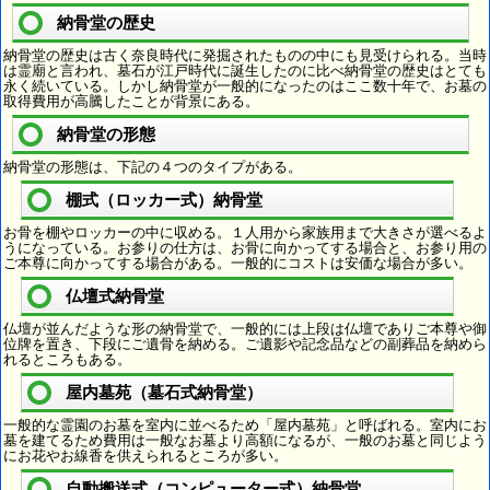
納骨堂の歴史
納骨堂の歴史は古く奈良時代に発掘されたものの中にも見受けられる。当時
は霊廟と言われ、墓石が江戸時代に誕生したのに比べ納骨堂の歴史はとても
永く続いている。しかし納骨堂が一般的になったのはここ数十年で、お墓の
取得費用が高騰したことが背景にある。
納骨堂の形態
納骨堂の形態は、下記の４つのタイプがある。
棚式（ロッカー式）納骨堂
お骨を棚やロッカーの中に収める。１人用から家族用まで大きさが選べるよ
うになっている。お参りの仕方は、お骨に向かってする場合と、お参り用の
ご本尊に向かってする場合がある。一般的にコストは安価な場合が多い。
仏壇式納骨堂
仏壇が並んだような形の納骨堂で、一般的には上段は仏壇でありご本尊や御
位牌を置き、下段にご遺骨を納める。ご遺影や記念品などの副葬品を納めら
れるところもある。
屋内墓苑（墓石式納骨堂）
一般的な霊園のお墓を室内に並べるため「屋内墓苑」と呼ばれる。室内にお
墓を建てるため費用は一般なお墓より高額になるが、一般のお墓と同じよう
にお花やお線香を供えられるところが多い。
自動搬送式（コンピューター式）納骨堂