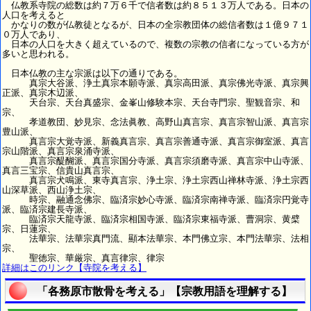
仏教系寺院の総数は約７万６千で信者数は約８５１３万人である。日本の
人口を考えると
かなりの数が仏教徒となるが、日本の全宗教団体の総信者数は１億９７１
０万人であり、
日本の人口を大きく超えているので、複数の宗教の信者になっている方が
多いと思われる。
日本仏教の主な宗派は以下の通りである。
真宗大谷派、浄土真宗本願寺派、真宗高田派、真宗佛光寺派、真宗興
正派、真宗木辺派、
天台宗、天台真盛宗、金峯山修験本宗、天台寺門宗、聖観音宗、和
宗、
孝道教団、妙見宗、念法眞教、高野山真言宗、真言宗智山派、真言宗
豊山派、
真言宗大覚寺派、新義真言宗、真言宗善通寺派、真言宗御室派、真言
宗山階派、真言宗泉涌寺派、
真言宗醍醐派、真言宗国分寺派、真言宗須磨寺派、真言宗中山寺派、
真言三宝宗、信貴山真言宗、
真言宗犬鳴派、東寺真言宗、浄土宗、浄土宗西山禅林寺派、浄土宗西
山深草派、西山浄土宗、
時宗、融通念佛宗、臨済宗妙心寺派、臨済宗南禅寺派、臨済宗円覚寺
派、臨済宗建長寺派、
臨済宗天龍寺派、臨済宗相国寺派、臨済宗東福寺派、曹洞宗、黄檗
宗、日蓮宗、
法華宗、法華宗真門流、顯本法華宗、本門佛立宗、本門法華宗、法相
宗、
聖徳宗、華厳宗、真言律宗、律宗
詳細はこのリンク【寺院を考える】
「各務原市散骨を考える」【宗教用語を理解する】