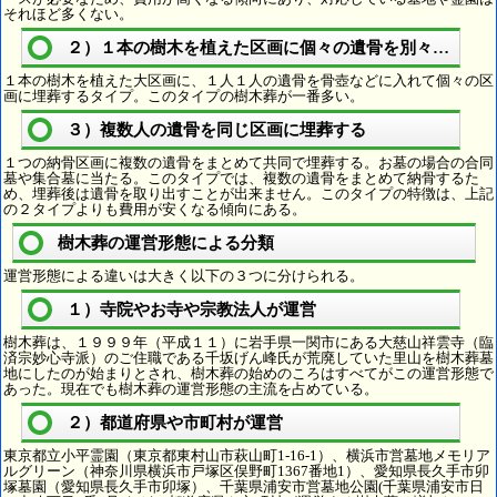
それほど多くない。
２）１本の樹木を植えた区画に個々の遺骨を別々に埋葬
１本の樹木を植えた大区画に、１人１人の遺骨を骨壺などに入れて個々の区
画に埋葬するタイプ。このタイプの樹木葬が一番多い。
３）複数人の遺骨を同じ区画に埋葬する
１つの納骨区画に複数の遺骨をまとめて共同で埋葬する。お墓の場合の合同
墓や集合墓に当たる。このタイプでは、複数の遺骨をまとめて納骨するた
め、埋葬後は遺骨を取り出すことが出来ません。このタイプの特徴は、上記
の２タイプよりも費用が安くなる傾向にある。
樹木葬の運営形態による分類
運営形態による違いは大きく以下の３つに分けられる。
１）寺院やお寺や宗教法人が運営
樹木葬は、１９９９年（平成１１）に岩手県一関市にある大慈山祥雲寺（臨
済宗妙心寺派）のご住職である千坂げん峰氏が荒廃していた里山を樹木葬墓
地にしたのが始まりとされ、樹木葬の始めのころはすべてがこの運営形態で
あった。現在でも樹木葬の運営形態の主流を占めている。
２）都道府県や市町村が運営
東京都立小平霊園（東京都東村山市萩山町1-16-1）、横浜市営墓地メモリア
ルグリーン（神奈川県横浜市戸塚区俣野町1367番地1）、愛知県長久手市卯
塚墓園（愛知県長久手市卯塚）、千葉県浦安市営墓地公園(千葉県浦安市日