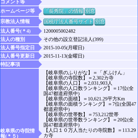
コメント等
ホームページ等
「長秀院」の情報
別窓
宗教法人情報
国税庁法人番号サイト
別窓
法人番号(＊4)
1200005002482
法人の種別
その他の設立登記法人(399)
法人番号指定日
2015-10-05(月曜日)
法人番号更新日
2015-11-13(金曜日)
特記事項
【岐阜県のふりがな】＝「ぎふけん」
【岐阜県の寺院数】＝2,302カ寺
【岐阜県の人口】＝2,031,903人
【岐阜県の人口数ランキング】＝17位(全
国47都道府県中)
【岐阜県の面積】＝10,621.29平方Km
【岐阜県の面積ランキング】＝7位(全国47
都道府県中)
【岐阜県の世帯数】＝753,212世帯
【岐阜県の世帯数ランキング】＝20位(全
国47都道府県中)
【人口１０万人当たりの寺院数】＝113.29
岐阜県の寺院情
カ寺
報(＊５)