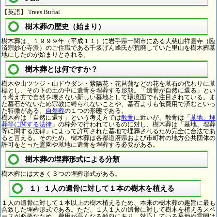
【英語】 Trees Burial
樹木葬の歴史（始まり）
樹木葬は、１９９９年（平成１１）に岩手県一関市にある大慈山祥雲寺（臨
済宗妙心寺派）のご住職である千坂げん峰氏が荒廃していた里山を樹木葬墓
地にしたのが始まりとされる。
樹木葬とは何ですか？
樹木や山ツツジ・山ドウダン・紫陽花・花菖蒲などの花を墓石の代わりに墓
標とし、その下の土の中に遺骨を埋葬する形態。「遺骨が自然に還る」とい
う考え方で自然を壊さない新しい墓地として環境面でも注目されている。ま
た墓石がないため宗教に縛られないことや、墓石よりも低費用で済むといっ
た特徴がある。
自然葬
の１つの形態である。
樹木葬は「自然に還す」という考え方では
散骨
に近いが、散骨は「
墓地、埋
葬等に関する法律
」の枠外で行われているのに対し、樹木葬は「墓地、埋葬
等に関する法律」によって許可された墓地で埋葬されるため完全に合法であ
ると言える。そのため、樹木葬は各都道府県および市町村の地方公共団体の
許可をとった霊園や墓地に遺骨を埋葬する必要がある。
樹木葬の埋葬形式による分類
樹木葬には大きく３つの埋葬形式がある。
１）１人の遺骨に対して１本の樹木を植える
１人の遺骨に対して１本以上の樹木植えるため、本来の樹木葬の趣旨に最も
合致した埋葬形式である。ただ、１人１人の遺骨に対して樹木を植えるスペ
ースが必要なため、費用が高くなる傾向にあり、対応している墓地や霊園は