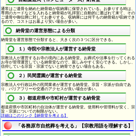
通常はご遺骨を納めた納骨箱が収納庫に保管されている。お参りする時は、
専用のカードなどを入れると納骨箱が礼拝室に自動的に運ばれて来て、その
ご遺骨や御位牌に対してお参りする。収納庫には何千もの納骨箱が収納でき
るので、コストはお墓より安い場合が多い。
納骨堂の運営形態による分類
納骨堂を運営形態で分類すると、大きく次の３つに区分できる。
１）寺院や宗教法人が運営する納骨堂
宗教法人が運営するお寺の境内にある納骨堂。お葬式や法事を行ってくれる
お寺が管理運営している納骨堂なので、親しみやすく安心できる。しかし、
信仰している宗旨・宗派でないと納骨できない場合もある。
２）民間霊園が運営する納骨堂
宗教法人や行政以外の民間業者が運営する納骨堂。宗旨・宗派が自由であ
り、バリアフリーや交通のアクセスが良い場合が多い。
３）都道府県や市町村が運営する納骨堂
都道府県や市区町村の自治体が運営する納骨堂。使用料や管理料が安く、宗
旨・宗派についての制限がない。
詳細はこのリンク【納骨堂を考える】
「各務原市自然葬を考える」【宗教用語を理解する】