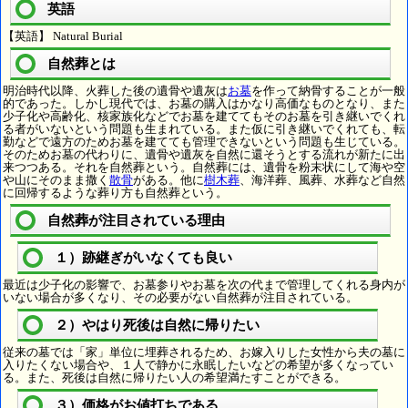
英語
【英語】 Natural Burial
自然葬とは
明治時代以降、火葬した後の遺骨や遺灰は
お墓
を作って納骨することが一般
的であった。しかし現代では、お墓の購入はかなり高価なものとなり、また
少子化や高齢化、核家族化などでお墓を建ててもそのお墓を引き継いでくれ
る者がいないという問題も生まれている。また仮に引き継いでくれても、転
勤などで遠方のためお墓を建てても管理できないという問題も生じている。
そのためお墓の代わりに、遺骨や遺灰を自然に還そうとする流れが新たに出
来つつある。それを自然葬という。自然葬には、遺骨を粉末状にして海や空
や山にそのまま撒く
散骨
がある。他に
樹木葬
、海洋葬、風葬、水葬など自然
に回帰するような葬り方も自然葬という。
自然葬が注目されている理由
１）跡継ぎがいなくても良い
最近は少子化の影響で、お墓参りやお墓を次の代まで管理してくれる身内が
いない場合が多くなり、その必要がない自然葬が注目されている。
２）やはり死後は自然に帰りたい
従来の墓では「家」単位に埋葬されるため、お嫁入りした女性から夫の墓に
入りたくない場合や、１人で静かに永眠したいなどの希望が多くなってい
る。また、死後は自然に帰りたい人の希望満たすことができる。
３）価格がお値打ちである