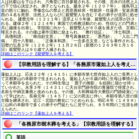
人は比叡山を下山され、六角堂に百日参籠される。その後、吉水の法然上人
の下で信心決定され、弟子となられる。建永２年（１２０７年）、後鳥羽上
皇の怒りに触れ、専修念仏の禁止と西意善綽房・性願房・住蓮房・安楽房遵
西の４名を死罪、法然上人ならびに親鸞聖人を含む７名の弟子が流罪に処せ
られる。 建暦元年（１２１１年）流罪より５年後、親鸞聖人の流罪が許さ
れる。建保２年（１２１４年）東国での布教活動のため、性信などの門弟と
共に越後を出発し、常陸国に向かう。親鸞聖人が６０歳を過ぎた頃、京都に
帰京される。その後は著作活動に励まられ、「教行信証」、「浄土和讃」、
「高僧和讃」、「唯信鈔文意」、「尊号真像銘文」「愚禿鈔」、「入出二門
偈」「四十八誓願」、「正像末和讃」「一念多念文意」などを著作される。
旧暦の弘長２年（１２６２年）１１月２８日（新暦の１２６３年１月１６
日）親鸞聖人は９０歳で入滅される。
詳細はこのリンク【親鸞聖人を考える】
【宗教用語を理解する】「各務原市蓮如上人を考える
蓮如上人は、応永２２年（１４１５）に本願寺第七世存如上人のご長男とし
て京都東山の本願寺で生まれられる。蓮如上人が６歳の時に生母は事情があ
って本願寺を去られた。その時生母は「 鹿子の御影」を絵師に描かせ持っ
ていかれた。永享３年（１４３１）に天台宗門跡寺院の青蓮院で得度され、
名前を中納言兼壽と改められる。その後、大和興福寺大乗院の門跡経覚につ
いて学ばれた。長禄元年（１４５７）に父の死去に伴い、本願寺第八世の留
主職を継承され、近江・北陸の教化につとめられる。明応８年（１４９９）
に山科の本願寺で多くの弟子や門徒たちに見守られ、８５年間のご生涯を終
えられた。
詳細はこのリンク【蓮如上人を考える】
「各務原市樹木葬を考える」【宗教用語を理解する】
英語