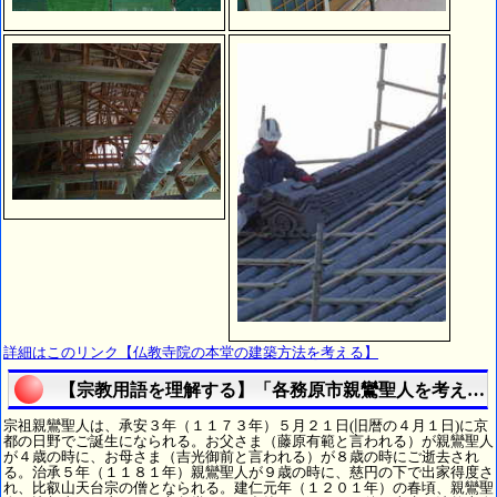
詳細はこのリンク【仏教寺院の本堂の建築方法を考える】
【宗教用語を理解する】「各務原市親鸞聖人を考える
宗祖親鸞聖人は、承安３年（１１７３年）５月２１日(旧暦の４月１日)に京
都の日野でご誕生になられる。お父さま（藤原有範と言われる）が親鸞聖人
が４歳の時に、お母さま（吉光御前と言われる）が８歳の時にご逝去され
る。治承５年（１１８１年）親鸞聖人が９歳の時に、慈円の下で出家得度さ
れ、比叡山天台宗の僧となられる。建仁元年（１２０１年）の春頃、親鸞聖