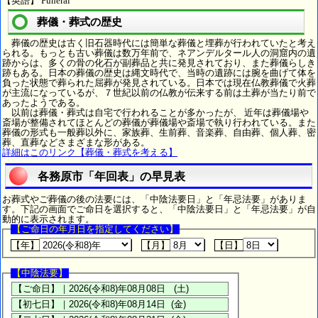
【英語】 Funeral
葬儀・葬式の歴史
葬儀の歴史は古く旧石器時代には簡単な葬儀と埋葬が行われていたと考え
られる。もっとも古い葬儀は数万年前で、ネアンデルタール人の洞窟内の遺
跡からは、多くの骨の化石が副葬品と共に発見されており、また葬儀らしき
跡もある。日本の葬儀の歴史は縄文時代で、当時の遺跡には腕を曲げて体を
負った状態で葬られた屈葬が発見されている。日本では現在仏教葬儀で火葬
が主流になっているが、７世紀以前の仏教が伝来する前は土葬が当たり前で
あったようである。
以前は葬儀・葬式は自宅で行われることが多かったが、 近年は葬儀場や
斎場が整備されてほとんどの葬儀が葬儀場や斎場で執り行われている。また
葬儀の形式も一般葬以外に、家族葬、生前葬、音楽葬、自由葬、個人葬、密
葬、直葬などさまざまな形がある。
詳細はこのリンク【葬儀・葬式を考える】
各務原市「年回表」の早見表
お葬式やご葬儀の後の法要には、「中陰法要日」と「年忌法要」がありま
す。下記の画面でご命日を選択すると、「中陰法要日」と「年忌法要」が自
動的に表示されます。
【ご命日の年月日を指定してください】
【年】
【月】
【日】
【中陰法要】