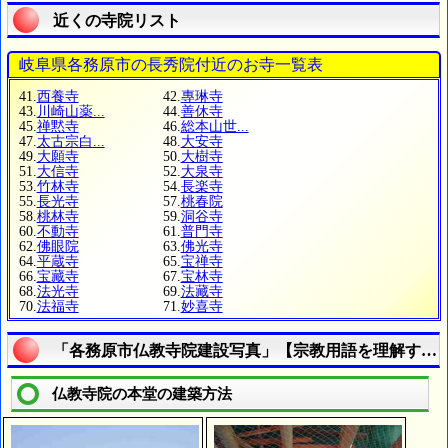
近くの寺院リスト
岐阜県各務原市の長秀院付近のお寺一覧表
41.
西養寺
42.
專琳寺
43.
川崎山薬...
44.
善休寺
45.
禅黙寺
46.
総本山世...
47.
太古宗白...
48.
大安寺
49.
大願寺
50.
大樹寺
51.
大信寺
52.
大泉寺
53.
竹林寺
54.
長楽寺
55.
長光寺
57.
桃春院
58.
桃林寺
59.
洞谷寺
60.
不動寺
61.
普門寺
62.
佛眼院
63.
佛光寺
64.
平蔵寺
65.
宝禅寺
66.
宝藏寺
67.
宝林寺
68.
法光寺
69.
法藏寺
70.
法福寺
71.
妙喜寺
「各務原市仏教寺院建設写真」【宗教用語を理解する
仏教寺院の本堂の建築方法