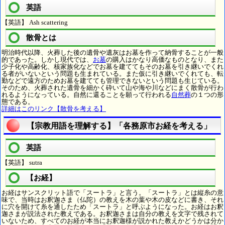
英語
【英語】 Ash scattering
散骨とは
明治時代以降、火葬した後の遺骨や遺灰はお墓を作って納骨することが一般
的であった。しかし現代では、
お墓
の購入はかなり高価なものとなり、また
少子化や高齢化、核家族化などでお墓を建ててもそのお墓を引き継いでくれ
る者がいないという問題も生まれている。また仮に引き継いでくれても、転
勤などで遠方のためお墓を建てても管理できないという問題も生じている。
そのため、火葬された遺骨を細かく砕いて山や海や川などにまく散骨が行わ
れるようになっている。自然に還ることを願って行われる
自然葬
の１つの形
態である。
詳細はこのリンク【散骨を考える】
【宗教用語を理解する】「各務原市お経を考える」
英語
【英語】 sutra
【お経】
お経はサンスクリット語で「スートラ」と言う。「スートラ」とは縦糸の意
味で、当時はお釈迦さま（仏陀）の教えを木の葉や木の皮などに書き、それ
に穴を開けて糸を通したため「スートラ」と呼ぶようになった。お経はお釈
迦さまが説法された教えである。お釈迦さまは自分の教えを文字で残されて
いないため、すべてのお経が本当にお釈迦様が説かれた教えかどうかは分か