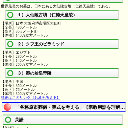
世界最長のお墓は、日本にある大仙陵古墳（仁徳天皇陵）である。
１）大仙陵古墳（仁徳天皇陵）
【場所】日本 大阪府堺市堺区大仙町
【全長】486メートル
【高さ】35.8メートル
【体積】140万立方メートル
２）クフ王のピラミッド
【場所】エジプト
【全長】230メートル
【高さ】146メートル
【体積】260万立方メートル
３）秦の始皇帝陵
【場所】中国
【全長】350メートル
【高さ】76メートル
【体積】300万立方メートル
詳細はこのリンク【お墓を考える】
「各務原市葬儀・葬式を考える」【宗教用語を理解す
英語