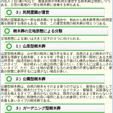
の出八丁目1番1号)など、都道府県や市町村が運営する樹木葬は増加しつつ
ある。公営の墓地の一部を樹木葬に改修する例もある。
３）民間霊園が運営
民間の霊園墓地の一部を樹木葬にする場合や、初めから樹木葬専用の民間霊
園を開発する場合もある。現在、この運営形態の樹木葬が増えつつある。
樹木葬の立地形態による分類
立地形態による違いは大きく以下の３つに分けられる。
１）山里型樹木葬
山里型樹木葬は、山や里の樹木に極力手を加えず、自然のままの樹木の下に
遺骨を埋葬する樹木葬。１９９９年（平成１１）に岩手県一関市にある大慈
山祥雲寺（臨済宗妙心寺派）のご住職である千坂げん峰氏が始めた樹木葬は
このタイプ。「命が終わった後は自然に還りたい」と願う人には最もふさわ
しいタイプ。ただ、広い土地が必要となるため交通の不便な場所が多く、家
族が頻繁に参拝するには適さない場合が多い。
２）公園型樹木葬
公園型樹木葬は、自然の樹木をそのまま使うのではなく、墓地を公園として
整備し、公園に樹木だけでなく山ツツジ・山ドウダン・紫陽花・花菖蒲など
の花を植えるタイプ。墓石がない以外は、既存のお墓とあまり変わらないタ
イプで、一般的に利便性の良い場所にあるため参拝しやすいことが多い。現
在最も多いタイプの樹木葬である。
３）ガーデニング型樹木葬