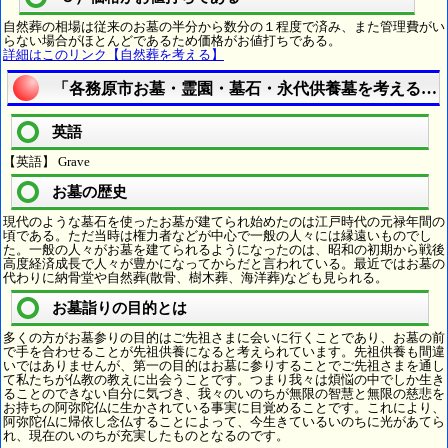
自然葬の相場は従来のお墓の半分から数分の１程度で済み、また管理費がい
らない場合がほとんどであるため価格がお値打ちである。
詳細はこのリンク【自然葬を考える】
「各務原市お墓・霊園・墓石・永代供養墓を考える」
英語
【英語】 Grave
お墓の歴史
現代のような墓石を使ったお墓が建てられ始めたのは江戸時代の元禄年間の
頃である。ただ当時は権力者などが中心で一般の人々には縁遠いものでし
た。一般の人々がお墓を建てられるようになったのは、昭和の初期から戦後
高度経済成長で人々が豊かになってからだと言われている。最近ではお墓の
代わりに納骨堂や自然葬(散骨、樹木葬、海洋葬)なども見られる。
お墓詣りの目的とは
多くの方がお墓参りの目的はご先祖さまに会いに行くことであり、お墓の前
で手を合わせることが先祖供養になると考えられています。先祖供養も間違
いではありませんが、第一の目的はお墓に参りすることでご先祖さまを通し
て私たちが仏教の教えに出会うことです。つまり我々は煩悩の中でしか生き
ることのできない自分に気づき、我々のいのちが無限の智慧と無限の慈悲を
お持ちの阿弥陀仏に生かされている事実に目覚めることです。これにより、
阿弥陀仏に帰依し念仏することによって、今生きているいのちに光があてら
れ、現在のいのちが充実したものとなるのです。