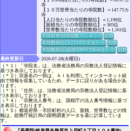
寺
【１０万世帯当たりの寺院数】＝147.75カ
寺
【人口当たりの寺院数順位】＝1,199位
【面積当たりの寺院数順位】＝305位
【世帯数当たりの寺院数順位】＝1,161位
市区町村別寺院数ランキング
別窓
寺院数順位(人口10万人当たり)
別窓
寺院数順位(面積100平方Km当たり)
別窓
最終更新日
2026-07-28(火曜日)
（＊１）「寺院名」は、法務省法務局の宗教法人登記情報に
基づき表示しております。
（＊２）宗派名の一部は、ＡＩを利用してインターネット経
由で情報を収集しているため、データに誤りがある場合があ
ります。
（＊３）「住所」は、法務省法務局の宗教法人登記情報に基
づき表示しております。
（＊４）「宗教法人番号」は、国税庁の法人番号情報に基づ
き表示しております。
（＊５）都道府県・市区町村の人口、面積、世帯数などの情
報は、総務庁統計局の国勢調査データを基に計算していま
す。
『長秀院(岐阜県各務原市上戸町５丁目１０４番地)』