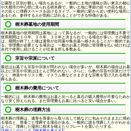
公園型と区別が難しい場合もあるが、一般的に土地の価格が高い東京の都心
や大都市の中心部に見られる樹木葬で、狭い土地に季節の折々の花を植え、
その近くに埋葬スペースを設けるタイプ。一般的に駅から近い便利な場所に
あるため、参拝する人が気軽に訪れることができる特徴がある。
樹木葬墓地の使用期間
樹木葬墓地の使用期間は墓地によって異なるが、一般的には管理費は不要で
使用期間は１０年、２０年、３０年と決まられている場合が多い。その場合
は、期間が終了した後は遺骨が合同墓や集合墓へ移されることが一般的であ
る。管理費が必要となる場合は、一般のお墓と同様に管理費を払い続ければ
永代で使用し続けることが出来る所も多数ある。
宗旨や宗派について
最近はお墓でも宗旨や宗派が問われない場合が多いが、樹木葬の場合はお墓
以上に宗旨や宗派はほとんど問われない。さらに、仏教の宗旨や宗派だけで
なく、神道やキリスト教、イスラム教などさまざまな宗教を受け入れる樹木
葬もある。
樹木葬の費用について
一般的には、樹木葬の費用はお墓と比べると墓石の購入費用が不要なためか
なり安く抑えられる。また管理費もお墓に比べると安い場合が多い。
樹木葬の埋葬方法
樹木葬の埋葬は、遺骨を骨壷から取り出して紙などに包みそのまま土に埋め
る場合と、骨壷ごと埋葬する場合がある。一般的に誰を埋葬したかがわかる
ように、埋葬した場所に樹木を植えたりプレートを置いたりする。
詳細はこのリンク【樹木葬を考える】