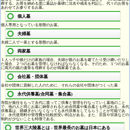
葬する。お骨を納める度に墓誌か墓碑に法名や戒名を列記し、代々のお骨を
あわせてお参りするお墓。
個人墓
個人専用となっている形態のお墓。
夫婦墓
夫婦二人で一基とする形態のお墓。
両家墓
１人っ子や娘だけの家族の場合、夫婦が親のお墓を建てたり受け継いだりし
た場合、２つのお墓を管理しなければならなくなる。そのため、１つのお墓
に両方の親の遺骨を埋葬するのが両家墓である。
会社墓・団体墓
会社や団体に貢献した人のために、それらの会社や団体がつくった墓
永代供養墓(合同墓・集合墓)
寺院が責任をもって永代に渡ってご供養と管理を行なっていく墓地のこと
で、他の人と同じお墓に納骨されるため合同墓や集合墓とも呼ばれる。永代
供養墓は、跡継ぎがいなくなっても永代供養をしてもらうことが可能であ
り、永代使用料や管理費が比較的安い利点がある。また、宗旨や宗派などの
制約が少ないことも特徴である。
世界三大陵墓とは - 世界最長のお墓は日本にある