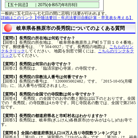
一般的に五七日から七七日の間に忌明け法要が行われます。
詳細はこのリンク【中陰法要日・年忌法要日自動計算・早見表を考える】
岐阜県各務原市の長秀院についてのよくある質問
【質問1】長秀院の所在地は何処ですか？
【回答1】長秀院の所在地は、「岐阜県各務原市上戸町５丁目１０４番地」
です。郵便番号は、「〒504-0927」です。長秀院の地図は、
こちらのリン
クをクリック
してください。 地図を別窓で開くには、
こちらのリンクをク
リック
してください。
【質問2】長秀院は何宗のお寺ですか？
【回答2】長秀院は、「臨済宗妙心寺派」の寺院です。
【質問3】長秀院の宗教法人番号は何番ですか？
【回答3】長秀院の番号は、「1200005002482」です。「2015-10-05(月曜
日)」に、法人番号が指定されました。
【質問4】長秀院の全国での寺院数は何ヶ寺ですか？
【回答4】「長秀院」の全国でのお寺の数と順位は以下のとおりです。全国
での「長秀院」の寺院数は4カ寺です。同じ寺院名の数では、全国で第2585
位です。
【質問5】長秀院の都道府県名と市町村名はわかりますか？
【回答5】長秀院は、岐阜県(ぎふけん)各務原市(かかみがはらし)のお寺で
す。
【質問６】全国の都道府県別人口10万人当り寺院数ランキングは？
【回答６】「第1位」は、滋賀県の『219.05ヶ寺』です。「第2位」は、福井