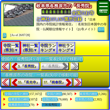
岐阜県各務原市の『長秀院』
全国のお寺
と神社157,167箇所収録
【『日本
国内の寺院統計情報発信』：名前別日本国中の寺
院・仏閣順位情報サイト】《お寺メイト》
ホー
ム
[As of 26/07/28]
寺院一覧
神社一覧
寺院ラン
神社ラン
(県別)▼
(県別)▼
キング▼
キング▼
全国の「長秀院(4ヶ寺)」一覧表(矢印で移動可)
4.『長秀院』
3.『長秀院』
「各務原市の寺院」一覧表(矢印で移動可能)
55.『長光寺』
57.『桃春院』
【
全国の寺院と神社
(157,167)】 【
全国の神社
(80,507)
岐阜県の神社
(3,266)
各務原市の神社
(107)】 【
全国の寺院
(76,660)
岐阜県の寺院
(2,302)
各務原市の寺院
(79)
「56.長秀院」
】