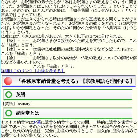
らないが、お釈迦様の弟子たちが「私はお釈迦さまの教えをこのように聞き
ました。お釈迦さまはこのようにおっしゃられていました。」ということで
ある。そのため、ほとんどのお経は、「如是我聞（にょぜがもん）」という
言葉ではじまっている。
お釈迦さまが生きておられる時はお釈迦さまから直接教えを聞くことができ
たが、お釈迦さまが亡くなられると、お釈迦さまの教えをどのように継承す
ればよいかが問題となった。そのために開かれた会議を「仏典結集（けつじ
ゅう）」という。
仏教にはたくさんの仏典があるが、大きく以下の３つに分けられる。
【経】－－－ お釈迦さまが直接説かれた教えを文字にしたもので、これ
を「経蔵」と言う。
【律】－－－ 僧侶や仏教教団の生活規則や決まりなどを記したもので、
これを「律蔵」と言う。
【論】－－－ お釈迦さま以外の高僧が、仏教の教えについての解釈や解
説などを書いたもので、
これを「論蔵」と言う。
詳細はこのリンク【お経を考える】
「各務原市納骨堂を考える」【宗教用語を理解する】
英語
【英語】 ossuary
納骨堂とは
もともと納骨堂は
お墓
に遺骨を納骨するまでの間、一時的に遺骨を保管する
場所であった。そのため遺骨を預かる期間も決まっている場合が多かった。
しかし現代の納骨堂は、完全にお墓の代わりとして、恒久的に遺骨を納めて
供養するものが多くなっている。