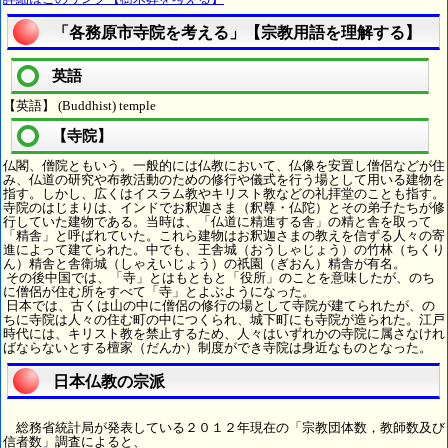
「各務原市寺院を考える」【宗教用語を理解する】
英語
【英語】 (Buddhist) temple
【寺院】
仏閣、僧院ともいう。一般的には仏教において、仏像を安置し僧侶などが住
み、仏道の研究や布教活動のための修行や儀式を行う場として用いる建物を
指す。しかし、広くはイスラム教やキリスト教などの礼拝堂のことも指す。
寺院のはじまりは、インドでお釈迦さま（釈尊・仏陀）とその弟子たちが修
行していた建物である。当時は、「仏道に精進する舎」の精と舎を取って
「精舎」と呼ばれていた。これら建物はお釈迦さまの教えを信ずる人々の寄
進によって建てられた。中でも、王舎城（おうしゃじょう）の竹林（ちくり
ん）精舎と舎衛城（しゃえいじょう）の祇園（ぎおん）精舎が有名。
その後中国では、「寺」とはもともと「役所」のことを意味したが、のち
に僧侶が住む所をすべて「寺」とよぶようになった。
日本では、古くは山の中に僧侶の修行の場として寺院が建てられたが、の
ちに寺院は人々の住む町の中につくられ、城下町にも寺院が造られた。江戸
時代には、キリスト教を禁止するため、人々はいずれかの寺院に属さなけれ
ばならないとする檀家（だんか）制度ができ寺院は身近なものとなった。
日本仏教の宗派
総務省統計局が発表している２０１２年現在の「宗教団体数，教師数及び
信者数」調査によると、