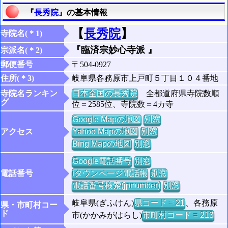
『
長秀院
』の基本情報
【
長秀院
】
寺院名(＊1)
『臨済宗妙心寺派 』
宗派名(＊2)
郵便番号
〒504-0927
住所(＊3)
岐阜県各務原市上戸町５丁目１０４番地
寺院名ランキン
日本全国の長秀院
全都道府県寺院数順
グ
位＝2585位、寺院数＝4カ寺
Google Mapの地図
別窓
アクセス
Yahoo Mapの地図
別窓
Bing Mapの地図
別窓
Google電話番号
別窓
電話番号
iタウンページ電話帳
別窓
電話番号検索(jpnumber)
別窓
岐阜県(ぎふけん)
県コード = 21
、各務原
県・市町村コー
ド
市(かかみがはらし)
市町村コード = 213