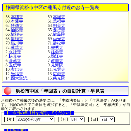
静岡県浜松市中区の蓮風寺付近のお寺一覧表
58.
本稱寺
59.
本誠寺
60.
本蓮寺
61.
萬福寺
62.
妙傳寺
63.
明善寺
64.
油応寺
65.
要行寺
66.
龍禅寺
67.
龍島院
68.
龍梅寺
69.
両光寺
70.
臨川寺
71.
齢松寺
72.
蓮華寺
1.
栄秀寺
2.
永禅寺
3.
延命寺
4.
快真寺
5.
鴨江寺
6.
眼蔵寺
7.
教興寺
8.
玉伝寺
9.
見海院
10.
玄忠寺
11.
光雲寺
12.
光福寺
13.
広厳寺
14.
四大道浜...
15.
慈光院
浜松市中区「年回表」の自動計算・早見表
お葬式やご葬儀の後の法要には、「中陰法要日」と「年忌法要」がありま
す。下記の画面でご命日を選択すると、「中陰法要日」と「年忌法要」が自
動的に表示されます。
【ご命日の年月日を指定してください】
【年】
【月】
【日】
【中陰法要】