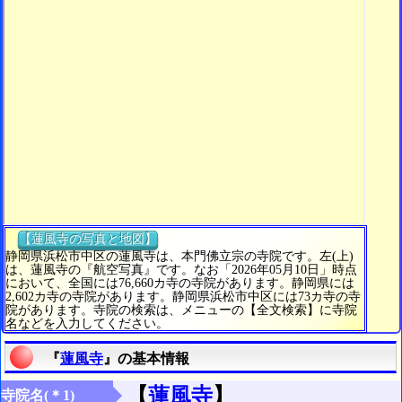
【蓮風寺の写真と地図】
静岡県浜松市中区の蓮風寺は、本門佛立宗の寺院です。左(上)
は、蓮風寺の『航空写真』です。なお「2026年05月10日」時点
において、全国には76,660カ寺の寺院があります。静岡県には
2,602カ寺の寺院があります。静岡県浜松市中区には73カ寺の寺
院があります。寺院の検索は、メニューの【全文検索】に寺院
名などを入力してください。
『
蓮風寺
』の基本情報
【
蓮風寺
】
寺院名(＊1)