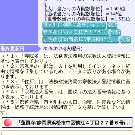
寺
【人口当たりの寺院数順位】＝1,509位
【面積当たりの寺院数順位】＝142位
【世帯数当たりの寺院数順位】＝1,533位
市区町村別寺院数ランキング
別窓
寺院数順位(人口10万人当たり)
別窓
寺院数順位(面積100平方Km当たり)
別窓
最終更新日
2026-07-28(火曜日)
（＊１）「寺院名」は、法務省法務局の宗教法人登記情報に
基づき表示しております。
（＊２）宗派名の一部は、ＡＩを利用してインターネット経
由で情報を収集しているため、データに誤りがある場合があ
ります。
（＊３）「住所」は、法務省法務局の宗教法人登記情報に基
づき表示しております。
（＊４）「宗教法人番号」は、国税庁の法人番号情報に基づ
き表示しております。
（＊５）都道府県・市区町村の人口、面積、世帯数などの情
報は、総務庁統計局の国勢調査データを基に計算していま
す。
『蓮風寺(静岡県浜松市中区鴨江４丁目２７番６号)』