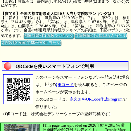
【回答5】蓮風寺は、静岡県(しずおかけん)浜松市中区(はままつしなかく)の
仏閣です。
【質問６】全国の都道府県別人口10万人当り寺院数ランキングは？
【回答６】「第1位」は、滋賀県の『219.05ヶ寺』です。「第2位」は、福井
県の『214.43ヶ寺』です。「第3位」は、島根県の『187.8ヶ寺』です。「第
4位」は、山梨県の『178.46ヶ寺』です。「第5位」は、和歌山県の『163.25
ヶ寺』です。全国の都道府県別寺院ランキングの詳細は、下記のボタンで確
認できます。
都道府県別寺院数ランキング
寺院数順位(人口10万人当たり)
寺院数順位(面積100平方Km当たり)
QRCodeを使いスマートフォンで利用
このページをスマートフォンなどから読み込む場合
は、上記の
QRコード
を読み取ると、このページの
ホームページが表示されます。
このQRコードは、
永久無料QRCode作成Program
で
作りました。
（QRコードは、株式会社デンソーウェーブの登録商標です）
[This page was uploaded on 2026年07月28日(火曜
日)08時34分27秒]
『お寺メイト』 ｜ Temple Mate