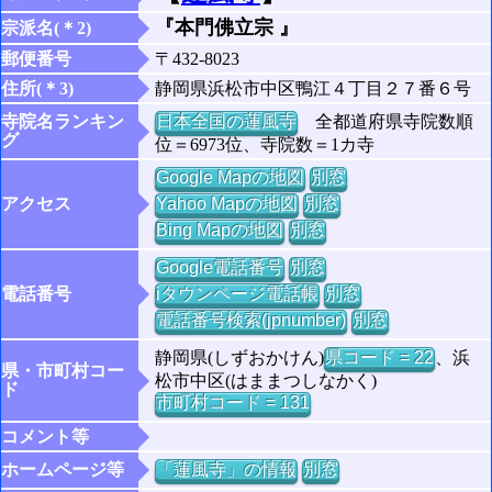
『本門佛立宗 』
宗派名(＊2)
郵便番号
〒432-8023
住所(＊3)
静岡県浜松市中区鴨江４丁目２７番６号
寺院名ランキン
日本全国の蓮風寺
全都道府県寺院数順
グ
位＝6973位、寺院数＝1カ寺
Google Mapの地図
別窓
アクセス
Yahoo Mapの地図
別窓
Bing Mapの地図
別窓
Google電話番号
別窓
電話番号
iタウンページ電話帳
別窓
電話番号検索(jpnumber)
別窓
静岡県(しずおかけん)
県コード = 22
、浜
県・市町村コー
松市中区(はままつしなかく)
ド
市町村コード = 131
コメント等
ホームページ等
「蓮風寺」の情報
別窓