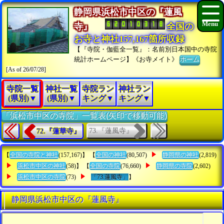
静岡県浜松市中区の『蓮風
寺』
全国の
お寺と神社157,167箇所収録
【『寺院・伽藍全一覧』：名前別日本国中の寺院
統計ホームページ】《お寺メイト》
ホーム
[As of 26/07/28]
寺院一覧
神社一覧
寺院ラン
神社ラン
(県別)▼
(県別)▼
キング▼
キング▼
「浜松市中区の寺院」一覧表(矢印で移動可能)
73.『蓮風寺』
72.『蓮華寺』
【
全国の寺院と神社
(157,167)】 【
全国の神社
(80,507)
静岡県の神社
(2,819)
浜松市中区の神社
(58)】 【
全国の寺院
(76,660)
静岡県の寺院
(2,602)
浜松市中区の寺院
(73)
「73.蓮風寺」
】
静岡県浜松市中区の『蓮風寺』