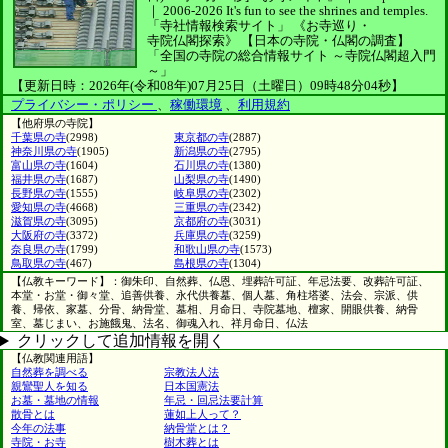
｜
2006-2026
It's fun to see
the shrines and temples.
「寺社情報検索サイト」
《お寺巡り・
寺院仏閣探索》
【日本の寺院・仏閣の調査】
「全国の寺院の総合情報サイト ～寺院仏閣超入門
～」
【更新日時：2026年(令和08年)07月25日（土曜日）09時48分04秒】
プライバシー・ポリシー
、
稼働環境
、
利用規約
【他府県の寺院】
千葉県の寺
(2998)
東京都の寺
(2887)
神奈川県の寺
(1905)
新潟県の寺
(2795)
富山県の寺
(1604)
石川県の寺
(1380)
福井県の寺
(1687)
山梨県の寺
(1490)
長野県の寺
(1555)
岐阜県の寺
(2302)
愛知県の寺
(4668)
三重県の寺
(2342)
滋賀県の寺
(3095)
京都府の寺
(3031)
大阪府の寺
(3372)
兵庫県の寺
(3259)
奈良県の寺
(1799)
和歌山県の寺
(1573)
鳥取県の寺
(467)
島根県の寺
(1304)
【仏教キーワード】：御朱印、自然葬、仏恩、埋葬許可証、年忌法要、改葬許可証、
本堂・お堂・御々堂、追善供養、永代供養墓、個人墓、角柱塔婆、法会、宗派、供
養、帰依、家墓、分骨、納骨堂、墓相、月命日、寺院墓地、檀家、開眼供養、納骨
室、墓じまい、お施餓鬼、法名、御魂入れ、祥月命日、仏法
クリックして追加情報を開く
【仏教関連用語】
自然葬を調べる
宗教法人法
親鸞聖人を知る
日本国憲法
お墓・墓地の情報
年忌・回忌法要計算
散骨とは
蓮如上人って？
今年の法事
納骨堂とは？
寺院・お寺
樹木葬とは