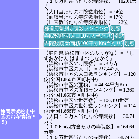
【１０万世帯当たりの寺院数】＝182.01カ
寺
【人口当たりの寺院数順位】＝24位
【面積当たりの寺院数順位】＝17位
【世帯数当たりの寺院数順位】＝22位
都道府県別寺院数ランキング
別窓
寺院数順位(人口10万人当たり)
別窓
寺院数順位(面積100平方Km当たり)
別窓
【静岡県 浜松市中区のふりがな】＝「し
ずおかけん はままつしなかく」
【浜松市中区の寺院数】＝73カ寺
【浜松市中区の人口】＝237,443人
【浜松市中区の人口数ランキング】＝120
位(全国1,866市区町村中)
【浜松市中区の面積】＝44.34平方Km
【浜松市中区の面積ランキング】＝1,360
位(全国1,866市区町村中)
【浜松市中区の世帯数】＝106,191世帯
【浜松市中区の世帯数ランキング】＝114
位(全国1,866市区町村中)
静岡県浜松市中
【人口１０万人当たりの寺院数】＝30.74
区のお寺情報(＊
カ寺
５)
【１０Km四方当たりの寺院数】＝164.64
カ寺
【１０万世帯当たりの寺院数】＝68.74カ