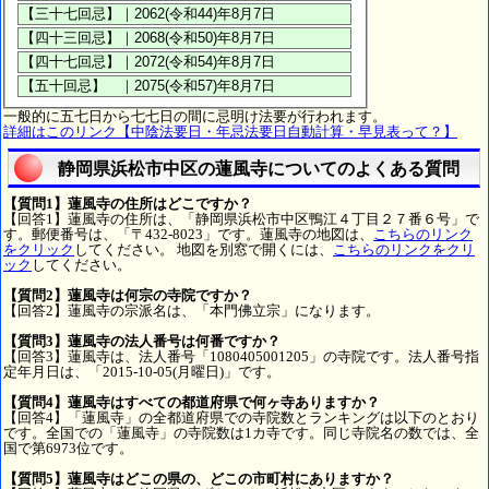
一般的に五七日から七七日の間に忌明け法要が行われます。
詳細はこのリンク【中陰法要日・年忌法要日自動計算・早見表って？】
静岡県浜松市中区の蓮風寺についてのよくある質問
【質問1】蓮風寺の住所はどこですか？
【回答1】蓮風寺の住所は、「静岡県浜松市中区鴨江４丁目２７番６号」で
す。郵便番号は、「〒432-8023」です。蓮風寺の地図は、
こちらのリンク
をクリック
してください。 地図を別窓で開くには、
こちらのリンクをクリ
ック
してください。
【質問2】蓮風寺は何宗の寺院ですか？
【回答2】蓮風寺の宗派名は、「本門佛立宗」になります。
【質問3】蓮風寺の法人番号は何番ですか？
【回答3】蓮風寺は、法人番号「1080405001205」の寺院です。法人番号指
定年月日は、「2015-10-05(月曜日)」です。
【質問4】蓮風寺はすべての都道府県で何ヶ寺ありますか？
【回答4】「蓮風寺」の全都道府県での寺院数とランキングは以下のとおり
です。全国での「蓮風寺」の寺院数は1カ寺です。同じ寺院名の数では、全
国で第6973位です。
【質問5】蓮風寺はどこの県の、どこの市町村にありますか？