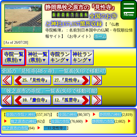
静岡県牧之原市の『見性寺』
全国のお寺
と神社157,167箇所収録
【『仏教
寺院帳簿』：名前別日本国中の仏閣・寺院順位情
報サイト】《お寺メイト》
ホーム
[As of 26/07/28]
寺院一覧
神社一覧
寺院ラン
神社ラン
(県別)▼
(県別)▼
キング▼
キング▼
全国の「見性寺(48ヶ寺)」一覧表(矢印で移動可)
25.『見性寺』
27.『見性寺』
「牧之原市の寺院」一覧表(矢印で移動可能)
10.『慶住寺』
12.『孤雲寺』
【
全国の寺院と神社
(157,167)】 【
全国の神社
(80,507)
静岡県の神社
(2,819)
牧之原市の神社
(62)】 【
全国の寺院
(76,660)
静岡県の寺院
(2,602)
牧之原市の寺院
(64)
「11.見性寺」
】