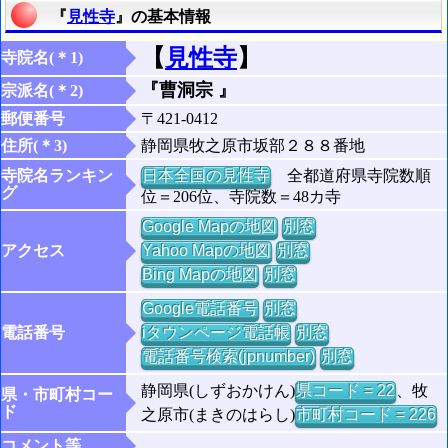
『
見性寺
』の基本情報
【
見性寺
】
寺院名(＊1)
『曹洞宗 』
宗派名(＊2)
郵便番号
〒421-0412
住所(＊3)
静岡県牧之原市坂部２８８番地
寺院名ランキン
日本全国の見性寺
全都道府県寺院数順
グ
位＝206位、寺院数＝48カ寺
Google Mapの地図
別窓
アクセス
Yahoo Mapの地図
別窓
Bing Mapの地図
別窓
Google電話番号
別窓
電話番号
iタウンページ電話帳
別窓
電話番号検索(jpnumber)
別窓
静岡県(しずおかけん)
県コード = 22
、牧
県・市町村コー
ド
之原市(まきのはらし)
市町村コード = 226
コメント等