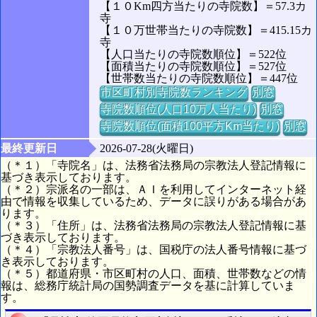
【１０Km四方当たりの寺院数】＝57.3カ
寺
【１０万世帯当たりの寺院数】＝415.15カ
寺
【人口当たりの寺院数順位】＝522位
【面積当たりの寺院数順位】＝527位
【世帯数当たりの寺院数順位】＝447位
市区町村別寺院数ランキング
別窓
寺院数順位(人口10万人当たり)
別窓
寺院数順位(面積100平方Km当たり)
別窓
最終更新日
2026-07-28(火曜日)
（＊１）「寺院名」は、法務省法務局の宗教法人登記情報に
基づき表示しております。
（＊２）宗派名の一部は、ＡＩを利用してインターネット経
由で情報を収集しているため、データに誤りがある場合があ
ります。
（＊３）「住所」は、法務省法務局の宗教法人登記情報に基
づき表示しております。
（＊４）「宗教法人番号」は、国税庁の法人番号情報に基づ
き表示しております。
（＊５）都道府県・市区町村の人口、面積、世帯数などの情
報は、総務庁統計局の国勢調査データを基に計算していま
す。