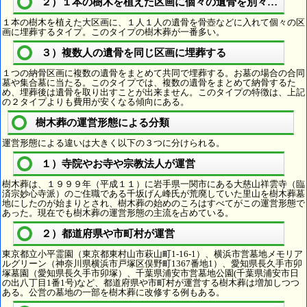
２）１本の樹木を植えた区画に個々の遺骨を別々に埋葬
１本の樹木を植えた大区画に、１人１人の遺骨を骨壺などに入れて個々の区
画に埋葬するタイプ。このタイプの樹木葬が一番多い。
３）複数人の遺骨を同じ区画に埋葬する
１つの納骨区画に複数の遺骨をまとめて共同で埋葬する。お墓の場合の合同
墓や集合墓に当たる。このタイプでは、複数の遺骨をまとめて納骨するた
め、埋葬後は遺骨を取り出すことが出来ません。このタイプの特徴は、上記
の２タイプよりも費用が安くなる傾向にある。
樹木葬の運営形態による分類
運営形態による違いは大きく以下の３つに分けられる。
１）寺院やお寺や宗教法人が運営
樹木葬は、１９９９年（平成１１）に岩手県一関市にある大慈山祥雲寺（臨
済宗妙心寺派）のご住職である千坂げん峰氏が荒廃していた里山を樹木葬墓
地にしたのが始まりとされ、樹木葬の始めのころはすべてがこの運営形態で
あった。現在でも樹木葬の運営形態の主流を占めている。
２）都道府県や市町村が運営
東京都立小平霊園（東京都東村山市萩山町1-16-1）、横浜市営墓地メモリア
ルグリーン（神奈川県横浜市戸塚区俣野町1367番地1）、愛知県長久手市卯
塚墓園（愛知県長久手市卯塚）、千葉県浦安市営墓地公園(千葉県浦安市日
の出八丁目1番1号)など、都道府県や市町村が運営する樹木葬は増加しつつ
ある。公営の墓地の一部を樹木葬に改修する例もある。