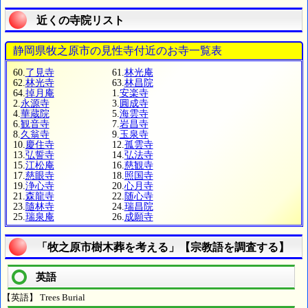
近くの寺院リスト
静岡県牧之原市の見性寺付近のお寺一覧表
60.
了見寺
61.
林光庵
62.
林光寺
63.
林昌院
64.
掉月庵
1.
安楽寺
2.
永源寺
3.
圓成寺
4.
華蔵院
5.
海雲寺
6.
観音寺
7.
岩昌寺
8.
久翁寺
9.
玉泉寺
10.
慶住寺
12.
孤雲寺
13.
弘誓寺
14.
弘法寺
15.
江松庵
16.
慈観寺
17.
慈眼寺
18.
照国寺
19.
浄心寺
20.
心月寺
21.
森龍寺
22.
随心寺
23.
隨林寺
24.
瑞昌院
25.
瑞泉庵
26.
成願寺
「牧之原市樹木葬を考える」【宗教語を調査する】
英語
【英語】 Trees Burial