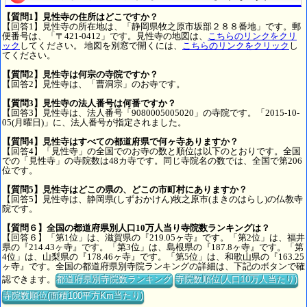
【質問1】見性寺の住所はどこですか？
【回答1】見性寺の所在地は、「静岡県牧之原市坂部２８８番地」です。郵
便番号は、「〒421-0412」です。見性寺の地図は、
こちらのリンクをクリ
ック
してください。 地図を別窓で開くには、
こちらのリンクをクリック
し
てください。
【質問2】見性寺は何宗の寺院ですか？
【回答2】見性寺は、「曹洞宗」のお寺です。
【質問3】見性寺の法人番号は何番ですか？
【回答3】見性寺は、法人番号「9080005005020」の寺院です。「2015-10-
05(月曜日)」に、法人番号が指定されました。
【質問4】見性寺はすべての都道府県で何ヶ寺ありますか？
【回答4】「見性寺」の全国でのお寺の数と順位は以下のとおりです。全国
での「見性寺」の寺院数は48カ寺です。同じ寺院名の数では、全国で第206
位です。
【質問5】見性寺はどこの県の、どこの市町村にありますか？
【回答5】見性寺は、静岡県(しずおかけん)牧之原市(まきのはらし)の仏教寺
院です。
【質問６】全国の都道府県別人口10万人当り寺院数ランキングは？
【回答６】「第1位」は、滋賀県の『219.05ヶ寺』です。「第2位」は、福井
県の『214.43ヶ寺』です。「第3位」は、島根県の『187.8ヶ寺』です。「第
4位」は、山梨県の『178.46ヶ寺』です。「第5位」は、和歌山県の『163.25
ヶ寺』です。全国の都道府県別寺院ランキングの詳細は、下記のボタンで確
認できます。
都道府県別寺院数ランキング
寺院数順位(人口10万人当たり)
寺院数順位(面積100平方Km当たり)