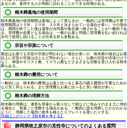
あるため、参拝する人が気軽に訪れることができる特徴がある。
樹木葬墓地の使用期間
樹木葬墓地の使用期間は墓地によって異なるが、一般的には管理費は不要で
使用期間は１０年、２０年、３０年と決まられている場合が多い。その場合
は、期間が終了した後は遺骨が合同墓や集合墓へ移されることが一般的であ
る。管理費が必要となる場合は、一般のお墓と同様に管理費を払い続ければ
永代で使用し続けることが出来る所も多数ある。
宗旨や宗派について
最近はお墓でも宗旨や宗派が問われない場合が多いが、樹木葬の場合はお墓
以上に宗旨や宗派はほとんど問われない。さらに、仏教の宗旨や宗派だけで
なく、神道やキリスト教、イスラム教などさまざまな宗教を受け入れる樹木
葬もある。
樹木葬の費用について
一般的には、樹木葬の費用はお墓と比べると墓石の購入費用が不要なためか
なり安く抑えられる。また管理費もお墓に比べると安い場合が多い。
樹木葬の埋葬方法
樹木葬の埋葬は、遺骨を骨壷から取り出して紙などに包みそのまま土に埋め
る場合と、骨壷ごと埋葬する場合がある。一般的に誰を埋葬したかがわかる
ように、埋葬した場所に樹木を植えたりプレートを置いたりする。
詳細はこのリンク【樹木葬を考える】
静岡県牧之原市の見性寺についてのよくある質問