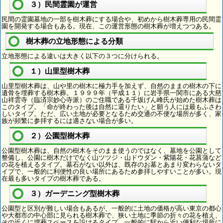
３）民間霊園が運営
民間の霊園墓地の一部を樹木葬にする場合や、初めから樹木葬専用の民間霊
園を開発する場合もある。現在、この運営形態の樹木葬が増えつつある。
樹木葬の立地形態による分類
立地形態による違いは大きく以下の３つに分けられる。
１）山里型樹木葬
山里型樹木葬は、山や里の樹木に極力手を加えず、自然のままの樹木の下に
遺骨を埋葬する樹木葬。１９９９年（平成１１）に岩手県一関市にある大慈
山祥雲寺（臨済宗妙心寺派）のご住職である千坂げん峰氏が始めた樹木葬は
このタイプ。「命が終わった後は自然に還りたい」と願う人には最もふさわ
しいタイプ。ただ、広い土地が必要となるため交通の不便な場所が多く、家
族が頻繁に参拝するには適さない場合が多い。
２）公園型樹木葬
公園型樹木葬は、自然の樹木をそのまま使うのではなく、墓地を公園として
整備し、公園に樹木だけでなく山ツツジ・山ドウダン・紫陽花・花菖蒲など
の花を植えるタイプ。墓石がない以外は、既存のお墓とあまり変わらないタ
イプで、一般的に利便性の良い場所にあるため参拝しやすいことが多い。現
在最も多いタイプの樹木葬である。
３）ガーデニング型樹木葬
公園型と区別が難しい場合もあるが、一般的に土地の価格が高い東京の都心
や大都市の中心部に見られる樹木葬で、狭い土地に季節の折々の花を植え、
その近くに埋葬スペースを設けるタイプ。一般的に駅から近い便利な場所に