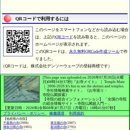
QRコードで利用するには
このページをスマートフォンなどから読み込む場合
は、上記の
QRコード
を読み取ると、このページの
ホームページが表示されます。
このQRコードは、
永久無料QRCode作成ツール
で作
りました。
（QRコードは、株式会社デンソーウェーブの登録商標です）
[This page was uploaded on 2026年07月28日(火曜
日)08時34分37秒]
『お寺メイト』 ｜ Temple Mate
｜
2006-2026
It's fun to see
the shrines and temples.
「寺社情報検索サイト」
《お寺巡り・
寺院仏閣探索》
【寺院の総合インフォメーション】
「全国の寺院
の総合情報サイト ～寺院仏閣超入門～」
【更新日時：2026年(令和08年)07月27日（月曜日）18時41分07秒】
プライバシー・ポリシー
、
稼働環境
、
利用規約
【他府県の寺院】
千葉県の寺
(2998)
東京都の寺
(2887)
神奈川県の寺
(1905)
新潟県の寺
(2795)