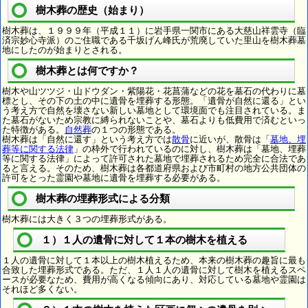
樹木葬の歴史（始まり）
樹木葬は、１９９９年（平成１１）に岩手県一関市にある大慈山祥雲寺（臨
済宗妙心寺派）のご住職である千坂げん峰氏が荒廃していた里山を樹木葬墓
地にしたのが始まりとされる。
樹木葬とは何ですか？
樹木や山ツツジ・山ドウダン・紫陽花・花菖蒲などの花を墓石の代わりに墓
標とし、その下の土の中に遺骨を埋葬する形態。「遺骨が自然に還る」とい
う考え方で自然を壊さない新しい墓地として環境面でも注目されている。ま
た墓石がないため宗教に縛られないことや、墓石よりも低費用で済むといっ
た特徴がある。
自然葬
の１つの形態である。
樹木葬は「自然に還す」という考え方では
散骨
に近いが、散骨は「
墓地、埋
葬等に関する法律
」の枠外で行われているのに対し、樹木葬は「墓地、埋葬
等に関する法律」によって許可された墓地で埋葬されるため完全に合法であ
ると言える。そのため、樹木葬は各都道府県および市町村の地方公共団体の
許可をとった霊園や墓地に遺骨を埋葬する必要がある。
樹木葬の埋葬形式による分類
樹木葬には大きく３つの埋葬形式がある。
１）１人の遺骨に対して１本の樹木を植える
１人の遺骨に対して１本以上の樹木植えるため、本来の樹木葬の趣旨に最も
合致した埋葬形式である。ただ、１人１人の遺骨に対して樹木を植えるスペ
ースが必要なため、費用が高くなる傾向にあり、対応している墓地や霊園は
それほど多くない。