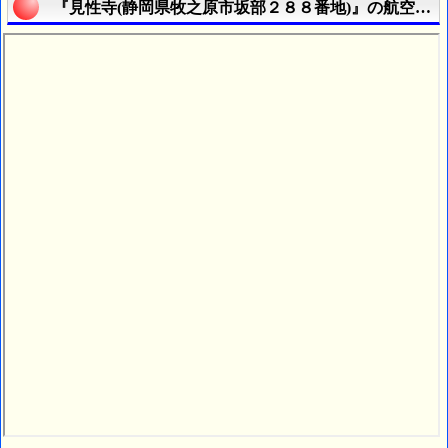
『見性寺(静岡県牧之原市坂部２８８番地)』の航空写真