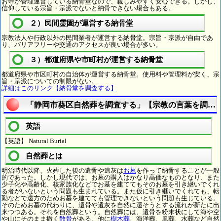
お寺が管理運営している納骨堂なので、親しみやすく安心できる。しかし、
信仰している宗旨・宗派でないと納骨できない場合もある。
２）民間霊園が運営する納骨堂
宗教法人や行政以外の民間業者が運営する納骨堂。宗旨・宗派が自由であ
り、バリアフリーや交通のアクセスが良い場合が多い。
３）都道府県や市町村が運営する納骨堂
都道府県や市区町村の自治体が運営する納骨堂。使用料や管理料が安く、宗
旨・宗派についての制限がない。
詳細はこのリンク【納骨堂を調査する】
「静岡市葵区自然葬を調査する」【宗教の言葉を調べ
英語
【英語】 Natural Burial
自然葬とは
明治時代以降、火葬した後の遺骨や遺灰は
お墓
を作って納骨することが一般
的であった。しかし現代では、お墓の購入はかなり高価なものとなり、また
少子化や高齢化、核家族化などでお墓を建ててもそのお墓を引き継いでくれ
る者がいないという問題も生まれている。また仮に引き継いでくれても、転
勤などで遠方のためお墓を建てても管理できないという問題も生じている。
そのためお墓の代わりに、遺骨や遺灰を自然に還そうとする流れが新たに出
来つつある。それを自然葬という。自然葬には、遺骨を粉末状にして海や空
や山にそのまま撒く
散骨
がある。他に
樹木葬
、海洋葬、風葬、水葬など自然