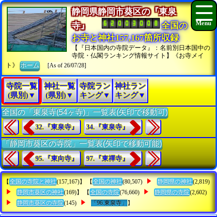
静岡県静岡市葵区の『東泉
寺』
全国の
お寺と神社157,167箇所収録
【『日本国内の寺院データ』：名前別日本国中の
寺院・仏閣ランキング情報サイト】《お寺メイ
ト》
ホーム
[As of 26/07/28]
寺院一覧
神社一覧
寺院ラン
神社ラン
(県別)▼
(県別)▼
キング▼
キング▼
全国の「東泉寺(54ヶ寺)」一覧表(矢印で移動可)
32.『東泉寺』
34.『東泉寺』
「静岡市葵区の寺院」一覧表(矢印で移動可能)
95.『東向寺』
97.『東禪寺』
【
全国の寺院と神社
(157,167)】 【
全国の神社
(80,507)
静岡県の神社
(2,819)
静岡市葵区の神社
(169)】 【
全国の寺院
(76,660)
静岡県の寺院
(2,602)
静岡市葵区の寺院
(145)
「96.東泉寺」
】