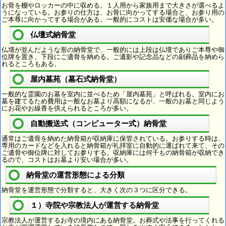
お骨を棚やロッカーの中に収める。１人用から家族用まで大きさが選べるよ
うになっている。お参りの仕方は、お骨に向かってする場合と、お参り用の
ご本尊に向かってする場合がある。一般的にコストは安価な場合が多い。
仏壇式納骨堂
仏壇が並んだような形の納骨堂で、一般的には上段は仏壇でありご本尊や御
位牌を置き、下段にご遺骨を納める。ご遺影や記念品などの副葬品を納めら
れるところもある。
屋内墓苑（墓石式納骨堂）
一般的な霊園のお墓を室内に並べるため「屋内墓苑」と呼ばれる。室内にお
墓を建てるため費用は一般なお墓より高額になるが、一般のお墓と同じよう
にお花やお線香を供えられるところが多い。
自動搬送式（コンピューター式）納骨堂
通常はご遺骨を納めた納骨箱が収納庫に保管されている。お参りする時は、
専用のカードなどを入れると納骨箱が礼拝室に自動的に運ばれて来て、その
ご遺骨や御位牌に対してお参りする。収納庫には何千もの納骨箱が収納でき
るので、コストはお墓より安い場合が多い。
納骨堂の運営形態による分類
納骨堂を運営形態で分類すると、大きく次の３つに区分できる。
１）寺院や宗教法人が運営する納骨堂
宗教法人が運営するお寺の境内にある納骨堂。お葬式や法事を行ってくれる