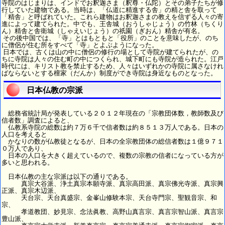
寺院のはじまりは、インドでお釈迦さま（釈尊・仏陀）とその弟子たちが修
行していた建物である。当時は、「仏道に精進する舎」の精と舎を取って
「精舎」と呼ばれていた。これら建物はお釈迦さまの教えを信ずる人々の寄
進によって建てられた。中でも、王舎城（おうしゃじょう）の竹林（ちくり
ん）精舎と舎衛城（しゃえいじょう）の祇園（ぎおん）精舎が有名。
その後中国では、「寺」とはもともと「役所」のことを意味したが、のち
に僧侶が住む所をすべて「寺」とよぶようになった。
日本では、古くは山の中に僧侶の修行の場として寺院が建てられたが、の
ちに寺院は人々の住む町の中につくられ、城下町にも寺院が造られた。江戸
時代には、キリスト教を禁止するため、人々はいずれかの寺院に属さなけれ
ばならないとする檀家（だんか）制度ができ寺院は身近なものとなった。
日本仏教の宗派
総務省統計局が発表している２０１２年現在の「宗教団体数，教師数及び
信者数」調査によると、
仏教系寺院の総数は約７万６千で信者数は約８５１３万人である。日本の
人口を考えると
かなりの数が仏教徒となるが、日本の全宗教団体の総信者数は１億９７１
０万人であり、
日本の人口を大きく超えているので、複数の宗教の信者になっている方が
多いと思われる。
日本仏教の主な宗派は以下の通りである。
真宗大谷派、浄土真宗本願寺派、真宗高田派、真宗佛光寺派、真宗興
正派、真宗木辺派、
天台宗、天台真盛宗、金峯山修験本宗、天台寺門宗、聖観音宗、和
宗、
孝道教団、妙見宗、念法眞教、高野山真言宗、真言宗智山派、真言宗
豊山派、