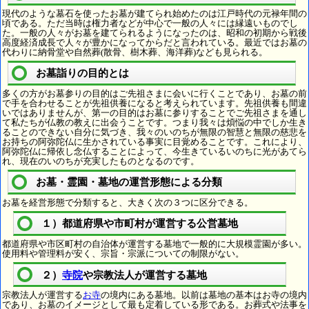
現代のような墓石を使ったお墓が建てられ始めたのは江戸時代の元禄年間の
頃である。ただ当時は権力者などが中心で一般の人々には縁遠いものでし
た。一般の人々がお墓を建てられるようになったのは、昭和の初期から戦後
高度経済成長で人々が豊かになってからだと言われている。最近ではお墓の
代わりに納骨堂や自然葬(散骨、樹木葬、海洋葬)なども見られる。
お墓詣りの目的とは
多くの方がお墓参りの目的はご先祖さまに会いに行くことであり、お墓の前
で手を合わせることが先祖供養になると考えられています。先祖供養も間違
いではありませんが、第一の目的はお墓に参りすることでご先祖さまを通し
て私たちが仏教の教えに出会うことです。つまり我々は煩悩の中でしか生き
ることのできない自分に気づき、我々のいのちが無限の智慧と無限の慈悲を
お持ちの阿弥陀仏に生かされている事実に目覚めることです。これにより、
阿弥陀仏に帰依し念仏することによって、今生きているいのちに光があてら
れ、現在のいのちが充実したものとなるのです。
お墓・霊園・墓地の運営形態による分類
お墓を経営形態で分類すると、大きく次の３つに区分できる。
１）都道府県や市町村が運営する公営墓地
都道府県や市区町村の自治体が運営する墓地で一般的に大規模霊園が多い。
使用料や管理料が安く、宗旨・宗派についての制限がない。
２）
寺院
や宗教法人が運営する墓地
宗教法人が運営する
お寺
の境内にある墓地。以前は墓地の基本はお寺の境内
であり、お墓のイメージとして最も定着している形である。お葬式や法事を