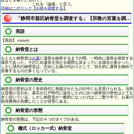
これを「論蔵」と言う。
詳細はこのリンク【お経を調査する】
「静岡市葵区納骨堂を調査する」【宗教の言葉を調べ
英語
【英語】 ossuary
納骨堂とは
もともと納骨堂は
お墓
に遺骨を納骨するまでの間、一時的に遺骨を保管する
場所であった。そのため遺骨を預かる期間も決まっている場合が多かった。
しかし現代の納骨堂は、完全にお墓の代わりとして、恒久的に遺骨を納めて
供養するものが多くなっている。
納骨堂の歴史
納骨堂の歴史は古く奈良時代に発掘されたものの中にも見受けられる。当時
は霊廟と言われ、墓石が江戸時代に誕生したのに比べ納骨堂の歴史はとても
永く続いている。しかし納骨堂が一般的になったのはここ数十年で、お墓の
取得費用が高騰したことが背景にある。
納骨堂の形態
納骨堂の形態は、下記の４つのタイプがある。
棚式（ロッカー式）納骨堂