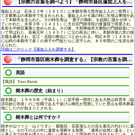
【宗教の言葉を調べよう】「静岡市葵区蓮如上人を調
蓮如上人は、応永２２年（１４１５）に本願寺第七世存如上人のご長男とし
て京都東山の本願寺で生まれられる。蓮如上人が６歳の時に生母は事情があ
って本願寺を去られた。その時生母は「 鹿子の御影」を絵師に描かせ持っ
ていかれた。永享３年（１４３１）に天台宗門跡寺院の青蓮院で得度され、
名前を中納言兼壽と改められる。その後、大和興福寺大乗院の門跡経覚につ
いて学ばれた。長禄元年（１４５７）に父の死去に伴い、本願寺第八世の留
主職を継承され、近江・北陸の教化につとめられる。明応８年（１４９９）
に山科の本願寺で多くの弟子や門徒たちに見守られ、８５年間のご生涯を終
えられた。
詳細はこのリンク【蓮如上人を調査する】
「静岡市葵区樹木葬を調査する」【宗教の言葉を調べ
英語
【英語】 Trees Burial
樹木葬の歴史（始まり）
樹木葬は、１９９９年（平成１１）に岩手県一関市にある大慈山祥雲寺（臨
済宗妙心寺派）のご住職である千坂げん峰氏が荒廃していた里山を樹木葬墓
地にしたのが始まりとされる。
樹木葬とは何ですか？
樹木や山ツツジ・山ドウダン・紫陽花・花菖蒲などの花を墓石の代わりに墓
標とし、その下の土の中に遺骨を埋葬する形態。「遺骨が自然に還る」とい
う考え方で自然を壊さない新しい墓地として環境面でも注目されている。ま