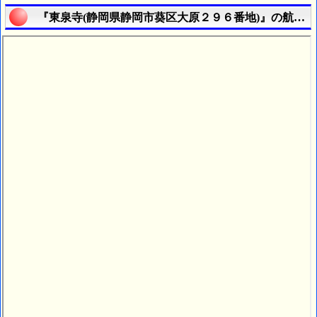
『東泉寺(静岡県静岡市葵区大原２９６番地)』の航空写