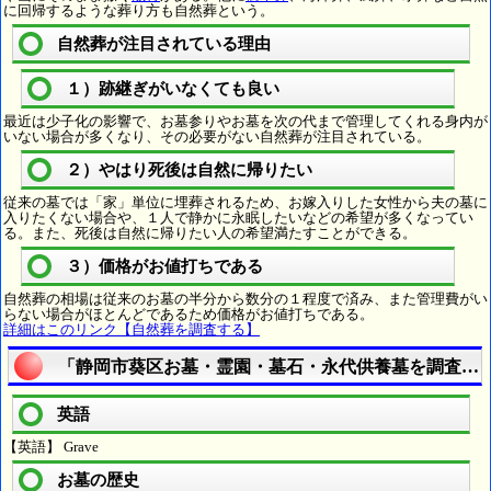
に回帰するような葬り方も自然葬という。
自然葬が注目されている理由
１）跡継ぎがいなくても良い
最近は少子化の影響で、お墓参りやお墓を次の代まで管理してくれる身内が
いない場合が多くなり、その必要がない自然葬が注目されている。
２）やはり死後は自然に帰りたい
従来の墓では「家」単位に埋葬されるため、お嫁入りした女性から夫の墓に
入りたくない場合や、１人で静かに永眠したいなどの希望が多くなってい
る。また、死後は自然に帰りたい人の希望満たすことができる。
３）価格がお値打ちである
自然葬の相場は従来のお墓の半分から数分の１程度で済み、また管理費がい
らない場合がほとんどであるため価格がお値打ちである。
詳細はこのリンク【自然葬を調査する】
「静岡市葵区お墓・霊園・墓石・永代供養墓を調査す
英語
【英語】 Grave
お墓の歴史