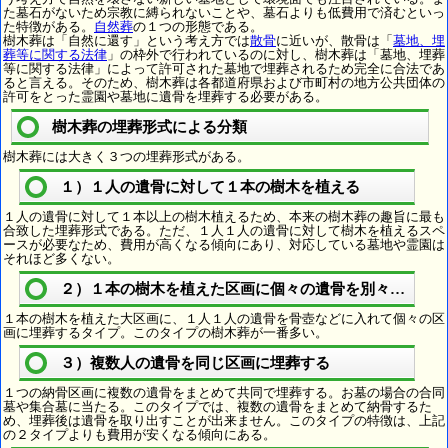
た墓石がないため宗教に縛られないことや、墓石よりも低費用で済むといっ
た特徴がある。
自然葬
の１つの形態である。
樹木葬は「自然に還す」という考え方では
散骨
に近いが、散骨は「
墓地、埋
葬等に関する法律
」の枠外で行われているのに対し、樹木葬は「墓地、埋葬
等に関する法律」によって許可された墓地で埋葬されるため完全に合法であ
ると言える。そのため、樹木葬は各都道府県および市町村の地方公共団体の
許可をとった霊園や墓地に遺骨を埋葬する必要がある。
樹木葬の埋葬形式による分類
樹木葬には大きく３つの埋葬形式がある。
１）１人の遺骨に対して１本の樹木を植える
１人の遺骨に対して１本以上の樹木植えるため、本来の樹木葬の趣旨に最も
合致した埋葬形式である。ただ、１人１人の遺骨に対して樹木を植えるスペ
ースが必要なため、費用が高くなる傾向にあり、対応している墓地や霊園は
それほど多くない。
２）１本の樹木を植えた区画に個々の遺骨を別々に埋葬
１本の樹木を植えた大区画に、１人１人の遺骨を骨壺などに入れて個々の区
画に埋葬するタイプ。このタイプの樹木葬が一番多い。
３）複数人の遺骨を同じ区画に埋葬する
１つの納骨区画に複数の遺骨をまとめて共同で埋葬する。お墓の場合の合同
墓や集合墓に当たる。このタイプでは、複数の遺骨をまとめて納骨するた
め、埋葬後は遺骨を取り出すことが出来ません。このタイプの特徴は、上記
の２タイプよりも費用が安くなる傾向にある。