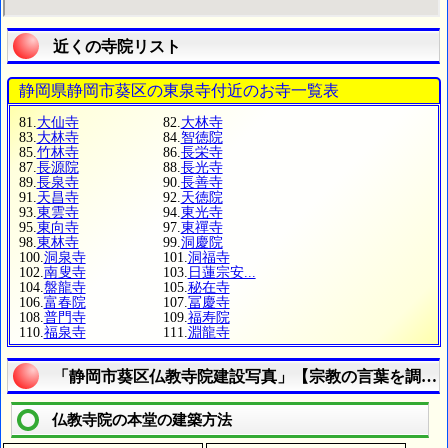
近くの寺院リスト
静岡県静岡市葵区の東泉寺付近のお寺一覧表
81.
大仙寺
82.
大林寺
83.
大林寺
84.
智徳院
85.
竹林寺
86.
長栄寺
87.
長源院
88.
長光寺
89.
長泉寺
90.
長善寺
91.
天昌寺
92.
天徳院
93.
東雲寺
94.
東光寺
95.
東向寺
97.
東禪寺
98.
東林寺
99.
洞慶院
100.
洞泉寺
101.
洞福寺
102.
南叟寺
103.
日蓮宗安...
104.
盤龍寺
105.
秘在寺
106.
富春院
107.
冨慶寺
108.
普門寺
109.
福寿院
110.
福泉寺
111.
淵龍寺
「静岡市葵区仏教寺院建設写真」【宗教の言葉を調べ
仏教寺院の本堂の建築方法