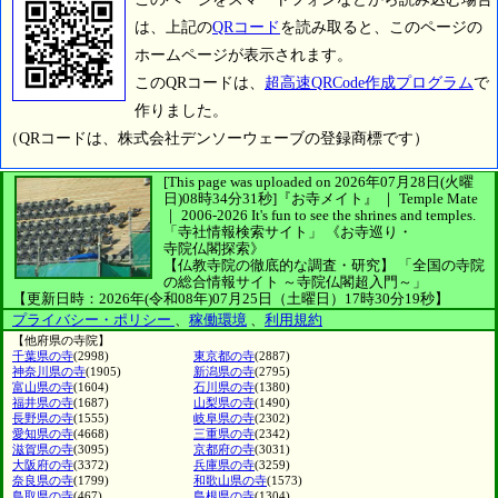
は、上記の
QRコード
を読み取ると、このページの
ホームページが表示されます。
このQRコードは、
超高速QRCode作成プログラム
で
作りました。
（QRコードは、株式会社デンソーウェーブの登録商標です）
[This page was uploaded on 2026年07月28日(火曜
日)08時34分31秒]
『お寺メイト』 ｜ Temple Mate
｜
2006-2026
It's fun to see
the shrines and temples.
「寺社情報検索サイト」
《お寺巡り・
寺院仏閣探索》
【仏教寺院の徹底的な調査・研究】
「全国の寺院
の総合情報サイト ～寺院仏閣超入門～」
【更新日時：2026年(令和08年)07月25日（土曜日）17時30分19秒】
プライバシー・ポリシー
、
稼働環境
、
利用規約
【他府県の寺院】
千葉県の寺
(2998)
東京都の寺
(2887)
神奈川県の寺
(1905)
新潟県の寺
(2795)
富山県の寺
(1604)
石川県の寺
(1380)
福井県の寺
(1687)
山梨県の寺
(1490)
長野県の寺
(1555)
岐阜県の寺
(2302)
愛知県の寺
(4668)
三重県の寺
(2342)
滋賀県の寺
(3095)
京都府の寺
(3031)
大阪府の寺
(3372)
兵庫県の寺
(3259)
奈良県の寺
(1799)
和歌山県の寺
(1573)
鳥取県の寺
(467)
島根県の寺
(1304)