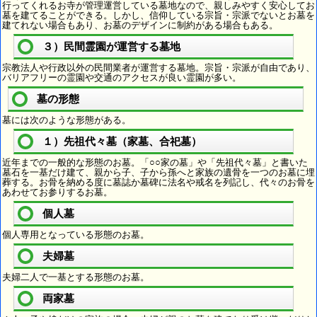
行ってくれるお寺が管理運営している墓地なので、親しみやすく安心してお
墓を建てることができる。しかし、信仰している宗旨・宗派でないとお墓を
建てれない場合もあり、お墓のデザインに制約がある場合もある。
３）民間霊園が運営する墓地
宗教法人や行政以外の民間業者が運営する墓地。宗旨・宗派が自由であり、
バリアフリーの霊園や交通のアクセスが良い霊園が多い。
墓の形態
墓には次のような形態がある。
１）先祖代々墓（家墓、合祀墓）
近年までの一般的な形態のお墓。「○○家の墓」や「先祖代々墓」と書いた
墓石を一基だけ建て、親から子、子から孫へと家族の遺骨を一つのお墓に埋
葬する。お骨を納める度に墓誌か墓碑に法名や戒名を列記し、代々のお骨を
あわせてお参りするお墓。
個人墓
個人専用となっている形態のお墓。
夫婦墓
夫婦二人で一基とする形態のお墓。
両家墓