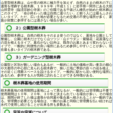
山里型樹木葬は、山や里の樹木に極力手を加えず、自然のままの樹木の下に
遺骨を埋葬する樹木葬。１９９９年（平成１１）に岩手県一関市にある大慈
山祥雲寺（臨済宗妙心寺派）のご住職である千坂げん峰氏が始めた樹木葬は
このタイプ。「命が終わった後は自然に還りたい」と願う人には最もふさわ
しいタイプ。ただ、広い土地が必要となるため交通の不便な場所が多く、家
族が頻繁に参拝するには適さない場合が多い。
２）公園型樹木葬
公園型樹木葬は、自然の樹木をそのまま使うのではなく、墓地を公園として
整備し、公園に樹木だけでなく山ツツジ・山ドウダン・紫陽花・花菖蒲など
の花を植えるタイプ。墓石がない以外は、既存のお墓とあまり変わらないタ
イプで、一般的に利便性の良い場所にあるため参拝しやすいことが多い。現
在最も多いタイプの樹木葬である。
３）ガーデニング型樹木葬
公園型と区別が難しい場合もあるが、一般的に土地の価格が高い東京の都心
や大都市の中心部に見られる樹木葬で、狭い土地に季節の折々の花を植え、
その近くに埋葬スペースを設けるタイプ。一般的に駅から近い便利な場所に
あるため、参拝する人が気軽に訪れることができる特徴がある。
樹木葬墓地の使用期間
樹木葬墓地の使用期間は墓地によって異なるが、一般的には管理費は不要で
使用期間は１０年、２０年、３０年と決まられている場合が多い。その場合
は、期間が終了した後は遺骨が合同墓や集合墓へ移されることが一般的であ
る。管理費が必要となる場合は、一般のお墓と同様に管理費を払い続ければ
永代で使用し続けることが出来る所も多数ある。
宗旨や宗派について