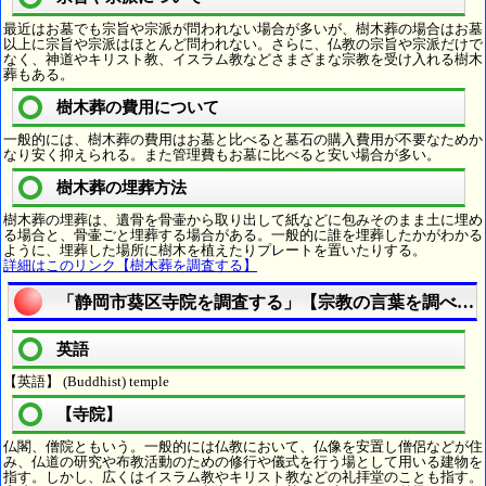
最近はお墓でも宗旨や宗派が問われない場合が多いが、樹木葬の場合はお墓
以上に宗旨や宗派はほとんど問われない。さらに、仏教の宗旨や宗派だけで
なく、神道やキリスト教、イスラム教などさまざまな宗教を受け入れる樹木
葬もある。
樹木葬の費用について
一般的には、樹木葬の費用はお墓と比べると墓石の購入費用が不要なためか
なり安く抑えられる。また管理費もお墓に比べると安い場合が多い。
樹木葬の埋葬方法
樹木葬の埋葬は、遺骨を骨壷から取り出して紙などに包みそのまま土に埋め
る場合と、骨壷ごと埋葬する場合がある。一般的に誰を埋葬したかがわかる
ように、埋葬した場所に樹木を植えたりプレートを置いたりする。
詳細はこのリンク【樹木葬を調査する】
「静岡市葵区寺院を調査する」【宗教の言葉を調べよ
英語
【英語】 (Buddhist) temple
【寺院】
仏閣、僧院ともいう。一般的には仏教において、仏像を安置し僧侶などが住
み、仏道の研究や布教活動のための修行や儀式を行う場として用いる建物を
指す。しかし、広くはイスラム教やキリスト教などの礼拝堂のことも指す。