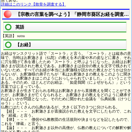
態である。
詳細はこのリンク【散骨を調査する】
【宗教の言葉を調べよう】「静岡市葵区お経を調査す
英語
【英語】 sutra
【お経】
お経はサンスクリット語で「スートラ」と言う。「スートラ」とは縦糸の意
味で、当時はお釈迦さま（仏陀）の教えを木の葉や木の皮などに書き、それ
に穴を開けて糸を通したため「スートラ」と呼ぶようになった。お経はお釈
迦さまが説法された教えである。お釈迦さまは自分の教えを文字で残されて
いないため、すべてのお経が本当にお釈迦様が説かれた教えかどうかは分か
らないが、お釈迦様の弟子たちが「私はお釈迦さまの教えをこのように聞き
ました。お釈迦さまはこのようにおっしゃられていました。」ということで
ある。そのため、ほとんどのお経は、「如是我聞（にょぜがもん）」という
言葉ではじまっている。
お釈迦さまが生きておられる時はお釈迦さまから直接教えを聞くことができ
たが、お釈迦さまが亡くなられると、お釈迦さまの教えをどのように継承す
ればよいかが問題となった。そのために開かれた会議を「仏典結集（けつじ
ゅう）」という。
仏教にはたくさんの仏典があるが、大きく以下の３つに分けられる。
【経】－－－ お釈迦さまが直接説かれた教えを文字にしたもので、これ
を「経蔵」と言う。
【律】－－－ 僧侶や仏教教団の生活規則や決まりなどを記したもので、
これを「律蔵」と言う。
【論】－－－ お釈迦さま以外の高僧が、仏教の教えについての解釈や解
説などを書いたもので、