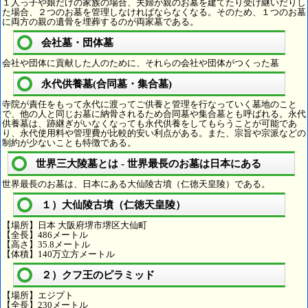
１人っ子や娘だけの家族の場合、夫婦が親のお墓を建てたり受け継いだりし
た場合、２つのお墓を管理しなければならなくなる。そのため、１つのお墓
に両方の親の遺骨を埋葬するのが両家墓である。
会社墓・団体墓
会社や団体に貢献した人のために、それらの会社や団体がつくった墓
永代供養墓(合同墓・集合墓)
寺院が責任をもって永代に渡ってご供養と管理を行なっていく墓地のこと
で、他の人と同じお墓に納骨されるため合同墓や集合墓とも呼ばれる。永代
供養墓は、跡継ぎがいなくなっても永代供養をしてもらうことが可能であ
り、永代使用料や管理費が比較的安い利点がある。また、宗旨や宗派などの
制約が少ないことも特徴である。
世界三大陵墓とは - 世界最長のお墓は日本にある
世界最長のお墓は、日本にある大仙陵古墳（仁徳天皇陵）である。
１）大仙陵古墳（仁徳天皇陵）
【場所】日本 大阪府堺市堺区大仙町
【全長】486メートル
【高さ】35.8メートル
【体積】140万立方メートル
２）クフ王のピラミッド
【場所】エジプト
【全長】230メートル