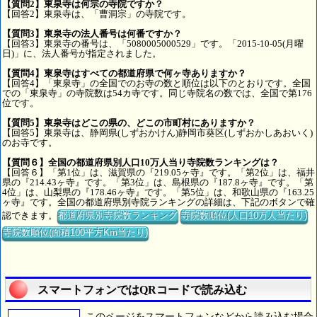
【質問2】東泉寺は何宗の寺院ですか？
【回答2】東泉寺は、「曹洞宗」の寺院です。
【質問3】東泉寺の法人番号は何番ですか？
【回答3】東泉寺の番号は、「5080005000529」です。「2015-10-05(月曜
日)」に、法人番号が指定されました。
【質問4】東泉寺はすべての都道府県で何ヶ寺ありますか？
【回答4】「東泉寺」の全国でのお寺の数と順位は以下のとおりです。全国
での「東泉寺」の寺院数は54カ寺です。同じ寺院名の数では、全国で第176
位です。
【質問5】東泉寺はどこの県の、どこの市町村にありますか？
【回答5】東泉寺は、静岡県(しずおかけん)静岡市葵区(しずおかしあおいく)
のお寺です。
【質問６】全国の都道府県別人口10万人当り寺院数ランキングは？
【回答６】「第1位」は、滋賀県の『219.05ヶ寺』です。「第2位」は、福井
県の『214.43ヶ寺』です。「第3位」は、島根県の『187.8ヶ寺』です。「第
4位」は、山梨県の『178.46ヶ寺』です。「第5位」は、和歌山県の『163.25
ヶ寺』です。全国の都道府県別寺院ランキングの詳細は、下記のボタンで確
認できます。
都道府県別寺院数ランキング
寺院数順位(人口10万人当たり)
寺院数順位(面積100平方Km当たり)
スマートフォンではQRコードで読み込む
このページをスマートフォンなどから読み込む場合