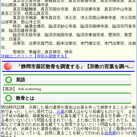
真言宗大覚寺派、新義真言宗、真言宗善通寺派、真言宗御室派、真言
宗山階派、真言宗泉涌寺派、
真言宗醍醐派、真言宗国分寺派、真言宗須磨寺派、真言宗中山寺派、
真言三宝宗、信貴山真言宗、
真言宗犬鳴派、東寺真言宗、浄土宗、浄土宗西山禅林寺派、浄土宗西
山深草派、西山浄土宗、
時宗、融通念佛宗、臨済宗妙心寺派、臨済宗南禅寺派、臨済宗円覚寺
派、臨済宗建長寺派、
臨済宗天龍寺派、臨済宗相国寺派、臨済宗東福寺派、曹洞宗、黄檗
宗、日蓮宗、
法華宗、法華宗真門流、顯本法華宗、本門佛立宗、本門法華宗、法相
宗、
聖徳宗、華厳宗、真言律宗、律宗
詳細はこのリンク【寺院を調査する】
「静岡市葵区散骨を調査する」【宗教の言葉を調べよ
英語
【英語】 Ash scattering
散骨とは
明治時代以降、火葬した後の遺骨や遺灰はお墓を作って納骨することが一般
的であった。しかし現代では、
お墓
の購入はかなり高価なものとなり、また
少子化や高齢化、核家族化などでお墓を建ててもそのお墓を引き継いでくれ
る者がいないという問題も生まれている。また仮に引き継いでくれても、転
勤などで遠方のためお墓を建てても管理できないという問題も生じている。
そのため、火葬された遺骨を細かく砕いて山や海や川などにまく散骨が行わ
れるようになっている。自然に還ることを願って行われる
自然葬
の１つの形