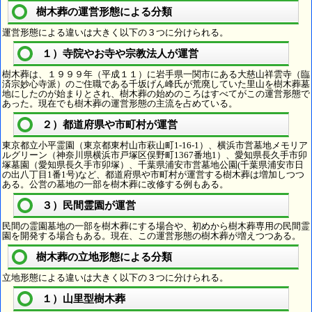
樹木葬の運営形態による分類
運営形態による違いは大きく以下の３つに分けられる。
１）寺院やお寺や宗教法人が運営
樹木葬は、１９９９年（平成１１）に岩手県一関市にある大慈山祥雲寺（臨
済宗妙心寺派）のご住職である千坂げん峰氏が荒廃していた里山を樹木葬墓
地にしたのが始まりとされ、樹木葬の始めのころはすべてがこの運営形態で
あった。現在でも樹木葬の運営形態の主流を占めている。
２）都道府県や市町村が運営
東京都立小平霊園（東京都東村山市萩山町1-16-1）、横浜市営墓地メモリア
ルグリーン（神奈川県横浜市戸塚区俣野町1367番地1）、愛知県長久手市卯
塚墓園（愛知県長久手市卯塚）、千葉県浦安市営墓地公園(千葉県浦安市日
の出八丁目1番1号)など、都道府県や市町村が運営する樹木葬は増加しつつ
ある。公営の墓地の一部を樹木葬に改修する例もある。
３）民間霊園が運営
民間の霊園墓地の一部を樹木葬にする場合や、初めから樹木葬専用の民間霊
園を開発する場合もある。現在、この運営形態の樹木葬が増えつつある。
樹木葬の立地形態による分類
立地形態による違いは大きく以下の３つに分けられる。
１）山里型樹木葬