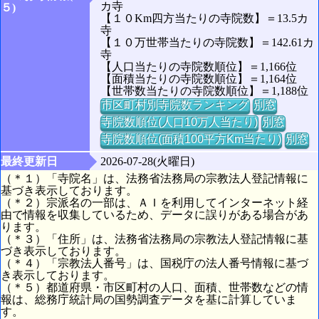
カ寺
５)
【１０Km四方当たりの寺院数】＝13.5カ
寺
【１０万世帯当たりの寺院数】＝142.61カ
寺
【人口当たりの寺院数順位】＝1,166位
【面積当たりの寺院数順位】＝1,164位
【世帯数当たりの寺院数順位】＝1,188位
市区町村別寺院数ランキング
別窓
寺院数順位(人口10万人当たり)
別窓
寺院数順位(面積100平方Km当たり)
別窓
最終更新日
2026-07-28(火曜日)
（＊１）「寺院名」は、法務省法務局の宗教法人登記情報に
基づき表示しております。
（＊２）宗派名の一部は、ＡＩを利用してインターネット経
由で情報を収集しているため、データに誤りがある場合があ
ります。
（＊３）「住所」は、法務省法務局の宗教法人登記情報に基
づき表示しております。
（＊４）「宗教法人番号」は、国税庁の法人番号情報に基づ
き表示しております。
（＊５）都道府県・市区町村の人口、面積、世帯数などの情
報は、総務庁統計局の国勢調査データを基に計算していま
す。