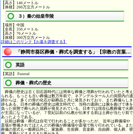
【高さ】146メートル
【体積】260万立方メートル
３）秦の始皇帝陵
【場所】中国
【全長】350メートル
【高さ】76メートル
【体積】300万立方メートル
詳細はこのリンク【お墓を調査する】
「静岡市葵区葬儀・葬式を調査する」【宗教の言葉を
英語
【英語】 Funeral
葬儀・葬式の歴史
葬儀の歴史は古く旧石器時代には簡単な葬儀と埋葬が行われていたと考え
られる。もっとも古い葬儀は数万年前で、ネアンデルタール人の洞窟内の遺
跡からは、多くの骨の化石が副葬品と共に発見されており、また葬儀らしき
跡もある。日本の葬儀の歴史は縄文時代で、当時の遺跡には腕を曲げて体を
負った状態で葬られた屈葬が発見されている。日本では現在仏教葬儀で火葬
が主流になっているが、７世紀以前の仏教が伝来する前は土葬が当たり前で
あったようである。
以前は葬儀・葬式は自宅で行われることが多かったが、 近年は葬儀場や
斎場が整備されてほとんどの葬儀が葬儀場や斎場で執り行われている。また
葬儀の形式も一般葬以外に、家族葬、生前葬、音楽葬、自由葬、個人葬、密
葬、直葬などさまざまな形がある。