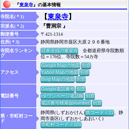
『
東泉寺
』の基本情報
【
東泉寺
】
寺院名(＊1)
『曹洞宗 』
宗派名(＊2)
郵便番号
〒421-1314
住所(＊3)
静岡県静岡市葵区大原２９６番地
寺院名ランキン
日本全国の東泉寺
全都道府県寺院数順
グ
位＝176位、寺院数＝54カ寺
Google Mapの地図
別窓
アクセス
Yahoo Mapの地図
別窓
Bing Mapの地図
別窓
Google電話番号
別窓
電話番号
iタウンページ電話帳
別窓
電話番号検索(jpnumber)
別窓
静岡県(しずおかけん)
県コード = 22
、静
県・市町村コー
岡市葵区(しずおかしあおいく)
ド
市町村コード = 101