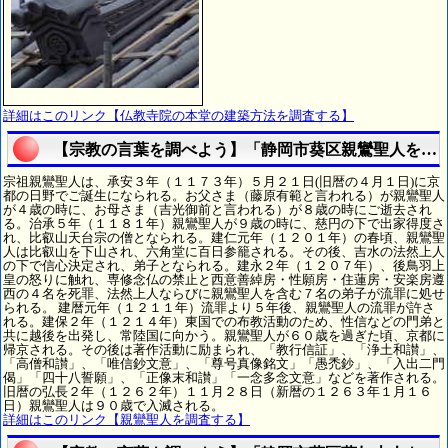
詳細はこのリンク【仏教寺院の本堂の建築方法を調査する】
【宗教の言葉を調べよう】「静岡市葵区親鸞聖人を調
宗祖親鸞聖人は、承安３年（１１７３年）５月２１日(旧暦の４月１日)に京
都の日野でご誕生になられる。お父さま（藤原有範と言われる）が親鸞聖人
が４歳の時に、お母さま（吉光御前と言われる）が８歳の時にご逝去され
る。治承５年（１１８１年）親鸞聖人が９歳の時に、慈円の下で出家得度さ
れ、比叡山天台宗の僧となられる。建仁元年（１２０１年）の春頃、親鸞聖
人は比叡山を下山され、六角堂に百日参籠される。その後、吉水の法然上人
の下で信心決定され、弟子となられる。建永２年（１２０７年）、後鳥羽上
皇の怒りに触れ、専修念仏の禁止と西意善綽房・性願房・住蓮房・安楽房遵
西の４名を死罪、法然上人ならびに親鸞聖人を含む７名の弟子が流罪に処せ
られる。 建暦元年（１２１１年）流罪より５年後、親鸞聖人の流罪が許さ
れる。建保２年（１２１４年）東国での布教活動のため、性信などの門弟と
共に越後を出発し、常陸国に向かう。親鸞聖人が６０歳を過ぎた頃、京都に
帰京される。その後は著作活動に励まられ、「教行信証」、「浄土和讃」、
「高僧和讃」、「唯信鈔文意」、「尊号真像銘文」「愚禿鈔」、「入出二門
偈」「四十八誓願」、「正像末和讃」「一念多念文意」などを著作される。
旧暦の弘長２年（１２６２年）１１月２８日（新暦の１２６３年１月１６
日）親鸞聖人は９０歳で入滅される。
詳細はこのリンク【親鸞聖人を調査する】