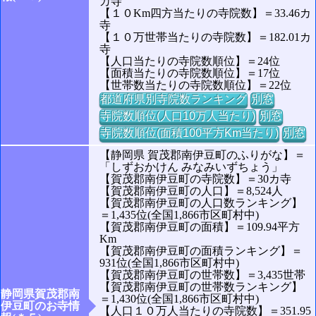
カ寺
【１０Km四方当たりの寺院数】＝33.46カ
寺
【１０万世帯当たりの寺院数】＝182.01カ
寺
【人口当たりの寺院数順位】＝24位
【面積当たりの寺院数順位】＝17位
【世帯数当たりの寺院数順位】＝22位
都道府県別寺院数ランキング
別窓
寺院数順位(人口10万人当たり)
別窓
寺院数順位(面積100平方Km当たり)
別窓
【静岡県 賀茂郡南伊豆町のふりがな】＝
「しずおかけん みなみいずちょう」
【賀茂郡南伊豆町の寺院数】＝30カ寺
【賀茂郡南伊豆町の人口】＝8,524人
【賀茂郡南伊豆町の人口数ランキング】
＝1,435位(全国1,866市区町村中)
【賀茂郡南伊豆町の面積】＝109.94平方
Km
【賀茂郡南伊豆町の面積ランキング】＝
931位(全国1,866市区町村中)
【賀茂郡南伊豆町の世帯数】＝3,435世帯
【賀茂郡南伊豆町の世帯数ランキング】
静岡県賀茂郡南
＝1,430位(全国1,866市区町村中)
伊豆町のお寺情
【人口１０万人当たりの寺院数】＝351.95