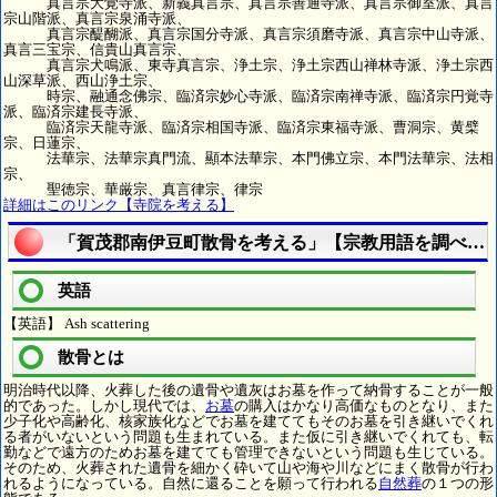
真言宗大覚寺派、新義真言宗、真言宗善通寺派、真言宗御室派、真言
宗山階派、真言宗泉涌寺派、
真言宗醍醐派、真言宗国分寺派、真言宗須磨寺派、真言宗中山寺派、
真言三宝宗、信貴山真言宗、
真言宗犬鳴派、東寺真言宗、浄土宗、浄土宗西山禅林寺派、浄土宗西
山深草派、西山浄土宗、
時宗、融通念佛宗、臨済宗妙心寺派、臨済宗南禅寺派、臨済宗円覚寺
派、臨済宗建長寺派、
臨済宗天龍寺派、臨済宗相国寺派、臨済宗東福寺派、曹洞宗、黄檗
宗、日蓮宗、
法華宗、法華宗真門流、顯本法華宗、本門佛立宗、本門法華宗、法相
宗、
聖徳宗、華厳宗、真言律宗、律宗
詳細はこのリンク【寺院を考える】
「賀茂郡南伊豆町散骨を考える」【宗教用語を調べる
英語
【英語】 Ash scattering
散骨とは
明治時代以降、火葬した後の遺骨や遺灰はお墓を作って納骨することが一般
的であった。しかし現代では、
お墓
の購入はかなり高価なものとなり、また
少子化や高齢化、核家族化などでお墓を建ててもそのお墓を引き継いでくれ
る者がいないという問題も生まれている。また仮に引き継いでくれても、転
勤などで遠方のためお墓を建てても管理できないという問題も生じている。
そのため、火葬された遺骨を細かく砕いて山や海や川などにまく散骨が行わ
れるようになっている。自然に還ることを願って行われる
自然葬
の１つの形