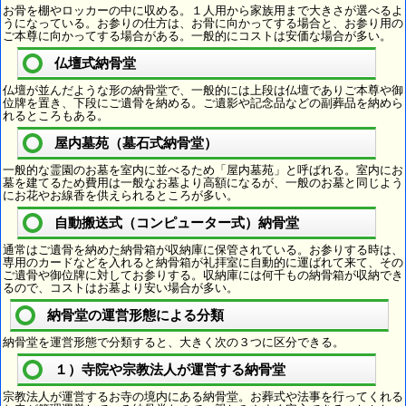
お骨を棚やロッカーの中に収める。１人用から家族用まで大きさが選べるよ
うになっている。お参りの仕方は、お骨に向かってする場合と、お参り用の
ご本尊に向かってする場合がある。一般的にコストは安価な場合が多い。
仏壇式納骨堂
仏壇が並んだような形の納骨堂で、一般的には上段は仏壇でありご本尊や御
位牌を置き、下段にご遺骨を納める。ご遺影や記念品などの副葬品を納めら
れるところもある。
屋内墓苑（墓石式納骨堂）
一般的な霊園のお墓を室内に並べるため「屋内墓苑」と呼ばれる。室内にお
墓を建てるため費用は一般なお墓より高額になるが、一般のお墓と同じよう
にお花やお線香を供えられるところが多い。
自動搬送式（コンピューター式）納骨堂
通常はご遺骨を納めた納骨箱が収納庫に保管されている。お参りする時は、
専用のカードなどを入れると納骨箱が礼拝室に自動的に運ばれて来て、その
ご遺骨や御位牌に対してお参りする。収納庫には何千もの納骨箱が収納でき
るので、コストはお墓より安い場合が多い。
納骨堂の運営形態による分類
納骨堂を運営形態で分類すると、大きく次の３つに区分できる。
１）寺院や宗教法人が運営する納骨堂
宗教法人が運営するお寺の境内にある納骨堂。お葬式や法事を行ってくれる