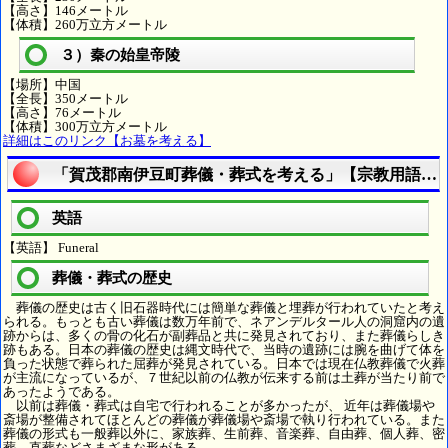
【高さ】146メートル
【体積】260万立方メートル
３）秦の始皇帝陵
【場所】中国
【全長】350メートル
【高さ】76メートル
【体積】300万立方メートル
詳細はこのリンク【お墓を考える】
「賀茂郡南伊豆町葬儀・葬式を考える」【宗教用語を
英語
【英語】 Funeral
葬儀・葬式の歴史
葬儀の歴史は古く旧石器時代には簡単な葬儀と埋葬が行われていたと考え
られる。もっとも古い葬儀は数万年前で、ネアンデルタール人の洞窟内の遺
跡からは、多くの骨の化石が副葬品と共に発見されており、また葬儀らしき
跡もある。日本の葬儀の歴史は縄文時代で、当時の遺跡には腕を曲げて体を
負った状態で葬られた屈葬が発見されている。日本では現在仏教葬儀で火葬
が主流になっているが、７世紀以前の仏教が伝来する前は土葬が当たり前で
あったようである。
以前は葬儀・葬式は自宅で行われることが多かったが、 近年は葬儀場や
斎場が整備されてほとんどの葬儀が葬儀場や斎場で執り行われている。また
葬儀の形式も一般葬以外に、家族葬、生前葬、音楽葬、自由葬、個人葬、密
葬、直葬などさまざまな形がある。