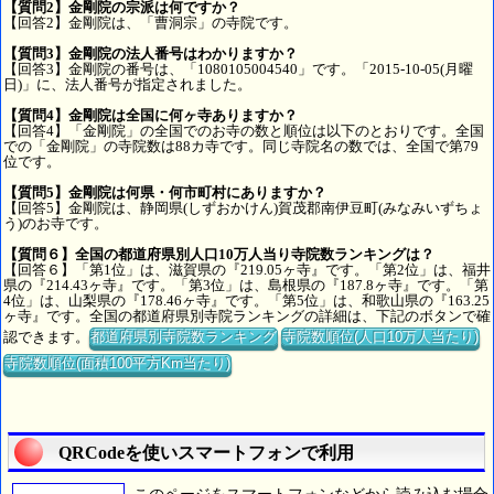
【質問2】金剛院の宗派は何ですか？
【回答2】金剛院は、「曹洞宗」の寺院です。
【質問3】金剛院の法人番号はわかりますか？
【回答3】金剛院の番号は、「1080105004540」です。「2015-10-05(月曜
日)」に、法人番号が指定されました。
【質問4】金剛院は全国に何ヶ寺ありますか？
【回答4】「金剛院」の全国でのお寺の数と順位は以下のとおりです。全国
での「金剛院」の寺院数は88カ寺です。同じ寺院名の数では、全国で第79
位です。
【質問5】金剛院は何県・何市町村にありますか？
【回答5】金剛院は、静岡県(しずおかけん)賀茂郡南伊豆町(みなみいずちょ
う)のお寺です。
【質問６】全国の都道府県別人口10万人当り寺院数ランキングは？
【回答６】「第1位」は、滋賀県の『219.05ヶ寺』です。「第2位」は、福井
県の『214.43ヶ寺』です。「第3位」は、島根県の『187.8ヶ寺』です。「第
4位」は、山梨県の『178.46ヶ寺』です。「第5位」は、和歌山県の『163.25
ヶ寺』です。全国の都道府県別寺院ランキングの詳細は、下記のボタンで確
認できます。
都道府県別寺院数ランキング
寺院数順位(人口10万人当たり)
寺院数順位(面積100平方Km当たり)
QRCodeを使いスマートフォンで利用