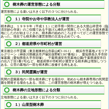
樹木葬の運営形態による分類
運営形態による違いは大きく以下の３つに分けられる。
１）寺院やお寺や宗教法人が運営
樹木葬は、１９９９年（平成１１）に岩手県一関市にある大慈山祥雲寺（臨
済宗妙心寺派）のご住職である千坂げん峰氏が荒廃していた里山を樹木葬墓
地にしたのが始まりとされ、樹木葬の始めのころはすべてがこの運営形態で
あった。現在でも樹木葬の運営形態の主流を占めている。
２）都道府県や市町村が運営
東京都立小平霊園（東京都東村山市萩山町1-16-1）、横浜市営墓地メモリア
ルグリーン（神奈川県横浜市戸塚区俣野町1367番地1）、愛知県長久手市卯
塚墓園（愛知県長久手市卯塚）、千葉県浦安市営墓地公園(千葉県浦安市日
の出八丁目1番1号)など、都道府県や市町村が運営する樹木葬は増加しつつ
ある。公営の墓地の一部を樹木葬に改修する例もある。
３）民間霊園が運営
民間の霊園墓地の一部を樹木葬にする場合や、初めから樹木葬専用の民間霊
園を開発する場合もある。現在、この運営形態の樹木葬が増えつつある。
樹木葬の立地形態による分類
立地形態による違いは大きく以下の３つに分けられる。
１）山里型樹木葬