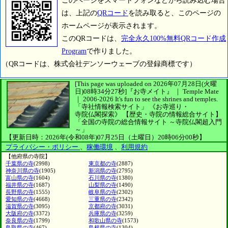
このページをスマートフォンなどから読み込む場合
は、上記の
QRコード
を読み取ると、このページの
ホームページが表示されます。
このQRコードは、
完全永久100%無料QRコード作成
Program
で作りました。
（QRコードは、株式会社デンソーウェーブの登録商標です）
[This page was uploaded on 2026年07月28日(火曜
日)08時34分27秒]
『お寺メイト』 ｜ Temple Mate
｜
2006-2026
It's fun to see
the shrines and temples.
「寺社情報検索サイト」
《お寺巡り・
寺院仏閣探索》
【歴史・寺院の情報総合サイト】
「全国の寺院の総合情報サイト ～寺院仏閣超入門
～」
【更新日時：2026年(令和08年)07月25日（土曜日）20時06分00秒】
プライバシー・ポリシー
、
稼働環境
、
利用規約
【他府県の寺院】
千葉県の寺
(2998)
東京都の寺
(2887)
神奈川県の寺
(1905)
新潟県の寺
(2795)
富山県の寺
(1604)
石川県の寺
(1380)
福井県の寺
(1687)
山梨県の寺
(1490)
長野県の寺
(1555)
岐阜県の寺
(2302)
愛知県の寺
(4668)
三重県の寺
(2342)
滋賀県の寺
(3095)
京都府の寺
(3031)
大阪府の寺
(3372)
兵庫県の寺
(3259)
奈良県の寺
(1799)
和歌山県の寺
(1573)
鳥取県の寺
(467)
島根県の寺
(1304)