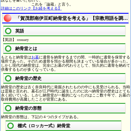
説などを書いたもので、
これを「論蔵」と言う。
詳細はこのリンク【お経を考える】
「賀茂郡南伊豆町納骨堂を考える」【宗教用語を調べ
英語
【英語】 ossuary
納骨堂とは
もともと納骨堂は
お墓
に遺骨を納骨するまでの間、一時的に遺骨を保管する
場所であった。そのため遺骨を預かる期間も決まっている場合が多かった。
しかし現代の納骨堂は、完全にお墓の代わりとして、恒久的に遺骨を納めて
供養するものが多くなっている。
納骨堂の歴史
納骨堂の歴史は古く奈良時代に発掘されたものの中にも見受けられる。当時
は霊廟と言われ、墓石が江戸時代に誕生したのに比べ納骨堂の歴史はとても
永く続いている。しかし納骨堂が一般的になったのはここ数十年で、お墓の
取得費用が高騰したことが背景にある。
納骨堂の形態
納骨堂の形態は、下記の４つのタイプがある。
棚式（ロッカー式）納骨堂