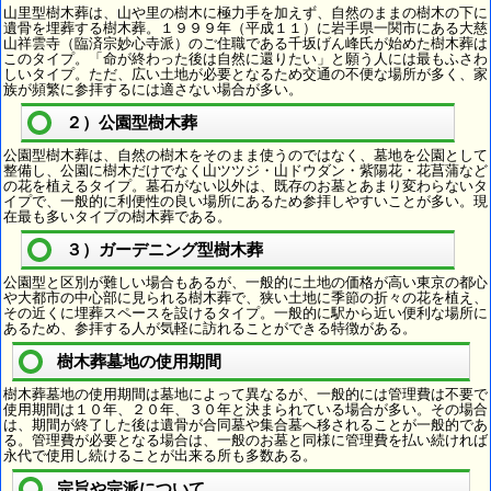
山里型樹木葬は、山や里の樹木に極力手を加えず、自然のままの樹木の下に
遺骨を埋葬する樹木葬。１９９９年（平成１１）に岩手県一関市にある大慈
山祥雲寺（臨済宗妙心寺派）のご住職である千坂げん峰氏が始めた樹木葬は
このタイプ。「命が終わった後は自然に還りたい」と願う人には最もふさわ
しいタイプ。ただ、広い土地が必要となるため交通の不便な場所が多く、家
族が頻繁に参拝するには適さない場合が多い。
２）公園型樹木葬
公園型樹木葬は、自然の樹木をそのまま使うのではなく、墓地を公園として
整備し、公園に樹木だけでなく山ツツジ・山ドウダン・紫陽花・花菖蒲など
の花を植えるタイプ。墓石がない以外は、既存のお墓とあまり変わらないタ
イプで、一般的に利便性の良い場所にあるため参拝しやすいことが多い。現
在最も多いタイプの樹木葬である。
３）ガーデニング型樹木葬
公園型と区別が難しい場合もあるが、一般的に土地の価格が高い東京の都心
や大都市の中心部に見られる樹木葬で、狭い土地に季節の折々の花を植え、
その近くに埋葬スペースを設けるタイプ。一般的に駅から近い便利な場所に
あるため、参拝する人が気軽に訪れることができる特徴がある。
樹木葬墓地の使用期間
樹木葬墓地の使用期間は墓地によって異なるが、一般的には管理費は不要で
使用期間は１０年、２０年、３０年と決まられている場合が多い。その場合
は、期間が終了した後は遺骨が合同墓や集合墓へ移されることが一般的であ
る。管理費が必要となる場合は、一般のお墓と同様に管理費を払い続ければ
永代で使用し続けることが出来る所も多数ある。
宗旨や宗派について