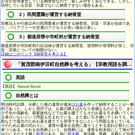
お寺が管理運営している納骨堂なので、親しみやすく安心できる。しかし、
信仰している宗旨・宗派でないと納骨できない場合もある。
２）民間霊園が運営する納骨堂
宗教法人や行政以外の民間業者が運営する納骨堂。宗旨・宗派が自由であ
り、バリアフリーや交通のアクセスが良い場合が多い。
３）都道府県や市町村が運営する納骨堂
都道府県や市区町村の自治体が運営する納骨堂。使用料や管理料が安く、宗
旨・宗派についての制限がない。
詳細はこのリンク【納骨堂を考える】
「賀茂郡南伊豆町自然葬を考える」【宗教用語を調べ
英語
【英語】 Natural Burial
自然葬とは
明治時代以降、火葬した後の遺骨や遺灰は
お墓
を作って納骨することが一般
的であった。しかし現代では、お墓の購入はかなり高価なものとなり、また
少子化や高齢化、核家族化などでお墓を建ててもそのお墓を引き継いでくれ
る者がいないという問題も生まれている。また仮に引き継いでくれても、転
勤などで遠方のためお墓を建てても管理できないという問題も生じている。
そのためお墓の代わりに、遺骨や遺灰を自然に還そうとする流れが新たに出
来つつある。それを自然葬という。自然葬には、遺骨を粉末状にして海や空
や山にそのまま撒く
散骨
がある。他に
樹木葬
、海洋葬、風葬、水葬など自然