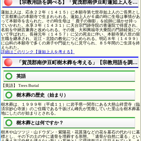
【宗教用語を調べる】「賀茂郡南伊豆町蓮如上人を考
蓮如上人は、応永２２年（１４１５）に本願寺第七世存如上人のご長男とし
て京都東山の本願寺で生まれられる。蓮如上人が６歳の時に生母は事情があ
って本願寺を去られた。その時生母は「 鹿子の御影」を絵師に描かせ持っ
ていかれた。永享３年（１４３１）に天台宗門跡寺院の青蓮院で得度され、
名前を中納言兼壽と改められる。その後、大和興福寺大乗院の門跡経覚につ
いて学ばれた。長禄元年（１４５７）に父の死去に伴い、本願寺第八世の留
主職を継承され、近江・北陸の教化につとめられる。明応８年（１４９９）
に山科の本願寺で多くの弟子や門徒たちに見守られ、８５年間のご生涯を終
えられた。
詳細はこのリンク【蓮如上人を考える】
「賀茂郡南伊豆町樹木葬を考える」【宗教用語を調べ
英語
【英語】 Trees Burial
樹木葬の歴史（始まり）
樹木葬は、１９９９年（平成１１）に岩手県一関市にある大慈山祥雲寺（臨
済宗妙心寺派）のご住職である千坂げん峰氏が荒廃していた里山を樹木葬墓
地にしたのが始まりとされる。
樹木葬とは何ですか？
樹木や山ツツジ・山ドウダン・紫陽花・花菖蒲などの花を墓石の代わりに墓
標とし、その下の土の中に遺骨を埋葬する形態。「遺骨が自然に還る」とい
う考え方で自然を壊さない新しい墓地として環境面でも注目されている。ま