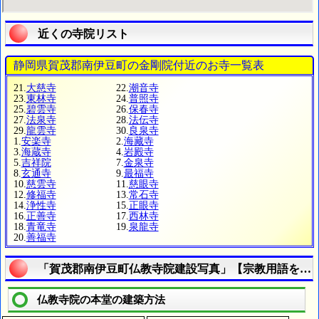
近くの寺院リスト
静岡県賀茂郡南伊豆町の金剛院付近のお寺一覧表
21.
大慈寺
22.
潮音寺
23.
東林寺
24.
普照寺
25.
碧雲寺
26.
保春寺
27.
法泉寺
28.
法伝寺
29.
龍雲寺
30.
良泉寺
1.
安楽寺
2.
海藏寺
3.
海蔵寺
4.
岩殿寺
5.
吉祥院
7.
金泉寺
8.
玄通寺
9.
最福寺
10.
慈雲寺
11.
慈眼寺
12.
修福寺
13.
常石寺
14.
浄性寺
15.
正眼寺
16.
正善寺
17.
西林寺
18.
青竜寺
19.
泉龍寺
20.
善福寺
「賀茂郡南伊豆町仏教寺院建設写真」【宗教用語を調
仏教寺院の本堂の建築方法