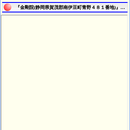
『金剛院(静岡県賀茂郡南伊豆町青野４８１番地)』の