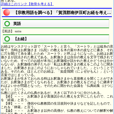
態である。
詳細はこのリンク【散骨を考える】
【宗教用語を調べる】「賀茂郡南伊豆町お経を考える
英語
【英語】 sutra
【お経】
お経はサンスクリット語で「スートラ」と言う。「スートラ」とは縦糸の意
味で、当時はお釈迦さま（仏陀）の教えを木の葉や木の皮などに書き、それ
に穴を開けて糸を通したため「スートラ」と呼ぶようになった。お経はお釈
迦さまが説法された教えである。お釈迦さまは自分の教えを文字で残されて
いないため、すべてのお経が本当にお釈迦様が説かれた教えかどうかは分か
らないが、お釈迦様の弟子たちが「私はお釈迦さまの教えをこのように聞き
ました。お釈迦さまはこのようにおっしゃられていました。」ということで
ある。そのため、ほとんどのお経は、「如是我聞（にょぜがもん）」という
言葉ではじまっている。
お釈迦さまが生きておられる時はお釈迦さまから直接教えを聞くことができ
たが、お釈迦さまが亡くなられると、お釈迦さまの教えをどのように継承す
ればよいかが問題となった。そのために開かれた会議を「仏典結集（けつじ
ゅう）」という。
仏教にはたくさんの仏典があるが、大きく以下の３つに分けられる。
【経】－－－ お釈迦さまが直接説かれた教えを文字にしたもので、これ
を「経蔵」と言う。
【律】－－－ 僧侶や仏教教団の生活規則や決まりなどを記したもので、
これを「律蔵」と言う。
【論】－－－ お釈迦さま以外の高僧が、仏教の教えについての解釈や解