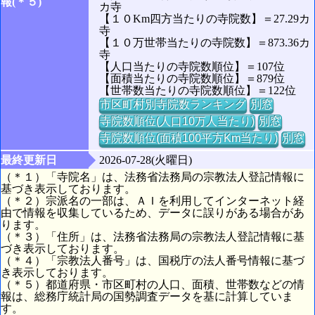
報(＊５)
カ寺
【１０Km四方当たりの寺院数】＝27.29カ
寺
【１０万世帯当たりの寺院数】＝873.36カ
寺
【人口当たりの寺院数順位】＝107位
【面積当たりの寺院数順位】＝879位
【世帯数当たりの寺院数順位】＝122位
市区町村別寺院数ランキング
別窓
寺院数順位(人口10万人当たり)
別窓
寺院数順位(面積100平方Km当たり)
別窓
最終更新日
2026-07-28(火曜日)
（＊１）「寺院名」は、法務省法務局の宗教法人登記情報に
基づき表示しております。
（＊２）宗派名の一部は、ＡＩを利用してインターネット経
由で情報を収集しているため、データに誤りがある場合があ
ります。
（＊３）「住所」は、法務省法務局の宗教法人登記情報に基
づき表示しております。
（＊４）「宗教法人番号」は、国税庁の法人番号情報に基づ
き表示しております。
（＊５）都道府県・市区町村の人口、面積、世帯数などの情
報は、総務庁統計局の国勢調査データを基に計算していま
す。