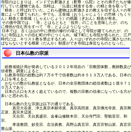
寺院のはじまりは、インドでお釈迦さま（釈尊・仏陀）とその弟子たちが修
行していた建物である。当時は、「仏道に精進する舎」の精と舎を取って
「精舎」と呼ばれていた。これら建物はお釈迦さまの教えを信ずる人々の寄
進によって建てられた。中でも、王舎城（おうしゃじょう）の竹林（ちくり
ん）精舎と舎衛城（しゃえいじょう）の祇園（ぎおん）精舎が有名。
その後中国では、「寺」とはもともと「役所」のことを意味したが、のち
に僧侶が住む所をすべて「寺」とよぶようになった。
日本では、古くは山の中に僧侶の修行の場として寺院が建てられたが、の
ちに寺院は人々の住む町の中につくられ、城下町にも寺院が造られた。江戸
時代には、キリスト教を禁止するため、人々はいずれかの寺院に属さなけれ
ばならないとする檀家（だんか）制度ができ寺院は身近なものとなった。
日本仏教の宗派
総務省統計局が発表している２０１２年現在の「宗教団体数，教師数及び
信者数」調査によると、
仏教系寺院の総数は約７万６千で信者数は約８５１３万人である。日本の
人口を考えると
かなりの数が仏教徒となるが、日本の全宗教団体の総信者数は１億９７１
０万人であり、
日本の人口を大きく超えているので、複数の宗教の信者になっている方が
多いと思われる。
日本仏教の主な宗派は以下の通りである。
真宗大谷派、浄土真宗本願寺派、真宗高田派、真宗佛光寺派、真宗興
正派、真宗木辺派、
天台宗、天台真盛宗、金峯山修験本宗、天台寺門宗、聖観音宗、和
宗、
孝道教団、妙見宗、念法眞教、高野山真言宗、真言宗智山派、真言宗
豊山派、