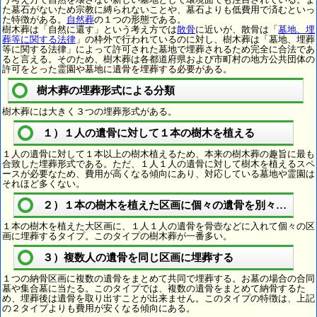
た墓石がないため宗教に縛られないことや、墓石よりも低費用で済むといっ
た特徴がある。
自然葬
の１つの形態である。
樹木葬は「自然に還す」という考え方では
散骨
に近いが、散骨は「
墓地、埋
葬等に関する法律
」の枠外で行われているのに対し、樹木葬は「墓地、埋葬
等に関する法律」によって許可された墓地で埋葬されるため完全に合法であ
ると言える。そのため、樹木葬は各都道府県および市町村の地方公共団体の
許可をとった霊園や墓地に遺骨を埋葬する必要がある。
樹木葬の埋葬形式による分類
樹木葬には大きく３つの埋葬形式がある。
１）１人の遺骨に対して１本の樹木を植える
１人の遺骨に対して１本以上の樹木植えるため、本来の樹木葬の趣旨に最も
合致した埋葬形式である。ただ、１人１人の遺骨に対して樹木を植えるスペ
ースが必要なため、費用が高くなる傾向にあり、対応している墓地や霊園は
それほど多くない。
２）１本の樹木を植えた区画に個々の遺骨を別々に埋葬
１本の樹木を植えた大区画に、１人１人の遺骨を骨壺などに入れて個々の区
画に埋葬するタイプ。このタイプの樹木葬が一番多い。
３）複数人の遺骨を同じ区画に埋葬する
１つの納骨区画に複数の遺骨をまとめて共同で埋葬する。お墓の場合の合同
墓や集合墓に当たる。このタイプでは、複数の遺骨をまとめて納骨するた
め、埋葬後は遺骨を取り出すことが出来ません。このタイプの特徴は、上記
の２タイプよりも費用が安くなる傾向にある。