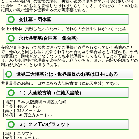
１人っ子や娘だけの家族の場合、夫婦が親のお墓を建てたり受け継いだりし
た場合、２つのお墓を管理しなければならなくなる。そのため、１つのお墓
に両方の親の遺骨を埋葬するのが両家墓である。
会社墓・団体墓
会社や団体に貢献した人のために、それらの会社や団体がつくった墓
永代供養墓(合同墓・集合墓)
寺院が責任をもって永代に渡ってご供養と管理を行なっていく墓地のこと
で、他の人と同じお墓に納骨されるため合同墓や集合墓とも呼ばれる。永代
供養墓は、跡継ぎがいなくなっても永代供養をしてもらうことが可能であ
り、永代使用料や管理費が比較的安い利点がある。また、宗旨や宗派などの
制約が少ないことも特徴である。
世界三大陵墓とは - 世界最長のお墓は日本にある
世界最長のお墓は、日本にある大仙陵古墳（仁徳天皇陵）である。
１）大仙陵古墳（仁徳天皇陵）
【場所】日本 大阪府堺市堺区大仙町
【全長】486メートル
【高さ】35.8メートル
【体積】140万立方メートル
２）クフ王のピラミッド
【場所】エジプト
【全長】230メートル