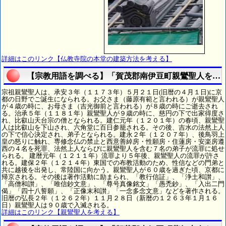
詳細はこのリンク【仏教寺院の本堂の建築方法を考える】
【宗教用語を調べる】「賀茂郡南伊豆町親鸞聖人を考
宗祖親鸞聖人は、承安３年（１１７３年）５月２１日(旧暦の４月１日)に京
都の日野でご誕生になられる。お父さま（藤原有範と言われる）が親鸞聖人
が４歳の時に、お母さま（吉光御前と言われる）が８歳の時にご逝去され
る。治承５年（１１８１年）親鸞聖人が９歳の時に、慈円の下で出家得度さ
れ、比叡山天台宗の僧となられる。建仁元年（１２０１年）の春頃、親鸞聖
人は比叡山を下山され、六角堂に百日参籠される。その後、吉水の法然上人
の下で信心決定され、弟子となられる。建永２年（１２０７年）、後鳥羽上
皇の怒りに触れ、専修念仏の禁止と西意善綽房・性願房・住蓮房・安楽房遵
西の４名を死罪、法然上人ならびに親鸞聖人を含む７名の弟子が流罪に処せ
られる。 建暦元年（１２１１年）流罪より５年後、親鸞聖人の流罪が許さ
れる。建保２年（１２１４年）東国での布教活動のため、性信などの門弟と
共に越後を出発し、常陸国に向かう。親鸞聖人が６０歳を過ぎた頃、京都に
帰京される。その後は著作活動に励まられ、「教行信証」、「浄土和讃」、
「高僧和讃」、「唯信鈔文意」、「尊号真像銘文」「愚禿鈔」、「入出二門
偈」「四十八誓願」、「正像末和讃」「一念多念文意」などを著作される。
旧暦の弘長２年（１２６２年）１１月２８日（新暦の１２６３年１月１６
日）親鸞聖人は９０歳で入滅される。
詳細はこのリンク【親鸞聖人を考える】