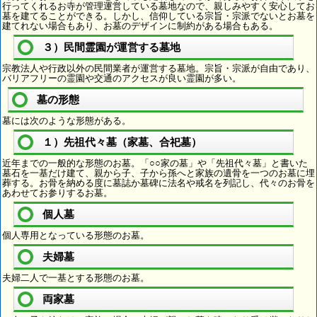
行ってくれるお寺が管理運営している墓地なので、親しみやすく安心してお
墓を建てることができる。しかし、信仰している宗旨・宗派でないとお墓を
建てれない場合もあり、お墓のデザインに制約がある場合もある。
３）民間霊園が運営する墓地
宗教法人や行政以外の民間業者が運営する墓地。宗旨・宗派が自由であり、
バリアフリーの霊園や交通のアクセスが良い霊園が多い。
墓の形態
墓には次のような形態がある。
１）先祖代々墓（家墓、合祀墓）
近年までの一般的な形態のお墓。「○○家の墓」や「先祖代々墓」と書いた
墓石を一基だけ建て、親から子、子から孫へと家族の遺骨を一つのお墓に埋
葬する。お骨を納める度に墓誌か墓碑に法名や戒名を列記し、代々のお骨を
あわせてお参りするお墓。
個人墓
個人専用となっている形態のお墓。
夫婦墓
夫婦二人で一基とする形態のお墓。
両家墓