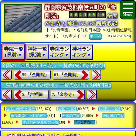
静岡県賀茂郡南伊豆町の『金
剛院』
全国
のお寺と神社157,167箇所収録
【『お寺調査』：名前別日本国中のお寺順位情報
サイト】《お寺メイト》
ホーム
[As of 26/07/28]
寺院一覧
神社一覧
寺院ラン
神社ラン
(県別)▼
(県別)▼
キング▼
キング▼
全国の「金剛院(88ヶ寺)」一覧表(矢印で移動可)
59.『金剛院』
61.『金剛院』
「賀茂郡南伊豆町の寺院」一覧表(矢印で移動可能)
5.『吉祥院』
7.『金泉寺』
【
全国の寺院と神社
(157,167)】 【
全国の神社
(80,507)
静岡県の神社
(2,819)
賀茂郡南伊豆町の神社
(31)】 【
全国の寺院
(76,660)
静岡県の寺院
(2,602)
賀茂郡南伊豆町の寺院
(30)
「6.金剛院」
】
静岡県賀茂郡南伊豆町の『金剛院』