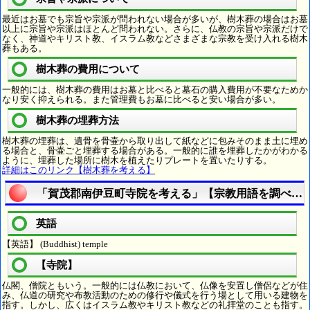
最近はお墓でも宗旨や宗派が問われない場合が多いが、樹木葬の場合はお墓
以上に宗旨や宗派はほとんど問われない。さらに、仏教の宗旨や宗派だけで
なく、神道やキリスト教、イスラム教などさまざまな宗教を受け入れる樹木
葬もある。
樹木葬の費用について
一般的には、樹木葬の費用はお墓と比べると墓石の購入費用が不要なためか
なり安く抑えられる。また管理費もお墓に比べると安い場合が多い。
樹木葬の埋葬方法
樹木葬の埋葬は、遺骨を骨壷から取り出して紙などに包みそのまま土に埋め
る場合と、骨壷ごと埋葬する場合がある。一般的に誰を埋葬したかがわかる
ように、埋葬した場所に樹木を植えたりプレートを置いたりする。
詳細はこのリンク【樹木葬を考える】
「賀茂郡南伊豆町寺院を考える」【宗教用語を調べる
英語
【英語】 (Buddhist) temple
【寺院】
仏閣、僧院ともいう。一般的には仏教において、仏像を安置し僧侶などが住
み、仏道の研究や布教活動のための修行や儀式を行う場として用いる建物を
指す。しかし、広くはイスラム教やキリスト教などの礼拝堂のことも指す。