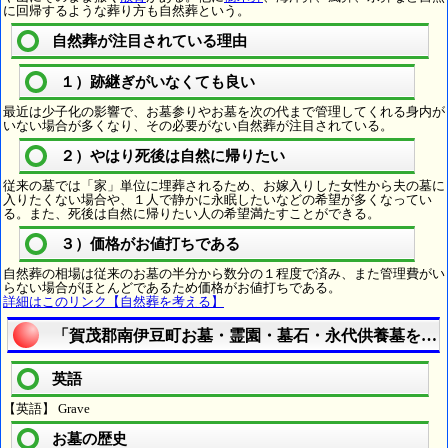
に回帰するような葬り方も自然葬という。
自然葬が注目されている理由
１）跡継ぎがいなくても良い
最近は少子化の影響で、お墓参りやお墓を次の代まで管理してくれる身内が
いない場合が多くなり、その必要がない自然葬が注目されている。
２）やはり死後は自然に帰りたい
従来の墓では「家」単位に埋葬されるため、お嫁入りした女性から夫の墓に
入りたくない場合や、１人で静かに永眠したいなどの希望が多くなってい
る。また、死後は自然に帰りたい人の希望満たすことができる。
３）価格がお値打ちである
自然葬の相場は従来のお墓の半分から数分の１程度で済み、また管理費がい
らない場合がほとんどであるため価格がお値打ちである。
詳細はこのリンク【自然葬を考える】
「賀茂郡南伊豆町お墓・霊園・墓石・永代供養墓を考
英語
【英語】 Grave
お墓の歴史