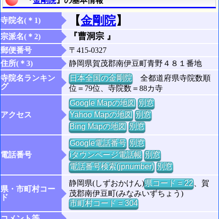
『
金剛院
』の基本情報
【
金剛院
】
寺院名(＊1)
『曹洞宗 』
宗派名(＊2)
郵便番号
〒415-0327
住所(＊3)
静岡県賀茂郡南伊豆町青野４８１番地
寺院名ランキン
日本全国の金剛院
全都道府県寺院数順
グ
位＝79位、寺院数＝88カ寺
Google Mapの地図
別窓
アクセス
Yahoo Mapの地図
別窓
Bing Mapの地図
別窓
Google電話番号
別窓
電話番号
iタウンページ電話帳
別窓
電話番号検索(jpnumber)
別窓
静岡県(しずおかけん)
県コード = 22
、賀
県・市町村コー
茂郡南伊豆町(みなみいずちょう)
ド
市町村コード = 304
コメント等