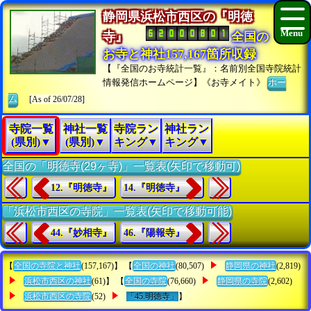
静岡県浜松市西区の『明徳
寺』
全国の
お寺と神社157,167箇所収録
【『全国のお寺統計一覧』：名前別全国寺院統計
情報発信ホームページ】《お寺メイト》
ホー
ム
[As of 26/07/28]
寺院一覧
神社一覧
寺院ラン
神社ラン
(県別)▼
(県別)▼
キング▼
キング▼
全国の「明徳寺(29ヶ寺)」一覧表(矢印で移動可)
12.『明徳寺』
14.『明徳寺』
「浜松市西区の寺院」一覧表(矢印で移動可能)
44.『妙相寺』
46.『陽報寺』
【
全国の寺院と神社
(157,167)】 【
全国の神社
(80,507)
静岡県の神社
(2,819)
浜松市西区の神社
(61)】 【
全国の寺院
(76,660)
静岡県の寺院
(2,602)
浜松市西区の寺院
(52)
「45.明徳寺」
】