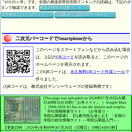
『410.05ヶ寺』です。全国の都道府県別寺院ランキングの詳細は、下記のボ
タンで確認できます。
都道府県別寺院数ランキング
寺院数順位(人口10万人当たり)
寺院数順位(面積100平方Km当たり)
二次元バーコードでSmartphoneから
このページをスマートフォンなどから読み込む場合
は、上記の
QRコード
を読み取ると、このページの
ホームページが表示されます。
このQRコードは、
永久無料QRコード作成ツール
で
作りました。
（QRコードは、株式会社デンソーウェーブの登録商標です）
[This page was uploaded on 2026年07月28日(火曜
日)08時34分30秒]
『お寺メイト』 ｜ Temple Mate
｜
2006-2026
It's fun to see
the shrines and temples.
「寺社情報検索サイト」
《お寺巡り・
寺院仏閣探索》
【仏教寺院を楽しむ】
「全国の
寺院の総合情報サイト ～寺院仏閣超入門～」
【更新日時：2026年(令和08年)07月26日（日曜日）19時24分05秒】