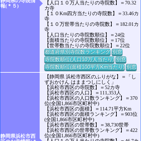
静岡県の寺院情
【人口１０万人当たりの寺院数】＝70.32
報(＊５)
カ寺
【１０Km四方当たりの寺院数】＝33.46カ
寺
【１０万世帯当たりの寺院数】＝182.01カ
寺
【人口当たりの寺院数順位】＝24位
【面積当たりの寺院数順位】＝17位
【世帯数当たりの寺院数順位】＝22位
都道府県別寺院数ランキング
別窓
寺院数順位(人口10万人当たり)
別窓
寺院数順位(面積100平方Km当たり)
別窓
【静岡県 浜松市西区のふりがな】＝「し
ずおかけん はままつしにしく」
【浜松市西区の寺院数】＝52カ寺
【浜松市西区の人口】＝111,353人
【浜松市西区の人口数ランキング】＝370
位(全国1,866市区町村中)
【浜松市西区の面積】＝114.71平方Km
【浜松市西区の面積ランキング】＝903位
(全国1,866市区町村中)
【浜松市西区の世帯数】＝38,730世帯
【浜松市西区の世帯数ランキング】＝422
位(全国1,866市区町村中)
静岡県浜松市西
【人口１０万人当たりの寺院数】＝46.7カ