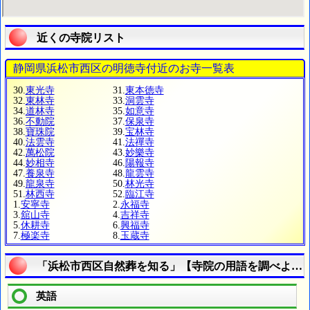
近くの寺院リスト
静岡県浜松市西区の明徳寺付近のお寺一覧表
30.
東光寺
31.
東本徳寺
32.
東林寺
33.
洞雲寺
34.
道林寺
35.
如意寺
36.
不動院
37.
保泉寺
38.
寶珠院
39.
宝林寺
40.
法雲寺
41.
法禪寺
42.
萬松院
43.
妙樂寺
44.
妙相寺
46.
陽報寺
47.
養泉寺
48.
龍雲寺
49.
龍泉寺
50.
林光寺
51.
林西寺
52.
臨江寺
1.
安寧寺
2.
永福寺
3.
舘山寺
4.
吉祥寺
5.
休耕寺
6.
興福寺
7.
極楽寺
8.
玉蔵寺
「浜松市西区自然葬を知る」【寺院の用語を調べよう
英語