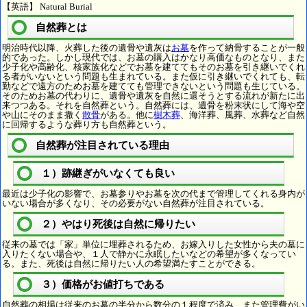
【英語】 Natural Burial
自然葬とは
明治時代以降、火葬した後の遺骨や遺灰は
お墓
を作って納骨することが一般
的であった。しかし現代では、お墓の購入はかなり高価なものとなり、また
少子化や高齢化、核家族化などでお墓を建ててもそのお墓を引き継いでくれ
る者がいないという問題も生まれている。また仮に引き継いでくれても、転
勤などで遠方のためお墓を建てても管理できないという問題も生じている。
そのためお墓の代わりに、遺骨や遺灰を自然に還そうとする流れが新たに出
来つつある。それを自然葬という。自然葬には、遺骨を粉末状にして海や空
や山にそのまま撒く
散骨
がある。他に
樹木葬
、海洋葬、風葬、水葬など自然
に回帰するような葬り方も自然葬という。
自然葬が注目されている理由
１）跡継ぎがいなくても良い
最近は少子化の影響で、お墓参りやお墓を次の代まで管理してくれる身内が
いない場合が多くなり、その必要がない自然葬が注目されている。
２）やはり死後は自然に帰りたい
従来の墓では「家」単位に埋葬されるため、お嫁入りした女性から夫の墓に
入りたくない場合や、１人で静かに永眠したいなどの希望が多くなってい
る。また、死後は自然に帰りたい人の希望満たすことができる。
３）価格がお値打ちである
自然葬の相場は従来のお墓の半分から数分の１程度で済み、また管理費がい