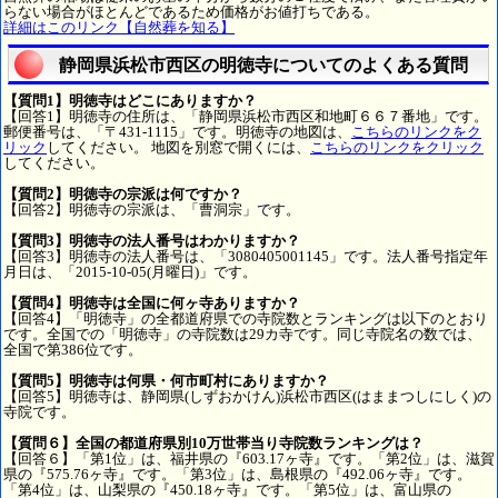
らない場合がほとんどであるため価格がお値打ちである。
詳細はこのリンク【自然葬を知る】
静岡県浜松市西区の明徳寺についてのよくある質問
【質問1】明徳寺はどこにありますか？
【回答1】明徳寺の住所は、「静岡県浜松市西区和地町６６７番地」です。
郵便番号は、「〒431-1115」です。明徳寺の地図は、
こちらのリンクをク
リック
してください。 地図を別窓で開くには、
こちらのリンクをクリック
してください。
【質問2】明徳寺の宗派は何ですか？
【回答2】明徳寺の宗派は、「曹洞宗」です。
【質問3】明徳寺の法人番号はわかりますか？
【回答3】明徳寺の法人番号は、「3080405001145」です。法人番号指定年
月日は、「2015-10-05(月曜日)」です。
【質問4】明徳寺は全国に何ヶ寺ありますか？
【回答4】「明徳寺」の全都道府県での寺院数とランキングは以下のとおり
です。全国での「明徳寺」の寺院数は29カ寺です。同じ寺院名の数では、
全国で第386位です。
【質問5】明徳寺は何県・何市町村にありますか？
【回答5】明徳寺は、静岡県(しずおかけん)浜松市西区(はままつしにしく)の
寺院です。
【質問６】全国の都道府県別10万世帯当り寺院数ランキングは？
【回答６】「第1位」は、福井県の『603.17ヶ寺』です。「第2位」は、滋賀
県の『575.76ヶ寺』です。「第3位」は、島根県の『492.06ヶ寺』です。
「第4位」は、山梨県の『450.18ヶ寺』です。「第5位」は、富山県の