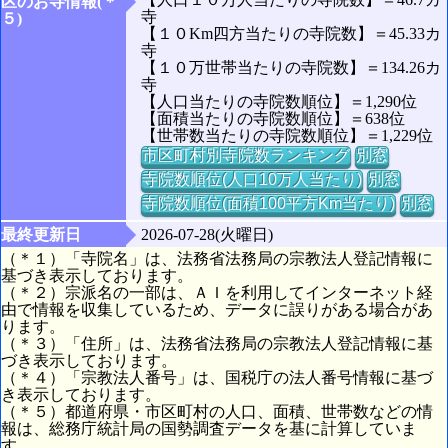
区のお寺情報(＊
寺
５)
【１０Km四方当たりの寺院数】＝45.33カ
寺
【１０万世帯当たりの寺院数】＝134.26カ
寺
【人口当たりの寺院数順位】＝1,290位
【面積当たりの寺院数順位】＝638位
【世帯数当たりの寺院数順位】＝1,229位
市区町村別寺院数ランキング
別窓
寺院数順位(人口10万人当たり)
別窓
寺院数順位(面積100平方Km当たり)
別窓
最終更新日
2026-07-28(火曜日)
（＊１）「寺院名」は、法務省法務局の宗教法人登記情報に
基づき表示しております。
（＊２）宗派名の一部は、ＡＩを利用してインターネット経
由で情報を収集しているため、データに誤りがある場合があ
ります。
（＊３）「住所」は、法務省法務局の宗教法人登記情報に基
づき表示しております。
（＊４）「宗教法人番号」は、国税庁の法人番号情報に基づ
き表示しております。
（＊５）都道府県・市区町村の人口、面積、世帯数などの情
報は、総務庁統計局の国勢調査データを基に計算していま
す。