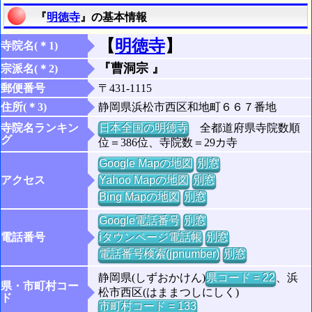
『
明徳寺
』の基本情報
【
明徳寺
】
寺院名(＊1)
『曹洞宗 』
宗派名(＊2)
郵便番号
〒431-1115
住所(＊3)
静岡県浜松市西区和地町６６７番地
寺院名ランキン
日本全国の明徳寺
全都道府県寺院数順
グ
位＝386位、寺院数＝29カ寺
Google Mapの地図
別窓
アクセス
Yahoo Mapの地図
別窓
Bing Mapの地図
別窓
Google電話番号
別窓
電話番号
iタウンページ電話帳
別窓
電話番号検索(jpnumber)
別窓
静岡県(しずおかけん)
県コード = 22
、浜
県・市町村コー
松市西区(はままつしにしく)
ド
市町村コード = 133