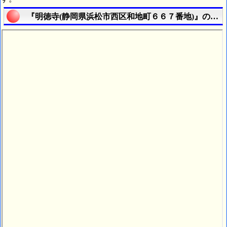
『明徳寺(静岡県浜松市西区和地町６６７番地)』の航